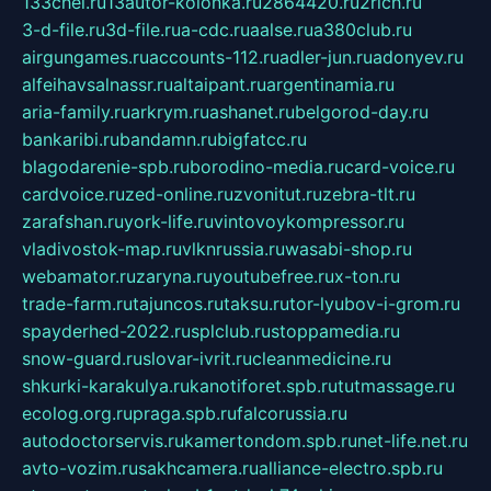
133chel.ru
13autor-kolonka.ru
2864420.ru
2rich.ru
3-d-file.ru
3d-file.ru
a-cdc.ru
aalse.ru
a380club.ru
airgungames.ru
accounts-112.ru
adler-jun.ru
adonyev.ru
alfeihavsalnassr.ru
altaipant.ru
argentinamia.ru
aria-family.ru
arkrym.ru
ashanet.ru
belgorod-day.ru
bankaribi.ru
bandamn.ru
bigfatcc.ru
blagodarenie-spb.ru
borodino-media.ru
card-voice.ru
cardvoice.ru
zed-online.ru
zvonitut.ru
zebra-tlt.ru
zarafshan.ru
york-life.ru
vintovoykompressor.ru
vladivostok-map.ru
vlknrussia.ru
wasabi-shop.ru
webamator.ru
zaryna.ru
youtubefree.ru
x-ton.ru
trade-farm.ru
tajuncos.ru
taksu.ru
tor-lyubov-i-grom.ru
spayderhed-2022.ru
splclub.ru
stoppamedia.ru
snow-guard.ru
slovar-ivrit.ru
cleanmedicine.ru
shkurki-karakulya.ru
kanotiforet.spb.ru
tutmassage.ru
ecolog.org.ru
praga.spb.ru
falcorussia.ru
autodoctorservis.ru
kamertondom.spb.ru
net-life.net.ru
avto-vozim.ru
sakhcamera.ru
alliance-electro.spb.ru