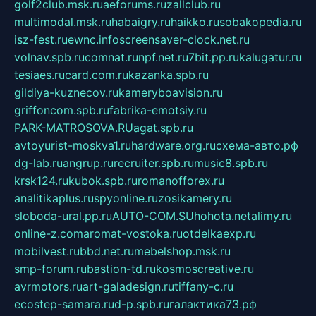
golf2club.msk.ru
aeforums.ru
zallclub.ru
multimodal.msk.ru
habaigry.ru
haikko.ru
sobakopedia.ru
isz-fest.ru
ewnc.info
screensaver-clock.net.ru
volnav.spb.ru
comnat.ru
npf.net.ru
7bit.pp.ru
kalugatur.ru
tesiaes.ru
card.com.ru
kazanka.spb.ru
gildiya-kuznecov.ru
kameryboavision.ru
griffoncom.spb.ru
fabrika-emotsiy.ru
PARK-MATROSOVA.RU
agat.spb.ru
avtoyurist-moskva1.ru
hardware.org.ru
схема-авто.рф
dg-lab.ru
angrup.ru
recruiter.spb.ru
music8.spb.ru
krsk124.ru
kubok.spb.ru
romanofforex.ru
analitikaplus.ru
spyonline.ru
zosikamery.ru
sloboda-ural.pp.ru
AUTO-COM.SU
hohota.net
alimy.ru
online-z.com
aromat-vostoka.ru
otdelkaexp.ru
mobilvest.ru
bbd.net.ru
mebelshop.msk.ru
smp-forum.ru
bastion-td.ru
kosmoscreative.ru
avrmotors.ru
art-galadesign.ru
tiffany-c.ru
ecostep-samara.ru
d-p.spb.ru
галактика73.рф