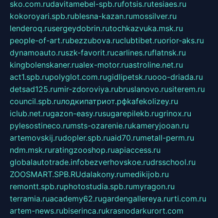
sko.com.ru
davitamebel-spb.ru
fotsis.ru
tesiaes.ru
kokoroyari.spb.ru
blesna-kazan.ru
mossilver.ru
lenderoq.ru
sergeydobrin.ru
tochkazvuka.msk.ru
people-of-art.ru
bezzubova.ru
clubtibet.ru
orior-aks.ru
dynamoauto.ru
szk-favorit.ru
carlines.ru
flatnsk.ru
kingbolenskaner.ru
alex-motor.ru
astroline.net.ru
act1.spb.ru
polyglot.com.ru
gidlipetsk.ru
ooo-driada.ru
detsad125.ru
mir-zdoroviya.ru
bruslanovo.ru
siterem.ru
council.spb.ru
лодкипатриот.рф
kafekolizey.ru
iclub.net.ru
gazon-easy.ru
sugarepilekb.ru
grinox.ru
pylesostineco.ru
msts-ozarenie.ru
kameryjooan.ru
artemovskij.ru
dopler.spb.ru
aid70.ru
metall-perm.ru
ndm.msk.ru
ratingzooshop.ru
apiaccess.ru
globalautotrade.info
bezverhovskoe.ru
drsschool.ru
ZOOSMART.SPB.RU
dalakony.ru
medikijob.ru
remontt.spb.ru
photostudia.spb.ru
myragon.ru
terramia.ru
academy62.ru
gardengallereya.ru
rti.com.ru
artem-news.ru
biserinca.ru
krasnodarkurort.com