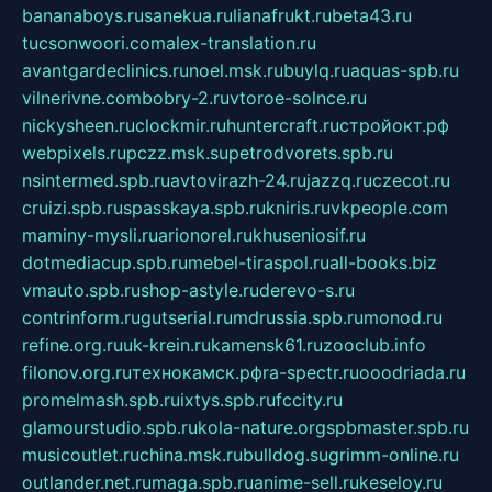
bananaboys.ru
sanekua.ru
lianafrukt.ru
beta43.ru
tucsonwoori.com
alex-translation.ru
avantgardeclinics.ru
noel.msk.ru
buylq.ru
aquas-spb.ru
vilnerivne.com
bobry-2.ru
vtoroe-solnce.ru
nickysheen.ru
clockmir.ru
huntercraft.ru
стройокт.рф
webpixels.ru
pczz.msk.su
petrodvorets.spb.ru
nsintermed.spb.ru
avtovirazh-24.ru
jazzq.ru
czecot.ru
cruizi.spb.ru
spasskaya.spb.ru
kniris.ru
vkpeople.com
maminy-mysli.ru
arionorel.ru
khuseniosif.ru
dotmediacup.spb.ru
mebel-tiraspol.ru
all-books.biz
vmauto.spb.ru
shop-astyle.ru
derevo-s.ru
contrinform.ru
gutserial.ru
mdrussia.spb.ru
monod.ru
refine.org.ru
uk-krein.ru
kamensk61.ru
zooclub.info
filonov.org.ru
технокамск.рф
ra-spectr.ru
ooodriada.ru
promelmash.spb.ru
ixtys.spb.ru
fccity.ru
glamourstudio.spb.ru
kola-nature.org
spbmaster.spb.ru
musicoutlet.ru
china.msk.ru
bulldog.su
grimm-online.ru
outlander.net.ru
maga.spb.ru
anime-sell.ru
keseloy.ru