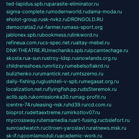
ted-lapidus.spb.ru
parasite-eliminator.ru
sigma-complete.ru
modernworld.ru
dama-moda.ru
eholot-group.ru
sk-nvkz.ru
DRONGOLD.RU
democratia2.ru
i-farmer.ru
mass-sport.org
jablonex.spb.ru
bookmess.ru
linkword.ru
refineua.com.ru
cs-spec.net.ru
altay-mebel.ru
DNK-THEATRE.RU
mechaniks.spb.ru
ipcamtechage.ru
skosta.ru
a-sun.ru
stroy-ldsp.ru
snowlands.org.ru
childrensshoes.ru
mrlizzy.ru
mebelsofiakrd.ru
bulizhenko.ru
rumantick.net.ru
mtszerno.ru
daily-fishing.ru
glushiteli-v-spb.ru
megasat.org.ru
localization.net.ru
flyingfish.pp.ru
ds5teremok.ru
aclib.spb.ru
komissionka30.ru
mag-profit.ru
icentre-74.ru
leasing-nsk.ru
hd39.ru
rcd.com.ru
bioprot.ru
deltaextreme.ru
mirkotlov07.ru
mycrossway.ru
temamedia.ru
art-fusing.ru
cbslefort.ru
sunroadwatch.ru
citroen-yaroslavl.ru
ratnews.msk.ru
sk-if.ru
joomlamoduli.ru
academic-work.ru