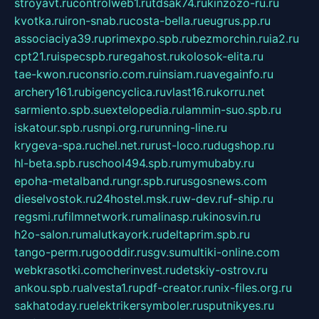
stroyavt.ru
controlweb1.ru
tdsak74.ru
kinzozo-ru.ru
kvotka.ru
iron-snab.ru
costa-bella.ru
eugrus.pp.ru
associaciya39.ru
primexpo.spb.ru
bezmorchin.ru
ia2.ru
cpt21.ru
ispecspb.ru
regahost.ru
kolosok-elita.ru
tae-kwon.ru
consrio.com.ru
insiam.ru
avegainfo.ru
archery161.ru
bigencyclica.ru
vlast16.ru
korru.net
sarmiento.spb.su
extelopedia.ru
lammin-suo.spb.ru
iskatour.spb.ru
snpi.org.ru
running-line.ru
krygeva-spa.ru
chel.net.ru
rust-loco.ru
dugshop.ru
hl-beta.spb.ru
school494.spb.ru
mymubaby.ru
epoha-metalband.ru
ngr.spb.ru
rusgosnews.com
dieselvostok.ru
24hostel.msk.ru
w-dev.ru
f-ship.ru
regsmi.ru
filmnetwork.ru
malinasp.ru
kinosvin.ru
h2o-salon.ru
malutkayork.ru
deltaprim.spb.ru
tango-perm.ru
gooddir.ru
sgv.su
multiki-online.com
webkrasotki.com
cherinvest.ru
detskiy-ostrov.ru
ankou.spb.ru
alvesta1.ru
pdf-creator.ru
nix-files.org.ru
sakhatoday.ru
elektrikersymboler.ru
sputnikyes.ru