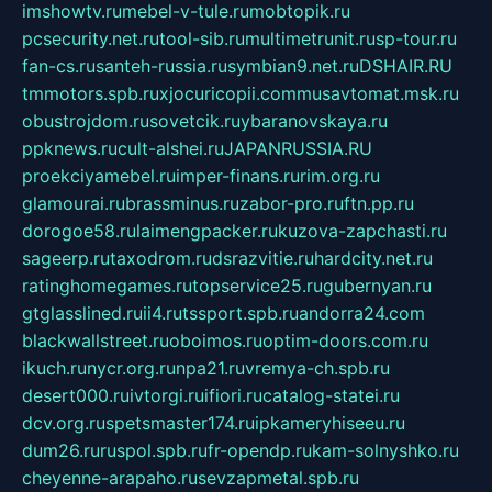
imshowtv.ru
mebel-v-tule.ru
mobtopik.ru
pcsecurity.net.ru
tool-sib.ru
multimetrunit.ru
sp-tour.ru
fan-cs.ru
santeh-russia.ru
symbian9.net.ru
DSHAIR.RU
tmmotors.spb.ru
xjocuricopii.com
musavtomat.msk.ru
obustrojdom.ru
sovetcik.ru
ybaranovskaya.ru
ppknews.ru
cult-alshei.ru
JAPANRUSSIA.RU
proekciyamebel.ru
imper-finans.ru
rim.org.ru
glamourai.ru
brassminus.ru
zabor-pro.ru
ftn.pp.ru
dorogoe58.ru
laimengpacker.ru
kuzova-zapchasti.ru
sageerp.ru
taxodrom.ru
dsrazvitie.ru
hardcity.net.ru
ratinghomegames.ru
topservice25.ru
gubernyan.ru
gtglasslined.ru
ii4.ru
tssport.spb.ru
andorra24.com
blackwallstreet.ru
oboimos.ru
optim-doors.com.ru
ikuch.ru
nycr.org.ru
npa21.ru
vremya-ch.spb.ru
desert000.ru
ivtorgi.ru
ifiori.ru
catalog-statei.ru
dcv.org.ru
spetsmaster174.ru
ipkameryhiseeu.ru
dum26.ru
ruspol.spb.ru
fr-opendp.ru
kam-solnyshko.ru
cheyenne-arapaho.ru
sevzapmetal.spb.ru