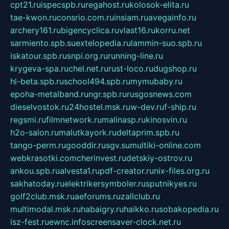
cpt21.ru
ispecspb.ru
regahost.ru
kolosok-elita.ru
tae-kwon.ru
consrio.com.ru
insiam.ru
avegainfo.ru
archery161.ru
bigencyclica.ru
vlast16.ru
korru.net
sarmiento.spb.su
extelopedia.ru
lammin-suo.spb.ru
iskatour.spb.ru
snpi.org.ru
running-line.ru
krygeva-spa.ru
chel.net.ru
rust-loco.ru
dugshop.ru
hl-beta.spb.ru
school494.spb.ru
mymubaby.ru
epoha-metalband.ru
ngr.spb.ru
rusgosnews.com
dieselvostok.ru
24hostel.msk.ru
w-dev.ru
f-ship.ru
regsmi.ru
filmnetwork.ru
malinasp.ru
kinosvin.ru
h2o-salon.ru
malutkayork.ru
deltaprim.spb.ru
tango-perm.ru
gooddir.ru
sgv.su
multiki-online.com
webkrasotki.com
cherinvest.ru
detskiy-ostrov.ru
ankou.spb.ru
alvesta1.ru
pdf-creator.ru
nix-files.org.ru
sakhatoday.ru
elektrikersymboler.ru
sputnikyes.ru
golf2club.msk.ru
aeforums.ru
zallclub.ru
multimodal.msk.ru
habaigry.ru
haikko.ru
sobakopedia.ru
isz-fest.ru
ewnc.info
screensaver-clock.net.ru