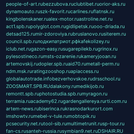
people-of-art.ru
bezzubova.ru
clubtibet.ru
orior-aks.ru
dynamoauto.ru
szk-favorit.ru
carlines.ru
flatnsk.ru
kingbolenskaner.ru
alex-motor.ru
astroline.net.ru
act1.spb.ru
polyglot.com.ru
gidlipetsk.ru
ooo-driada.ru
detsad125.ru
mir-zdoroviya.ru
bruslanovo.ru
siterem.ru
council.spb.ru
лодкипатриот.рф
kafekolizey.ru
iclub.net.ru
gazon-easy.ru
sugarepilekb.ru
grinox.ru
pylesostineco.ru
msts-ozarenie.ru
kameryjooan.ru
artemovskij.ru
dopler.spb.ru
aid70.ru
metall-perm.ru
ndm.msk.ru
ratingzooshop.ru
apiaccess.ru
globalautotrade.info
bezverhovskoe.ru
drsschool.ru
ZOOSMART.SPB.RU
dalakony.ru
medikijob.ru
remontt.spb.ru
photostudia.spb.ru
myragon.ru
terramia.ru
academy62.ru
gardengallereya.ru
rti.com.ru
artem-news.ru
biserinca.ru
krasnodarkurort.com
imshowtv.ru
mebel-v-tule.ru
mobtopik.ru
pcsecurity.net.ru
tool-sib.ru
multimetrunit.ru
sp-tour.ru
fan-cs.ru
santeh-russia.ru
symbian9.net.ru
DSHAIR.RU