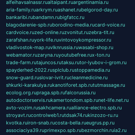
alfeihavsalnassr.ru
altaipant.ru
argentinamia.ru
aria-family.ru
arkrym.ru
ashanet.ru
belgorod-day.ru
bankaribi.ru
bandamn.ru
bigfatcc.ru
blagodarenie-spb.ru
borodino-media.ru
card-voice.ru
cardvoice.ru
zed-online.ru
zvonitut.ru
zebra-tlt.ru
zarafshan.ru
york-life.ru
vintovoykompressor.ru
vladivostok-map.ru
vlknrussia.ru
wasabi-shop.ru
webamator.ru
zaryna.ru
youtubefree.ru
x-ton.ru
trade-farm.ru
tajuncos.ru
taksu.ru
tor-lyubov-i-grom.ru
spayderhed-2022.ru
splclub.ru
stoppamedia.ru
snow-guard.ru
slovar-ivrit.ru
cleanmedicine.ru
shkurki-karakulya.ru
kanotiforet.spb.ru
tutmassage.ru
ecolog.org.ru
praga.spb.ru
falcorussia.ru
autodoctorservis.ru
kamertondom.spb.ru
net-life.net.ru
avto-vozim.ru
sakhcamera.ru
alliance-electro.spb.ru
stroyavt.ru
controlweb1.ru
tdsak74.ru
kinzozo-ru.ru
kvotka.ru
iron-snab.ru
costa-bella.ru
eugrus.pp.ru
associaciya39.ru
primexpo.spb.ru
bezmorchin.ru
ia2.ru