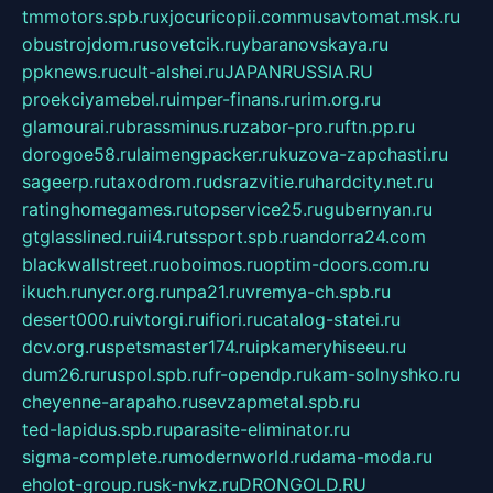
tmmotors.spb.ru
xjocuricopii.com
musavtomat.msk.ru
obustrojdom.ru
sovetcik.ru
ybaranovskaya.ru
ppknews.ru
cult-alshei.ru
JAPANRUSSIA.RU
proekciyamebel.ru
imper-finans.ru
rim.org.ru
glamourai.ru
brassminus.ru
zabor-pro.ru
ftn.pp.ru
dorogoe58.ru
laimengpacker.ru
kuzova-zapchasti.ru
sageerp.ru
taxodrom.ru
dsrazvitie.ru
hardcity.net.ru
ratinghomegames.ru
topservice25.ru
gubernyan.ru
gtglasslined.ru
ii4.ru
tssport.spb.ru
andorra24.com
blackwallstreet.ru
oboimos.ru
optim-doors.com.ru
ikuch.ru
nycr.org.ru
npa21.ru
vremya-ch.spb.ru
desert000.ru
ivtorgi.ru
ifiori.ru
catalog-statei.ru
dcv.org.ru
spetsmaster174.ru
ipkameryhiseeu.ru
dum26.ru
ruspol.spb.ru
fr-opendp.ru
kam-solnyshko.ru
cheyenne-arapaho.ru
sevzapmetal.spb.ru
ted-lapidus.spb.ru
parasite-eliminator.ru
sigma-complete.ru
modernworld.ru
dama-moda.ru
eholot-group.ru
sk-nvkz.ru
DRONGOLD.RU