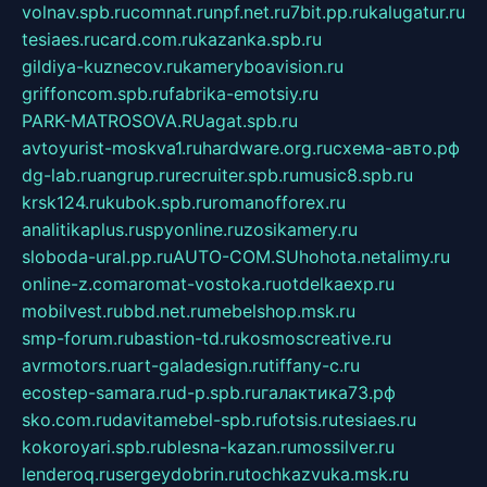
volnav.spb.ru
comnat.ru
npf.net.ru
7bit.pp.ru
kalugatur.ru
tesiaes.ru
card.com.ru
kazanka.spb.ru
gildiya-kuznecov.ru
kameryboavision.ru
griffoncom.spb.ru
fabrika-emotsiy.ru
PARK-MATROSOVA.RU
agat.spb.ru
avtoyurist-moskva1.ru
hardware.org.ru
схема-авто.рф
dg-lab.ru
angrup.ru
recruiter.spb.ru
music8.spb.ru
krsk124.ru
kubok.spb.ru
romanofforex.ru
analitikaplus.ru
spyonline.ru
zosikamery.ru
sloboda-ural.pp.ru
AUTO-COM.SU
hohota.net
alimy.ru
online-z.com
aromat-vostoka.ru
otdelkaexp.ru
mobilvest.ru
bbd.net.ru
mebelshop.msk.ru
smp-forum.ru
bastion-td.ru
kosmoscreative.ru
avrmotors.ru
art-galadesign.ru
tiffany-c.ru
ecostep-samara.ru
d-p.spb.ru
галактика73.рф
sko.com.ru
davitamebel-spb.ru
fotsis.ru
tesiaes.ru
kokoroyari.spb.ru
blesna-kazan.ru
mossilver.ru
lenderoq.ru
sergeydobrin.ru
tochkazvuka.msk.ru