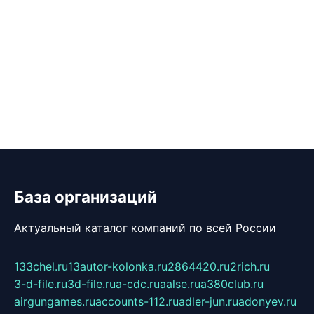
База организаций
Актуальный каталог компаний по всей России
133chel.ru
13autor-kolonka.ru
2864420.ru
2rich.ru
3-d-file.ru
3d-file.ru
a-cdc.ru
aalse.ru
a380club.ru
airgungames.ru
accounts-112.ru
adler-jun.ru
adonyev.ru