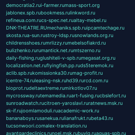
democratia2.ru
i-farmer.ru
mass-sport.org
jablonex.spb.ru
bookmess.ru
linkword.ru
refineua.com.ru
cs-spec.net.ru
altay-mebel.ru
DNK-THEATRE.RU
mechaniks.spb.ru
ipcamtechage.ru
skosta.ru
a-sun.ru
stroy-ldsp.ru
snowlands.org.ru
childrensshoes.ru
mrlizzy.ru
mebelsofiakrd.ru
bulizhenko.ru
rumantick.net.ru
mtszerno.ru
daily-fishing.ru
glushiteli-v-spb.ru
megasat.org.ru
localization.net.ru
flyingfish.pp.ru
ds5teremok.ru
aclib.spb.ru
komissionka30.ru
mag-profit.ru
icentre-74.ru
leasing-nsk.ru
hd39.ru
rcd.com.ru
bioprot.ru
deltaextreme.ru
mirkotlov07.ru
mycrossway.ru
temamedia.ru
art-fusing.ru
cbslefort.ru
sunroadwatch.ru
citroen-yaroslavl.ru
ratnews.msk.ru
sk-if.ru
joomlamoduli.ru
academic-work.ru
bananaboys.ru
sanekua.ru
lianafrukt.ru
beta43.ru
tucsonwoori.com
alex-translation.ru
avantgardeclinics.ru
noel.msk.ru
buylq.ru
aquas-spb.ru