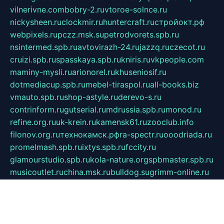
vilnerivne.com
bobry-2.ru
vtoroe-solnce.ru
nickysheen.ru
clockmir.ru
huntercraft.ru
стройокт.рф
webpixels.ru
pczz.msk.su
petrodvorets.spb.ru
nsintermed.spb.ru
avtovirazh-24.ru
jazzq.ru
czecot.ru
cruizi.spb.ru
spasskaya.spb.ru
kniris.ru
vkpeople.com
maminy-mysli.ru
arionorel.ru
khuseniosif.ru
dotmediacup.spb.ru
mebel-tiraspol.ru
all-books.biz
vmauto.spb.ru
shop-astyle.ru
derevo-s.ru
contrinform.ru
gutserial.ru
mdrussia.spb.ru
monod.ru
refine.org.ru
uk-krein.ru
kamensk61.ru
zooclub.info
filonov.org.ru
технокамск.рф
ra-spectr.ru
ooodriada.ru
promelmash.spb.ru
ixtys.spb.ru
fccity.ru
glamourstudio.spb.ru
kola-nature.org
spbmaster.spb.ru
musicoutlet.ru
china.msk.ru
bulldog.su
grimm-online.ru
outlander.net.ru
maga.spb.ru
anime-sell.ru
keseloy.ru
газприборсервис.рф
karmin.spb.ru
shekswood.ru
tischlermebel.ru
automall66.ru
mag-vladimir.ru
yardbar.ru
kiwitour.spb.ru
indesign.com.ru