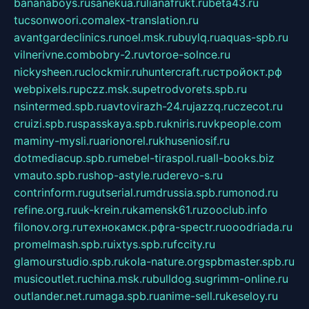
bananaboys.ru
sanekua.ru
lianafrukt.ru
beta43.ru
tucsonwoori.com
alex-translation.ru
avantgardeclinics.ru
noel.msk.ru
buylq.ru
aquas-spb.ru
vilnerivne.com
bobry-2.ru
vtoroe-solnce.ru
nickysheen.ru
clockmir.ru
huntercraft.ru
стройокт.рф
webpixels.ru
pczz.msk.su
petrodvorets.spb.ru
nsintermed.spb.ru
avtovirazh-24.ru
jazzq.ru
czecot.ru
cruizi.spb.ru
spasskaya.spb.ru
kniris.ru
vkpeople.com
maminy-mysli.ru
arionorel.ru
khuseniosif.ru
dotmediacup.spb.ru
mebel-tiraspol.ru
all-books.biz
vmauto.spb.ru
shop-astyle.ru
derevo-s.ru
contrinform.ru
gutserial.ru
mdrussia.spb.ru
monod.ru
refine.org.ru
uk-krein.ru
kamensk61.ru
zooclub.info
filonov.org.ru
технокамск.рф
ra-spectr.ru
ooodriada.ru
promelmash.spb.ru
ixtys.spb.ru
fccity.ru
glamourstudio.spb.ru
kola-nature.org
spbmaster.spb.ru
musicoutlet.ru
china.msk.ru
bulldog.su
grimm-online.ru
outlander.net.ru
maga.spb.ru
anime-sell.ru
keseloy.ru