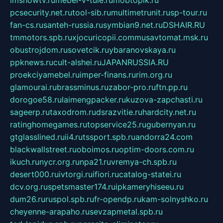
pcsecurity.net.ru
tool-sib.ru
multimetrunit.ru
sp-tour.ru
fan-cs.ru
santeh-russia.ru
symbian9.net.ru
DSHAIR.RU
tmmotors.spb.ru
xjocuricopii.com
musavtomat.msk.ru
obustrojdom.ru
sovetcik.ru
ybaranovskaya.ru
ppknews.ru
cult-alshei.ru
JAPANRUSSIA.RU
proekciyamebel.ru
imper-finans.ru
rim.org.ru
glamourai.ru
brassminus.ru
zabor-pro.ru
ftn.pp.ru
dorogoe58.ru
laimengpacker.ru
kuzova-zapchasti.ru
sageerp.ru
taxodrom.ru
dsrazvitie.ru
hardcity.net.ru
ratinghomegames.ru
topservice25.ru
gubernyan.ru
gtglasslined.ru
ii4.ru
tssport.spb.ru
andorra24.com
blackwallstreet.ru
oboimos.ru
optim-doors.com.ru
ikuch.ru
nycr.org.ru
npa21.ru
vremya-ch.spb.ru
desert000.ru
ivtorgi.ru
ifiori.ru
catalog-statei.ru
dcv.org.ru
spetsmaster174.ru
ipkameryhiseeu.ru
dum26.ru
ruspol.spb.ru
fr-opendp.ru
kam-solnyshko.ru
cheyenne-arapaho.ru
sevzapmetal.spb.ru