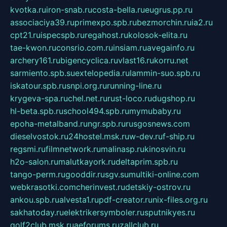
kvotka.ru
iron-snab.ru
costa-bella.ru
eugrus.pp.ru
associaciya39.ru
primexpo.spb.ru
bezmorchin.ru
ia2.ru
cpt21.ru
ispecspb.ru
regahost.ru
kolosok-elita.ru
tae-kwon.ru
consrio.com.ru
insiam.ru
avegainfo.ru
archery161.ru
bigencyclica.ru
vlast16.ru
korru.net
sarmiento.spb.su
extelopedia.ru
lammin-suo.spb.ru
iskatour.spb.ru
snpi.org.ru
running-line.ru
krygeva-spa.ru
chel.net.ru
rust-loco.ru
dugshop.ru
hl-beta.spb.ru
school494.spb.ru
mymubaby.ru
epoha-metalband.ru
ngr.spb.ru
rusgosnews.com
dieselvostok.ru
24hostel.msk.ru
w-dev.ru
f-ship.ru
regsmi.ru
filmnetwork.ru
malinasp.ru
kinosvin.ru
h2o-salon.ru
malutkayork.ru
deltaprim.spb.ru
tango-perm.ru
gooddir.ru
sgv.su
multiki-online.com
webkrasotki.com
cherinvest.ru
detskiy-ostrov.ru
ankou.spb.ru
alvesta1.ru
pdf-creator.ru
nix-files.org.ru
sakhatoday.ru
elektrikersymboler.ru
sputnikyes.ru
golf2club.msk.ru
aeforums.ru
zallclub.ru