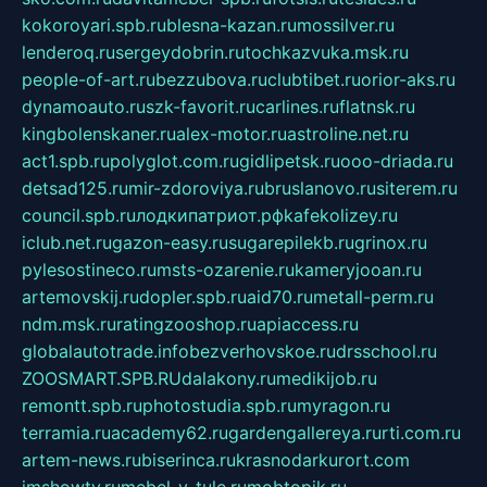
kokoroyari.spb.ru
blesna-kazan.ru
mossilver.ru
lenderoq.ru
sergeydobrin.ru
tochkazvuka.msk.ru
people-of-art.ru
bezzubova.ru
clubtibet.ru
orior-aks.ru
dynamoauto.ru
szk-favorit.ru
carlines.ru
flatnsk.ru
kingbolenskaner.ru
alex-motor.ru
astroline.net.ru
act1.spb.ru
polyglot.com.ru
gidlipetsk.ru
ooo-driada.ru
detsad125.ru
mir-zdoroviya.ru
bruslanovo.ru
siterem.ru
council.spb.ru
лодкипатриот.рф
kafekolizey.ru
iclub.net.ru
gazon-easy.ru
sugarepilekb.ru
grinox.ru
pylesostineco.ru
msts-ozarenie.ru
kameryjooan.ru
artemovskij.ru
dopler.spb.ru
aid70.ru
metall-perm.ru
ndm.msk.ru
ratingzooshop.ru
apiaccess.ru
globalautotrade.info
bezverhovskoe.ru
drsschool.ru
ZOOSMART.SPB.RU
dalakony.ru
medikijob.ru
remontt.spb.ru
photostudia.spb.ru
myragon.ru
terramia.ru
academy62.ru
gardengallereya.ru
rti.com.ru
artem-news.ru
biserinca.ru
krasnodarkurort.com
imshowtv.ru
mebel-v-tule.ru
mobtopik.ru