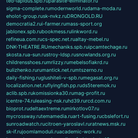
ted-lapidus.spb.ru
parasite-eliminator.ru
sigma-complete.ru
modernworld.ru
dama-moda.ru
eholot-group.ru
sk-nvkz.ru
DRONGOLD.RU
democratia2.ru
i-farmer.ru
mass-sport.org
jablonex.spb.ru
bookmess.ru
linkword.ru
refineua.com.ru
cs-spec.net.ru
altay-mebel.ru
DNK-THEATRE.RU
mechaniks.spb.ru
ipcamtechage.ru
skosta.ru
a-sun.ru
stroy-ldsp.ru
snowlands.org.ru
childrensshoes.ru
mrlizzy.ru
mebelsofiakrd.ru
bulizhenko.ru
rumantick.net.ru
mtszerno.ru
daily-fishing.ru
glushiteli-v-spb.ru
megasat.org.ru
localization.net.ru
flyingfish.pp.ru
ds5teremok.ru
aclib.spb.ru
komissionka30.ru
mag-profit.ru
icentre-74.ru
leasing-nsk.ru
hd39.ru
rcd.com.ru
bioprot.ru
deltaextreme.ru
mirkotlov07.ru
mycrossway.ru
temamedia.ru
art-fusing.ru
cbslefort.ru
sunroadwatch.ru
citroen-yaroslavl.ru
ratnews.msk.ru
sk-if.ru
joomlamoduli.ru
academic-work.ru