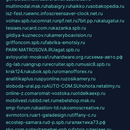
multimodal.msk.ru
habaigry.ru
haikko.ru
sobakopedia.ru
isz-fest.ru
ewnc.info
screensaver-clock.net.ru
volnav.spb.ru
comnat.ru
npf.net.ru
7bit.pp.ru
kalugatur.ru
tesiaes.ru
card.com.ru
kazanka.spb.ru
gildiya-kuznecov.ru
kameryboavision.ru
griffoncom.spb.ru
fabrika-emotsiy.ru
PARK-MATROSOVA.RU
agat.spb.ru
avtoyurist-moskva1.ru
hardware.org.ru
схема-авто.рф
dg-lab.ru
angrup.ru
recruiter.spb.ru
music8.spb.ru
krsk124.ru
kubok.spb.ru
romanofforex.ru
analitikaplus.ru
spyonline.ru
zosikamery.ru
sloboda-ural.pp.ru
AUTO-COM.SU
hohota.net
alimy.ru
online-z.com
aromat-vostoka.ru
otdelkaexp.ru
mobilvest.ru
bbd.net.ru
mebelshop.msk.ru
smp-forum.ru
bastion-td.ru
kosmoscreative.ru
avrmotors.ru
art-galadesign.ru
tiffany-c.ru
ecostep-samara.ru
d-p.spb.ru
галактика73.рф
sko.com.ru
davitamebel-spb.ru
fotsis.ru
tesiaes.ru