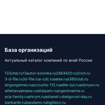
База организаций
Актуальный каталог компаний по всей России
133chel.ru
13autor-kolonka.ru
2864420.ru
2rich.ru
3-d-file.ru
3d-file.ru
a-cdc.ru
aalse.ru
a380club.ru
airgungames.ru
accounts-112.ru
adler-jun.ru
adonyev.ru
alfeihavsalnassr.ru
altaipant.ru
argentinamia.ru
aria-family.ru
arkrym.ru
ashanet.ru
belgorod-day.ru
bankaribi.ru
bandamn.ru
bigfatcc.ru