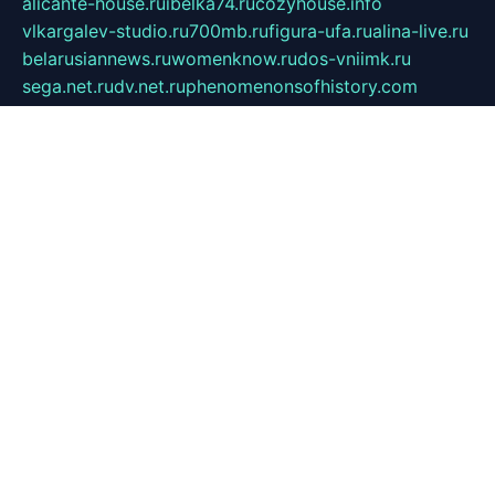
alicante-house.ru
ibelka74.ru
cozyhouse.info
vlkargalev-studio.ru
700mb.ru
figura-ufa.ru
alina-live.ru
belarusiannews.ru
womenknow.ru
dos-vniimk.ru
sega.net.ru
dv.net.ru
phenomenonsofhistory.com
telesputnik.net.ru
wall.pp.ru
pylesosroidmi.ru
gtc-clan.ru
cligs.ru
bibikazap.ru
popova.org.ru
netwhistler.spb.ru
bellvil.ru
bonzon.ru
iss-vladik.ru
defiparis.net.ru
las-gryzas.ru
amku.ru
electednews.spb.ru
feather.org.ru
spar72.ru
tankiigri.ru
dominus.com.ru
ibtree.ru
sanykool.pp.ru
unixlib.org.ru
menatep.spb.ru
gartenterrassen.ru
printeka.ru
skvozilka.com.ru
parkovka-pub.ru
lovemobi.ru
art-ru.ru
emulatorz.com.ru
alucomp.com.ru
tatforum.com.ru
alternativa-profi.ru
dermakler.ru
artsurvey.ru
aredir.ru
khimspas.ru
centr-maxi.ru
2018r.ru
bort-stomer-defort.ru
professional2.ru
gibsons.ru
artselena.ru
art-pilot.ru
ingredient.spb.ru
npfpolimer.spb.ru
argentum.spb.ru
hom-edu.ru