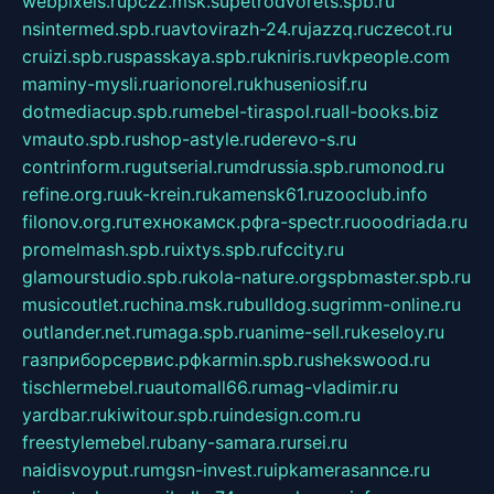
webpixels.ru
pczz.msk.su
petrodvorets.spb.ru
nsintermed.spb.ru
avtovirazh-24.ru
jazzq.ru
czecot.ru
cruizi.spb.ru
spasskaya.spb.ru
kniris.ru
vkpeople.com
maminy-mysli.ru
arionorel.ru
khuseniosif.ru
dotmediacup.spb.ru
mebel-tiraspol.ru
all-books.biz
vmauto.spb.ru
shop-astyle.ru
derevo-s.ru
contrinform.ru
gutserial.ru
mdrussia.spb.ru
monod.ru
refine.org.ru
uk-krein.ru
kamensk61.ru
zooclub.info
filonov.org.ru
технокамск.рф
ra-spectr.ru
ooodriada.ru
promelmash.spb.ru
ixtys.spb.ru
fccity.ru
glamourstudio.spb.ru
kola-nature.org
spbmaster.spb.ru
musicoutlet.ru
china.msk.ru
bulldog.su
grimm-online.ru
outlander.net.ru
maga.spb.ru
anime-sell.ru
keseloy.ru
газприборсервис.рф
karmin.spb.ru
shekswood.ru
tischlermebel.ru
automall66.ru
mag-vladimir.ru
yardbar.ru
kiwitour.spb.ru
indesign.com.ru
freestylemebel.ru
bany-samara.ru
rsei.ru
naidisvoyput.ru
mgsn-invest.ru
ipkamerasannce.ru