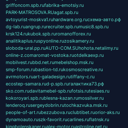
griffoncom.spb.ru
fabrika-emotsiy.ru
PARK-MATROSOVA.RU
agat.spb.ru
avtoyurist-moskva1.ru
hardware.org.ru
схема-авто.рф
dg-lab.ru
angrup.ru
recruiter.spb.ru
music8.spb.ru
krsk124.ru
kubok.spb.ru
romanofforex.ru
analitikaplus.ru
spyonline.ru
zosikamery.ru
sloboda-ural.pp.ru
AUTO-COM.SU
hohota.net
alimy.ru
online-z.com
aromat-vostoka.ru
otdelkaexp.ru
mobilvest.ru
bbd.net.ru
mebelshop.msk.ru
smp-forum.ru
bastion-td.ru
kosmoscreative.ru
avrmotors.ru
art-galadesign.ru
tiffany-c.ru
ecostep-samara.ru
d-p.spb.ru
галактика73.рф
sko.com.ru
davitamebel-spb.ru
fotsis.ru
tesiaes.ru
kokoroyari.spb.ru
blesna-kazan.ru
mossilver.ru
lenderoq.ru
sergeydobrin.ru
tochkazvuka.msk.ru
people-of-art.ru
bezzubova.ru
clubtibet.ru
orior-aks.ru
dynamoauto.ru
szk-favorit.ru
carlines.ru
flatnsk.ru
kingbolenskaner.ru
alex-motor.ru
astroline.net.ru