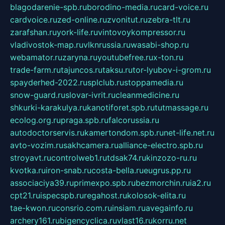
blagodarenie-spb.ru
borodino-media.ru
card-voice.ru
cardvoice.ru
zed-online.ru
zvonitut.ru
zebra-tlt.ru
zarafshan.ru
york-life.ru
vintovoykompressor.ru
vladivostok-map.ru
vlknrussia.ru
wasabi-shop.ru
webamator.ru
zaryna.ru
youtubefree.ru
x-ton.ru
trade-farm.ru
tajuncos.ru
taksu.ru
tor-lyubov-i-grom.ru
spayderhed-2022.ru
splclub.ru
stoppamedia.ru
snow-guard.ru
slovar-ivrit.ru
cleanmedicine.ru
shkurki-karakulya.ru
kanotiforet.spb.ru
tutmassage.ru
ecolog.org.ru
praga.spb.ru
falcorussia.ru
autodoctorservis.ru
kamertondom.spb.ru
net-life.net.ru
avto-vozim.ru
sakhcamera.ru
alliance-electro.spb.ru
stroyavt.ru
controlweb1.ru
tdsak74.ru
kinzozo-ru.ru
kvotka.ru
iron-snab.ru
costa-bella.ru
eugrus.pp.ru
associaciya39.ru
primexpo.spb.ru
bezmorchin.ru
ia2.ru
cpt21.ru
ispecspb.ru
regahost.ru
kolosok-elita.ru
tae-kwon.ru
consrio.com.ru
insiam.ru
avegainfo.ru
archery161.ru
bigencyclica.ru
vlast16.ru
korru.net