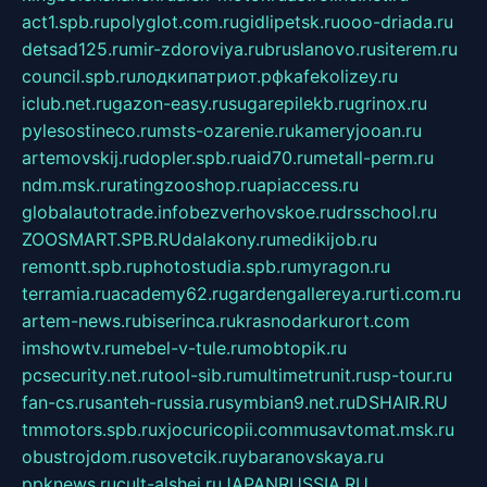
act1.spb.ru
polyglot.com.ru
gidlipetsk.ru
ooo-driada.ru
detsad125.ru
mir-zdoroviya.ru
bruslanovo.ru
siterem.ru
council.spb.ru
лодкипатриот.рф
kafekolizey.ru
iclub.net.ru
gazon-easy.ru
sugarepilekb.ru
grinox.ru
pylesostineco.ru
msts-ozarenie.ru
kameryjooan.ru
artemovskij.ru
dopler.spb.ru
aid70.ru
metall-perm.ru
ndm.msk.ru
ratingzooshop.ru
apiaccess.ru
globalautotrade.info
bezverhovskoe.ru
drsschool.ru
ZOOSMART.SPB.RU
dalakony.ru
medikijob.ru
remontt.spb.ru
photostudia.spb.ru
myragon.ru
terramia.ru
academy62.ru
gardengallereya.ru
rti.com.ru
artem-news.ru
biserinca.ru
krasnodarkurort.com
imshowtv.ru
mebel-v-tule.ru
mobtopik.ru
pcsecurity.net.ru
tool-sib.ru
multimetrunit.ru
sp-tour.ru
fan-cs.ru
santeh-russia.ru
symbian9.net.ru
DSHAIR.RU
tmmotors.spb.ru
xjocuricopii.com
musavtomat.msk.ru
obustrojdom.ru
sovetcik.ru
ybaranovskaya.ru
ppknews.ru
cult-alshei.ru
JAPANRUSSIA.RU