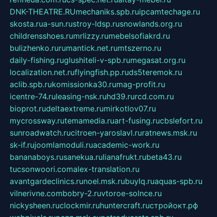
DNK-THEATRE.RU
mechaniks.spb.ru
ipcamtechage.ru
skosta.ru
a-sun.ru
stroy-ldsp.ru
snowlands.org.ru
childrensshoes.ru
mrlizzy.ru
mebelsofiakrd.ru
bulizhenko.ru
rumantick.net.ru
mtszerno.ru
daily-fishing.ru
glushiteli-v-spb.ru
megasat.org.ru
localization.net.ru
flyingfish.pp.ru
ds5teremok.ru
aclib.spb.ru
komissionka30.ru
mag-profit.ru
icentre-74.ru
leasing-nsk.ru
hd39.ru
rcd.com.ru
bioprot.ru
deltaextreme.ru
mirkotlov07.ru
mycrossway.ru
temamedia.ru
art-fusing.ru
cbslefort.ru
sunroadwatch.ru
citroen-yaroslavl.ru
ratnews.msk.ru
sk-if.ru
joomlamoduli.ru
academic-work.ru
bananaboys.ru
sanekua.ru
lianafrukt.ru
beta43.ru
tucsonwoori.com
alex-translation.ru
avantgardeclinics.ru
noel.msk.ru
buylq.ru
aquas-spb.ru
vilnerivne.com
bobry-2.ru
vtoroe-solnce.ru
nickysheen.ru
clockmir.ru
huntercraft.ru
стройокт.рф