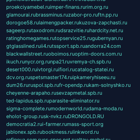
proekciyamebel.ru
imper-finans.ru
rim.org.ru
glamourai.ru
brassminus.ru
zabor-pro.ru
ftn.pp.ru
dorogoe58.ru
laimengpacker.ru
kuzova-zapchasti.ru
sageerp.ru
taxodrom.ru
dsrazvitie.ru
hardcity.net.ru
ratinghomegames.ru
topservice25.ru
gubernyan.ru
gtglasslined.ru
ii4.ru
tssport.spb.ru
andorra24.com
blackwallstreet.ru
oboimos.ru
optim-doors.com.ru
ikuch.ru
nycr.org.ru
npa21.ru
vremya-ch.spb.ru
desert000.ru
ivtorgi.ru
ifiori.ru
catalog-statei.ru
dcv.org.ru
spetsmaster174.ru
ipkameryhiseeu.ru
dum26.ru
ruspol.spb.ru
fr-opendp.ru
kam-solnyshko.ru
cheyenne-arapaho.ru
sevzapmetal.spb.ru
ted-lapidus.spb.ru
parasite-eliminator.ru
sigma-complete.ru
modernworld.ru
dama-moda.ru
eholot-group.ru
sk-nvkz.ru
DRONGOLD.RU
democratia2.ru
i-farmer.ru
mass-sport.org
jablonex.spb.ru
bookmess.ru
linkword.ru
refineua.com.ru
cs-spec.net.ru
altay-mebel.ru