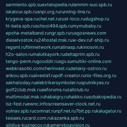
sarmiento.spb.su
extelopedia.ru
lammin-suo.spb.ru
iskatour.spb.ru
snpi.org.ru
running-line.ru
krygeva-spa.ru
chel.net.ru
rust-loco.ru
dugshop.ru
hl-beta.spb.ru
school494.spb.ru
mymubaby.ru
epoha-metalband.ru
ngr.spb.ru
rusgosnews.com
dieselvostok.ru
24hostel.msk.ru
w-dev.ru
f-ship.ru
regsmi.ru
filmnetwork.ru
malinasp.ru
kinosvin.ru
h2o-salon.ru
malutkayork.ru
deltaprim.spb.ru
tango-perm.ru
gooddir.ru
sgv.su
multiki-online.com
webkrasotki.com
cherinvest.ru
detskiy-ostrov.ru
ankou.spb.ru
alvesta1.ru
pdf-creator.ru
nix-files.org.ru
sakhatoday.ru
elektrikersymboler.ru
sputnikyes.ru
golf2club.msk.ru
aeforums.ru
zallclub.ru
multimodal.msk.ru
habaigry.ru
haikko.ru
sobakopedia.ru
isz-fest.ru
ewnc.info
screensaver-clock.net.ru
volnav.spb.ru
comnat.ru
npf.net.ru
7bit.pp.ru
kalugatur.ru
tesiaes.ru
card.com.ru
kazanka.spb.ru
gildiya-kuznecov.ru
kameryboavision.ru