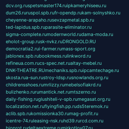
dcv.org.ru
spetsmaster174.ru
ipkameryhiseeu.ru
dum26.ru
ruspol.spb.ru
fr-opendp.ru
kam-solnyshko.ru
cheyenne-arapaho.ru
sevzapmetal.spb.ru
ted-lapidus.spb.ru
parasite-eliminator.ru
sigma-complete.ru
modernworld.ru
dama-moda.ru
eholot-group.ru
sk-nvkz.ru
DRONGOLD.RU
democratia2.ru
i-farmer.ru
mass-sport.org
jablonex.spb.ru
bookmess.ru
linkword.ru
refineua.com.ru
cs-spec.net.ru
altay-mebel.ru
DNK-THEATRE.RU
mechaniks.spb.ru
ipcamtechage.ru
skosta.ru
a-sun.ru
stroy-ldsp.ru
snowlands.org.ru
childrensshoes.ru
mrlizzy.ru
mebelsofiakrd.ru
bulizhenko.ru
rumantick.net.ru
mtszerno.ru
daily-fishing.ru
glushiteli-v-spb.ru
megasat.org.ru
localization.net.ru
flyingfish.pp.ru
ds5teremok.ru
aclib.spb.ru
komissionka30.ru
mag-profit.ru
icentre-74.ru
leasing-nsk.ru
hd39.ru
rcd.com.ru
bioprot.ru
deltaextreme.ru
mirkotlov07.ru