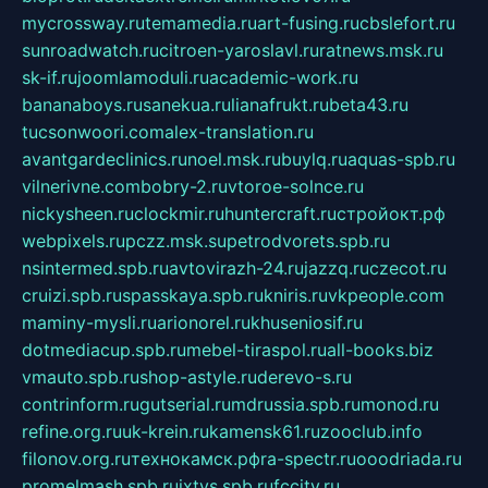
mycrossway.ru
temamedia.ru
art-fusing.ru
cbslefort.ru
sunroadwatch.ru
citroen-yaroslavl.ru
ratnews.msk.ru
sk-if.ru
joomlamoduli.ru
academic-work.ru
bananaboys.ru
sanekua.ru
lianafrukt.ru
beta43.ru
tucsonwoori.com
alex-translation.ru
avantgardeclinics.ru
noel.msk.ru
buylq.ru
aquas-spb.ru
vilnerivne.com
bobry-2.ru
vtoroe-solnce.ru
nickysheen.ru
clockmir.ru
huntercraft.ru
стройокт.рф
webpixels.ru
pczz.msk.su
petrodvorets.spb.ru
nsintermed.spb.ru
avtovirazh-24.ru
jazzq.ru
czecot.ru
cruizi.spb.ru
spasskaya.spb.ru
kniris.ru
vkpeople.com
maminy-mysli.ru
arionorel.ru
khuseniosif.ru
dotmediacup.spb.ru
mebel-tiraspol.ru
all-books.biz
vmauto.spb.ru
shop-astyle.ru
derevo-s.ru
contrinform.ru
gutserial.ru
mdrussia.spb.ru
monod.ru
refine.org.ru
uk-krein.ru
kamensk61.ru
zooclub.info
filonov.org.ru
технокамск.рф
ra-spectr.ru
ooodriada.ru
promelmash.spb.ru
ixtys.spb.ru
fccity.ru