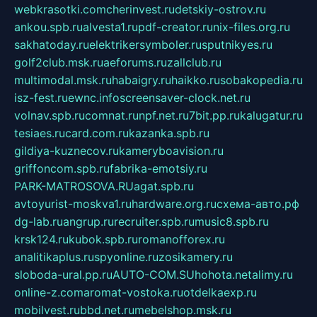
webkrasotki.com
cherinvest.ru
detskiy-ostrov.ru
ankou.spb.ru
alvesta1.ru
pdf-creator.ru
nix-files.org.ru
sakhatoday.ru
elektrikersymboler.ru
sputnikyes.ru
golf2club.msk.ru
aeforums.ru
zallclub.ru
multimodal.msk.ru
habaigry.ru
haikko.ru
sobakopedia.ru
isz-fest.ru
ewnc.info
screensaver-clock.net.ru
volnav.spb.ru
comnat.ru
npf.net.ru
7bit.pp.ru
kalugatur.ru
tesiaes.ru
card.com.ru
kazanka.spb.ru
gildiya-kuznecov.ru
kameryboavision.ru
griffoncom.spb.ru
fabrika-emotsiy.ru
PARK-MATROSOVA.RU
agat.spb.ru
avtoyurist-moskva1.ru
hardware.org.ru
схема-авто.рф
dg-lab.ru
angrup.ru
recruiter.spb.ru
music8.spb.ru
krsk124.ru
kubok.spb.ru
romanofforex.ru
analitikaplus.ru
spyonline.ru
zosikamery.ru
sloboda-ural.pp.ru
AUTO-COM.SU
hohota.net
alimy.ru
online-z.com
aromat-vostoka.ru
otdelkaexp.ru
mobilvest.ru
bbd.net.ru
mebelshop.msk.ru