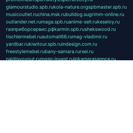
glamourstudio.spb.ru
kola-nature.org
spbmaster.spb.ru
musicoutlet.ru
china.msk.ru
bulldog.su
grimm-online.ru
outlander.net.ru
maga.spb.ru
anime-sell.ru
keseloy.ru
газприборсервис.рф
karmin.spb.ru
shekswood.ru
tischlermebel.ru
automall66.ru
mag-vladimir.ru
yardbar.ru
kiwitour.spb.ru
indesign.com.ru
freestylemebel.ru
bany-samara.ru
rsei.ru
naidisvoyput.ru
mgsn-invest.ru
ipkamerasannce.ru
alicante-house.ru
ibelka74.ru
cozyhouse.info
vlkargalev-studio.ru
700mb.ru
figura-ufa.ru
alina-live.ru
belarusiannews.ru
womenknow.ru
dos-vniimk.ru
sega.net.ru
dv.net.ru
phenomenonsofhistory.com
telesputnik.net.ru
wall.pp.ru
pylesosroidmi.ru
gtc-clan.ru
cligs.ru
bibikazap.ru
popova.org.ru
netwhistler.spb.ru
bellvil.ru
bonzon.ru
iss-vladik.ru
defiparis.net.ru
las-gryzas.ru
amku.ru
electednews.spb.ru
feather.org.ru
spar72.ru
tankiigri.ru