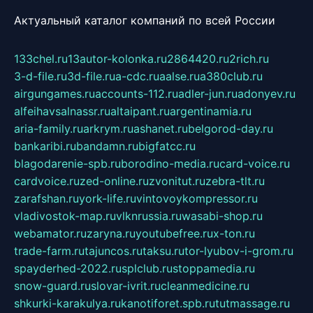
Актуальный каталог компаний по всей России
133chel.ru
13autor-kolonka.ru
2864420.ru
2rich.ru
3-d-file.ru
3d-file.ru
a-cdc.ru
aalse.ru
a380club.ru
airgungames.ru
accounts-112.ru
adler-jun.ru
adonyev.ru
alfeihavsalnassr.ru
altaipant.ru
argentinamia.ru
aria-family.ru
arkrym.ru
ashanet.ru
belgorod-day.ru
bankaribi.ru
bandamn.ru
bigfatcc.ru
blagodarenie-spb.ru
borodino-media.ru
card-voice.ru
cardvoice.ru
zed-online.ru
zvonitut.ru
zebra-tlt.ru
zarafshan.ru
york-life.ru
vintovoykompressor.ru
vladivostok-map.ru
vlknrussia.ru
wasabi-shop.ru
webamator.ru
zaryna.ru
youtubefree.ru
x-ton.ru
trade-farm.ru
tajuncos.ru
taksu.ru
tor-lyubov-i-grom.ru
spayderhed-2022.ru
splclub.ru
stoppamedia.ru
snow-guard.ru
slovar-ivrit.ru
cleanmedicine.ru
shkurki-karakulya.ru
kanotiforet.spb.ru
tutmassage.ru