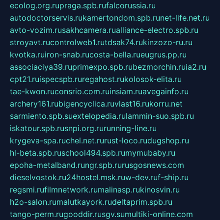
ecolog.org.ru
praga.spb.ru
falcorussia.ru
autodoctorservis.ru
kamertondom.spb.ru
net-life.net.ru
avto-vozim.ru
sakhcamera.ru
alliance-electro.spb.ru
stroyavt.ru
controlweb1.ru
tdsak74.ru
kinzozo-ru.ru
kvotka.ru
iron-snab.ru
costa-bella.ru
eugrus.pp.ru
associaciya39.ru
primexpo.spb.ru
bezmorchin.ru
ia2.ru
cpt21.ru
ispecspb.ru
regahost.ru
kolosok-elita.ru
tae-kwon.ru
consrio.com.ru
insiam.ru
avegainfo.ru
archery161.ru
bigencyclica.ru
vlast16.ru
korru.net
sarmiento.spb.su
extelopedia.ru
lammin-suo.spb.ru
iskatour.spb.ru
snpi.org.ru
running-line.ru
krygeva-spa.ru
chel.net.ru
rust-loco.ru
dugshop.ru
hl-beta.spb.ru
school494.spb.ru
mymubaby.ru
epoha-metalband.ru
ngr.spb.ru
rusgosnews.com
dieselvostok.ru
24hostel.msk.ru
w-dev.ru
f-ship.ru
regsmi.ru
filmnetwork.ru
malinasp.ru
kinosvin.ru
h2o-salon.ru
malutkayork.ru
deltaprim.spb.ru
tango-perm.ru
gooddir.ru
sgv.su
multiki-online.com