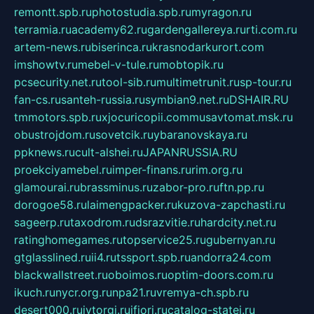
remontt.spb.ru
photostudia.spb.ru
myragon.ru
terramia.ru
academy62.ru
gardengallereya.ru
rti.com.ru
artem-news.ru
biserinca.ru
krasnodarkurort.com
imshowtv.ru
mebel-v-tule.ru
mobtopik.ru
pcsecurity.net.ru
tool-sib.ru
multimetrunit.ru
sp-tour.ru
fan-cs.ru
santeh-russia.ru
symbian9.net.ru
DSHAIR.RU
tmmotors.spb.ru
xjocuricopii.com
musavtomat.msk.ru
obustrojdom.ru
sovetcik.ru
ybaranovskaya.ru
ppknews.ru
cult-alshei.ru
JAPANRUSSIA.RU
proekciyamebel.ru
imper-finans.ru
rim.org.ru
glamourai.ru
brassminus.ru
zabor-pro.ru
ftn.pp.ru
dorogoe58.ru
laimengpacker.ru
kuzova-zapchasti.ru
sageerp.ru
taxodrom.ru
dsrazvitie.ru
hardcity.net.ru
ratinghomegames.ru
topservice25.ru
gubernyan.ru
gtglasslined.ru
ii4.ru
tssport.spb.ru
andorra24.com
blackwallstreet.ru
oboimos.ru
optim-doors.com.ru
ikuch.ru
nycr.org.ru
npa21.ru
vremya-ch.spb.ru
desert000.ru
ivtorgi.ru
ifiori.ru
catalog-statei.ru