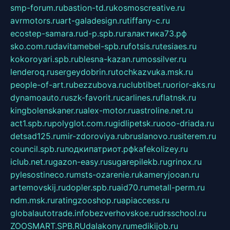
smp-forum.ru
bastion-td.ru
kosmoscreative.ru
avrmotors.ru
art-galadesign.ru
tiffany-c.ru
ecostep-samara.ru
d-p.spb.ru
галактика73.рф
sko.com.ru
davitamebel-spb.ru
fotsis.ru
tesiaes.ru
kokoroyari.spb.ru
blesna-kazan.ru
mossilver.ru
lenderoq.ru
sergeydobrin.ru
tochkazvuka.msk.ru
people-of-art.ru
bezzubova.ru
clubtibet.ru
orior-aks.ru
dynamoauto.ru
szk-favorit.ru
carlines.ru
flatnsk.ru
kingbolenskaner.ru
alex-motor.ru
astroline.net.ru
act1.spb.ru
polyglot.com.ru
gidlipetsk.ru
ooo-driada.ru
detsad125.ru
mir-zdoroviya.ru
bruslanovo.ru
siterem.ru
council.spb.ru
лодкипатриот.рф
kafekolizey.ru
iclub.net.ru
gazon-easy.ru
sugarepilekb.ru
grinox.ru
pylesostineco.ru
msts-ozarenie.ru
kameryjooan.ru
artemovskij.ru
dopler.spb.ru
aid70.ru
metall-perm.ru
ndm.msk.ru
ratingzooshop.ru
apiaccess.ru
globalautotrade.info
bezverhovskoe.ru
drsschool.ru
ZOOSMART.SPB.RU
dalakony.ru
medikijob.ru