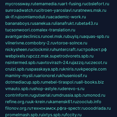
mycrossway.ru
temamedia.ru
art-fusing.ru
cbslefort.ru
sunroadwatch.ru
citroen-yaroslavl.ru
ratnews.msk.ru
sk-if.ru
joomlamoduli.ru
academic-work.ru
bananaboys.ru
sanekua.ru
lianafrukt.ru
beta43.ru
tucsonwoori.com
alex-translation.ru
avantgardeclinics.ru
noel.msk.ru
buylq.ru
aquas-spb.ru
vilnerivne.com
bobry-2.ru
vtoroe-solnce.ru
nickysheen.ru
clockmir.ru
huntercraft.ru
стройокт.рф
webpixels.ru
pczz.msk.su
petrodvorets.spb.ru
nsintermed.spb.ru
avtovirazh-24.ru
jazzq.ru
czecot.ru
cruizi.spb.ru
spasskaya.spb.ru
kniris.ru
vkpeople.com
maminy-mysli.ru
arionorel.ru
khuseniosif.ru
dotmediacup.spb.ru
mebel-tiraspol.ru
all-books.biz
vmauto.spb.ru
shop-astyle.ru
derevo-s.ru
contrinform.ru
gutserial.ru
mdrussia.spb.ru
monod.ru
refine.org.ru
uk-krein.ru
kamensk61.ru
zooclub.info
filonov.org.ru
технокамск.рф
ra-spectr.ru
ooodriada.ru
promelmash.spb.ru
ixtys.spb.ru
fccity.ru