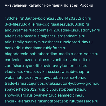
Актуальный каталог компаний по всей России
133chel.ru
13autor-kolonka.ru
2864420.ru
2rich.ru
3-d-file.ru
3d-file.ru
a-cdc.ru
aalse.ru
a380club.ru
airgungames.ru
accounts-112.ru
adler-jun.ru
adonyev.ru
alfeihavsalnassr.ru
altaipant.ru
argentinamia.ru
aria-family.ru
arkrym.ru
ashanet.ru
belgorod-day.ru
bankaribi.ru
bandamn.ru
bigfatcc.ru
blagodarenie-spb.ru
borodino-media.ru
card-voice.ru
cardvoice.ru
zed-online.ru
zvonitut.ru
zebra-tlt.ru
zarafshan.ru
york-life.ru
vintovoykompressor.ru
vladivostok-map.ru
vlknrussia.ru
wasabi-shop.ru
webamator.ru
zaryna.ru
youtubefree.ru
x-ton.ru
trade-farm.ru
tajuncos.ru
taksu.ru
tor-lyubov-i-grom.ru
spayderhed-2022.ru
splclub.ru
stoppamedia.ru
snow-guard.ru
slovar-ivrit.ru
cleanmedicine.ru
shkurki-karakulya.ru
kanotiforet.spb.ru
tutmassage.ru