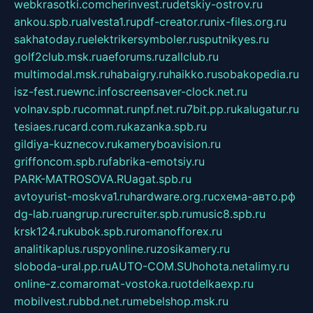
webkrasotki.com
cherinvest.ru
detskiy-ostrov.ru
ankou.spb.ru
alvesta1.ru
pdf-creator.ru
nix-files.org.ru
sakhatoday.ru
elektrikersymboler.ru
sputnikyes.ru
golf2club.msk.ru
aeforums.ru
zallclub.ru
multimodal.msk.ru
habaigry.ru
haikko.ru
sobakopedia.ru
isz-fest.ru
ewnc.info
screensaver-clock.net.ru
volnav.spb.ru
comnat.ru
npf.net.ru
7bit.pp.ru
kalugatur.ru
tesiaes.ru
card.com.ru
kazanka.spb.ru
gildiya-kuznecov.ru
kameryboavision.ru
griffoncom.spb.ru
fabrika-emotsiy.ru
PARK-MATROSOVA.RU
agat.spb.ru
avtoyurist-moskva1.ru
hardware.org.ru
схема-авто.рф
dg-lab.ru
angrup.ru
recruiter.spb.ru
music8.spb.ru
krsk124.ru
kubok.spb.ru
romanofforex.ru
analitikaplus.ru
spyonline.ru
zosikamery.ru
sloboda-ural.pp.ru
AUTO-COM.SU
hohota.net
alimy.ru
online-z.com
aromat-vostoka.ru
otdelkaexp.ru
mobilvest.ru
bbd.net.ru
mebelshop.msk.ru