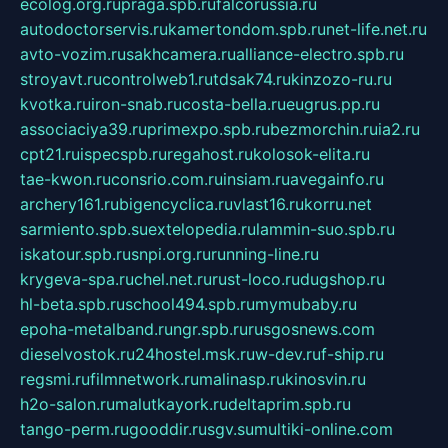
ecolog.org.ru
praga.spb.ru
falcorussia.ru
autodoctorservis.ru
kamertondom.spb.ru
net-life.net.ru
avto-vozim.ru
sakhcamera.ru
alliance-electro.spb.ru
stroyavt.ru
controlweb1.ru
tdsak74.ru
kinzozo-ru.ru
kvotka.ru
iron-snab.ru
costa-bella.ru
eugrus.pp.ru
associaciya39.ru
primexpo.spb.ru
bezmorchin.ru
ia2.ru
cpt21.ru
ispecspb.ru
regahost.ru
kolosok-elita.ru
tae-kwon.ru
consrio.com.ru
insiam.ru
avegainfo.ru
archery161.ru
bigencyclica.ru
vlast16.ru
korru.net
sarmiento.spb.su
extelopedia.ru
lammin-suo.spb.ru
iskatour.spb.ru
snpi.org.ru
running-line.ru
krygeva-spa.ru
chel.net.ru
rust-loco.ru
dugshop.ru
hl-beta.spb.ru
school494.spb.ru
mymubaby.ru
epoha-metalband.ru
ngr.spb.ru
rusgosnews.com
dieselvostok.ru
24hostel.msk.ru
w-dev.ru
f-ship.ru
regsmi.ru
filmnetwork.ru
malinasp.ru
kinosvin.ru
h2o-salon.ru
malutkayork.ru
deltaprim.spb.ru
tango-perm.ru
gooddir.ru
sgv.su
multiki-online.com