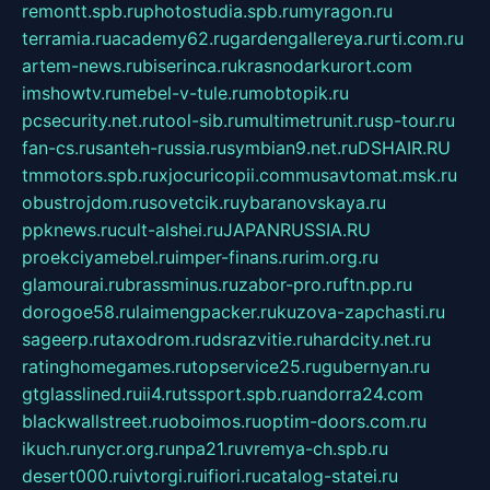
remontt.spb.ru
photostudia.spb.ru
myragon.ru
terramia.ru
academy62.ru
gardengallereya.ru
rti.com.ru
artem-news.ru
biserinca.ru
krasnodarkurort.com
imshowtv.ru
mebel-v-tule.ru
mobtopik.ru
pcsecurity.net.ru
tool-sib.ru
multimetrunit.ru
sp-tour.ru
fan-cs.ru
santeh-russia.ru
symbian9.net.ru
DSHAIR.RU
tmmotors.spb.ru
xjocuricopii.com
musavtomat.msk.ru
obustrojdom.ru
sovetcik.ru
ybaranovskaya.ru
ppknews.ru
cult-alshei.ru
JAPANRUSSIA.RU
proekciyamebel.ru
imper-finans.ru
rim.org.ru
glamourai.ru
brassminus.ru
zabor-pro.ru
ftn.pp.ru
dorogoe58.ru
laimengpacker.ru
kuzova-zapchasti.ru
sageerp.ru
taxodrom.ru
dsrazvitie.ru
hardcity.net.ru
ratinghomegames.ru
topservice25.ru
gubernyan.ru
gtglasslined.ru
ii4.ru
tssport.spb.ru
andorra24.com
blackwallstreet.ru
oboimos.ru
optim-doors.com.ru
ikuch.ru
nycr.org.ru
npa21.ru
vremya-ch.spb.ru
desert000.ru
ivtorgi.ru
ifiori.ru
catalog-statei.ru