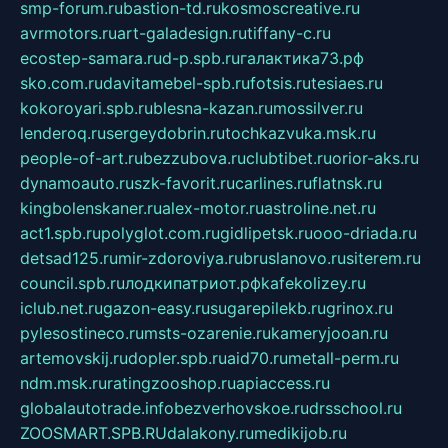
smp-forum.ru
bastion-td.ru
kosmoscreative.ru
avrmotors.ru
art-galadesign.ru
tiffany-c.ru
ecostep-samara.ru
d-p.spb.ru
галактика73.рф
sko.com.ru
davitamebel-spb.ru
fotsis.ru
tesiaes.ru
kokoroyari.spb.ru
blesna-kazan.ru
mossilver.ru
lenderoq.ru
sergeydobrin.ru
tochkazvuka.msk.ru
people-of-art.ru
bezzubova.ru
clubtibet.ru
orior-aks.ru
dynamoauto.ru
szk-favorit.ru
carlines.ru
flatnsk.ru
kingbolenskaner.ru
alex-motor.ru
astroline.net.ru
act1.spb.ru
polyglot.com.ru
gidlipetsk.ru
ooo-driada.ru
detsad125.ru
mir-zdoroviya.ru
bruslanovo.ru
siterem.ru
council.spb.ru
лодкипатриот.рф
kafekolizey.ru
iclub.net.ru
gazon-easy.ru
sugarepilekb.ru
grinox.ru
pylesostineco.ru
msts-ozarenie.ru
kameryjooan.ru
artemovskij.ru
dopler.spb.ru
aid70.ru
metall-perm.ru
ndm.msk.ru
ratingzooshop.ru
apiaccess.ru
globalautotrade.info
bezverhovskoe.ru
drsschool.ru
ZOOSMART.SPB.RU
dalakony.ru
medikijob.ru