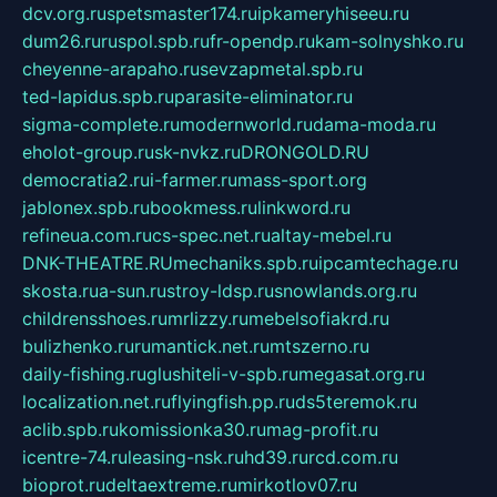
dcv.org.ru
spetsmaster174.ru
ipkameryhiseeu.ru
dum26.ru
ruspol.spb.ru
fr-opendp.ru
kam-solnyshko.ru
cheyenne-arapaho.ru
sevzapmetal.spb.ru
ted-lapidus.spb.ru
parasite-eliminator.ru
sigma-complete.ru
modernworld.ru
dama-moda.ru
eholot-group.ru
sk-nvkz.ru
DRONGOLD.RU
democratia2.ru
i-farmer.ru
mass-sport.org
jablonex.spb.ru
bookmess.ru
linkword.ru
refineua.com.ru
cs-spec.net.ru
altay-mebel.ru
DNK-THEATRE.RU
mechaniks.spb.ru
ipcamtechage.ru
skosta.ru
a-sun.ru
stroy-ldsp.ru
snowlands.org.ru
childrensshoes.ru
mrlizzy.ru
mebelsofiakrd.ru
bulizhenko.ru
rumantick.net.ru
mtszerno.ru
daily-fishing.ru
glushiteli-v-spb.ru
megasat.org.ru
localization.net.ru
flyingfish.pp.ru
ds5teremok.ru
aclib.spb.ru
komissionka30.ru
mag-profit.ru
icentre-74.ru
leasing-nsk.ru
hd39.ru
rcd.com.ru
bioprot.ru
deltaextreme.ru
mirkotlov07.ru