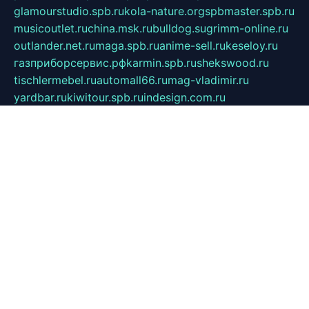
glamourstudio.spb.ru
kola-nature.org
spbmaster.spb.ru
musicoutlet.ru
china.msk.ru
bulldog.su
grimm-online.ru
outlander.net.ru
maga.spb.ru
anime-sell.ru
keseloy.ru
газприборсервис.рф
karmin.spb.ru
shekswood.ru
tischlermebel.ru
automall66.ru
mag-vladimir.ru
yardbar.ru
kiwitour.spb.ru
indesign.com.ru
freestylemebel.ru
bany-samara.ru
rsei.ru
naidisvoyput.ru
mgsn-invest.ru
ipkamerasannce.ru
alicante-house.ru
ibelka74.ru
cozyhouse.info
vlkargalev-studio.ru
700mb.ru
figura-ufa.ru
alina-live.ru
belarusiannews.ru
womenknow.ru
dos-vniimk.ru
sega.net.ru
dv.net.ru
phenomenonsofhistory.com
telesputnik.net.ru
wall.pp.ru
pylesosroidmi.ru
gtc-clan.ru
cligs.ru
bibikazap.ru
popova.org.ru
netwhistler.spb.ru
bellvil.ru
bonzon.ru
iss-vladik.ru
defiparis.net.ru
las-gryzas.ru
amku.ru
electednews.spb.ru
feather.org.ru
spar72.ru
tankiigri.ru
dominus.com.ru
ibtree.ru
sanykool.pp.ru
unixlib.org.ru