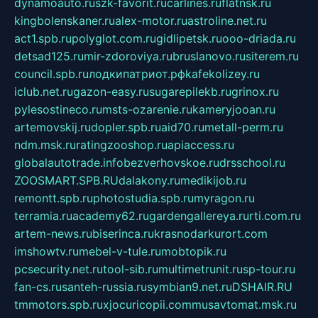
dynamoauto.ru
szk-favorit.ru
carlines.ru
flatnsk.ru
kingbolenskaner.ru
alex-motor.ru
astroline.net.ru
act1.spb.ru
polyglot.com.ru
gidlipetsk.ru
ooo-driada.ru
detsad125.ru
mir-zdoroviya.ru
bruslanovo.ru
siterem.ru
council.spb.ru
лодкипатриот.рф
kafekolizey.ru
iclub.net.ru
gazon-easy.ru
sugarepilekb.ru
grinox.ru
pylesostineco.ru
msts-ozarenie.ru
kameryjooan.ru
artemovskij.ru
dopler.spb.ru
aid70.ru
metall-perm.ru
ndm.msk.ru
ratingzooshop.ru
apiaccess.ru
globalautotrade.info
bezverhovskoe.ru
drsschool.ru
ZOOSMART.SPB.RU
dalakony.ru
medikijob.ru
remontt.spb.ru
photostudia.spb.ru
myragon.ru
terramia.ru
academy62.ru
gardengallereya.ru
rti.com.ru
artem-news.ru
biserinca.ru
krasnodarkurort.com
imshowtv.ru
mebel-v-tule.ru
mobtopik.ru
pcsecurity.net.ru
tool-sib.ru
multimetrunit.ru
sp-tour.ru
fan-cs.ru
santeh-russia.ru
symbian9.net.ru
DSHAIR.RU
tmmotors.spb.ru
xjocuricopii.com
musavtomat.msk.ru