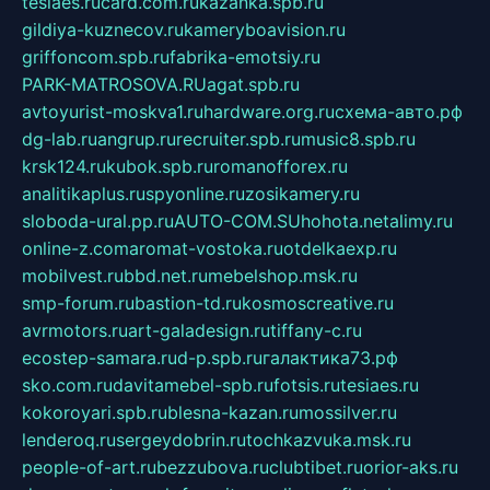
tesiaes.ru
card.com.ru
kazanka.spb.ru
gildiya-kuznecov.ru
kameryboavision.ru
griffoncom.spb.ru
fabrika-emotsiy.ru
PARK-MATROSOVA.RU
agat.spb.ru
avtoyurist-moskva1.ru
hardware.org.ru
схема-авто.рф
dg-lab.ru
angrup.ru
recruiter.spb.ru
music8.spb.ru
krsk124.ru
kubok.spb.ru
romanofforex.ru
analitikaplus.ru
spyonline.ru
zosikamery.ru
sloboda-ural.pp.ru
AUTO-COM.SU
hohota.net
alimy.ru
online-z.com
aromat-vostoka.ru
otdelkaexp.ru
mobilvest.ru
bbd.net.ru
mebelshop.msk.ru
smp-forum.ru
bastion-td.ru
kosmoscreative.ru
avrmotors.ru
art-galadesign.ru
tiffany-c.ru
ecostep-samara.ru
d-p.spb.ru
галактика73.рф
sko.com.ru
davitamebel-spb.ru
fotsis.ru
tesiaes.ru
kokoroyari.spb.ru
blesna-kazan.ru
mossilver.ru
lenderoq.ru
sergeydobrin.ru
tochkazvuka.msk.ru
people-of-art.ru
bezzubova.ru
clubtibet.ru
orior-aks.ru