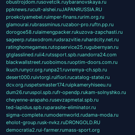
obustrojdom.ru
sovetcik.ru
ybaranovskaya.ru
ppknews.ru
cult-alshei.ru
JAPANRUSSIA.RU
proekciyamebel.ru
imper-finans.ru
rim.org.ru
glamourai.ru
brassminus.ru
zabor-pro.ru
ftn.pp.ru
dorogoe58.ru
laimengpacker.ru
kuzova-zapchasti.ru
sageerp.ru
taxodrom.ru
dsrazvitie.ru
hardcity.net.ru
ratinghomegames.ru
topservice25.ru
gubernyan.ru
gtglasslined.ru
ii4.ru
tssport.spb.ru
andorra24.com
blackwallstreet.ru
oboimos.ru
optim-doors.com.ru
ikuch.ru
nycr.org.ru
npa21.ru
vremya-ch.spb.ru
desert000.ru
ivtorgi.ru
ifiori.ru
catalog-statei.ru
dcv.org.ru
spetsmaster174.ru
ipkameryhiseeu.ru
dum26.ru
ruspol.spb.ru
fr-opendp.ru
kam-solnyshko.ru
cheyenne-arapaho.ru
sevzapmetal.spb.ru
ted-lapidus.spb.ru
parasite-eliminator.ru
sigma-complete.ru
modernworld.ru
dama-moda.ru
eholot-group.ru
sk-nvkz.ru
DRONGOLD.RU
democratia2.ru
i-farmer.ru
mass-sport.org