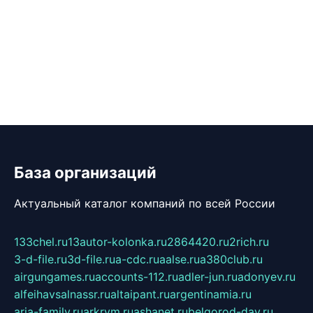
База организаций
Актуальный каталог компаний по всей России
133chel.ru
13autor-kolonka.ru
2864420.ru
2rich.ru
3-d-file.ru
3d-file.ru
a-cdc.ru
aalse.ru
a380club.ru
airgungames.ru
accounts-112.ru
adler-jun.ru
adonyev.ru
alfeihavsalnassr.ru
altaipant.ru
argentinamia.ru
aria-family.ru
arkrym.ru
ashanet.ru
belgorod-day.ru