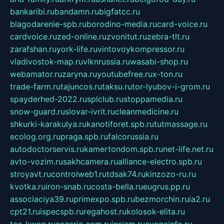
bankaribi.ru
bandamn.ru
bigfatcc.ru
blagodarenie-spb.ru
borodino-media.ru
card-voice.ru
cardvoice.ru
zed-online.ru
zvonitut.ru
zebra-tlt.ru
zarafshan.ru
york-life.ru
vintovoykompressor.ru
vladivostok-map.ru
vlknrussia.ru
wasabi-shop.ru
webamator.ru
zaryna.ru
youtubefree.ru
x-ton.ru
trade-farm.ru
tajuncos.ru
taksu.ru
tor-lyubov-i-grom.ru
spayderhed-2022.ru
splclub.ru
stoppamedia.ru
snow-guard.ru
slovar-ivrit.ru
cleanmedicine.ru
shkurki-karakulya.ru
kanotiforet.spb.ru
tutmassage.ru
ecolog.org.ru
praga.spb.ru
falcorussia.ru
autodoctorservis.ru
kamertondom.spb.ru
net-life.net.ru
avto-vozim.ru
sakhcamera.ru
alliance-electro.spb.ru
stroyavt.ru
controlweb1.ru
tdsak74.ru
kinzozo-ru.ru
kvotka.ru
iron-snab.ru
costa-bella.ru
eugrus.pp.ru
associaciya39.ru
primexpo.spb.ru
bezmorchin.ru
ia2.ru
cpt21.ru
ispecspb.ru
regahost.ru
kolosok-elita.ru
tae-kwon.ru
consrio.com.ru
insiam.ru
avegainfo.ru