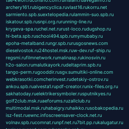
archery161.ru
bigencyclica.ru
vlast16.ru
korru.net
sarmiento.spb.su
extelopedia.ru
lammin-suo.spb.ru
iskatour.spb.ru
snpi.org.ru
running-line.ru
krygeva-spa.ru
chel.net.ru
rust-loco.ru
dugshop.ru
hl-beta.spb.ru
school494.spb.ru
mymubaby.ru
epoha-metalband.ru
ngr.spb.ru
rusgosnews.com
dieselvostok.ru
24hostel.msk.ru
w-dev.ru
f-ship.ru
regsmi.ru
filmnetwork.ru
malinasp.ru
kinosvin.ru
h2o-salon.ru
malutkayork.ru
deltaprim.spb.ru
tango-perm.ru
gooddir.ru
sgv.su
multiki-online.com
webkrasotki.com
cherinvest.ru
detskiy-ostrov.ru
ankou.spb.ru
alvesta1.ru
pdf-creator.ru
nix-files.org.ru
sakhatoday.ru
elektrikersymboler.ru
sputnikyes.ru
golf2club.msk.ru
aeforums.ru
zallclub.ru
multimodal.msk.ru
habaigry.ru
haikko.ru
sobakopedia.ru
isz-fest.ru
ewnc.info
screensaver-clock.net.ru
volnav.spb.ru
comnat.ru
npf.net.ru
7bit.pp.ru
kalugatur.ru