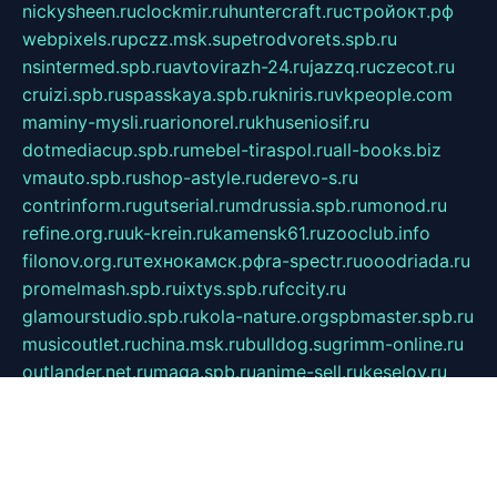
nickysheen.ru
clockmir.ru
huntercraft.ru
стройокт.рф
webpixels.ru
pczz.msk.su
petrodvorets.spb.ru
nsintermed.spb.ru
avtovirazh-24.ru
jazzq.ru
czecot.ru
cruizi.spb.ru
spasskaya.spb.ru
kniris.ru
vkpeople.com
maminy-mysli.ru
arionorel.ru
khuseniosif.ru
dotmediacup.spb.ru
mebel-tiraspol.ru
all-books.biz
vmauto.spb.ru
shop-astyle.ru
derevo-s.ru
contrinform.ru
gutserial.ru
mdrussia.spb.ru
monod.ru
refine.org.ru
uk-krein.ru
kamensk61.ru
zooclub.info
filonov.org.ru
технокамск.рф
ra-spectr.ru
ooodriada.ru
promelmash.spb.ru
ixtys.spb.ru
fccity.ru
glamourstudio.spb.ru
kola-nature.org
spbmaster.spb.ru
musicoutlet.ru
china.msk.ru
bulldog.su
grimm-online.ru
outlander.net.ru
maga.spb.ru
anime-sell.ru
keseloy.ru
газприборсервис.рф
karmin.spb.ru
shekswood.ru
tischlermebel.ru
automall66.ru
mag-vladimir.ru
yardbar.ru
kiwitour.spb.ru
indesign.com.ru
freestylemebel.ru
bany-samara.ru
rsei.ru