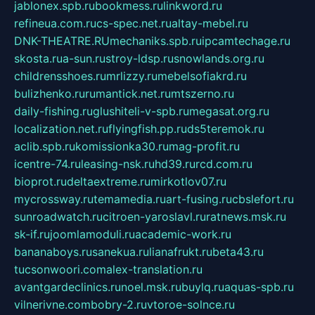
jablonex.spb.ru
bookmess.ru
linkword.ru
refineua.com.ru
cs-spec.net.ru
altay-mebel.ru
DNK-THEATRE.RU
mechaniks.spb.ru
ipcamtechage.ru
skosta.ru
a-sun.ru
stroy-ldsp.ru
snowlands.org.ru
childrensshoes.ru
mrlizzy.ru
mebelsofiakrd.ru
bulizhenko.ru
rumantick.net.ru
mtszerno.ru
daily-fishing.ru
glushiteli-v-spb.ru
megasat.org.ru
localization.net.ru
flyingfish.pp.ru
ds5teremok.ru
aclib.spb.ru
komissionka30.ru
mag-profit.ru
icentre-74.ru
leasing-nsk.ru
hd39.ru
rcd.com.ru
bioprot.ru
deltaextreme.ru
mirkotlov07.ru
mycrossway.ru
temamedia.ru
art-fusing.ru
cbslefort.ru
sunroadwatch.ru
citroen-yaroslavl.ru
ratnews.msk.ru
sk-if.ru
joomlamoduli.ru
academic-work.ru
bananaboys.ru
sanekua.ru
lianafrukt.ru
beta43.ru
tucsonwoori.com
alex-translation.ru
avantgardeclinics.ru
noel.msk.ru
buylq.ru
aquas-spb.ru
vilnerivne.com
bobry-2.ru
vtoroe-solnce.ru