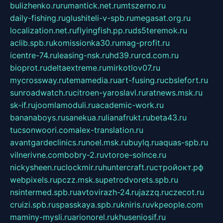
bulizhenko.ru
rumantick.net.ru
mtszerno.ru
daily-fishing.ru
glushiteli-v-spb.ru
megasat.org.ru
localization.net.ru
flyingfish.pp.ru
ds5teremok.ru
aclib.spb.ru
komissionka30.ru
mag-profit.ru
icentre-74.ru
leasing-nsk.ru
hd39.ru
rcd.com.ru
bioprot.ru
deltaextreme.ru
mirkotlov07.ru
mycrossway.ru
temamedia.ru
art-fusing.ru
cbslefort.ru
sunroadwatch.ru
citroen-yaroslavl.ru
ratnews.msk.ru
sk-if.ru
joomlamoduli.ru
academic-work.ru
bananaboys.ru
sanekua.ru
lianafrukt.ru
beta43.ru
tucsonwoori.com
alex-translation.ru
avantgardeclinics.ru
noel.msk.ru
buylq.ru
aquas-spb.ru
vilnerivne.com
bobry-2.ru
vtoroe-solnce.ru
nickysheen.ru
clockmir.ru
huntercraft.ru
стройокт.рф
webpixels.ru
pczz.msk.su
petrodvorets.spb.ru
nsintermed.spb.ru
avtovirazh-24.ru
jazzq.ru
czecot.ru
cruizi.spb.ru
spasskaya.spb.ru
kniris.ru
vkpeople.com
maminy-mysli.ru
arionorel.ru
khuseniosif.ru