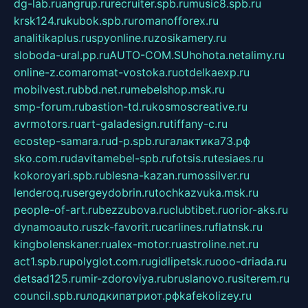
dg-lab.ru
angrup.ru
recruiter.spb.ru
music8.spb.ru
krsk124.ru
kubok.spb.ru
romanofforex.ru
analitikaplus.ru
spyonline.ru
zosikamery.ru
sloboda-ural.pp.ru
AUTO-COM.SU
hohota.net
alimy.ru
online-z.com
aromat-vostoka.ru
otdelkaexp.ru
mobilvest.ru
bbd.net.ru
mebelshop.msk.ru
smp-forum.ru
bastion-td.ru
kosmoscreative.ru
avrmotors.ru
art-galadesign.ru
tiffany-c.ru
ecostep-samara.ru
d-p.spb.ru
галактика73.рф
sko.com.ru
davitamebel-spb.ru
fotsis.ru
tesiaes.ru
kokoroyari.spb.ru
blesna-kazan.ru
mossilver.ru
lenderoq.ru
sergeydobrin.ru
tochkazvuka.msk.ru
people-of-art.ru
bezzubova.ru
clubtibet.ru
orior-aks.ru
dynamoauto.ru
szk-favorit.ru
carlines.ru
flatnsk.ru
kingbolenskaner.ru
alex-motor.ru
astroline.net.ru
act1.spb.ru
polyglot.com.ru
gidlipetsk.ru
ooo-driada.ru
detsad125.ru
mir-zdoroviya.ru
bruslanovo.ru
siterem.ru
council.spb.ru
лодкипатриот.рф
kafekolizey.ru