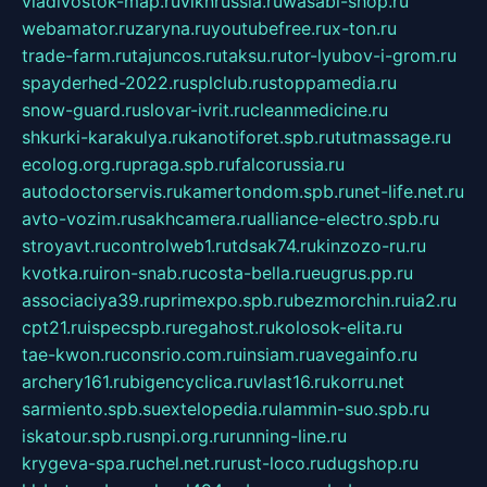
vladivostok-map.ru
vlknrussia.ru
wasabi-shop.ru
webamator.ru
zaryna.ru
youtubefree.ru
x-ton.ru
trade-farm.ru
tajuncos.ru
taksu.ru
tor-lyubov-i-grom.ru
spayderhed-2022.ru
splclub.ru
stoppamedia.ru
snow-guard.ru
slovar-ivrit.ru
cleanmedicine.ru
shkurki-karakulya.ru
kanotiforet.spb.ru
tutmassage.ru
ecolog.org.ru
praga.spb.ru
falcorussia.ru
autodoctorservis.ru
kamertondom.spb.ru
net-life.net.ru
avto-vozim.ru
sakhcamera.ru
alliance-electro.spb.ru
stroyavt.ru
controlweb1.ru
tdsak74.ru
kinzozo-ru.ru
kvotka.ru
iron-snab.ru
costa-bella.ru
eugrus.pp.ru
associaciya39.ru
primexpo.spb.ru
bezmorchin.ru
ia2.ru
cpt21.ru
ispecspb.ru
regahost.ru
kolosok-elita.ru
tae-kwon.ru
consrio.com.ru
insiam.ru
avegainfo.ru
archery161.ru
bigencyclica.ru
vlast16.ru
korru.net
sarmiento.spb.su
extelopedia.ru
lammin-suo.spb.ru
iskatour.spb.ru
snpi.org.ru
running-line.ru
krygeva-spa.ru
chel.net.ru
rust-loco.ru
dugshop.ru