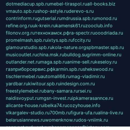
dotmediacup.spb.ru
mebel-tiraspol.ru
all-books.biz
vmauto.spb.ru
shop-astyle.ru
derevo-s.ru
contrinform.ru
gutserial.ru
mdrussia.spb.ru
monod.ru
refine.org.ru
uk-krein.ru
kamensk61.ru
zooclub.info
filonov.org.ru
технокамск.рф
ra-spectr.ru
ooodriada.ru
promelmash.spb.ru
ixtys.spb.ru
fccity.ru
glamourstudio.spb.ru
kola-nature.org
spbmaster.spb.ru
musicoutlet.ru
china.msk.ru
bulldog.su
grimm-online.ru
outlander.net.ru
maga.spb.ru
anime-sell.ru
keseloy.ru
газприборсервис.рф
karmin.spb.ru
shekswood.ru
tischlermebel.ru
automall66.ru
mag-vladimir.ru
yardbar.ru
kiwitour.spb.ru
indesign.com.ru
freestylemebel.ru
bany-samara.ru
rsei.ru
naidisvoyput.ru
mgsn-invest.ru
ipkamerasannce.ru
alicante-house.ru
ibelka74.ru
cozyhouse.info
vlkargalev-studio.ru
700mb.ru
figura-ufa.ru
alina-live.ru
belarusiannews.ru
womenknow.ru
dos-vniimk.ru
sega.net.ru
dv.net.ru
phenomenonsofhistory.com