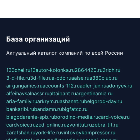
База организаций
Актуальный каталог компаний по всей России
133chel.ru
13autor-kolonka.ru
2864420.ru
2rich.ru
3-d-file.ru
3d-file.ru
a-cdc.ru
aalse.ru
a380club.ru
airgungames.ru
accounts-112.ru
adler-jun.ru
adonyev.ru
alfeihavsalnassr.ru
altaipant.ru
argentinamia.ru
aria-family.ru
arkrym.ru
ashanet.ru
belgorod-day.ru
bankaribi.ru
bandamn.ru
bigfatcc.ru
blagodarenie-spb.ru
borodino-media.ru
card-voice.ru
cardvoice.ru
zed-online.ru
zvonitut.ru
zebra-tlt.ru
zarafshan.ru
york-life.ru
vintovoykompressor.ru