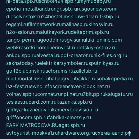
hl-beta.spb.ru
school494.spb.ru
mymubaby.ru
epoha-metalband.ru
ngr.spb.ru
rusgosnews.com
dieselvostok.ru
24hostel.msk.ru
w-dev.ru
f-ship.ru
regsmi.ru
filmnetwork.ru
malinasp.ru
kinosvin.ru
h2o-salon.ru
malutkayork.ru
deltaprim.spb.ru
tango-perm.ru
gooddir.ru
sgv.su
multiki-online.com
webkrasotki.com
cherinvest.ru
detskiy-ostrov.ru
ankou.spb.ru
alvesta1.ru
pdf-creator.ru
nix-files.org.ru
sakhatoday.ru
elektrikersymboler.ru
sputnikyes.ru
golf2club.msk.ru
aeforums.ru
zallclub.ru
multimodal.msk.ru
habaigry.ru
haikko.ru
sobakopedia.ru
isz-fest.ru
ewnc.info
screensaver-clock.net.ru
volnav.spb.ru
comnat.ru
npf.net.ru
7bit.pp.ru
kalugatur.ru
tesiaes.ru
card.com.ru
kazanka.spb.ru
gildiya-kuznecov.ru
kameryboavision.ru
griffoncom.spb.ru
fabrika-emotsiy.ru
PARK-MATROSOVA.RU
agat.spb.ru
avtoyurist-moskva1.ru
hardware.org.ru
схема-авто.рф