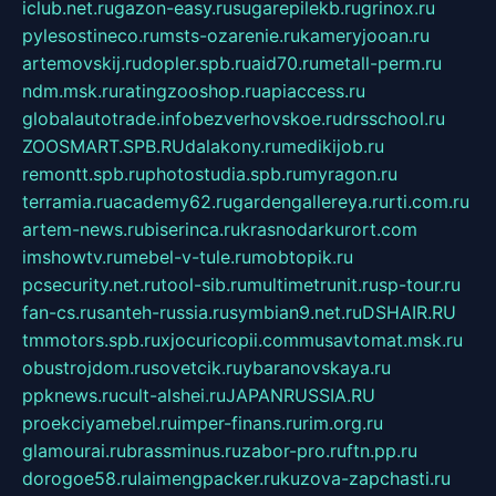
iclub.net.ru
gazon-easy.ru
sugarepilekb.ru
grinox.ru
pylesostineco.ru
msts-ozarenie.ru
kameryjooan.ru
artemovskij.ru
dopler.spb.ru
aid70.ru
metall-perm.ru
ndm.msk.ru
ratingzooshop.ru
apiaccess.ru
globalautotrade.info
bezverhovskoe.ru
drsschool.ru
ZOOSMART.SPB.RU
dalakony.ru
medikijob.ru
remontt.spb.ru
photostudia.spb.ru
myragon.ru
terramia.ru
academy62.ru
gardengallereya.ru
rti.com.ru
artem-news.ru
biserinca.ru
krasnodarkurort.com
imshowtv.ru
mebel-v-tule.ru
mobtopik.ru
pcsecurity.net.ru
tool-sib.ru
multimetrunit.ru
sp-tour.ru
fan-cs.ru
santeh-russia.ru
symbian9.net.ru
DSHAIR.RU
tmmotors.spb.ru
xjocuricopii.com
musavtomat.msk.ru
obustrojdom.ru
sovetcik.ru
ybaranovskaya.ru
ppknews.ru
cult-alshei.ru
JAPANRUSSIA.RU
proekciyamebel.ru
imper-finans.ru
rim.org.ru
glamourai.ru
brassminus.ru
zabor-pro.ru
ftn.pp.ru
dorogoe58.ru
laimengpacker.ru
kuzova-zapchasti.ru