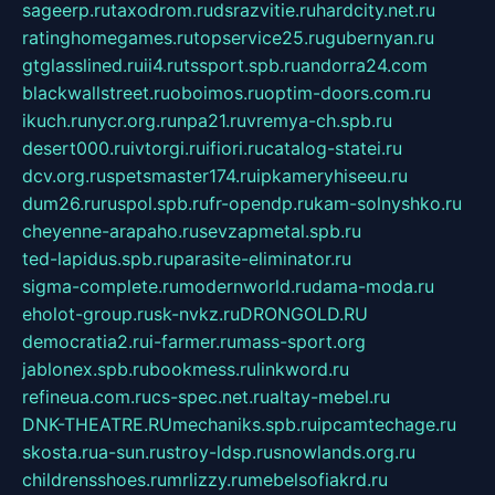
sageerp.ru
taxodrom.ru
dsrazvitie.ru
hardcity.net.ru
ratinghomegames.ru
topservice25.ru
gubernyan.ru
gtglasslined.ru
ii4.ru
tssport.spb.ru
andorra24.com
blackwallstreet.ru
oboimos.ru
optim-doors.com.ru
ikuch.ru
nycr.org.ru
npa21.ru
vremya-ch.spb.ru
desert000.ru
ivtorgi.ru
ifiori.ru
catalog-statei.ru
dcv.org.ru
spetsmaster174.ru
ipkameryhiseeu.ru
dum26.ru
ruspol.spb.ru
fr-opendp.ru
kam-solnyshko.ru
cheyenne-arapaho.ru
sevzapmetal.spb.ru
ted-lapidus.spb.ru
parasite-eliminator.ru
sigma-complete.ru
modernworld.ru
dama-moda.ru
eholot-group.ru
sk-nvkz.ru
DRONGOLD.RU
democratia2.ru
i-farmer.ru
mass-sport.org
jablonex.spb.ru
bookmess.ru
linkword.ru
refineua.com.ru
cs-spec.net.ru
altay-mebel.ru
DNK-THEATRE.RU
mechaniks.spb.ru
ipcamtechage.ru
skosta.ru
a-sun.ru
stroy-ldsp.ru
snowlands.org.ru
childrensshoes.ru
mrlizzy.ru
mebelsofiakrd.ru