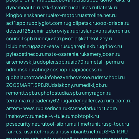
dynamoauto.ru
szk-favorit.ru
carlines.ru
flatnsk.ru
kingbolenskaner.ru
alex-motor.ru
astroline.net.ru
act1.spb.ru
polyglot.com.ru
gidlipetsk.ru
ooo-driada.ru
detsad125.ru
mir-zdoroviya.ru
bruslanovo.ru
siterem.ru
council.spb.ru
лодкипатриот.рф
kafekolizey.ru
iclub.net.ru
gazon-easy.ru
sugarepilekb.ru
grinox.ru
pylesostineco.ru
msts-ozarenie.ru
kameryjooan.ru
artemovskij.ru
dopler.spb.ru
aid70.ru
metall-perm.ru
ndm.msk.ru
ratingzooshop.ru
apiaccess.ru
globalautotrade.info
bezverhovskoe.ru
drsschool.ru
ZOOSMART.SPB.RU
dalakony.ru
medikijob.ru
remontt.spb.ru
photostudia.spb.ru
myragon.ru
terramia.ru
academy62.ru
gardengallereya.ru
rti.com.ru
artem-news.ru
biserinca.ru
krasnodarkurort.com
imshowtv.ru
mebel-v-tule.ru
mobtopik.ru
pcsecurity.net.ru
tool-sib.ru
multimetrunit.ru
sp-tour.ru
fan-cs.ru
santeh-russia.ru
symbian9.net.ru
DSHAIR.RU