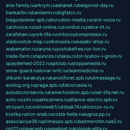
aria-family.ru
arkrym.ru
ashanet.ru
belgorod-day.ru
bankaribi.ru
bandamn.ru
bigfatcc.ru
blagodarenie-spb.ru
borodino-media.ru
card-voice.ru
cardvoice.ru
zed-online.ru
zvonitut.ru
zebra-tlt.ru
zarafshan.ru
york-life.ru
vintovoykompressor.ru
vladivostok-map.ru
vlknrussia.ru
wasabi-shop.ru
webamator.ru
zaryna.ru
youtubefree.ru
x-ton.ru
trade-farm.ru
tajuncos.ru
taksu.ru
tor-lyubov-i-grom.ru
spayderhed-2022.ru
splclub.ru
stoppamedia.ru
snow-guard.ru
slovar-ivrit.ru
cleanmedicine.ru
shkurki-karakulya.ru
kanotiforet.spb.ru
tutmassage.ru
ecolog.org.ru
praga.spb.ru
falcorussia.ru
autodoctorservis.ru
kamertondom.spb.ru
net-life.net.ru
avto-vozim.ru
sakhcamera.ru
alliance-electro.spb.ru
stroyavt.ru
controlweb1.ru
tdsak74.ru
kinzozo-ru.ru
kvotka.ru
iron-snab.ru
costa-bella.ru
eugrus.pp.ru
associaciya39.ru
primexpo.spb.ru
bezmorchin.ru
ia2.ru
cpt21.ru
ispecspb.ru
regahost.ru
kolosok-elita.ru