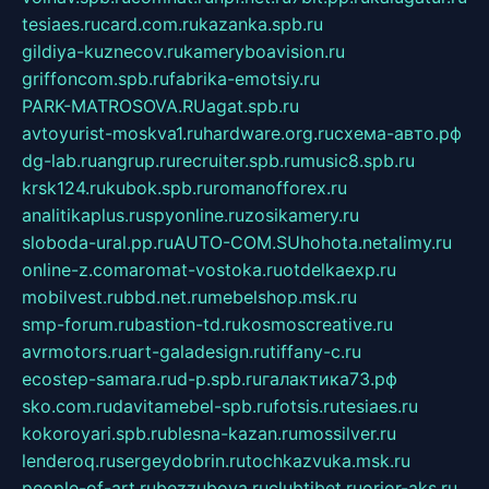
tesiaes.ru
card.com.ru
kazanka.spb.ru
gildiya-kuznecov.ru
kameryboavision.ru
griffoncom.spb.ru
fabrika-emotsiy.ru
PARK-MATROSOVA.RU
agat.spb.ru
avtoyurist-moskva1.ru
hardware.org.ru
схема-авто.рф
dg-lab.ru
angrup.ru
recruiter.spb.ru
music8.spb.ru
krsk124.ru
kubok.spb.ru
romanofforex.ru
analitikaplus.ru
spyonline.ru
zosikamery.ru
sloboda-ural.pp.ru
AUTO-COM.SU
hohota.net
alimy.ru
online-z.com
aromat-vostoka.ru
otdelkaexp.ru
mobilvest.ru
bbd.net.ru
mebelshop.msk.ru
smp-forum.ru
bastion-td.ru
kosmoscreative.ru
avrmotors.ru
art-galadesign.ru
tiffany-c.ru
ecostep-samara.ru
d-p.spb.ru
галактика73.рф
sko.com.ru
davitamebel-spb.ru
fotsis.ru
tesiaes.ru
kokoroyari.spb.ru
blesna-kazan.ru
mossilver.ru
lenderoq.ru
sergeydobrin.ru
tochkazvuka.msk.ru
people-of-art.ru
bezzubova.ru
clubtibet.ru
orior-aks.ru