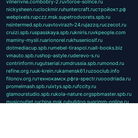
vilnerivne.com
bobry-2.ru
vtoroe-solnce.ru
nickysheen.ru
clockmir.ru
huntercraft.ru
стройокт.рф
webpixels.ru
pczz.msk.su
petrodvorets.spb.ru
nsintermed.spb.ru
avtovirazh-24.ru
jazzq.ru
czecot.ru
cruizi.spb.ru
spasskaya.spb.ru
kniris.ru
vkpeople.com
maminy-mysli.ru
arionorel.ru
khuseniosif.ru
dotmediacup.spb.ru
mebel-tiraspol.ru
all-books.biz
vmauto.spb.ru
shop-astyle.ru
derevo-s.ru
contrinform.ru
gutserial.ru
mdrussia.spb.ru
monod.ru
refine.org.ru
uk-krein.ru
kamensk61.ru
zooclub.info
filonov.org.ru
технокамск.рф
ra-spectr.ru
ooodriada.ru
promelmash.spb.ru
ixtys.spb.ru
fccity.ru
glamourstudio.spb.ru
kola-nature.org
spbmaster.spb.ru
musicoutlet.ru
china.msk.ru
bulldog.su
grimm-online.ru
outlander.net.ru
maga.spb.ru
anime-sell.ru
keseloy.ru
газприборсервис.рф
karmin.spb.ru
shekswood.ru
tischlermebel.ru
automall66.ru
mag-vladimir.ru
yardbar.ru
kiwitour.spb.ru
indesign.com.ru