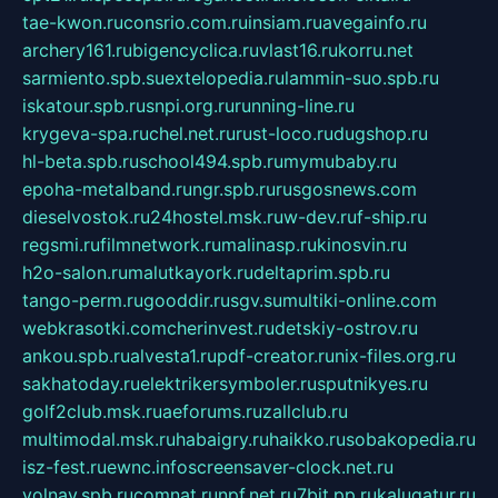
tae-kwon.ru
consrio.com.ru
insiam.ru
avegainfo.ru
archery161.ru
bigencyclica.ru
vlast16.ru
korru.net
sarmiento.spb.su
extelopedia.ru
lammin-suo.spb.ru
iskatour.spb.ru
snpi.org.ru
running-line.ru
krygeva-spa.ru
chel.net.ru
rust-loco.ru
dugshop.ru
hl-beta.spb.ru
school494.spb.ru
mymubaby.ru
epoha-metalband.ru
ngr.spb.ru
rusgosnews.com
dieselvostok.ru
24hostel.msk.ru
w-dev.ru
f-ship.ru
regsmi.ru
filmnetwork.ru
malinasp.ru
kinosvin.ru
h2o-salon.ru
malutkayork.ru
deltaprim.spb.ru
tango-perm.ru
gooddir.ru
sgv.su
multiki-online.com
webkrasotki.com
cherinvest.ru
detskiy-ostrov.ru
ankou.spb.ru
alvesta1.ru
pdf-creator.ru
nix-files.org.ru
sakhatoday.ru
elektrikersymboler.ru
sputnikyes.ru
golf2club.msk.ru
aeforums.ru
zallclub.ru
multimodal.msk.ru
habaigry.ru
haikko.ru
sobakopedia.ru
isz-fest.ru
ewnc.info
screensaver-clock.net.ru
volnav.spb.ru
comnat.ru
npf.net.ru
7bit.pp.ru
kalugatur.ru