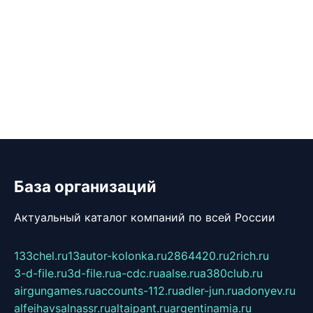
База организаций
Актуальный каталог компаний по всей России
133chel.ru
13autor-kolonka.ru
2864420.ru
2rich.ru
3-d-file.ru
3d-file.ru
a-cdc.ru
aalse.ru
a380club.ru
airgungames.ru
accounts-112.ru
adler-jun.ru
adonyev.ru
alfeihavsalnassr.ru
altaipant.ru
argentinamia.ru