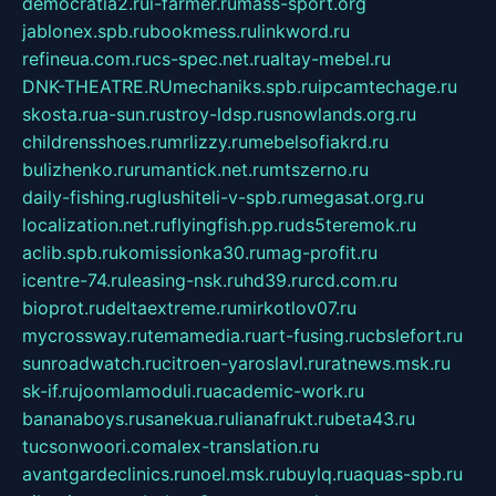
democratia2.ru
i-farmer.ru
mass-sport.org
jablonex.spb.ru
bookmess.ru
linkword.ru
refineua.com.ru
cs-spec.net.ru
altay-mebel.ru
DNK-THEATRE.RU
mechaniks.spb.ru
ipcamtechage.ru
skosta.ru
a-sun.ru
stroy-ldsp.ru
snowlands.org.ru
childrensshoes.ru
mrlizzy.ru
mebelsofiakrd.ru
bulizhenko.ru
rumantick.net.ru
mtszerno.ru
daily-fishing.ru
glushiteli-v-spb.ru
megasat.org.ru
localization.net.ru
flyingfish.pp.ru
ds5teremok.ru
aclib.spb.ru
komissionka30.ru
mag-profit.ru
icentre-74.ru
leasing-nsk.ru
hd39.ru
rcd.com.ru
bioprot.ru
deltaextreme.ru
mirkotlov07.ru
mycrossway.ru
temamedia.ru
art-fusing.ru
cbslefort.ru
sunroadwatch.ru
citroen-yaroslavl.ru
ratnews.msk.ru
sk-if.ru
joomlamoduli.ru
academic-work.ru
bananaboys.ru
sanekua.ru
lianafrukt.ru
beta43.ru
tucsonwoori.com
alex-translation.ru
avantgardeclinics.ru
noel.msk.ru
buylq.ru
aquas-spb.ru