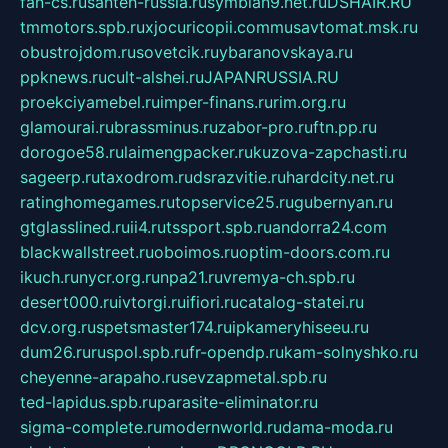
fan-cs.ru
santeh-russia.ru
symbian9.net.ru
DSHAIR.RU
tmmotors.spb.ru
xjocuricopii.com
musavtomat.msk.ru
obustrojdom.ru
sovetcik.ru
ybaranovskaya.ru
ppknews.ru
cult-alshei.ru
JAPANRUSSIA.RU
proekciyamebel.ru
imper-finans.ru
rim.org.ru
glamourai.ru
brassminus.ru
zabor-pro.ru
ftn.pp.ru
dorogoe58.ru
laimengpacker.ru
kuzova-zapchasti.ru
sageerp.ru
taxodrom.ru
dsrazvitie.ru
hardcity.net.ru
ratinghomegames.ru
topservice25.ru
gubernyan.ru
gtglasslined.ru
ii4.ru
tssport.spb.ru
andorra24.com
blackwallstreet.ru
oboimos.ru
optim-doors.com.ru
ikuch.ru
nycr.org.ru
npa21.ru
vremya-ch.spb.ru
desert000.ru
ivtorgi.ru
ifiori.ru
catalog-statei.ru
dcv.org.ru
spetsmaster174.ru
ipkameryhiseeu.ru
dum26.ru
ruspol.spb.ru
fr-opendp.ru
kam-solnyshko.ru
cheyenne-arapaho.ru
sevzapmetal.spb.ru
ted-lapidus.spb.ru
parasite-eliminator.ru
sigma-complete.ru
modernworld.ru
dama-moda.ru