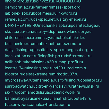
eholot-group.ru
sk-nvkz.ru
DRONGOLD.RU
democratia2.ru
i-farmer.ru
mass-sport.org
jablonex.spb.ru
bookmess.ru
linkword.ru
refineua.com.ru
cs-spec.net.ru
altay-mebel.ru
DNK-THEATRE.RU
mechaniks.spb.ru
ipcamtechage.ru
skosta.ru
a-sun.ru
stroy-ldsp.ru
snowlands.org.ru
childrensshoes.ru
mrlizzy.ru
mebelsofiakrd.ru
bulizhenko.ru
rumantick.net.ru
mtszerno.ru
daily-fishing.ru
glushiteli-v-spb.ru
megasat.org.ru
localization.net.ru
flyingfish.pp.ru
ds5teremok.ru
aclib.spb.ru
komissionka30.ru
mag-profit.ru
icentre-74.ru
leasing-nsk.ru
hd39.ru
rcd.com.ru
bioprot.ru
deltaextreme.ru
mirkotlov07.ru
mycrossway.ru
temamedia.ru
art-fusing.ru
cbslefort.ru
sunroadwatch.ru
citroen-yaroslavl.ru
ratnews.msk.ru
sk-if.ru
joomlamoduli.ru
academic-work.ru
bananaboys.ru
sanekua.ru
lianafrukt.ru
beta43.ru
tucsonwoori.com
alex-translation.ru