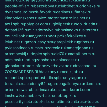
people-of-art.ru
bezzubova.ru
clubtibet.ru
orior-aks.ru
dynamoauto.ru
szk-favorit.ru
carlines.ru
flatnsk.ru
kingbolenskaner.ru
alex-motor.ru
astroline.net.ru
act1.spb.ru
polyglot.com.ru
gidlipetsk.ru
ooo-driada.ru
detsad125.ru
mir-zdoroviya.ru
bruslanovo.ru
siterem.ru
council.spb.ru
лодкипатриот.рф
kafekolizey.ru
iclub.net.ru
gazon-easy.ru
sugarepilekb.ru
grinox.ru
pylesostineco.ru
msts-ozarenie.ru
kameryjooan.ru
artemovskij.ru
dopler.spb.ru
aid70.ru
metall-perm.ru
ndm.msk.ru
ratingzooshop.ru
apiaccess.ru
globalautotrade.info
bezverhovskoe.ru
drsschool.ru
ZOOSMART.SPB.RU
dalakony.ru
medikijob.ru
remontt.spb.ru
photostudia.spb.ru
myragon.ru
terramia.ru
academy62.ru
gardengallereya.ru
rti.com.ru
artem-news.ru
biserinca.ru
krasnodarkurort.com
imshowtv.ru
mebel-v-tule.ru
mobtopik.ru
pcsecurity.net.ru
tool-sib.ru
multimetrunit.ru
sp-tour.ru