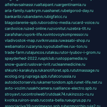
alfeihavsalnassr.ru
altaipant.ru
argentinamia.ru
aria-family.ru
arkrym.ru
ashanet.ru
belgorod-day.ru
bankaribi.ru
bandamn.ru
bigfatcc.ru
blagodarenie-spb.ru
borodino-media.ru
card-voice.ru
cardvoice.ru
zed-online.ru
zvonitut.ru
zebra-tlt.ru
zarafshan.ru
york-life.ru
vintovoykompressor.ru
vladivostok-map.ru
vlknrussia.ru
wasabi-shop.ru
webamator.ru
zaryna.ru
youtubefree.ru
x-ton.ru
trade-farm.ru
tajuncos.ru
taksu.ru
tor-lyubov-i-grom.ru
spayderhed-2022.ru
splclub.ru
stoppamedia.ru
snow-guard.ru
slovar-ivrit.ru
cleanmedicine.ru
shkurki-karakulya.ru
kanotiforet.spb.ru
tutmassage.ru
ecolog.org.ru
praga.spb.ru
falcorussia.ru
autodoctorservis.ru
kamertondom.spb.ru
net-life.net.ru
avto-vozim.ru
sakhcamera.ru
alliance-electro.spb.ru
stroyavt.ru
controlweb1.ru
tdsak74.ru
kinzozo-ru.ru
kvotka.ru
iron-snab.ru
costa-bella.ru
eugrus.pp.ru
associaciya39.ru
primexpo.spb.ru
bezmorchin.ru
ia2.ru