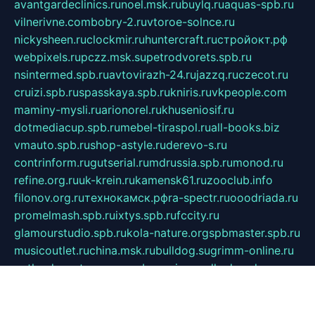
avantgardeclinics.ru
noel.msk.ru
buylq.ru
aquas-spb.ru
vilnerivne.com
bobry-2.ru
vtoroe-solnce.ru
nickysheen.ru
clockmir.ru
huntercraft.ru
стройокт.рф
webpixels.ru
pczz.msk.su
petrodvorets.spb.ru
nsintermed.spb.ru
avtovirazh-24.ru
jazzq.ru
czecot.ru
cruizi.spb.ru
spasskaya.spb.ru
kniris.ru
vkpeople.com
maminy-mysli.ru
arionorel.ru
khuseniosif.ru
dotmediacup.spb.ru
mebel-tiraspol.ru
all-books.biz
vmauto.spb.ru
shop-astyle.ru
derevo-s.ru
contrinform.ru
gutserial.ru
mdrussia.spb.ru
monod.ru
refine.org.ru
uk-krein.ru
kamensk61.ru
zooclub.info
filonov.org.ru
технокамск.рф
ra-spectr.ru
ooodriada.ru
promelmash.spb.ru
ixtys.spb.ru
fccity.ru
glamourstudio.spb.ru
kola-nature.org
spbmaster.spb.ru
musicoutlet.ru
china.msk.ru
bulldog.su
grimm-online.ru
outlander.net.ru
maga.spb.ru
anime-sell.ru
keseloy.ru
газприборсервис.рф
karmin.spb.ru
shekswood.ru
tischlermebel.ru
automall66.ru
mag-vladimir.ru