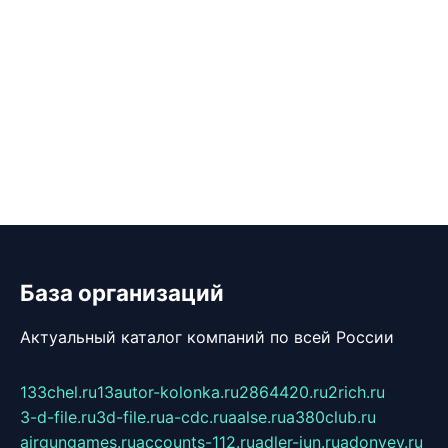
База организаций
Актуальный каталог компаний по всей России
133chel.ru
13autor-kolonka.ru
2864420.ru
2rich.ru
3-d-file.ru
3d-file.ru
a-cdc.ru
aalse.ru
a380club.ru
airgungames.ru
accounts-112.ru
adler-jun.ru
adonyev.ru