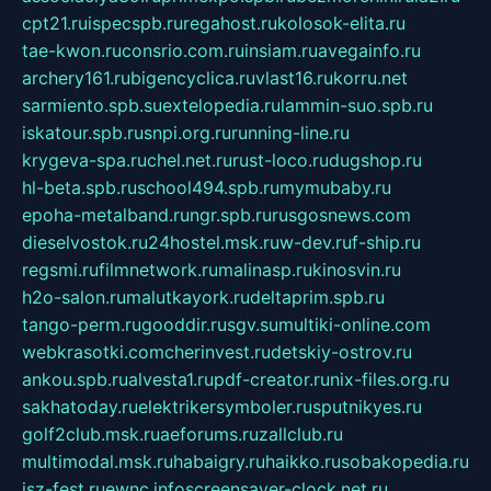
cpt21.ru
ispecspb.ru
regahost.ru
kolosok-elita.ru
tae-kwon.ru
consrio.com.ru
insiam.ru
avegainfo.ru
archery161.ru
bigencyclica.ru
vlast16.ru
korru.net
sarmiento.spb.su
extelopedia.ru
lammin-suo.spb.ru
iskatour.spb.ru
snpi.org.ru
running-line.ru
krygeva-spa.ru
chel.net.ru
rust-loco.ru
dugshop.ru
hl-beta.spb.ru
school494.spb.ru
mymubaby.ru
epoha-metalband.ru
ngr.spb.ru
rusgosnews.com
dieselvostok.ru
24hostel.msk.ru
w-dev.ru
f-ship.ru
regsmi.ru
filmnetwork.ru
malinasp.ru
kinosvin.ru
h2o-salon.ru
malutkayork.ru
deltaprim.spb.ru
tango-perm.ru
gooddir.ru
sgv.su
multiki-online.com
webkrasotki.com
cherinvest.ru
detskiy-ostrov.ru
ankou.spb.ru
alvesta1.ru
pdf-creator.ru
nix-files.org.ru
sakhatoday.ru
elektrikersymboler.ru
sputnikyes.ru
golf2club.msk.ru
aeforums.ru
zallclub.ru
multimodal.msk.ru
habaigry.ru
haikko.ru
sobakopedia.ru
isz-fest.ru
ewnc.info
screensaver-clock.net.ru