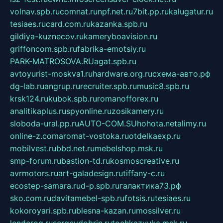
volnav.spb.ru
comnat.ru
npf.net.ru
7bit.pp.ru
kalugatur.ru
tesiaes.ru
card.com.ru
kazanka.spb.ru
gildiya-kuznecov.ru
kameryboavision.ru
griffoncom.spb.ru
fabrika-emotsiy.ru
PARK-MATROSOVA.RU
agat.spb.ru
avtoyurist-moskva1.ru
hardware.org.ru
схема-авто.рф
dg-lab.ru
angrup.ru
recruiter.spb.ru
music8.spb.ru
krsk124.ru
kubok.spb.ru
romanofforex.ru
analitikaplus.ru
spyonline.ru
zosikamery.ru
sloboda-ural.pp.ru
AUTO-COM.SU
hohota.net
alimy.ru
online-z.com
aromat-vostoka.ru
otdelkaexp.ru
mobilvest.ru
bbd.net.ru
mebelshop.msk.ru
smp-forum.ru
bastion-td.ru
kosmoscreative.ru
avrmotors.ru
art-galadesign.ru
tiffany-c.ru
ecostep-samara.ru
d-p.spb.ru
галактика73.рф
sko.com.ru
davitamebel-spb.ru
fotsis.ru
tesiaes.ru
kokoroyari.spb.ru
blesna-kazan.ru
mossilver.ru
lenderoq.ru
sergeydobrin.ru
tochkazvuka.msk.ru