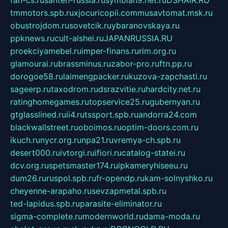
fan-cs.ru
santeh-russia.ru
symbian9.net.ru
DSHAIR.RU
tmmotors.spb.ru
xjocuricopii.com
musavtomat.msk.ru
obustrojdom.ru
sovetcik.ru
ybaranovskaya.ru
ppknews.ru
cult-alshei.ru
JAPANRUSSIA.RU
proekciyamebel.ru
imper-finans.ru
rim.org.ru
glamourai.ru
brassminus.ru
zabor-pro.ru
ftn.pp.ru
dorogoe58.ru
laimengpacker.ru
kuzova-zapchasti.ru
sageerp.ru
taxodrom.ru
dsrazvitie.ru
hardcity.net.ru
ratinghomegames.ru
topservice25.ru
gubernyan.ru
gtglasslined.ru
ii4.ru
tssport.spb.ru
andorra24.com
blackwallstreet.ru
oboimos.ru
optim-doors.com.ru
ikuch.ru
nycr.org.ru
npa21.ru
vremya-ch.spb.ru
desert000.ru
ivtorgi.ru
ifiori.ru
catalog-statei.ru
dcv.org.ru
spetsmaster174.ru
ipkameryhiseeu.ru
dum26.ru
ruspol.spb.ru
fr-opendp.ru
kam-solnyshko.ru
cheyenne-arapaho.ru
sevzapmetal.spb.ru
ted-lapidus.spb.ru
parasite-eliminator.ru
sigma-complete.ru
modernworld.ru
dama-moda.ru