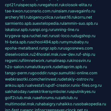
cpt21.ru
ispecspb.ru
regahost.ru
kolosok-elita.ru
tae-kwon.ru
consrio.com.ru
insiam.ru
avegainfo.ru
archery161.ru
bigencyclica.ru
vlast16.ru
korru.net
sarmiento.spb.su
extelopedia.ru
lammin-suo.spb.ru
iskatour.spb.ru
snpi.org.ru
running-line.ru
krygeva-spa.ru
chel.net.ru
rust-loco.ru
dugshop.ru
hl-beta.spb.ru
school494.spb.ru
mymubaby.ru
epoha-metalband.ru
ngr.spb.ru
rusgosnews.com
dieselvostok.ru
24hostel.msk.ru
w-dev.ru
f-ship.ru
regsmi.ru
filmnetwork.ru
malinasp.ru
kinosvin.ru
h2o-salon.ru
malutkayork.ru
deltaprim.spb.ru
tango-perm.ru
gooddir.ru
sgv.su
multiki-online.com
webkrasotki.com
cherinvest.ru
detskiy-ostrov.ru
ankou.spb.ru
alvesta1.ru
pdf-creator.ru
nix-files.org.ru
sakhatoday.ru
elektrikersymboler.ru
sputnikyes.ru
golf2club.msk.ru
aeforums.ru
zallclub.ru
multimodal.msk.ru
habaigry.ru
haikko.ru
sobakopedia.ru
isz-fest.ru
ewnc.info
screensaver-clock.net.ru