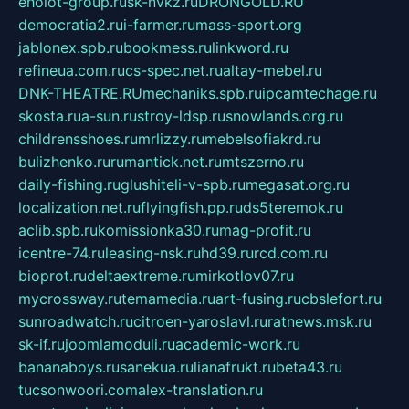
eholot-group.ru
sk-nvkz.ru
DRONGOLD.RU
democratia2.ru
i-farmer.ru
mass-sport.org
jablonex.spb.ru
bookmess.ru
linkword.ru
refineua.com.ru
cs-spec.net.ru
altay-mebel.ru
DNK-THEATRE.RU
mechaniks.spb.ru
ipcamtechage.ru
skosta.ru
a-sun.ru
stroy-ldsp.ru
snowlands.org.ru
childrensshoes.ru
mrlizzy.ru
mebelsofiakrd.ru
bulizhenko.ru
rumantick.net.ru
mtszerno.ru
daily-fishing.ru
glushiteli-v-spb.ru
megasat.org.ru
localization.net.ru
flyingfish.pp.ru
ds5teremok.ru
aclib.spb.ru
komissionka30.ru
mag-profit.ru
icentre-74.ru
leasing-nsk.ru
hd39.ru
rcd.com.ru
bioprot.ru
deltaextreme.ru
mirkotlov07.ru
mycrossway.ru
temamedia.ru
art-fusing.ru
cbslefort.ru
sunroadwatch.ru
citroen-yaroslavl.ru
ratnews.msk.ru
sk-if.ru
joomlamoduli.ru
academic-work.ru
bananaboys.ru
sanekua.ru
lianafrukt.ru
beta43.ru
tucsonwoori.com
alex-translation.ru