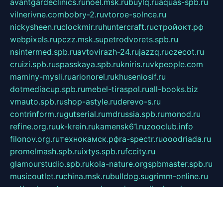
avantgardeclinics.ru
noel.msk.ru
buylq.ru
aquas-spb.ru
vilnerivne.com
bobry-2.ru
vtoroe-solnce.ru
nickysheen.ru
clockmir.ru
huntercraft.ru
стройокт.рф
webpixels.ru
pczz.msk.su
petrodvorets.spb.ru
nsintermed.spb.ru
avtovirazh-24.ru
jazzq.ru
czecot.ru
cruizi.spb.ru
spasskaya.spb.ru
kniris.ru
vkpeople.com
maminy-mysli.ru
arionorel.ru
khuseniosif.ru
dotmediacup.spb.ru
mebel-tiraspol.ru
all-books.biz
vmauto.spb.ru
shop-astyle.ru
derevo-s.ru
contrinform.ru
gutserial.ru
mdrussia.spb.ru
monod.ru
refine.org.ru
uk-krein.ru
kamensk61.ru
zooclub.info
filonov.org.ru
технокамск.рф
ra-spectr.ru
ooodriada.ru
promelmash.spb.ru
ixtys.spb.ru
fccity.ru
glamourstudio.spb.ru
kola-nature.org
spbmaster.spb.ru
musicoutlet.ru
china.msk.ru
bulldog.su
grimm-online.ru
outlander.net.ru
maga.spb.ru
anime-sell.ru
keseloy.ru
газприборсервис.рф
karmin.spb.ru
shekswood.ru
tischlermebel.ru
automall66.ru
mag-vladimir.ru