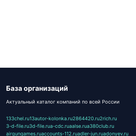
База организаций
Актуальный каталог компаний по всей России
133chel.ru
13autor-kolonka.ru
2864420.ru
2rich.ru
3-d-file.ru
3d-file.ru
a-cdc.ru
aalse.ru
a380club.ru
airgungames.ru
accounts-112.ru
adler-jun.ru
adonyev.ru