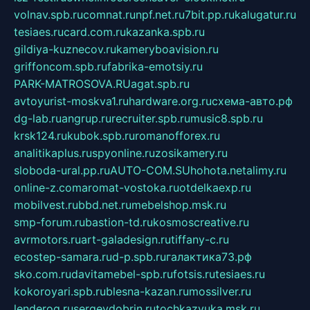
volnav.spb.ru
comnat.ru
npf.net.ru
7bit.pp.ru
kalugatur.ru
tesiaes.ru
card.com.ru
kazanka.spb.ru
gildiya-kuznecov.ru
kameryboavision.ru
griffoncom.spb.ru
fabrika-emotsiy.ru
PARK-MATROSOVA.RU
agat.spb.ru
avtoyurist-moskva1.ru
hardware.org.ru
схема-авто.рф
dg-lab.ru
angrup.ru
recruiter.spb.ru
music8.spb.ru
krsk124.ru
kubok.spb.ru
romanofforex.ru
analitikaplus.ru
spyonline.ru
zosikamery.ru
sloboda-ural.pp.ru
AUTO-COM.SU
hohota.net
alimy.ru
online-z.com
aromat-vostoka.ru
otdelkaexp.ru
mobilvest.ru
bbd.net.ru
mebelshop.msk.ru
smp-forum.ru
bastion-td.ru
kosmoscreative.ru
avrmotors.ru
art-galadesign.ru
tiffany-c.ru
ecostep-samara.ru
d-p.spb.ru
галактика73.рф
sko.com.ru
davitamebel-spb.ru
fotsis.ru
tesiaes.ru
kokoroyari.spb.ru
blesna-kazan.ru
mossilver.ru
lenderoq.ru
sergeydobrin.ru
tochkazvuka.msk.ru