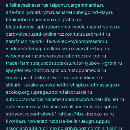
alfeihavsalnassr.ru
altaipant.ru
argentinamia.ru
aria-family.ru
arkrym.ru
ashanet.ru
belgorod-day.ru
bankaribi.ru
bandamn.ru
bigfatcc.ru
blagodarenie-spb.ru
borodino-media.ru
card-voice.ru
cardvoice.ru
zed-online.ru
zvonitut.ru
zebra-tlt.ru
zarafshan.ru
york-life.ru
vintovoykompressor.ru
vladivostok-map.ru
vlknrussia.ru
wasabi-shop.ru
webamator.ru
zaryna.ru
youtubefree.ru
x-ton.ru
trade-farm.ru
tajuncos.ru
taksu.ru
tor-lyubov-i-grom.ru
spayderhed-2022.ru
splclub.ru
stoppamedia.ru
snow-guard.ru
slovar-ivrit.ru
cleanmedicine.ru
shkurki-karakulya.ru
kanotiforet.spb.ru
tutmassage.ru
ecolog.org.ru
praga.spb.ru
falcorussia.ru
autodoctorservis.ru
kamertondom.spb.ru
net-life.net.ru
avto-vozim.ru
sakhcamera.ru
alliance-electro.spb.ru
stroyavt.ru
controlweb1.ru
tdsak74.ru
kinzozo-ru.ru
kvotka.ru
iron-snab.ru
costa-bella.ru
eugrus.pp.ru
associaciya39.ru
primexpo.spb.ru
bezmorchin.ru
ia2.ru