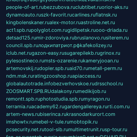
people-of-art.ru
bezzubova.ru
clubtibet.ru
orior-aks.ru
dynamoauto.ru
szk-favorit.ru
carlines.ru
flatnsk.ru
kingbolenskaner.ru
alex-motor.ru
astroline.net.ru
act1.spb.ru
polyglot.com.ru
gidlipetsk.ru
ooo-driada.ru
detsad125.ru
mir-zdoroviya.ru
bruslanovo.ru
siterem.ru
council.spb.ru
лодкипатриот.рф
kafekolizey.ru
iclub.net.ru
gazon-easy.ru
sugarepilekb.ru
grinox.ru
pylesostineco.ru
msts-ozarenie.ru
kameryjooan.ru
artemovskij.ru
dopler.spb.ru
aid70.ru
metall-perm.ru
ndm.msk.ru
ratingzooshop.ru
apiaccess.ru
globalautotrade.info
bezverhovskoe.ru
drsschool.ru
ZOOSMART.SPB.RU
dalakony.ru
medikijob.ru
remontt.spb.ru
photostudia.spb.ru
myragon.ru
terramia.ru
academy62.ru
gardengallereya.ru
rti.com.ru
artem-news.ru
biserinca.ru
krasnodarkurort.com
imshowtv.ru
mebel-v-tule.ru
mobtopik.ru
pcsecurity.net.ru
tool-sib.ru
multimetrunit.ru
sp-tour.ru