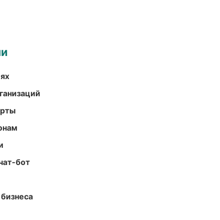
ми
иях
ганизаций
арты
онам
и
чат-бот
 бизнеса