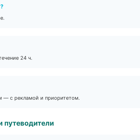
е?
е.
течение 24 ч.
м — с рекламой и приоритетом.
и путеводители