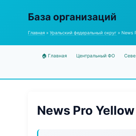
База организаций
Главная
»
Уральский федеральный округ
» News P
🏠 Главная
Центральный ФО
Севе
News Pro Yellow