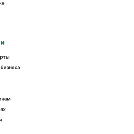
ке
ми
арты
 бизнеса
онам
иях
и