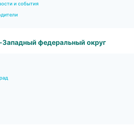
вости и события
водители
о-Западный федеральный округ
град