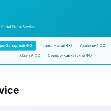
 Portal Portal Service
ро-Западный ФО
Приволжский ФО
Уральский ФО
Южный ФО
Северо-Кавказский ФО
rvice