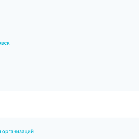
овск
ы организаций