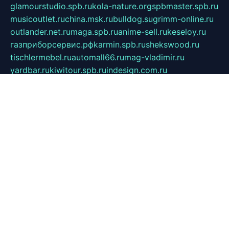
glamourstudio.spb.ru
kola-nature.org
spbmaster.spb.ru
musicoutlet.ru
china.msk.ru
bulldog.su
grimm-online.ru
outlander.net.ru
maga.spb.ru
anime-sell.ru
keseloy.ru
газприборсервис.рф
karmin.spb.ru
shekswood.ru
tischlermebel.ru
automall66.ru
mag-vladimir.ru
yardbar.ru
kiwitour.spb.ru
indesign.com.ru
freestylemebel.ru
bany-samara.ru
rsei.ru
naidisvoyput.ru
mgsn-invest.ru
ipkamerasannce.ru
alicante-house.ru
ibelka74.ru
cozyhouse.info
vlkargalev-studio.ru
700mb.ru
figura-ufa.ru
alina-live.ru
belarusiannews.ru
womenknow.ru
dos-vniimk.ru
sega.net.ru
dv.net.ru
phenomenonsofhistory.com
telesputnik.net.ru
wall.pp.ru
pylesosroidmi.ru
gtc-clan.ru
cligs.ru
bibikazap.ru
popova.org.ru
netwhistler.spb.ru
bellvil.ru
bonzon.ru
iss-vladik.ru
defiparis.net.ru
las-gryzas.ru
amku.ru
electednews.spb.ru
feather.org.ru
spar72.ru
tankiigri.ru
dominus.com.ru
ibtree.ru
sanykool.pp.ru
unixlib.org.ru