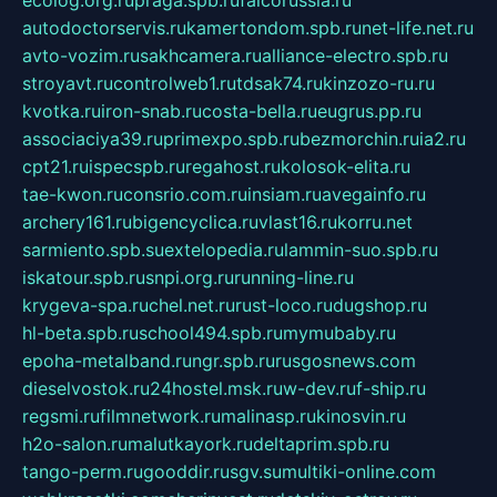
autodoctorservis.ru
kamertondom.spb.ru
net-life.net.ru
avto-vozim.ru
sakhcamera.ru
alliance-electro.spb.ru
stroyavt.ru
controlweb1.ru
tdsak74.ru
kinzozo-ru.ru
kvotka.ru
iron-snab.ru
costa-bella.ru
eugrus.pp.ru
associaciya39.ru
primexpo.spb.ru
bezmorchin.ru
ia2.ru
cpt21.ru
ispecspb.ru
regahost.ru
kolosok-elita.ru
tae-kwon.ru
consrio.com.ru
insiam.ru
avegainfo.ru
archery161.ru
bigencyclica.ru
vlast16.ru
korru.net
sarmiento.spb.su
extelopedia.ru
lammin-suo.spb.ru
iskatour.spb.ru
snpi.org.ru
running-line.ru
krygeva-spa.ru
chel.net.ru
rust-loco.ru
dugshop.ru
hl-beta.spb.ru
school494.spb.ru
mymubaby.ru
epoha-metalband.ru
ngr.spb.ru
rusgosnews.com
dieselvostok.ru
24hostel.msk.ru
w-dev.ru
f-ship.ru
regsmi.ru
filmnetwork.ru
malinasp.ru
kinosvin.ru
h2o-salon.ru
malutkayork.ru
deltaprim.spb.ru
tango-perm.ru
gooddir.ru
sgv.su
multiki-online.com