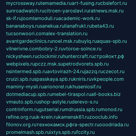
mycrossway.ru
temamedia.ru
art-fusing.ru
cbslefort.ru
sunroadwatch.ru
citroen-yaroslavl.ru
ratnews.msk.ru
sk-if.ru
joomlamoduli.ru
academic-work.ru
bananaboys.ru
sanekua.ru
lianafrukt.ru
beta43.ru
tucsonwoori.com
alex-translation.ru
avantgardeclinics.ru
noel.msk.ru
buylq.ru
aquas-spb.ru
vilnerivne.com
bobry-2.ru
vtoroe-solnce.ru
nickysheen.ru
clockmir.ru
huntercraft.ru
стройокт.рф
webpixels.ru
pczz.msk.su
petrodvorets.spb.ru
nsintermed.spb.ru
avtovirazh-24.ru
jazzq.ru
czecot.ru
cruizi.spb.ru
spasskaya.spb.ru
kniris.ru
vkpeople.com
maminy-mysli.ru
arionorel.ru
khuseniosif.ru
dotmediacup.spb.ru
mebel-tiraspol.ru
all-books.biz
vmauto.spb.ru
shop-astyle.ru
derevo-s.ru
contrinform.ru
gutserial.ru
mdrussia.spb.ru
monod.ru
refine.org.ru
uk-krein.ru
kamensk61.ru
zooclub.info
filonov.org.ru
технокамск.рф
ra-spectr.ru
ooodriada.ru
promelmash.spb.ru
ixtys.spb.ru
fccity.ru