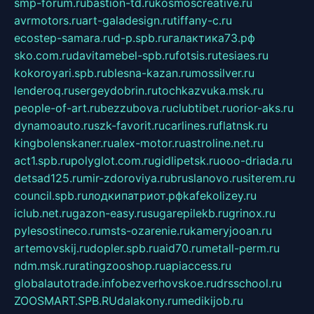
smp-forum.ru
bastion-td.ru
kosmoscreative.ru
avrmotors.ru
art-galadesign.ru
tiffany-c.ru
ecostep-samara.ru
d-p.spb.ru
галактика73.рф
sko.com.ru
davitamebel-spb.ru
fotsis.ru
tesiaes.ru
kokoroyari.spb.ru
blesna-kazan.ru
mossilver.ru
lenderoq.ru
sergeydobrin.ru
tochkazvuka.msk.ru
people-of-art.ru
bezzubova.ru
clubtibet.ru
orior-aks.ru
dynamoauto.ru
szk-favorit.ru
carlines.ru
flatnsk.ru
kingbolenskaner.ru
alex-motor.ru
astroline.net.ru
act1.spb.ru
polyglot.com.ru
gidlipetsk.ru
ooo-driada.ru
detsad125.ru
mir-zdoroviya.ru
bruslanovo.ru
siterem.ru
council.spb.ru
лодкипатриот.рф
kafekolizey.ru
iclub.net.ru
gazon-easy.ru
sugarepilekb.ru
grinox.ru
pylesostineco.ru
msts-ozarenie.ru
kameryjooan.ru
artemovskij.ru
dopler.spb.ru
aid70.ru
metall-perm.ru
ndm.msk.ru
ratingzooshop.ru
apiaccess.ru
globalautotrade.info
bezverhovskoe.ru
drsschool.ru
ZOOSMART.SPB.RU
dalakony.ru
medikijob.ru