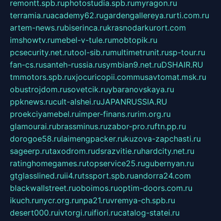
remontt.spb.ru
photostudia.spb.ru
myragon.ru
terramia.ru
academy62.ru
gardengallereya.ru
rti.com.ru
artem-news.ru
biserinca.ru
krasnodarkurort.com
imshowtv.ru
mebel-v-tule.ru
mobtopik.ru
pcsecurity.net.ru
tool-sib.ru
multimetrunit.ru
sp-tour.ru
fan-cs.ru
santeh-russia.ru
symbian9.net.ru
DSHAIR.RU
tmmotors.spb.ru
xjocuricopii.com
musavtomat.msk.ru
obustrojdom.ru
sovetcik.ru
ybaranovskaya.ru
ppknews.ru
cult-alshei.ru
JAPANRUSSIA.RU
proekciyamebel.ru
imper-finans.ru
rim.org.ru
glamourai.ru
brassminus.ru
zabor-pro.ru
ftn.pp.ru
dorogoe58.ru
laimengpacker.ru
kuzova-zapchasti.ru
sageerp.ru
taxodrom.ru
dsrazvitie.ru
hardcity.net.ru
ratinghomegames.ru
topservice25.ru
gubernyan.ru
gtglasslined.ru
ii4.ru
tssport.spb.ru
andorra24.com
blackwallstreet.ru
oboimos.ru
optim-doors.com.ru
ikuch.ru
nycr.org.ru
npa21.ru
vremya-ch.spb.ru
desert000.ru
ivtorgi.ru
ifiori.ru
catalog-statei.ru