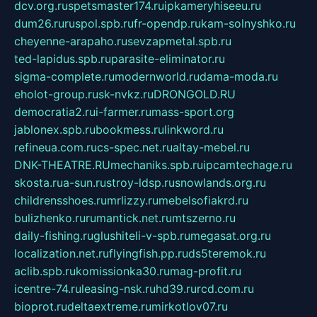
dcv.org.ru
spetsmaster174.ru
ipkameryhiseeu.ru
dum26.ru
ruspol.spb.ru
fr-opendp.ru
kam-solnyshko.ru
cheyenne-arapaho.ru
sevzapmetal.spb.ru
ted-lapidus.spb.ru
parasite-eliminator.ru
sigma-complete.ru
modernworld.ru
dama-moda.ru
eholot-group.ru
sk-nvkz.ru
DRONGOLD.RU
democratia2.ru
i-farmer.ru
mass-sport.org
jablonex.spb.ru
bookmess.ru
linkword.ru
refineua.com.ru
cs-spec.net.ru
altay-mebel.ru
DNK-THEATRE.RU
mechaniks.spb.ru
ipcamtechage.ru
skosta.ru
a-sun.ru
stroy-ldsp.ru
snowlands.org.ru
childrensshoes.ru
mrlizzy.ru
mebelsofiakrd.ru
bulizhenko.ru
rumantick.net.ru
mtszerno.ru
daily-fishing.ru
glushiteli-v-spb.ru
megasat.org.ru
localization.net.ru
flyingfish.pp.ru
ds5teremok.ru
aclib.spb.ru
komissionka30.ru
mag-profit.ru
icentre-74.ru
leasing-nsk.ru
hd39.ru
rcd.com.ru
bioprot.ru
deltaextreme.ru
mirkotlov07.ru