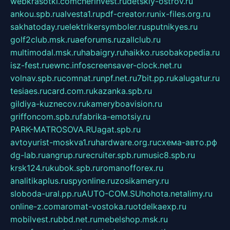
webkrasotki.com
cherinvest.ru
detskiy-ostrov.ru
ankou.spb.ru
alvesta1.ru
pdf-creator.ru
nix-files.org.ru
sakhatoday.ru
elektrikersymboler.ru
sputnikyes.ru
golf2club.msk.ru
aeforums.ru
zallclub.ru
multimodal.msk.ru
habaigry.ru
haikko.ru
sobakopedia.ru
isz-fest.ru
ewnc.info
screensaver-clock.net.ru
volnav.spb.ru
comnat.ru
npf.net.ru
7bit.pp.ru
kalugatur.ru
tesiaes.ru
card.com.ru
kazanka.spb.ru
gildiya-kuznecov.ru
kameryboavision.ru
griffoncom.spb.ru
fabrika-emotsiy.ru
PARK-MATROSOVA.RU
agat.spb.ru
avtoyurist-moskva1.ru
hardware.org.ru
схема-авто.рф
dg-lab.ru
angrup.ru
recruiter.spb.ru
music8.spb.ru
krsk124.ru
kubok.spb.ru
romanofforex.ru
analitikaplus.ru
spyonline.ru
zosikamery.ru
sloboda-ural.pp.ru
AUTO-COM.SU
hohota.net
alimy.ru
online-z.com
aromat-vostoka.ru
otdelkaexp.ru
mobilvest.ru
bbd.net.ru
mebelshop.msk.ru