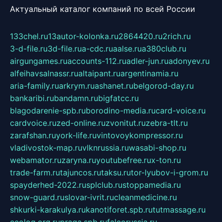
Актуальный каталог компаний по всей России
133chel.ru
13autor-kolonka.ru
2864420.ru
2rich.ru
3-d-file.ru
3d-file.ru
a-cdc.ru
aalse.ru
a380club.ru
airgungames.ru
accounts-112.ru
adler-jun.ru
adonyev.ru
alfeihavsalnassr.ru
altaipant.ru
argentinamia.ru
aria-family.ru
arkrym.ru
ashanet.ru
belgorod-day.ru
bankaribi.ru
bandamn.ru
bigfatcc.ru
blagodarenie-spb.ru
borodino-media.ru
card-voice.ru
cardvoice.ru
zed-online.ru
zvonitut.ru
zebra-tlt.ru
zarafshan.ru
york-life.ru
vintovoykompressor.ru
vladivostok-map.ru
vlknrussia.ru
wasabi-shop.ru
webamator.ru
zaryna.ru
youtubefree.ru
x-ton.ru
trade-farm.ru
tajuncos.ru
taksu.ru
tor-lyubov-i-grom.ru
spayderhed-2022.ru
splclub.ru
stoppamedia.ru
snow-guard.ru
slovar-ivrit.ru
cleanmedicine.ru
shkurki-karakulya.ru
kanotiforet.spb.ru
tutmassage.ru
ecolog.org.ru
praga.spb.ru
falcorussia.ru