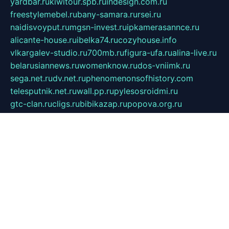
yardbar.ru
kiwitour.spb.ru
indesign.com.ru
freestylemebel.ru
bany-samara.ru
rsei.ru
naidisvoyput.ru
mgsn-invest.ru
ipkamerasannce.ru
alicante-house.ru
ibelka74.ru
cozyhouse.info
vlkargalev-studio.ru
700mb.ru
figura-ufa.ru
alina-live.ru
belarusiannews.ru
womenknow.ru
dos-vniimk.ru
sega.net.ru
dv.net.ru
phenomenonsofhistory.com
telesputnik.net.ru
wall.pp.ru
pylesosroidmi.ru
gtc-clan.ru
cligs.ru
bibikazap.ru
popova.org.ru
netwhistler.spb.ru
bellvil.ru
bonzon.ru
iss-vladik.ru
defiparis.net.ru
las-gryzas.ru
amku.ru
electednews.spb.ru
feather.org.ru
spar72.ru
tankiigri.ru
dominus.com.ru
ibtree.ru
sanykool.pp.ru
unixlib.org.ru
menatep.spb.ru
gartenterrassen.ru
printeka.ru
skvozilka.com.ru
parkovka-pub.ru
lovemobi.ru
art-ru.ru
emulatorz.com.ru
alucomp.com.ru
tatforum.com.ru
alternativa-profi.ru
dermakler.ru
artsurvey.ru
aredir.ru
khimspas.ru
centr-maxi.ru
2018r.ru