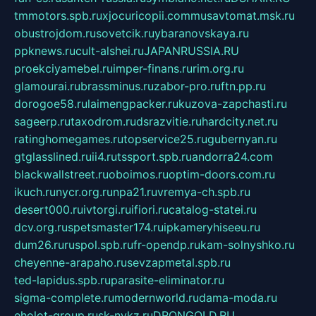
tmmotors.spb.ru
xjocuricopii.com
musavtomat.msk.ru
obustrojdom.ru
sovetcik.ru
ybaranovskaya.ru
ppknews.ru
cult-alshei.ru
JAPANRUSSIA.RU
proekciyamebel.ru
imper-finans.ru
rim.org.ru
glamourai.ru
brassminus.ru
zabor-pro.ru
ftn.pp.ru
dorogoe58.ru
laimengpacker.ru
kuzova-zapchasti.ru
sageerp.ru
taxodrom.ru
dsrazvitie.ru
hardcity.net.ru
ratinghomegames.ru
topservice25.ru
gubernyan.ru
gtglasslined.ru
ii4.ru
tssport.spb.ru
andorra24.com
blackwallstreet.ru
oboimos.ru
optim-doors.com.ru
ikuch.ru
nycr.org.ru
npa21.ru
vremya-ch.spb.ru
desert000.ru
ivtorgi.ru
ifiori.ru
catalog-statei.ru
dcv.org.ru
spetsmaster174.ru
ipkameryhiseeu.ru
dum26.ru
ruspol.spb.ru
fr-opendp.ru
kam-solnyshko.ru
cheyenne-arapaho.ru
sevzapmetal.spb.ru
ted-lapidus.spb.ru
parasite-eliminator.ru
sigma-complete.ru
modernworld.ru
dama-moda.ru
eholot-group.ru
sk-nvkz.ru
DRONGOLD.RU