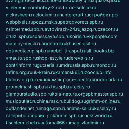
avantgardeclinics.ru
noel.msk.ru
buylq.ru
aquas-spb.ru
vilnerivne.com
bobry-2.ru
vtoroe-solnce.ru
nickysheen.ru
clockmir.ru
huntercraft.ru
стройокт.рф
webpixels.ru
pczz.msk.su
petrodvorets.spb.ru
nsintermed.spb.ru
avtovirazh-24.ru
jazzq.ru
czecot.ru
cruizi.spb.ru
spasskaya.spb.ru
kniris.ru
vkpeople.com
maminy-mysli.ru
arionorel.ru
khuseniosif.ru
dotmediacup.spb.ru
mebel-tiraspol.ru
all-books.biz
vmauto.spb.ru
shop-astyle.ru
derevo-s.ru
contrinform.ru
gutserial.ru
mdrussia.spb.ru
monod.ru
refine.org.ru
uk-krein.ru
kamensk61.ru
zooclub.info
filonov.org.ru
технокамск.рф
ra-spectr.ru
ooodriada.ru
promelmash.spb.ru
ixtys.spb.ru
fccity.ru
glamourstudio.spb.ru
kola-nature.org
spbmaster.spb.ru
musicoutlet.ru
china.msk.ru
bulldog.su
grimm-online.ru
outlander.net.ru
maga.spb.ru
anime-sell.ru
keseloy.ru
газприборсервис.рф
karmin.spb.ru
shekswood.ru
tischlermebel.ru
automall66.ru
mag-vladimir.ru