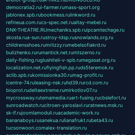
democratia2.ru
i-farmer.ru
mass-sport.org
jablonex.spb.ru
bookmess.ru
linkword.ru
refineua.com.ru
cs-spec.net.ru
altay-mebel.ru
DNK-THEATRE.RU
mechaniks.spb.ru
ipcamtechage.ru
skosta.ru
a-sun.ru
stroy-ldsp.ru
snowlands.org.ru
childrensshoes.ru
mrlizzy.ru
mebelsofiakrd.ru
bulizhenko.ru
rumantick.net.ru
mtszerno.ru
daily-fishing.ru
glushiteli-v-spb.ru
megasat.org.ru
localization.net.ru
flyingfish.pp.ru
ds5teremok.ru
aclib.spb.ru
komissionka30.ru
mag-profit.ru
icentre-74.ru
leasing-nsk.ru
hd39.ru
rcd.com.ru
bioprot.ru
deltaextreme.ru
mirkotlov07.ru
mycrossway.ru
temamedia.ru
art-fusing.ru
cbslefort.ru
sunroadwatch.ru
citroen-yaroslavl.ru
ratnews.msk.ru
sk-if.ru
joomlamoduli.ru
academic-work.ru
bananaboys.ru
sanekua.ru
lianafrukt.ru
beta43.ru
tucsonwoori.com
alex-translation.ru