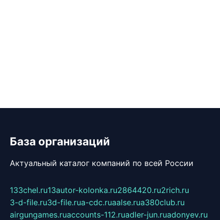
База организаций
Актуальный каталог компаний по всей России
133chel.ru
13autor-kolonka.ru
2864420.ru
2rich.ru
3-d-file.ru
3d-file.ru
a-cdc.ru
aalse.ru
a380club.ru
airgungames.ru
accounts-112.ru
adler-jun.ru
adonyev.ru