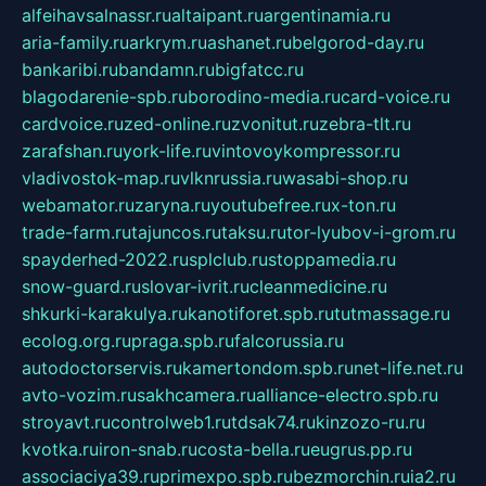
alfeihavsalnassr.ru
altaipant.ru
argentinamia.ru
aria-family.ru
arkrym.ru
ashanet.ru
belgorod-day.ru
bankaribi.ru
bandamn.ru
bigfatcc.ru
blagodarenie-spb.ru
borodino-media.ru
card-voice.ru
cardvoice.ru
zed-online.ru
zvonitut.ru
zebra-tlt.ru
zarafshan.ru
york-life.ru
vintovoykompressor.ru
vladivostok-map.ru
vlknrussia.ru
wasabi-shop.ru
webamator.ru
zaryna.ru
youtubefree.ru
x-ton.ru
trade-farm.ru
tajuncos.ru
taksu.ru
tor-lyubov-i-grom.ru
spayderhed-2022.ru
splclub.ru
stoppamedia.ru
snow-guard.ru
slovar-ivrit.ru
cleanmedicine.ru
shkurki-karakulya.ru
kanotiforet.spb.ru
tutmassage.ru
ecolog.org.ru
praga.spb.ru
falcorussia.ru
autodoctorservis.ru
kamertondom.spb.ru
net-life.net.ru
avto-vozim.ru
sakhcamera.ru
alliance-electro.spb.ru
stroyavt.ru
controlweb1.ru
tdsak74.ru
kinzozo-ru.ru
kvotka.ru
iron-snab.ru
costa-bella.ru
eugrus.pp.ru
associaciya39.ru
primexpo.spb.ru
bezmorchin.ru
ia2.ru