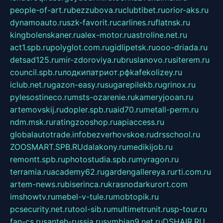
people-of-art.ru
bezzubova.ru
clubtibet.ru
orior-aks.ru
dynamoauto.ru
szk-favorit.ru
carlines.ru
flatnsk.ru
kingbolenskaner.ru
alex-motor.ru
astroline.net.ru
act1.spb.ru
polyglot.com.ru
gidlipetsk.ru
ooo-driada.ru
detsad125.ru
mir-zdoroviya.ru
bruslanovo.ru
siterem.ru
council.spb.ru
лодкипатриот.рф
kafekolizey.ru
iclub.net.ru
gazon-easy.ru
sugarepilekb.ru
grinox.ru
pylesostineco.ru
msts-ozarenie.ru
kameryjooan.ru
artemovskij.ru
dopler.spb.ru
aid70.ru
metall-perm.ru
ndm.msk.ru
ratingzooshop.ru
apiaccess.ru
globalautotrade.info
bezverhovskoe.ru
drsschool.ru
ZOOSMART.SPB.RU
dalakony.ru
medikijob.ru
remontt.spb.ru
photostudia.spb.ru
myragon.ru
terramia.ru
academy62.ru
gardengallereya.ru
rti.com.ru
artem-news.ru
biserinca.ru
krasnodarkurort.com
imshowtv.ru
mebel-v-tule.ru
mobtopik.ru
pcsecurity.net.ru
tool-sib.ru
multimetrunit.ru
sp-tour.ru
fan-cs.ru
santeh-russia.ru
symbian9.net.ru
DSHAIR.RU