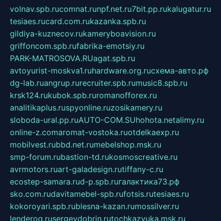
volnav.spb.ru
comnat.ru
npf.net.ru
7bit.pp.ru
kalugatur.ru
tesiaes.ru
card.com.ru
kazanka.spb.ru
gildiya-kuznecov.ru
kameryboavision.ru
griffoncom.spb.ru
fabrika-emotsiy.ru
PARK-MATROSOVA.RU
agat.spb.ru
avtoyurist-moskva1.ru
hardware.org.ru
схема-авто.рф
dg-lab.ru
angrup.ru
recruiter.spb.ru
music8.spb.ru
krsk124.ru
kubok.spb.ru
romanofforex.ru
analitikaplus.ru
spyonline.ru
zosikamery.ru
sloboda-ural.pp.ru
AUTO-COM.SU
hohota.net
alimy.ru
online-z.com
aromat-vostoka.ru
otdelkaexp.ru
mobilvest.ru
bbd.net.ru
mebelshop.msk.ru
smp-forum.ru
bastion-td.ru
kosmoscreative.ru
avrmotors.ru
art-galadesign.ru
tiffany-c.ru
ecostep-samara.ru
d-p.spb.ru
галактика73.рф
sko.com.ru
davitamebel-spb.ru
fotsis.ru
tesiaes.ru
kokoroyari.spb.ru
blesna-kazan.ru
mossilver.ru
lenderoq.ru
sergeydobrin.ru
tochkazvuka.msk.ru