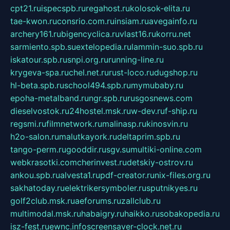
cpt21.ru
ispecspb.ru
regahost.ru
kolosok-elita.ru
tae-kwon.ru
consrio.com.ru
insiam.ru
avegainfo.ru
archery161.ru
bigencyclica.ru
vlast16.ru
korru.net
sarmiento.spb.su
extelopedia.ru
lammin-suo.spb.ru
iskatour.spb.ru
snpi.org.ru
running-line.ru
krygeva-spa.ru
chel.net.ru
rust-loco.ru
dugshop.ru
hl-beta.spb.ru
school494.spb.ru
mymubaby.ru
epoha-metalband.ru
ngr.spb.ru
rusgosnews.com
dieselvostok.ru
24hostel.msk.ru
w-dev.ru
f-ship.ru
regsmi.ru
filmnetwork.ru
malinasp.ru
kinosvin.ru
h2o-salon.ru
malutkayork.ru
deltaprim.spb.ru
tango-perm.ru
gooddir.ru
sgv.su
multiki-online.com
webkrasotki.com
cherinvest.ru
detskiy-ostrov.ru
ankou.spb.ru
alvesta1.ru
pdf-creator.ru
nix-files.org.ru
sakhatoday.ru
elektrikersymboler.ru
sputnikyes.ru
golf2club.msk.ru
aeforums.ru
zallclub.ru
multimodal.msk.ru
habaigry.ru
haikko.ru
sobakopedia.ru
isz-fest.ru
ewnc.info
screensaver-clock.net.ru