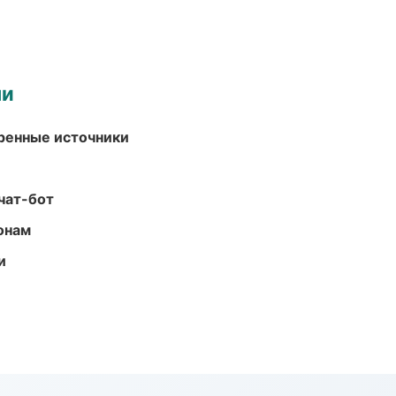
ми
еренные источники
чат-бот
онам
и