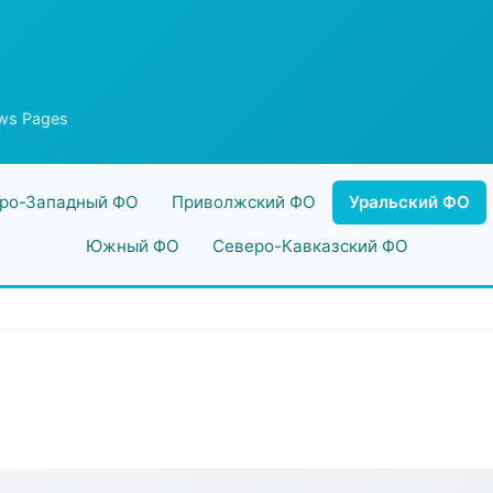
ws Pages
ро-Западный ФО
Приволжский ФО
Уральский ФО
Южный ФО
Северо-Кавказский ФО