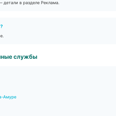
— детали в разделе Реклама.
е?
е.
чные службы
а-Амуре