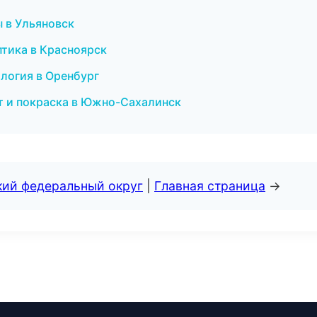
 в Ульяновск
птика в Красноярск
логия в Оренбург
т и покраска в Южно-Сахалинск
кий федеральный округ
|
Главная страница
→