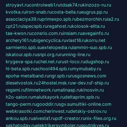
stroyavt.ru
controlweb1.ru
tdsak74.ru
kinzozo-ru.ru
kvotka.ru
iron-snab.ru
costa-bella.ru
eugrus.pp.ru
associaciya39.ru
primexpo.spb.ru
bezmorchin.ru
ia2.ru
cpt21.ru
ispecspb.ru
regahost.ru
kolosok-elita.ru
tae-kwon.ru
consrio.com.ru
insiam.ru
avegainfo.ru
archery161.ru
bigencyclica.ru
vlast16.ru
korru.net
sarmiento.spb.su
extelopedia.ru
lammin-suo.spb.ru
iskatour.spb.ru
snpi.org.ru
running-line.ru
krygeva-spa.ru
chel.net.ru
rust-loco.ru
dugshop.ru
hl-beta.spb.ru
school494.spb.ru
mymubaby.ru
epoha-metalband.ru
ngr.spb.ru
rusgosnews.com
dieselvostok.ru
24hostel.msk.ru
w-dev.ru
f-ship.ru
regsmi.ru
filmnetwork.ru
malinasp.ru
kinosvin.ru
h2o-salon.ru
malutkayork.ru
deltaprim.spb.ru
tango-perm.ru
gooddir.ru
sgv.su
multiki-online.com
webkrasotki.com
cherinvest.ru
detskiy-ostrov.ru
ankou.spb.ru
alvesta1.ru
pdf-creator.ru
nix-files.org.ru
sakhatoday.ru
elektrikersymboler.ru
sputnikyes.ru