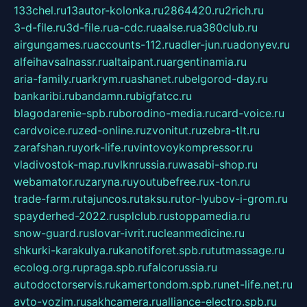
133chel.ru
13autor-kolonka.ru
2864420.ru
2rich.ru
3-d-file.ru
3d-file.ru
a-cdc.ru
aalse.ru
a380club.ru
airgungames.ru
accounts-112.ru
adler-jun.ru
adonyev.ru
alfeihavsalnassr.ru
altaipant.ru
argentinamia.ru
aria-family.ru
arkrym.ru
ashanet.ru
belgorod-day.ru
bankaribi.ru
bandamn.ru
bigfatcc.ru
blagodarenie-spb.ru
borodino-media.ru
card-voice.ru
cardvoice.ru
zed-online.ru
zvonitut.ru
zebra-tlt.ru
zarafshan.ru
york-life.ru
vintovoykompressor.ru
vladivostok-map.ru
vlknrussia.ru
wasabi-shop.ru
webamator.ru
zaryna.ru
youtubefree.ru
x-ton.ru
trade-farm.ru
tajuncos.ru
taksu.ru
tor-lyubov-i-grom.ru
spayderhed-2022.ru
splclub.ru
stoppamedia.ru
snow-guard.ru
slovar-ivrit.ru
cleanmedicine.ru
shkurki-karakulya.ru
kanotiforet.spb.ru
tutmassage.ru
ecolog.org.ru
praga.spb.ru
falcorussia.ru
autodoctorservis.ru
kamertondom.spb.ru
net-life.net.ru
avto-vozim.ru
sakhcamera.ru
alliance-electro.spb.ru