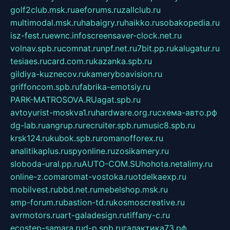
golf2club.msk.ru
aeforums.ru
zallclub.ru
multimodal.msk.ru
habaigry.ru
haikko.ru
sobakopedia.ru
isz-fest.ru
ewnc.info
screensaver-clock.net.ru
volnav.spb.ru
comnat.ru
npf.net.ru
7bit.pp.ru
kalugatur.ru
tesiaes.ru
card.com.ru
kazanka.spb.ru
gildiya-kuznecov.ru
kameryboavision.ru
griffoncom.spb.ru
fabrika-emotsiy.ru
PARK-MATROSOVA.RU
agat.spb.ru
avtoyurist-moskva1.ru
hardware.org.ru
схема-авто.рф
dg-lab.ru
angrup.ru
recruiter.spb.ru
music8.spb.ru
krsk124.ru
kubok.spb.ru
romanofforex.ru
analitikaplus.ru
spyonline.ru
zosikamery.ru
sloboda-ural.pp.ru
AUTO-COM.SU
hohota.net
alimy.ru
online-z.com
aromat-vostoka.ru
otdelkaexp.ru
mobilvest.ru
bbd.net.ru
mebelshop.msk.ru
smp-forum.ru
bastion-td.ru
kosmoscreative.ru
avrmotors.ru
art-galadesign.ru
tiffany-c.ru
ecostep-samara.ru
d-p.spb.ru
галактика73.рф