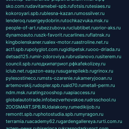
sko.com.ru
davitamebel-spb.ru
fotsis.ru
tesiaes.ru
kokoroyari.spb.ru
blesna-kazan.ru
mossilver.ru
lenderoq.ru
sergeydobrin.ru
tochkazvuka.msk.ru
people-of-art.ru
bezzubova.ru
clubtibet.ru
orior-aks.ru
dynamoauto.ru
szk-favorit.ru
carlines.ru
flatnsk.ru
kingbolenskaner.ru
alex-motor.ru
astroline.net.ru
act1.spb.ru
polyglot.com.ru
gidlipetsk.ru
ooo-driada.ru
detsad125.ru
mir-zdoroviya.ru
bruslanovo.ru
siterem.ru
council.spb.ru
лодкипатриот.рф
kafekolizey.ru
iclub.net.ru
gazon-easy.ru
sugarepilekb.ru
grinox.ru
pylesostineco.ru
msts-ozarenie.ru
kameryjooan.ru
artemovskij.ru
dopler.spb.ru
aid70.ru
metall-perm.ru
ndm.msk.ru
ratingzooshop.ru
apiaccess.ru
globalautotrade.info
bezverhovskoe.ru
drsschool.ru
ZOOSMART.SPB.RU
dalakony.ru
medikijob.ru
remontt.spb.ru
photostudia.spb.ru
myragon.ru
terramia.ru
academy62.ru
gardengallereya.ru
rti.com.ru
artem-news.ru
biserinca.ru
krasnodarkurort.com