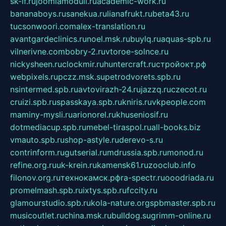
sk-if.ru
joomlamoduli.ru
academic-work.ru
bananaboys.ru
sanekua.ru
lianafrukt.ru
beta43.ru
tucsonwoori.com
alex-translation.ru
avantgardeclinics.ru
noel.msk.ru
buylq.ru
aquas-spb.ru
vilnerivne.com
bobry-2.ru
vtoroe-solnce.ru
nickysheen.ru
clockmir.ru
huntercraft.ru
стройокт.рф
webpixels.ru
pczz.msk.su
petrodvorets.spb.ru
nsintermed.spb.ru
avtovirazh-24.ru
jazzq.ru
czecot.ru
cruizi.spb.ru
spasskaya.spb.ru
kniris.ru
vkpeople.com
maminy-mysli.ru
arionorel.ru
khuseniosif.ru
dotmediacup.spb.ru
mebel-tiraspol.ru
all-books.biz
vmauto.spb.ru
shop-astyle.ru
derevo-s.ru
contrinform.ru
gutserial.ru
mdrussia.spb.ru
monod.ru
refine.org.ru
uk-krein.ru
kamensk61.ru
zooclub.info
filonov.org.ru
технокамск.рф
ra-spectr.ru
ooodriada.ru
promelmash.spb.ru
ixtys.spb.ru
fccity.ru
glamourstudio.spb.ru
kola-nature.org
spbmaster.spb.ru
musicoutlet.ru
china.msk.ru
bulldog.su
grimm-online.ru