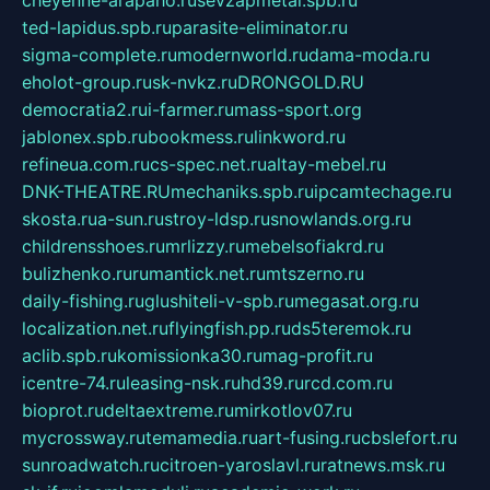
cheyenne-arapaho.ru
sevzapmetal.spb.ru
ted-lapidus.spb.ru
parasite-eliminator.ru
sigma-complete.ru
modernworld.ru
dama-moda.ru
eholot-group.ru
sk-nvkz.ru
DRONGOLD.RU
democratia2.ru
i-farmer.ru
mass-sport.org
jablonex.spb.ru
bookmess.ru
linkword.ru
refineua.com.ru
cs-spec.net.ru
altay-mebel.ru
DNK-THEATRE.RU
mechaniks.spb.ru
ipcamtechage.ru
skosta.ru
a-sun.ru
stroy-ldsp.ru
snowlands.org.ru
childrensshoes.ru
mrlizzy.ru
mebelsofiakrd.ru
bulizhenko.ru
rumantick.net.ru
mtszerno.ru
daily-fishing.ru
glushiteli-v-spb.ru
megasat.org.ru
localization.net.ru
flyingfish.pp.ru
ds5teremok.ru
aclib.spb.ru
komissionka30.ru
mag-profit.ru
icentre-74.ru
leasing-nsk.ru
hd39.ru
rcd.com.ru
bioprot.ru
deltaextreme.ru
mirkotlov07.ru
mycrossway.ru
temamedia.ru
art-fusing.ru
cbslefort.ru
sunroadwatch.ru
citroen-yaroslavl.ru
ratnews.msk.ru