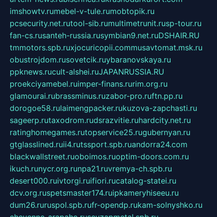
imshowtv.ru
mebel-v-tule.ru
mobtopik.ru
pcsecurity.net.ru
tool-sib.ru
multimetrunit.ru
sp-tour.ru
fan-cs.ru
santeh-russia.ru
symbian9.net.ru
DSHAIR.RU
tmmotors.spb.ru
xjocuricopii.com
musavtomat.msk.ru
obustrojdom.ru
sovetcik.ru
ybaranovskaya.ru
ppknews.ru
cult-alshei.ru
JAPANRUSSIA.RU
proekciyamebel.ru
imper-finans.ru
rim.org.ru
glamourai.ru
brassminus.ru
zabor-pro.ru
ftn.pp.ru
dorogoe58.ru
laimengpacker.ru
kuzova-zapchasti.ru
sageerp.ru
taxodrom.ru
dsrazvitie.ru
hardcity.net.ru
ratinghomegames.ru
topservice25.ru
gubernyan.ru
gtglasslined.ru
ii4.ru
tssport.spb.ru
andorra24.com
blackwallstreet.ru
oboimos.ru
optim-doors.com.ru
ikuch.ru
nycr.org.ru
npa21.ru
vremya-ch.spb.ru
desert000.ru
ivtorgi.ru
ifiori.ru
catalog-statei.ru
dcv.org.ru
spetsmaster174.ru
ipkameryhiseeu.ru
dum26.ru
ruspol.spb.ru
fr-opendp.ru
kam-solnyshko.ru