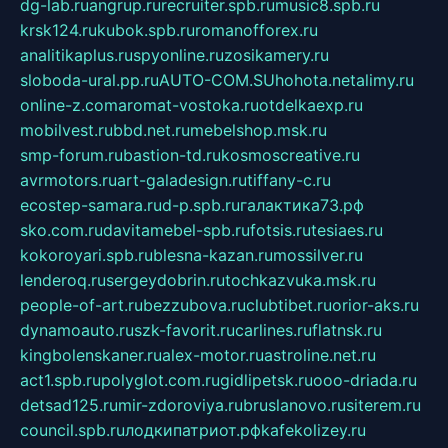
dg-lab.ru
angrup.ru
recruiter.spb.ru
music8.spb.ru
krsk124.ru
kubok.spb.ru
romanofforex.ru
analitikaplus.ru
spyonline.ru
zosikamery.ru
sloboda-ural.pp.ru
AUTO-COM.SU
hohota.net
alimy.ru
online-z.com
aromat-vostoka.ru
otdelkaexp.ru
mobilvest.ru
bbd.net.ru
mebelshop.msk.ru
smp-forum.ru
bastion-td.ru
kosmoscreative.ru
avrmotors.ru
art-galadesign.ru
tiffany-c.ru
ecostep-samara.ru
d-p.spb.ru
галактика73.рф
sko.com.ru
davitamebel-spb.ru
fotsis.ru
tesiaes.ru
kokoroyari.spb.ru
blesna-kazan.ru
mossilver.ru
lenderoq.ru
sergeydobrin.ru
tochkazvuka.msk.ru
people-of-art.ru
bezzubova.ru
clubtibet.ru
orior-aks.ru
dynamoauto.ru
szk-favorit.ru
carlines.ru
flatnsk.ru
kingbolenskaner.ru
alex-motor.ru
astroline.net.ru
act1.spb.ru
polyglot.com.ru
gidlipetsk.ru
ooo-driada.ru
detsad125.ru
mir-zdoroviya.ru
bruslanovo.ru
siterem.ru
council.spb.ru
лодкипатриот.рф
kafekolizey.ru