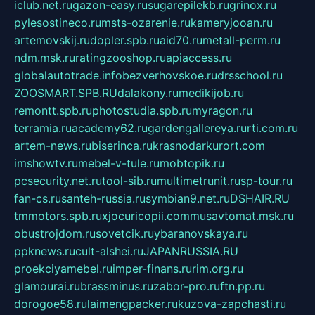
iclub.net.ru
gazon-easy.ru
sugarepilekb.ru
grinox.ru
pylesostineco.ru
msts-ozarenie.ru
kameryjooan.ru
artemovskij.ru
dopler.spb.ru
aid70.ru
metall-perm.ru
ndm.msk.ru
ratingzooshop.ru
apiaccess.ru
globalautotrade.info
bezverhovskoe.ru
drsschool.ru
ZOOSMART.SPB.RU
dalakony.ru
medikijob.ru
remontt.spb.ru
photostudia.spb.ru
myragon.ru
terramia.ru
academy62.ru
gardengallereya.ru
rti.com.ru
artem-news.ru
biserinca.ru
krasnodarkurort.com
imshowtv.ru
mebel-v-tule.ru
mobtopik.ru
pcsecurity.net.ru
tool-sib.ru
multimetrunit.ru
sp-tour.ru
fan-cs.ru
santeh-russia.ru
symbian9.net.ru
DSHAIR.RU
tmmotors.spb.ru
xjocuricopii.com
musavtomat.msk.ru
obustrojdom.ru
sovetcik.ru
ybaranovskaya.ru
ppknews.ru
cult-alshei.ru
JAPANRUSSIA.RU
proekciyamebel.ru
imper-finans.ru
rim.org.ru
glamourai.ru
brassminus.ru
zabor-pro.ru
ftn.pp.ru
dorogoe58.ru
laimengpacker.ru
kuzova-zapchasti.ru