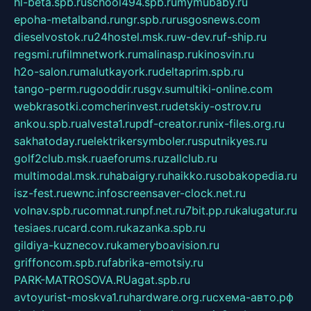
hl-beta.spb.ru
school494.spb.ru
mymubaby.ru
epoha-metalband.ru
ngr.spb.ru
rusgosnews.com
dieselvostok.ru
24hostel.msk.ru
w-dev.ru
f-ship.ru
regsmi.ru
filmnetwork.ru
malinasp.ru
kinosvin.ru
h2o-salon.ru
malutkayork.ru
deltaprim.spb.ru
tango-perm.ru
gooddir.ru
sgv.su
multiki-online.com
webkrasotki.com
cherinvest.ru
detskiy-ostrov.ru
ankou.spb.ru
alvesta1.ru
pdf-creator.ru
nix-files.org.ru
sakhatoday.ru
elektrikersymboler.ru
sputnikyes.ru
golf2club.msk.ru
aeforums.ru
zallclub.ru
multimodal.msk.ru
habaigry.ru
haikko.ru
sobakopedia.ru
isz-fest.ru
ewnc.info
screensaver-clock.net.ru
volnav.spb.ru
comnat.ru
npf.net.ru
7bit.pp.ru
kalugatur.ru
tesiaes.ru
card.com.ru
kazanka.spb.ru
gildiya-kuznecov.ru
kameryboavision.ru
griffoncom.spb.ru
fabrika-emotsiy.ru
PARK-MATROSOVA.RU
agat.spb.ru
avtoyurist-moskva1.ru
hardware.org.ru
схема-авто.рф