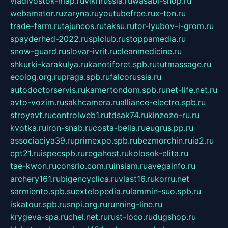
vladivostok-map.ru
vlknrussia.ru
wasabi-shop.ru
webamator.ru
zaryna.ru
youtubefree.ru
x-ton.ru
trade-farm.ru
tajuncos.ru
taksu.ru
tor-lyubov-i-grom.ru
spayderhed-2022.ru
splclub.ru
stoppamedia.ru
snow-guard.ru
slovar-ivrit.ru
cleanmedicine.ru
shkurki-karakulya.ru
kanotiforet.spb.ru
tutmassage.ru
ecolog.org.ru
praga.spb.ru
falcorussia.ru
autodoctorservis.ru
kamertondom.spb.ru
net-life.net.ru
avto-vozim.ru
sakhcamera.ru
alliance-electro.spb.ru
stroyavt.ru
controlweb1.ru
tdsak74.ru
kinzozo-ru.ru
kvotka.ru
iron-snab.ru
costa-bella.ru
eugrus.pp.ru
associaciya39.ru
primexpo.spb.ru
bezmorchin.ru
ia2.ru
cpt21.ru
ispecspb.ru
regahost.ru
kolosok-elita.ru
tae-kwon.ru
consrio.com.ru
insiam.ru
avegainfo.ru
archery161.ru
bigencyclica.ru
vlast16.ru
korru.net
sarmiento.spb.su
extelopedia.ru
lammin-suo.spb.ru
iskatour.spb.ru
snpi.org.ru
running-line.ru
krygeva-spa.ru
chel.net.ru
rust-loco.ru
dugshop.ru