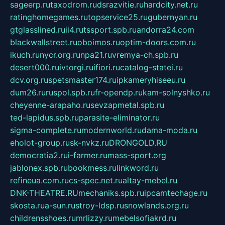
sageerp.ru
taxodrom.ru
dsrazvitie.ru
hardcity.net.ru
ratinghomegames.ru
topservice25.ru
gubernyan.ru
gtglasslined.ru
ii4.ru
tssport.spb.ru
andorra24.com
blackwallstreet.ru
oboimos.ru
optim-doors.com.ru
ikuch.ru
nycr.org.ru
npa21.ru
vremya-ch.spb.ru
desert000.ru
ivtorgi.ru
ifiori.ru
catalog-statei.ru
dcv.org.ru
spetsmaster174.ru
ipkameryhiseeu.ru
dum26.ru
ruspol.spb.ru
fr-opendp.ru
kam-solnyshko.ru
cheyenne-arapaho.ru
sevzapmetal.spb.ru
ted-lapidus.spb.ru
parasite-eliminator.ru
sigma-complete.ru
modernworld.ru
dama-moda.ru
eholot-group.ru
sk-nvkz.ru
DRONGOLD.RU
democratia2.ru
i-farmer.ru
mass-sport.org
jablonex.spb.ru
bookmess.ru
linkword.ru
refineua.com.ru
cs-spec.net.ru
altay-mebel.ru
DNK-THEATRE.RU
mechaniks.spb.ru
ipcamtechage.ru
skosta.ru
a-sun.ru
stroy-ldsp.ru
snowlands.org.ru
childrensshoes.ru
mrlizzy.ru
mebelsofiakrd.ru