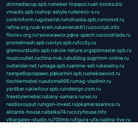
dotmediacup.spb.ru
mebel-tiraspol.ru
all-books.biz
vmauto.spb.ru
shop-astyle.ru
derevo-s.ru
contrinform.ru
gutserial.ru
mdrussia.spb.ru
monod.ru
refine.org.ru
uk-krein.ru
kamensk61.ru
zooclub.info
filonov.org.ru
технокамск.рф
ra-spectr.ru
ooodriada.ru
promelmash.spb.ru
ixtys.spb.ru
fccity.ru
glamourstudio.spb.ru
kola-nature.org
spbmaster.spb.ru
musicoutlet.ru
china.msk.ru
bulldog.su
grimm-online.ru
outlander.net.ru
maga.spb.ru
anime-sell.ru
keseloy.ru
газприборсервис.рф
karmin.spb.ru
shekswood.ru
tischlermebel.ru
automall66.ru
mag-vladimir.ru
yardbar.ru
kiwitour.spb.ru
indesign.com.ru
freestylemebel.ru
bany-samara.ru
rsei.ru
naidisvoyput.ru
mgsn-invest.ru
ipkamerasannce.ru
alicante-house.ru
ibelka74.ru
cozyhouse.info
vlkargalev-studio.ru
700mb.ru
figura-ufa.ru
alina-live.ru
belarusiannews.ru
womenknow.ru
dos-vniimk.ru
sega.net.ru
dv.net.ru
phenomenonsofhistory.com