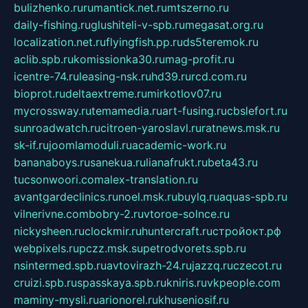
bulizhenko.ru
rumantick.net.ru
mtszerno.ru
daily-fishing.ru
glushiteli-v-spb.ru
megasat.org.ru
localization.net.ru
flyingfish.pp.ru
ds5teremok.ru
aclib.spb.ru
komissionka30.ru
mag-profit.ru
icentre-74.ru
leasing-nsk.ru
hd39.ru
rcd.com.ru
bioprot.ru
deltaextreme.ru
mirkotlov07.ru
mycrossway.ru
temamedia.ru
art-fusing.ru
cbslefort.ru
sunroadwatch.ru
citroen-yaroslavl.ru
ratnews.msk.ru
sk-if.ru
joomlamoduli.ru
academic-work.ru
bananaboys.ru
sanekua.ru
lianafrukt.ru
beta43.ru
tucsonwoori.com
alex-translation.ru
avantgardeclinics.ru
noel.msk.ru
buylq.ru
aquas-spb.ru
vilnerivne.com
bobry-2.ru
vtoroe-solnce.ru
nickysheen.ru
clockmir.ru
huntercraft.ru
стройокт.рф
webpixels.ru
pczz.msk.su
petrodvorets.spb.ru
nsintermed.spb.ru
avtovirazh-24.ru
jazzq.ru
czecot.ru
cruizi.spb.ru
spasskaya.spb.ru
kniris.ru
vkpeople.com
maminy-mysli.ru
arionorel.ru
khuseniosif.ru