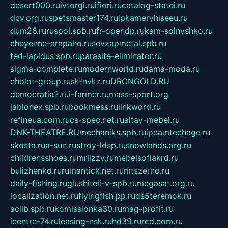
desert000.ru
ivtorgi.ru
ifiori.ru
catalog-statei.ru
dcv.org.ru
spetsmaster174.ru
ipkameryhiseeu.ru
dum26.ru
ruspol.spb.ru
fr-opendp.ru
kam-solnyshko.ru
cheyenne-arapaho.ru
sevzapmetal.spb.ru
ted-lapidus.spb.ru
parasite-eliminator.ru
sigma-complete.ru
modernworld.ru
dama-moda.ru
eholot-group.ru
sk-nvkz.ru
DRONGOLD.RU
democratia2.ru
i-farmer.ru
mass-sport.org
jablonex.spb.ru
bookmess.ru
linkword.ru
refineua.com.ru
cs-spec.net.ru
altay-mebel.ru
DNK-THEATRE.RU
mechaniks.spb.ru
ipcamtechage.ru
skosta.ru
a-sun.ru
stroy-ldsp.ru
snowlands.org.ru
childrensshoes.ru
mrlizzy.ru
mebelsofiakrd.ru
bulizhenko.ru
rumantick.net.ru
mtszerno.ru
daily-fishing.ru
glushiteli-v-spb.ru
megasat.org.ru
localization.net.ru
flyingfish.pp.ru
ds5teremok.ru
aclib.spb.ru
komissionka30.ru
mag-profit.ru
icentre-74.ru
leasing-nsk.ru
hd39.ru
rcd.com.ru