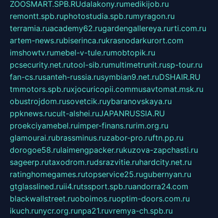
ZOOSMART.SPB.RU
dalakony.ru
medikijob.ru
remontt.spb.ru
photostudia.spb.ru
myragon.ru
terramia.ru
academy62.ru
gardengallereya.ru
rti.com.ru
artem-news.ru
biserinca.ru
krasnodarkurort.com
imshowtv.ru
mebel-v-tule.ru
mobtopik.ru
pcsecurity.net.ru
tool-sib.ru
multimetrunit.ru
sp-tour.ru
fan-cs.ru
santeh-russia.ru
symbian9.net.ru
DSHAIR.RU
tmmotors.spb.ru
xjocuricopii.com
musavtomat.msk.ru
obustrojdom.ru
sovetcik.ru
ybaranovskaya.ru
ppknews.ru
cult-alshei.ru
JAPANRUSSIA.RU
proekciyamebel.ru
imper-finans.ru
rim.org.ru
glamourai.ru
brassminus.ru
zabor-pro.ru
ftn.pp.ru
dorogoe58.ru
laimengpacker.ru
kuzova-zapchasti.ru
sageerp.ru
taxodrom.ru
dsrazvitie.ru
hardcity.net.ru
ratinghomegames.ru
topservice25.ru
gubernyan.ru
gtglasslined.ru
ii4.ru
tssport.spb.ru
andorra24.com
blackwallstreet.ru
oboimos.ru
optim-doors.com.ru
ikuch.ru
nycr.org.ru
npa21.ru
vremya-ch.spb.ru