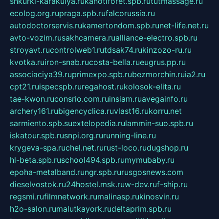
shkurki-karakulya.ru
kanotiforet.spb.ru
tutmassage.ru
ecolog.org.ru
praga.spb.ru
falcorussia.ru
autodoctorservis.ru
kamertondom.spb.ru
net-life.net.ru
avto-vozim.ru
sakhcamera.ru
alliance-electro.spb.ru
stroyavt.ru
controlweb1.ru
tdsak74.ru
kinzozo-ru.ru
kvotka.ru
iron-snab.ru
costa-bella.ru
eugrus.pp.ru
associaciya39.ru
primexpo.spb.ru
bezmorchin.ru
ia2.ru
cpt21.ru
ispecspb.ru
regahost.ru
kolosok-elita.ru
tae-kwon.ru
consrio.com.ru
insiam.ru
avegainfo.ru
archery161.ru
bigencyclica.ru
vlast16.ru
korru.net
sarmiento.spb.su
extelopedia.ru
lammin-suo.spb.ru
iskatour.spb.ru
snpi.org.ru
running-line.ru
krygeva-spa.ru
chel.net.ru
rust-loco.ru
dugshop.ru
hl-beta.spb.ru
school494.spb.ru
mymubaby.ru
epoha-metalband.ru
ngr.spb.ru
rusgosnews.com
dieselvostok.ru
24hostel.msk.ru
w-dev.ru
f-ship.ru
regsmi.ru
filmnetwork.ru
malinasp.ru
kinosvin.ru
h2o-salon.ru
malutkayork.ru
deltaprim.spb.ru