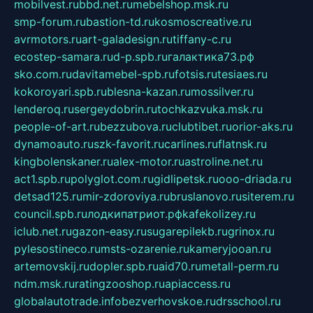
mobilvest.ru
bbd.net.ru
mebelshop.msk.ru
smp-forum.ru
bastion-td.ru
kosmoscreative.ru
avrmotors.ru
art-galadesign.ru
tiffany-c.ru
ecostep-samara.ru
d-p.spb.ru
галактика73.рф
sko.com.ru
davitamebel-spb.ru
fotsis.ru
tesiaes.ru
kokoroyari.spb.ru
blesna-kazan.ru
mossilver.ru
lenderoq.ru
sergeydobrin.ru
tochkazvuka.msk.ru
people-of-art.ru
bezzubova.ru
clubtibet.ru
orior-aks.ru
dynamoauto.ru
szk-favorit.ru
carlines.ru
flatnsk.ru
kingbolenskaner.ru
alex-motor.ru
astroline.net.ru
act1.spb.ru
polyglot.com.ru
gidlipetsk.ru
ooo-driada.ru
detsad125.ru
mir-zdoroviya.ru
bruslanovo.ru
siterem.ru
council.spb.ru
лодкипатриот.рф
kafekolizey.ru
iclub.net.ru
gazon-easy.ru
sugarepilekb.ru
grinox.ru
pylesostineco.ru
msts-ozarenie.ru
kameryjooan.ru
artemovskij.ru
dopler.spb.ru
aid70.ru
metall-perm.ru
ndm.msk.ru
ratingzooshop.ru
apiaccess.ru
globalautotrade.info
bezverhovskoe.ru
drsschool.ru