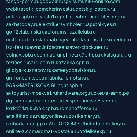
tango-perm.ru
gooddir.ru
sgv.su
multiki-online.com
webkrasotki.com
cherinvest.ru
detskiy-ostrov.ru
ankou.spb.ru
alvesta1.ru
pdf-creator.ru
nix-files.org.ru
sakhatoday.ru
elektrikersymboler.ru
sputnikyes.ru
golf2club.msk.ru
aeforums.ru
zallclub.ru
multimodal.msk.ru
habaigry.ru
haikko.ru
sobakopedia.ru
isz-fest.ru
ewnc.info
screensaver-clock.net.ru
volnav.spb.ru
comnat.ru
npf.net.ru
7bit.pp.ru
kalugatur.ru
tesiaes.ru
card.com.ru
kazanka.spb.ru
gildiya-kuznecov.ru
kameryboavision.ru
griffoncom.spb.ru
fabrika-emotsiy.ru
PARK-MATROSOVA.RU
agat.spb.ru
avtoyurist-moskva1.ru
hardware.org.ru
схема-авто.рф
dg-lab.ru
angrup.ru
recruiter.spb.ru
music8.spb.ru
krsk124.ru
kubok.spb.ru
romanofforex.ru
analitikaplus.ru
spyonline.ru
zosikamery.ru
sloboda-ural.pp.ru
AUTO-COM.SU
hohota.net
alimy.ru
online-z.com
aromat-vostoka.ru
otdelkaexp.ru