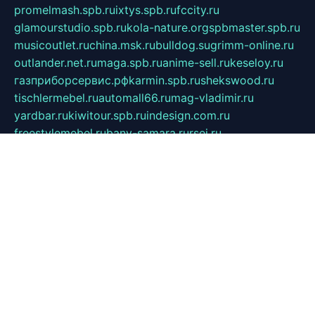
promelmash.spb.ru
ixtys.spb.ru
fccity.ru
glamourstudio.spb.ru
kola-nature.org
spbmaster.spb.ru
musicoutlet.ru
china.msk.ru
bulldog.su
grimm-online.ru
outlander.net.ru
maga.spb.ru
anime-sell.ru
keseloy.ru
газприборсервис.рф
karmin.spb.ru
shekswood.ru
tischlermebel.ru
automall66.ru
mag-vladimir.ru
yardbar.ru
kiwitour.spb.ru
indesign.com.ru
freestylemebel.ru
bany-samara.ru
rsei.ru
naidisvoyput.ru
mgsn-invest.ru
ipkamerasannce.ru
alicante-house.ru
ibelka74.ru
cozyhouse.info
vlkargalev-studio.ru
700mb.ru
figura-ufa.ru
alina-live.ru
belarusiannews.ru
womenknow.ru
dos-vniimk.ru
sega.net.ru
dv.net.ru
phenomenonsofhistory.com
telesputnik.net.ru
wall.pp.ru
pylesosroidmi.ru
gtc-clan.ru
cligs.ru
bibikazap.ru
popova.org.ru
netwhistler.spb.ru
bellvil.ru
bonzon.ru
iss-vladik.ru
defiparis.net.ru
las-gryzas.ru
amku.ru
electednews.spb.ru
feather.org.ru
spar72.ru
tankiigri.ru