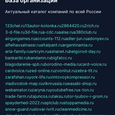
База организаций
Актуальный каталог компаний по всей России
133chel.ru
13autor-kolonka.ru
2864420.ru
2rich.ru
3-d-file.ru
3d-file.ru
a-cdc.ru
aalse.ru
a380club.ru
airgungames.ru
accounts-112.ru
adler-jun.ru
adonyev.ru
alfeihavsalnassr.ru
altaipant.ru
argentinamia.ru
aria-family.ru
arkrym.ru
ashanet.ru
belgorod-day.ru
bankaribi.ru
bandamn.ru
bigfatcc.ru
blagodarenie-spb.ru
borodino-media.ru
card-voice.ru
cardvoice.ru
zed-online.ru
zvonitut.ru
zebra-tlt.ru
zarafshan.ru
york-life.ru
vintovoykompressor.ru
vladivostok-map.ru
vlknrussia.ru
wasabi-shop.ru
webamator.ru
zaryna.ru
youtubefree.ru
x-ton.ru
trade-farm.ru
tajuncos.ru
taksu.ru
tor-lyubov-i-grom.ru
spayderhed-2022.ru
splclub.ru
stoppamedia.ru
snow-guard.ru
slovar-ivrit.ru
cleanmedicine.ru