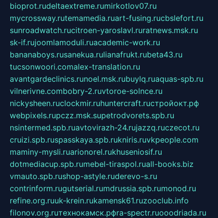
bioprot.ru
deltaextreme.ru
mirkotlov07.ru
mycrossway.ru
temamedia.ru
art-fusing.ru
cbslefort.ru
sunroadwatch.ru
citroen-yaroslavl.ru
ratnews.msk.ru
sk-if.ru
joomlamoduli.ru
academic-work.ru
bananaboys.ru
sanekua.ru
lianafrukt.ru
beta43.ru
tucsonwoori.com
alex-translation.ru
avantgardeclinics.ru
noel.msk.ru
buylq.ru
aquas-spb.ru
vilnerivne.com
bobry-2.ru
vtoroe-solnce.ru
nickysheen.ru
clockmir.ru
huntercraft.ru
стройокт.рф
webpixels.ru
pczz.msk.su
petrodvorets.spb.ru
nsintermed.spb.ru
avtovirazh-24.ru
jazzq.ru
czecot.ru
cruizi.spb.ru
spasskaya.spb.ru
kniris.ru
vkpeople.com
maminy-mysli.ru
arionorel.ru
khuseniosif.ru
dotmediacup.spb.ru
mebel-tiraspol.ru
all-books.biz
vmauto.spb.ru
shop-astyle.ru
derevo-s.ru
contrinform.ru
gutserial.ru
mdrussia.spb.ru
monod.ru
refine.org.ru
uk-krein.ru
kamensk61.ru
zooclub.info
filonov.org.ru
технокамск.рф
ra-spectr.ru
ooodriada.ru