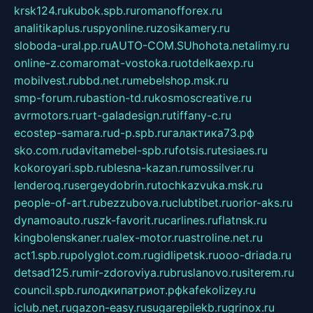
krsk124.ru
kubok.spb.ru
romanofforex.ru
analitikaplus.ru
spyonline.ru
zosikamery.ru
sloboda-ural.pp.ru
AUTO-COM.SU
hohota.net
alimy.ru
online-z.com
aromat-vostoka.ru
otdelkaexp.ru
mobilvest.ru
bbd.net.ru
mebelshop.msk.ru
smp-forum.ru
bastion-td.ru
kosmoscreative.ru
avrmotors.ru
art-galadesign.ru
tiffany-c.ru
ecostep-samara.ru
d-p.spb.ru
галактика73.рф
sko.com.ru
davitamebel-spb.ru
fotsis.ru
tesiaes.ru
kokoroyari.spb.ru
blesna-kazan.ru
mossilver.ru
lenderoq.ru
sergeydobrin.ru
tochkazvuka.msk.ru
people-of-art.ru
bezzubova.ru
clubtibet.ru
orior-aks.ru
dynamoauto.ru
szk-favorit.ru
carlines.ru
flatnsk.ru
kingbolenskaner.ru
alex-motor.ru
astroline.net.ru
act1.spb.ru
polyglot.com.ru
gidlipetsk.ru
ooo-driada.ru
detsad125.ru
mir-zdoroviya.ru
bruslanovo.ru
siterem.ru
council.spb.ru
лодкипатриот.рф
kafekolizey.ru
iclub.net.ru
gazon-easy.ru
sugarepilekb.ru
grinox.ru