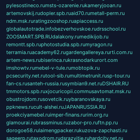
pylesostineco.ru
msts-ozarenie.ru
kameryjooan.ru
artemovskij.ru
dopler.spb.ru
aid70.ru
metall-perm.ru
ndm.msk.ru
ratingzooshop.ru
apiaccess.ru
globalautotrade.info
bezverhovskoe.ru
drsschool.ru
ZOOSMART.SPB.RU
dalakony.ru
medikijob.ru
remontt.spb.ru
photostudia.spb.ru
myragon.ru
terramia.ru
academy62.ru
gardengallereya.ru
rti.com.ru
artem-news.ru
biserinca.ru
krasnodarkurort.com
imshowtv.ru
mebel-v-tule.ru
mobtopik.ru
pcsecurity.net.ru
tool-sib.ru
multimetrunit.ru
sp-tour.ru
fan-cs.ru
santeh-russia.ru
symbian9.net.ru
DSHAIR.RU
tmmotors.spb.ru
xjocuricopii.com
musavtomat.msk.ru
obustrojdom.ru
sovetcik.ru
ybaranovskaya.ru
ppknews.ru
cult-alshei.ru
JAPANRUSSIA.RU
proekciyamebel.ru
imper-finans.ru
rim.org.ru
glamourai.ru
brassminus.ru
zabor-pro.ru
ftn.pp.ru
dorogoe58.ru
laimengpacker.ru
kuzova-zapchasti.ru
sageerp.ru
taxodrom.ru
dsrazvitie.ru
hardcity.net.ru