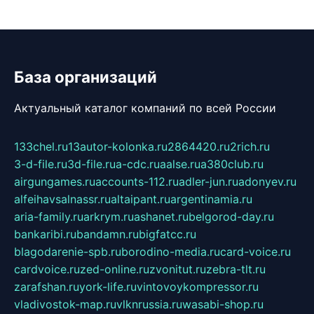
База организаций
Актуальный каталог компаний по всей России
133chel.ru
13autor-kolonka.ru
2864420.ru
2rich.ru
3-d-file.ru
3d-file.ru
a-cdc.ru
aalse.ru
a380club.ru
airgungames.ru
accounts-112.ru
adler-jun.ru
adonyev.ru
alfeihavsalnassr.ru
altaipant.ru
argentinamia.ru
aria-family.ru
arkrym.ru
ashanet.ru
belgorod-day.ru
bankaribi.ru
bandamn.ru
bigfatcc.ru
blagodarenie-spb.ru
borodino-media.ru
card-voice.ru
cardvoice.ru
zed-online.ru
zvonitut.ru
zebra-tlt.ru
zarafshan.ru
york-life.ru
vintovoykompressor.ru
vladivostok-map.ru
vlknrussia.ru
wasabi-shop.ru