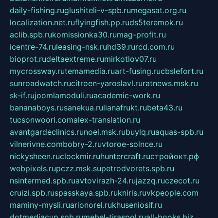
daily-fishing.ru
glushiteli-v-spb.ru
megasat.org.ru
localization.net.ru
flyingfish.pp.ru
ds5teremok.ru
aclib.spb.ru
komissionka30.ru
mag-profit.ru
icentre-74.ru
leasing-nsk.ru
hd39.ru
rcd.com.ru
bioprot.ru
deltaextreme.ru
mirkotlov07.ru
mycrossway.ru
temamedia.ru
art-fusing.ru
cbslefort.ru
sunroadwatch.ru
citroen-yaroslavl.ru
ratnews.msk.ru
sk-if.ru
joomlamoduli.ru
academic-work.ru
bananaboys.ru
sanekua.ru
lianafrukt.ru
beta43.ru
tucsonwoori.com
alex-translation.ru
avantgardeclinics.ru
noel.msk.ru
buylq.ru
aquas-spb.ru
vilnerivne.com
bobry-2.ru
vtoroe-solnce.ru
nickysheen.ru
clockmir.ru
huntercraft.ru
стройокт.рф
webpixels.ru
pczz.msk.su
petrodvorets.spb.ru
nsintermed.spb.ru
avtovirazh-24.ru
jazzq.ru
czecot.ru
cruizi.spb.ru
spasskaya.spb.ru
kniris.ru
vkpeople.com
maminy-mysli.ru
arionorel.ru
khuseniosif.ru
dotmediacup.spb.ru
mebel-tiraspol.ru
all-books.biz