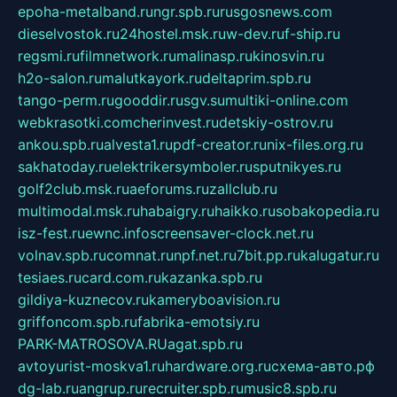
epoha-metalband.ru
ngr.spb.ru
rusgosnews.com
dieselvostok.ru
24hostel.msk.ru
w-dev.ru
f-ship.ru
regsmi.ru
filmnetwork.ru
malinasp.ru
kinosvin.ru
h2o-salon.ru
malutkayork.ru
deltaprim.spb.ru
tango-perm.ru
gooddir.ru
sgv.su
multiki-online.com
webkrasotki.com
cherinvest.ru
detskiy-ostrov.ru
ankou.spb.ru
alvesta1.ru
pdf-creator.ru
nix-files.org.ru
sakhatoday.ru
elektrikersymboler.ru
sputnikyes.ru
golf2club.msk.ru
aeforums.ru
zallclub.ru
multimodal.msk.ru
habaigry.ru
haikko.ru
sobakopedia.ru
isz-fest.ru
ewnc.info
screensaver-clock.net.ru
volnav.spb.ru
comnat.ru
npf.net.ru
7bit.pp.ru
kalugatur.ru
tesiaes.ru
card.com.ru
kazanka.spb.ru
gildiya-kuznecov.ru
kameryboavision.ru
griffoncom.spb.ru
fabrika-emotsiy.ru
PARK-MATROSOVA.RU
agat.spb.ru
avtoyurist-moskva1.ru
hardware.org.ru
схема-авто.рф
dg-lab.ru
angrup.ru
recruiter.spb.ru
music8.spb.ru