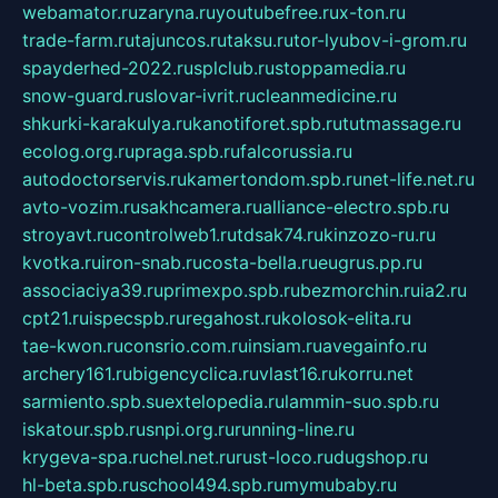
webamator.ru
zaryna.ru
youtubefree.ru
x-ton.ru
trade-farm.ru
tajuncos.ru
taksu.ru
tor-lyubov-i-grom.ru
spayderhed-2022.ru
splclub.ru
stoppamedia.ru
snow-guard.ru
slovar-ivrit.ru
cleanmedicine.ru
shkurki-karakulya.ru
kanotiforet.spb.ru
tutmassage.ru
ecolog.org.ru
praga.spb.ru
falcorussia.ru
autodoctorservis.ru
kamertondom.spb.ru
net-life.net.ru
avto-vozim.ru
sakhcamera.ru
alliance-electro.spb.ru
stroyavt.ru
controlweb1.ru
tdsak74.ru
kinzozo-ru.ru
kvotka.ru
iron-snab.ru
costa-bella.ru
eugrus.pp.ru
associaciya39.ru
primexpo.spb.ru
bezmorchin.ru
ia2.ru
cpt21.ru
ispecspb.ru
regahost.ru
kolosok-elita.ru
tae-kwon.ru
consrio.com.ru
insiam.ru
avegainfo.ru
archery161.ru
bigencyclica.ru
vlast16.ru
korru.net
sarmiento.spb.su
extelopedia.ru
lammin-suo.spb.ru
iskatour.spb.ru
snpi.org.ru
running-line.ru
krygeva-spa.ru
chel.net.ru
rust-loco.ru
dugshop.ru
hl-beta.spb.ru
school494.spb.ru
mymubaby.ru