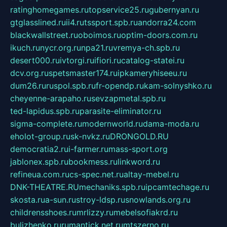
ratinghomegames.ru
topservice25.ru
gubernyan.ru
gtglasslined.ru
ii4.ru
tssport.spb.ru
andorra24.com
blackwallstreet.ru
oboimos.ru
optim-doors.com.ru
ikuch.ru
nycr.org.ru
npa21.ru
vremya-ch.spb.ru
desert000.ru
ivtorgi.ru
ifiori.ru
catalog-statei.ru
dcv.org.ru
spetsmaster174.ru
ipkameryhiseeu.ru
dum26.ru
ruspol.spb.ru
fr-opendp.ru
kam-solnyshko.ru
cheyenne-arapaho.ru
sevzapmetal.spb.ru
ted-lapidus.spb.ru
parasite-eliminator.ru
sigma-complete.ru
modernworld.ru
dama-moda.ru
eholot-group.ru
sk-nvkz.ru
DRONGOLD.RU
democratia2.ru
i-farmer.ru
mass-sport.org
jablonex.spb.ru
bookmess.ru
linkword.ru
refineua.com.ru
cs-spec.net.ru
altay-mebel.ru
DNK-THEATRE.RU
mechaniks.spb.ru
ipcamtechage.ru
skosta.ru
a-sun.ru
stroy-ldsp.ru
snowlands.org.ru
childrensshoes.ru
mrlizzy.ru
mebelsofiakrd.ru
bulizhenko.ru
rumantick.net.ru
mtszerno.ru