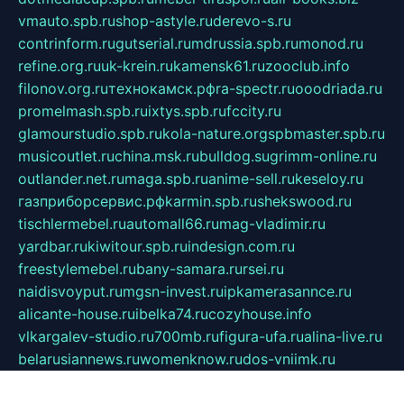
vmauto.spb.ru
shop-astyle.ru
derevo-s.ru
contrinform.ru
gutserial.ru
mdrussia.spb.ru
monod.ru
refine.org.ru
uk-krein.ru
kamensk61.ru
zooclub.info
filonov.org.ru
технокамск.рф
ra-spectr.ru
ooodriada.ru
promelmash.spb.ru
ixtys.spb.ru
fccity.ru
glamourstudio.spb.ru
kola-nature.org
spbmaster.spb.ru
musicoutlet.ru
china.msk.ru
bulldog.su
grimm-online.ru
outlander.net.ru
maga.spb.ru
anime-sell.ru
keseloy.ru
газприборсервис.рф
karmin.spb.ru
shekswood.ru
tischlermebel.ru
automall66.ru
mag-vladimir.ru
yardbar.ru
kiwitour.spb.ru
indesign.com.ru
freestylemebel.ru
bany-samara.ru
rsei.ru
naidisvoyput.ru
mgsn-invest.ru
ipkamerasannce.ru
alicante-house.ru
ibelka74.ru
cozyhouse.info
vlkargalev-studio.ru
700mb.ru
figura-ufa.ru
alina-live.ru
belarusiannews.ru
womenknow.ru
dos-vniimk.ru
sega.net.ru
dv.net.ru
phenomenonsofhistory.com