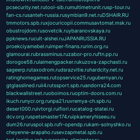
pcsecurity.net.ru
tool-sib.ru
multimetrunit.ru
sp-tour.ru
fan-cs.ru
santeh-russia.ru
symbian9.net.ru
DSHAIR.RU
tmmotors.spb.ru
xjocuricopii.com
musavtomat.msk.ru
obustrojdom.ru
sovetcik.ru
ybaranovskaya.ru
ppknews.ru
cult-alshei.ru
JAPANRUSSIA.RU
proekciyamebel.ru
imper-finans.ru
rim.org.ru
glamourai.ru
brassminus.ru
zabor-pro.ru
ftn.pp.ru
dorogoe58.ru
laimengpacker.ru
kuzova-zapchasti.ru
sageerp.ru
taxodrom.ru
dsrazvitie.ru
hardcity.net.ru
ratinghomegames.ru
topservice25.ru
gubernyan.ru
gtglasslined.ru
ii4.ru
tssport.spb.ru
andorra24.com
blackwallstreet.ru
oboimos.ru
optim-doors.com.ru
ikuch.ru
nycr.org.ru
npa21.ru
vremya-ch.spb.ru
desert000.ru
ivtorgi.ru
ifiori.ru
catalog-statei.ru
dcv.org.ru
spetsmaster174.ru
ipkameryhiseeu.ru
dum26.ru
ruspol.spb.ru
fr-opendp.ru
kam-solnyshko.ru
cheyenne-arapaho.ru
sevzapmetal.spb.ru
ted-lapidus.spb.ru
parasite-eliminator.ru