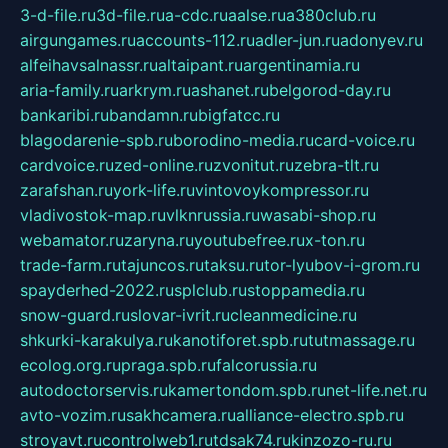
3-d-file.ru
3d-file.ru
a-cdc.ru
aalse.ru
a380club.ru
airgungames.ru
accounts-112.ru
adler-jun.ru
adonyev.ru
alfeihavsalnassr.ru
altaipant.ru
argentinamia.ru
aria-family.ru
arkrym.ru
ashanet.ru
belgorod-day.ru
bankaribi.ru
bandamn.ru
bigfatcc.ru
blagodarenie-spb.ru
borodino-media.ru
card-voice.ru
cardvoice.ru
zed-online.ru
zvonitut.ru
zebra-tlt.ru
zarafshan.ru
york-life.ru
vintovoykompressor.ru
vladivostok-map.ru
vlknrussia.ru
wasabi-shop.ru
webamator.ru
zaryna.ru
youtubefree.ru
x-ton.ru
trade-farm.ru
tajuncos.ru
taksu.ru
tor-lyubov-i-grom.ru
spayderhed-2022.ru
splclub.ru
stoppamedia.ru
snow-guard.ru
slovar-ivrit.ru
cleanmedicine.ru
shkurki-karakulya.ru
kanotiforet.spb.ru
tutmassage.ru
ecolog.org.ru
praga.spb.ru
falcorussia.ru
autodoctorservis.ru
kamertondom.spb.ru
net-life.net.ru
avto-vozim.ru
sakhcamera.ru
alliance-electro.spb.ru
stroyavt.ru
controlweb1.ru
tdsak74.ru
kinzozo-ru.ru