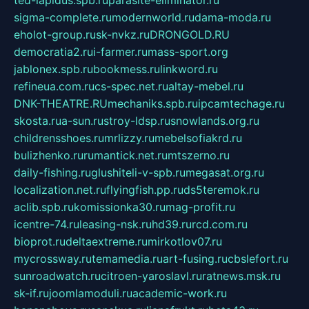
sigma-complete.ru
modernworld.ru
dama-moda.ru
eholot-group.ru
sk-nvkz.ru
DRONGOLD.RU
democratia2.ru
i-farmer.ru
mass-sport.org
jablonex.spb.ru
bookmess.ru
linkword.ru
refineua.com.ru
cs-spec.net.ru
altay-mebel.ru
DNK-THEATRE.RU
mechaniks.spb.ru
ipcamtechage.ru
skosta.ru
a-sun.ru
stroy-ldsp.ru
snowlands.org.ru
childrensshoes.ru
mrlizzy.ru
mebelsofiakrd.ru
bulizhenko.ru
rumantick.net.ru
mtszerno.ru
daily-fishing.ru
glushiteli-v-spb.ru
megasat.org.ru
localization.net.ru
flyingfish.pp.ru
ds5teremok.ru
aclib.spb.ru
komissionka30.ru
mag-profit.ru
icentre-74.ru
leasing-nsk.ru
hd39.ru
rcd.com.ru
bioprot.ru
deltaextreme.ru
mirkotlov07.ru
mycrossway.ru
temamedia.ru
art-fusing.ru
cbslefort.ru
sunroadwatch.ru
citroen-yaroslavl.ru
ratnews.msk.ru
sk-if.ru
joomlamoduli.ru
academic-work.ru