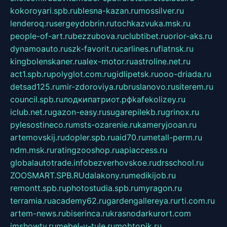
kokoroyari.spb.ru
blesna-kazan.ru
mossilver.ru
lenderoq.ru
sergeydobrin.ru
tochkazvuka.msk.ru
people-of-art.ru
bezzubova.ru
clubtibet.ru
orior-aks.ru
dynamoauto.ru
szk-favorit.ru
carlines.ru
flatnsk.ru
kingbolenskaner.ru
alex-motor.ru
astroline.net.ru
act1.spb.ru
polyglot.com.ru
gidlipetsk.ru
ooo-driada.ru
detsad125.ru
mir-zdoroviya.ru
bruslanovo.ru
siterem.ru
council.spb.ru
лодкипатриот.рф
kafekolizey.ru
iclub.net.ru
gazon-easy.ru
sugarepilekb.ru
grinox.ru
pylesostineco.ru
msts-ozarenie.ru
kameryjooan.ru
artemovskij.ru
dopler.spb.ru
aid70.ru
metall-perm.ru
ndm.msk.ru
ratingzooshop.ru
apiaccess.ru
globalautotrade.info
bezverhovskoe.ru
drsschool.ru
ZOOSMART.SPB.RU
dalakony.ru
medikijob.ru
remontt.spb.ru
photostudia.spb.ru
myragon.ru
terramia.ru
academy62.ru
gardengallereya.ru
rti.com.ru
artem-news.ru
biserinca.ru
krasnodarkurort.com
imshowtv.ru
mebel-v-tule.ru
mobtopik.ru