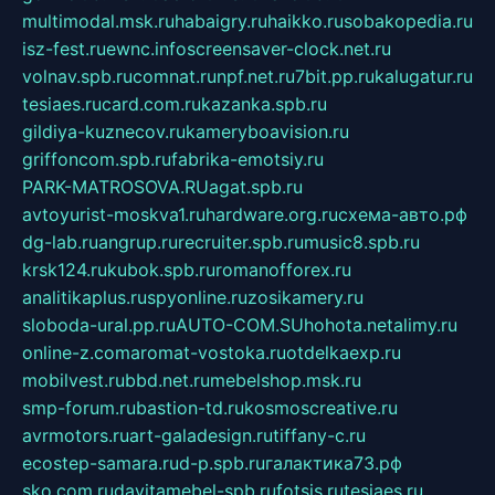
multimodal.msk.ru
habaigry.ru
haikko.ru
sobakopedia.ru
isz-fest.ru
ewnc.info
screensaver-clock.net.ru
volnav.spb.ru
comnat.ru
npf.net.ru
7bit.pp.ru
kalugatur.ru
tesiaes.ru
card.com.ru
kazanka.spb.ru
gildiya-kuznecov.ru
kameryboavision.ru
griffoncom.spb.ru
fabrika-emotsiy.ru
PARK-MATROSOVA.RU
agat.spb.ru
avtoyurist-moskva1.ru
hardware.org.ru
схема-авто.рф
dg-lab.ru
angrup.ru
recruiter.spb.ru
music8.spb.ru
krsk124.ru
kubok.spb.ru
romanofforex.ru
analitikaplus.ru
spyonline.ru
zosikamery.ru
sloboda-ural.pp.ru
AUTO-COM.SU
hohota.net
alimy.ru
online-z.com
aromat-vostoka.ru
otdelkaexp.ru
mobilvest.ru
bbd.net.ru
mebelshop.msk.ru
smp-forum.ru
bastion-td.ru
kosmoscreative.ru
avrmotors.ru
art-galadesign.ru
tiffany-c.ru
ecostep-samara.ru
d-p.spb.ru
галактика73.рф
sko.com.ru
davitamebel-spb.ru
fotsis.ru
tesiaes.ru