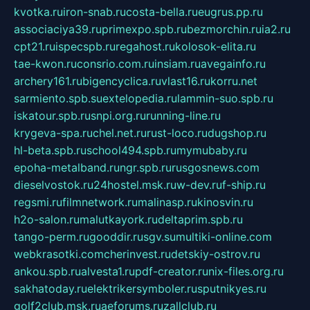
kvotka.ru
iron-snab.ru
costa-bella.ru
eugrus.pp.ru
associaciya39.ru
primexpo.spb.ru
bezmorchin.ru
ia2.ru
cpt21.ru
ispecspb.ru
regahost.ru
kolosok-elita.ru
tae-kwon.ru
consrio.com.ru
insiam.ru
avegainfo.ru
archery161.ru
bigencyclica.ru
vlast16.ru
korru.net
sarmiento.spb.su
extelopedia.ru
lammin-suo.spb.ru
iskatour.spb.ru
snpi.org.ru
running-line.ru
krygeva-spa.ru
chel.net.ru
rust-loco.ru
dugshop.ru
hl-beta.spb.ru
school494.spb.ru
mymubaby.ru
epoha-metalband.ru
ngr.spb.ru
rusgosnews.com
dieselvostok.ru
24hostel.msk.ru
w-dev.ru
f-ship.ru
regsmi.ru
filmnetwork.ru
malinasp.ru
kinosvin.ru
h2o-salon.ru
malutkayork.ru
deltaprim.spb.ru
tango-perm.ru
gooddir.ru
sgv.su
multiki-online.com
webkrasotki.com
cherinvest.ru
detskiy-ostrov.ru
ankou.spb.ru
alvesta1.ru
pdf-creator.ru
nix-files.org.ru
sakhatoday.ru
elektrikersymboler.ru
sputnikyes.ru
golf2club.msk.ru
aeforums.ru
zallclub.ru