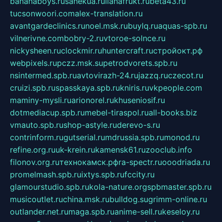
bananaboys.ru
sanekua.ru
lianafrukt.ru
beta43.ru
tucsonwoori.com
alex-translation.ru
avantgardeclinics.ru
noel.msk.ru
buylq.ru
aquas-spb.ru
vilnerivne.com
bobry-2.ru
vtoroe-solnce.ru
nickysheen.ru
clockmir.ru
huntercraft.ru
стройокт.рф
webpixels.ru
pczz.msk.su
petrodvorets.spb.ru
nsintermed.spb.ru
avtovirazh-24.ru
jazzq.ru
czecot.ru
cruizi.spb.ru
spasskaya.spb.ru
kniris.ru
vkpeople.com
maminy-mysli.ru
arionorel.ru
khuseniosif.ru
dotmediacup.spb.ru
mebel-tiraspol.ru
all-books.biz
vmauto.spb.ru
shop-astyle.ru
derevo-s.ru
contrinform.ru
gutserial.ru
mdrussia.spb.ru
monod.ru
refine.org.ru
uk-krein.ru
kamensk61.ru
zooclub.info
filonov.org.ru
технокамск.рф
ra-spectr.ru
ooodriada.ru
promelmash.spb.ru
ixtys.spb.ru
fccity.ru
glamourstudio.spb.ru
kola-nature.org
spbmaster.spb.ru
musicoutlet.ru
china.msk.ru
bulldog.su
grimm-online.ru
outlander.net.ru
maga.spb.ru
anime-sell.ru
keseloy.ru