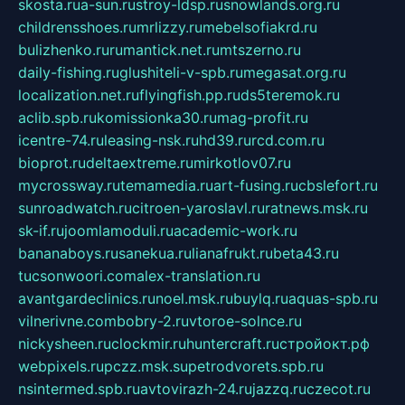
skosta.ru
a-sun.ru
stroy-ldsp.ru
snowlands.org.ru
childrensshoes.ru
mrlizzy.ru
mebelsofiakrd.ru
bulizhenko.ru
rumantick.net.ru
mtszerno.ru
daily-fishing.ru
glushiteli-v-spb.ru
megasat.org.ru
localization.net.ru
flyingfish.pp.ru
ds5teremok.ru
aclib.spb.ru
komissionka30.ru
mag-profit.ru
icentre-74.ru
leasing-nsk.ru
hd39.ru
rcd.com.ru
bioprot.ru
deltaextreme.ru
mirkotlov07.ru
mycrossway.ru
temamedia.ru
art-fusing.ru
cbslefort.ru
sunroadwatch.ru
citroen-yaroslavl.ru
ratnews.msk.ru
sk-if.ru
joomlamoduli.ru
academic-work.ru
bananaboys.ru
sanekua.ru
lianafrukt.ru
beta43.ru
tucsonwoori.com
alex-translation.ru
avantgardeclinics.ru
noel.msk.ru
buylq.ru
aquas-spb.ru
vilnerivne.com
bobry-2.ru
vtoroe-solnce.ru
nickysheen.ru
clockmir.ru
huntercraft.ru
стройокт.рф
webpixels.ru
pczz.msk.su
petrodvorets.spb.ru
nsintermed.spb.ru
avtovirazh-24.ru
jazzq.ru
czecot.ru