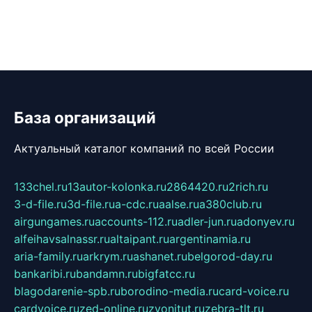
База организаций
Актуальный каталог компаний по всей России
133chel.ru
13autor-kolonka.ru
2864420.ru
2rich.ru
3-d-file.ru
3d-file.ru
a-cdc.ru
aalse.ru
a380club.ru
airgungames.ru
accounts-112.ru
adler-jun.ru
adonyev.ru
alfeihavsalnassr.ru
altaipant.ru
argentinamia.ru
aria-family.ru
arkrym.ru
ashanet.ru
belgorod-day.ru
bankaribi.ru
bandamn.ru
bigfatcc.ru
blagodarenie-spb.ru
borodino-media.ru
card-voice.ru
cardvoice.ru
zed-online.ru
zvonitut.ru
zebra-tlt.ru