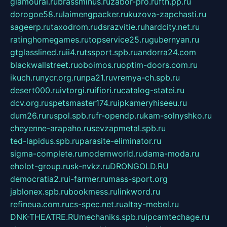
glamourai.ru
brassminus.ru
zabor-pro.ru
ftn.pp.ru
dorogoe58.ru
laimengpacker.ru
kuzova-zapchasti.ru
sageerp.ru
taxodrom.ru
dsrazvitie.ru
hardcity.net.ru
ratinghomegames.ru
topservice25.ru
gubernyan.ru
gtglasslined.ru
ii4.ru
tssport.spb.ru
andorra24.com
blackwallstreet.ru
oboimos.ru
optim-doors.com.ru
ikuch.ru
nycr.org.ru
npa21.ru
vremya-ch.spb.ru
desert000.ru
ivtorgi.ru
ifiori.ru
catalog-statei.ru
dcv.org.ru
spetsmaster174.ru
ipkameryhiseeu.ru
dum26.ru
ruspol.spb.ru
fr-opendp.ru
kam-solnyshko.ru
cheyenne-arapaho.ru
sevzapmetal.spb.ru
ted-lapidus.spb.ru
parasite-eliminator.ru
sigma-complete.ru
modernworld.ru
dama-moda.ru
eholot-group.ru
sk-nvkz.ru
DRONGOLD.RU
democratia2.ru
i-farmer.ru
mass-sport.org
jablonex.spb.ru
bookmess.ru
linkword.ru
refineua.com.ru
cs-spec.net.ru
altay-mebel.ru
DNK-THEATRE.RU
mechaniks.spb.ru
ipcamtechage.ru