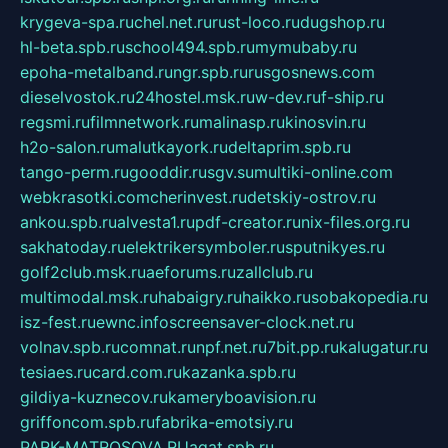
krygeva-spa.ru
chel.net.ru
rust-loco.ru
dugshop.ru
hl-beta.spb.ru
school494.spb.ru
mymubaby.ru
epoha-metalband.ru
ngr.spb.ru
rusgosnews.com
dieselvostok.ru
24hostel.msk.ru
w-dev.ru
f-ship.ru
regsmi.ru
filmnetwork.ru
malinasp.ru
kinosvin.ru
h2o-salon.ru
malutkayork.ru
deltaprim.spb.ru
tango-perm.ru
gooddir.ru
sgv.su
multiki-online.com
webkrasotki.com
cherinvest.ru
detskiy-ostrov.ru
ankou.spb.ru
alvesta1.ru
pdf-creator.ru
nix-files.org.ru
sakhatoday.ru
elektrikersymboler.ru
sputnikyes.ru
golf2club.msk.ru
aeforums.ru
zallclub.ru
multimodal.msk.ru
habaigry.ru
haikko.ru
sobakopedia.ru
isz-fest.ru
ewnc.info
screensaver-clock.net.ru
volnav.spb.ru
comnat.ru
npf.net.ru
7bit.pp.ru
kalugatur.ru
tesiaes.ru
card.com.ru
kazanka.spb.ru
gildiya-kuznecov.ru
kameryboavision.ru
griffoncom.spb.ru
fabrika-emotsiy.ru
PARK-MATROSOVA.RU
agat.spb.ru