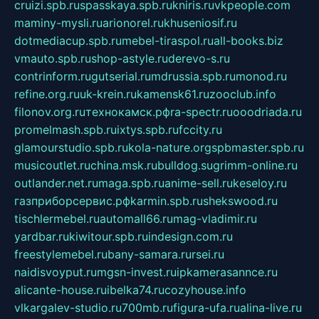
cruizi.spb.ru
spasskaya.spb.ru
kniris.ru
vkpeople.com
maminy-mysli.ru
arionorel.ru
khuseniosif.ru
dotmediacup.spb.ru
mebel-tiraspol.ru
all-books.biz
vmauto.spb.ru
shop-astyle.ru
derevo-s.ru
contrinform.ru
gutserial.ru
mdrussia.spb.ru
monod.ru
refine.org.ru
uk-krein.ru
kamensk61.ru
zooclub.info
filonov.org.ru
технокамск.рф
ra-spectr.ru
ooodriada.ru
promelmash.spb.ru
ixtys.spb.ru
fccity.ru
glamourstudio.spb.ru
kola-nature.org
spbmaster.spb.ru
musicoutlet.ru
china.msk.ru
bulldog.su
grimm-online.ru
outlander.net.ru
maga.spb.ru
anime-sell.ru
keseloy.ru
газприборсервис.рф
karmin.spb.ru
shekswood.ru
tischlermebel.ru
automall66.ru
mag-vladimir.ru
yardbar.ru
kiwitour.spb.ru
indesign.com.ru
freestylemebel.ru
bany-samara.ru
rsei.ru
naidisvoyput.ru
mgsn-invest.ru
ipkamerasannce.ru
alicante-house.ru
ibelka74.ru
cozyhouse.info
vlkargalev-studio.ru
700mb.ru
figura-ufa.ru
alina-live.ru