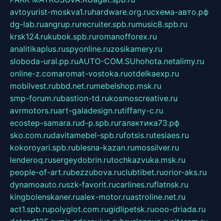
avtoyurist-moskva1.ru
hardware.org.ru
схема-авто.рф
dg-lab.ru
angrup.ru
recruiter.spb.ru
music8.spb.ru
krsk124.ru
kubok.spb.ru
romanofforex.ru
analitikaplus.ru
spyonline.ru
zosikamery.ru
sloboda-ural.pp.ru
AUTO-COM.SU
hohota.net
alimy.ru
online-z.com
aromat-vostoka.ru
otdelkaexp.ru
mobilvest.ru
bbd.net.ru
mebelshop.msk.ru
smp-forum.ru
bastion-td.ru
kosmoscreative.ru
avrmotors.ru
art-galadesign.ru
tiffany-c.ru
ecostep-samara.ru
d-p.spb.ru
галактика73.рф
sko.com.ru
davitamebel-spb.ru
fotsis.ru
tesiaes.ru
kokoroyari.spb.ru
blesna-kazan.ru
mossilver.ru
lenderoq.ru
sergeydobrin.ru
tochkazvuka.msk.ru
people-of-art.ru
bezzubova.ru
clubtibet.ru
orior-aks.ru
dynamoauto.ru
szk-favorit.ru
carlines.ru
flatnsk.ru
kingbolenskaner.ru
alex-motor.ru
astroline.net.ru
act1.spb.ru
polyglot.com.ru
gidlipetsk.ru
ooo-driada.ru