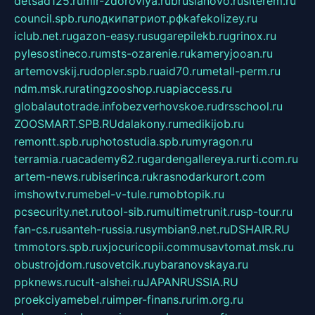
detsad125.ru
mir-zdoroviya.ru
bruslanovo.ru
siterem.ru
council.spb.ru
лодкипатриот.рф
kafekolizey.ru
iclub.net.ru
gazon-easy.ru
sugarepilekb.ru
grinox.ru
pylesostineco.ru
msts-ozarenie.ru
kameryjooan.ru
artemovskij.ru
dopler.spb.ru
aid70.ru
metall-perm.ru
ndm.msk.ru
ratingzooshop.ru
apiaccess.ru
globalautotrade.info
bezverhovskoe.ru
drsschool.ru
ZOOSMART.SPB.RU
dalakony.ru
medikijob.ru
remontt.spb.ru
photostudia.spb.ru
myragon.ru
terramia.ru
academy62.ru
gardengallereya.ru
rti.com.ru
artem-news.ru
biserinca.ru
krasnodarkurort.com
imshowtv.ru
mebel-v-tule.ru
mobtopik.ru
pcsecurity.net.ru
tool-sib.ru
multimetrunit.ru
sp-tour.ru
fan-cs.ru
santeh-russia.ru
symbian9.net.ru
DSHAIR.RU
tmmotors.spb.ru
xjocuricopii.com
musavtomat.msk.ru
obustrojdom.ru
sovetcik.ru
ybaranovskaya.ru
ppknews.ru
cult-alshei.ru
JAPANRUSSIA.RU
proekciyamebel.ru
imper-finans.ru
rim.org.ru