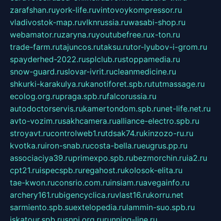
zarafshan.ru
york-life.ru
vintovoykompressor.ru
vladivostok-map.ru
vlknrussia.ru
wasabi-shop.ru
webamator.ru
zaryna.ru
youtubefree.ru
x-ton.ru
trade-farm.ru
tajuncos.ru
taksu.ru
tor-lyubov-i-grom.ru
spayderhed-2022.ru
splclub.ru
stoppamedia.ru
snow-guard.ru
slovar-ivrit.ru
cleanmedicine.ru
shkurki-karakulya.ru
kanotiforet.spb.ru
tutmassage.ru
ecolog.org.ru
praga.spb.ru
falcorussia.ru
autodoctorservis.ru
kamertondom.spb.ru
net-life.net.ru
avto-vozim.ru
sakhcamera.ru
alliance-electro.spb.ru
stroyavt.ru
controlweb1.ru
tdsak74.ru
kinzozo-ru.ru
kvotka.ru
iron-snab.ru
costa-bella.ru
eugrus.pp.ru
associaciya39.ru
primexpo.spb.ru
bezmorchin.ru
ia2.ru
cpt21.ru
ispecspb.ru
regahost.ru
kolosok-elita.ru
tae-kwon.ru
consrio.com.ru
insiam.ru
avegainfo.ru
archery161.ru
bigencyclica.ru
vlast16.ru
korru.net
sarmiento.spb.su
extelopedia.ru
lammin-suo.spb.ru
iskatour.spb.ru
snpi.org.ru
running-line.ru