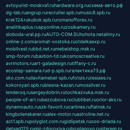
avtoyurist-moskva1.ru
hardware.org.ru
схема-авто.рф
dg-lab.ru
angrup.ru
recruiter.spb.ru
music8.spb.ru
krsk124.ru
kubok.spb.ru
romanofforex.ru
analitikaplus.ru
spyonline.ru
zosikamery.ru
sloboda-ural.pp.ru
AUTO-COM.SU
hohota.net
alimy.ru
online-z.com
aromat-vostoka.ru
otdelkaexp.ru
mobilvest.ru
bbd.net.ru
mebelshop.msk.ru
smp-forum.ru
bastion-td.ru
kosmoscreative.ru
avrmotors.ru
art-galadesign.ru
tiffany-c.ru
ecostep-samara.ru
d-p.spb.ru
галактика73.рф
sko.com.ru
davitamebel-spb.ru
fotsis.ru
tesiaes.ru
kokoroyari.spb.ru
blesna-kazan.ru
mossilver.ru
lenderoq.ru
sergeydobrin.ru
tochkazvuka.msk.ru
people-of-art.ru
bezzubova.ru
clubtibet.ru
orior-aks.ru
dynamoauto.ru
szk-favorit.ru
carlines.ru
flatnsk.ru
kingbolenskaner.ru
alex-motor.ru
astroline.net.ru
act1.spb.ru
polyglot.com.ru
gidlipetsk.ru
ooo-driada.ru
detsad125.ru
mir-zdoroviya.ru
bruslanovo.ru
siterem.ru