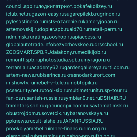
council.spb.ru
лодкипатриот.рф
kafekolizey.ru
iclub.net.ru
gazon-easy.ru
sugarepilekb.ru
grinox.ru
pylesostineco.ru
msts-ozarenie.ru
kameryjooan.ru
artemovskij.ru
dopler.spb.ru
aid70.ru
metall-perm.ru
ndm.msk.ru
ratingzooshop.ru
apiaccess.ru
globalautotrade.info
bezverhovskoe.ru
drsschool.ru
ZOOSMART.SPB.RU
dalakony.ru
medikijob.ru
remontt.spb.ru
photostudia.spb.ru
myragon.ru
terramia.ru
academy62.ru
gardengallereya.ru
rti.com.ru
artem-news.ru
biserinca.ru
krasnodarkurort.com
imshowtv.ru
mebel-v-tule.ru
mobtopik.ru
pcsecurity.net.ru
tool-sib.ru
multimetrunit.ru
sp-tour.ru
fan-cs.ru
santeh-russia.ru
symbian9.net.ru
DSHAIR.RU
tmmotors.spb.ru
xjocuricopii.com
musavtomat.msk.ru
obustrojdom.ru
sovetcik.ru
ybaranovskaya.ru
ppknews.ru
cult-alshei.ru
JAPANRUSSIA.RU
proekciyamebel.ru
imper-finans.ru
rim.org.ru
glamourai.ru
brassminus.ru
zabor-pro.ru
ftn.pp.ru