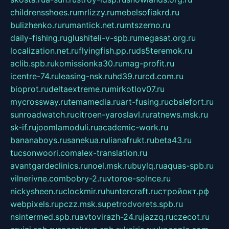
childrensshoes.ru
mrlizzy.ru
mebelsofiakrd.ru
bulizhenko.ru
rumantick.net.ru
mtszerno.ru
daily-fishing.ru
glushiteli-v-spb.ru
megasat.org.ru
localization.net.ru
flyingfish.pp.ru
ds5teremok.ru
aclib.spb.ru
komissionka30.ru
mag-profit.ru
icentre-74.ru
leasing-nsk.ru
hd39.ru
rcd.com.ru
bioprot.ru
deltaextreme.ru
mirkotlov07.ru
mycrossway.ru
temamedia.ru
art-fusing.ru
cbslefort.ru
sunroadwatch.ru
citroen-yaroslavl.ru
ratnews.msk.ru
sk-if.ru
joomlamoduli.ru
academic-work.ru
bananaboys.ru
sanekua.ru
lianafrukt.ru
beta43.ru
tucsonwoori.com
alex-translation.ru
avantgardeclinics.ru
noel.msk.ru
buylq.ru
aquas-spb.ru
vilnerivne.com
bobry-2.ru
vtoroe-solnce.ru
nickysheen.ru
clockmir.ru
huntercraft.ru
стройокт.рф
webpixels.ru
pczz.msk.su
petrodvorets.spb.ru
nsintermed.spb.ru
avtovirazh-24.ru
jazzq.ru
czecot.ru