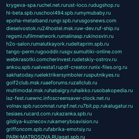
krygeva-spa.ru
chel.net.ru
rust-loco.ru
dugshop.ru
hl-beta.spb.ru
school494.spb.ru
mymubaby.ru
epoha-metalband.ru
ngr.spb.ru
rusgosnews.com
dieselvostok.ru
24hostel.msk.ru
w-dev.ru
f-ship.ru
regsmi.ru
filmnetwork.ru
malinasp.ru
kinosvin.ru
h2o-salon.ru
malutkayork.ru
deltaprim.spb.ru
tango-perm.ru
gooddir.ru
sgv.su
multiki-online.com
webkrasotki.com
cherinvest.ru
detskiy-ostrov.ru
ankou.spb.ru
alvesta1.ru
pdf-creator.ru
nix-files.org.ru
sakhatoday.ru
elektrikersymboler.ru
sputnikyes.ru
golf2club.msk.ru
aeforums.ru
zallclub.ru
multimodal.msk.ru
habaigry.ru
haikko.ru
sobakopedia.ru
isz-fest.ru
ewnc.info
screensaver-clock.net.ru
volnav.spb.ru
comnat.ru
npf.net.ru
7bit.pp.ru
kalugatur.ru
tesiaes.ru
card.com.ru
kazanka.spb.ru
gildiya-kuznecov.ru
kameryboavision.ru
griffoncom.spb.ru
fabrika-emotsiy.ru
PARK-MATROSOVA.RU
agat.spb.ru