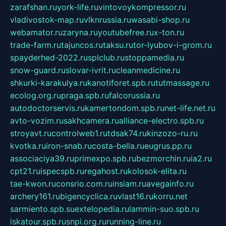
zarafshan.ru
york-life.ru
vintovoykompressor.ru
vladivostok-map.ru
vlknrussia.ru
wasabi-shop.ru
webamator.ru
zaryna.ru
youtubefree.ru
x-ton.ru
trade-farm.ru
tajuncos.ru
taksu.ru
tor-lyubov-i-grom.ru
spayderhed-2022.ru
splclub.ru
stoppamedia.ru
snow-guard.ru
slovar-ivrit.ru
cleanmedicine.ru
shkurki-karakulya.ru
kanotiforet.spb.ru
tutmassage.ru
ecolog.org.ru
praga.spb.ru
falcorussia.ru
autodoctorservis.ru
kamertondom.spb.ru
net-life.net.ru
avto-vozim.ru
sakhcamera.ru
alliance-electro.spb.ru
stroyavt.ru
controlweb1.ru
tdsak74.ru
kinzozo-ru.ru
kvotka.ru
iron-snab.ru
costa-bella.ru
eugrus.pp.ru
associaciya39.ru
primexpo.spb.ru
bezmorchin.ru
ia2.ru
cpt21.ru
ispecspb.ru
regahost.ru
kolosok-elita.ru
tae-kwon.ru
consrio.com.ru
insiam.ru
avegainfo.ru
archery161.ru
bigencyclica.ru
vlast16.ru
korru.net
sarmiento.spb.su
extelopedia.ru
lammin-suo.spb.ru
iskatour.spb.ru
snpi.org.ru
running-line.ru