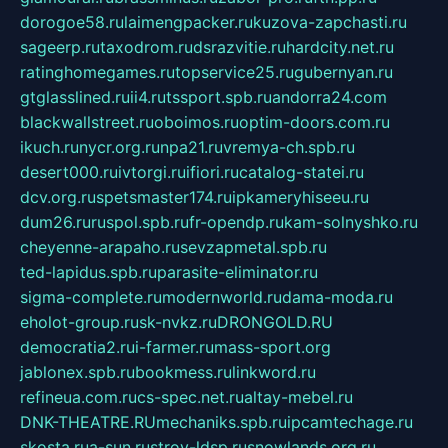
dorogoe58.ru
laimengpacker.ru
kuzova-zapchasti.ru
sageerp.ru
taxodrom.ru
dsrazvitie.ru
hardcity.net.ru
ratinghomegames.ru
topservice25.ru
gubernyan.ru
gtglasslined.ru
ii4.ru
tssport.spb.ru
andorra24.com
blackwallstreet.ru
oboimos.ru
optim-doors.com.ru
ikuch.ru
nycr.org.ru
npa21.ru
vremya-ch.spb.ru
desert000.ru
ivtorgi.ru
ifiori.ru
catalog-statei.ru
dcv.org.ru
spetsmaster174.ru
ipkameryhiseeu.ru
dum26.ru
ruspol.spb.ru
fr-opendp.ru
kam-solnyshko.ru
cheyenne-arapaho.ru
sevzapmetal.spb.ru
ted-lapidus.spb.ru
parasite-eliminator.ru
sigma-complete.ru
modernworld.ru
dama-moda.ru
eholot-group.ru
sk-nvkz.ru
DRONGOLD.RU
democratia2.ru
i-farmer.ru
mass-sport.org
jablonex.spb.ru
bookmess.ru
linkword.ru
refineua.com.ru
cs-spec.net.ru
altay-mebel.ru
DNK-THEATRE.RU
mechaniks.spb.ru
ipcamtechage.ru
skosta.ru
a-sun.ru
stroy-ldsp.ru
snowlands.org.ru