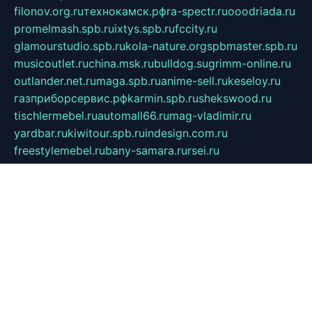
filonov.org.ru
технокамск.рф
ra-spectr.ru
ooodriada.ru
promelmash.spb.ru
ixtys.spb.ru
fccity.ru
glamourstudio.spb.ru
kola-nature.org
spbmaster.spb.ru
musicoutlet.ru
china.msk.ru
bulldog.su
grimm-online.ru
outlander.net.ru
maga.spb.ru
anime-sell.ru
keseloy.ru
газприборсервис.рф
karmin.spb.ru
shekswood.ru
tischlermebel.ru
automall66.ru
mag-vladimir.ru
yardbar.ru
kiwitour.spb.ru
indesign.com.ru
freestylemebel.ru
bany-samara.ru
rsei.ru
naidisvoyput.ru
mgsn-invest.ru
ipkamerasannce.ru
alicante-house.ru
ibelka74.ru
cozyhouse.info
vlkargalev-studio.ru
700mb.ru
figura-ufa.ru
alina-live.ru
belarusiannews.ru
womenknow.ru
dos-vniimk.ru
sega.net.ru
dv.net.ru
phenomenonsofhistory.com
telesputnik.net.ru
wall.pp.ru
pylesosroidmi.ru
gtc-clan.ru
cligs.ru
bibikazap.ru
popova.org.ru
netwhistler.spb.ru
bellvil.ru
bonzon.ru
iss-vladik.ru
defiparis.net.ru
las-gryzas.ru
amku.ru