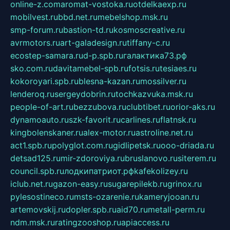
online-z.com
aromat-vostoka.ru
otdelkaexp.ru
mobilvest.ru
bbd.net.ru
mebelshop.msk.ru
smp-forum.ru
bastion-td.ru
kosmoscreative.ru
avrmotors.ru
art-galadesign.ru
tiffany-c.ru
ecostep-samara.ru
d-p.spb.ru
галактика73.рф
sko.com.ru
davitamebel-spb.ru
fotsis.ru
tesiaes.ru
kokoroyari.spb.ru
blesna-kazan.ru
mossilver.ru
lenderoq.ru
sergeydobrin.ru
tochkazvuka.msk.ru
people-of-art.ru
bezzubova.ru
clubtibet.ru
orior-aks.ru
dynamoauto.ru
szk-favorit.ru
carlines.ru
flatnsk.ru
kingbolenskaner.ru
alex-motor.ru
astroline.net.ru
act1.spb.ru
polyglot.com.ru
gidlipetsk.ru
ooo-driada.ru
detsad125.ru
mir-zdoroviya.ru
bruslanovo.ru
siterem.ru
council.spb.ru
лодкипатриот.рф
kafekolizey.ru
iclub.net.ru
gazon-easy.ru
sugarepilekb.ru
grinox.ru
pylesostineco.ru
msts-ozarenie.ru
kameryjooan.ru
artemovskij.ru
dopler.spb.ru
aid70.ru
metall-perm.ru
ndm.msk.ru
ratingzooshop.ru
apiaccess.ru