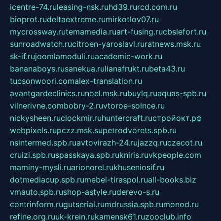
icentre-74.ru
leasing-nsk.ru
hd39.ru
rcd.com.ru
bioprot.ru
deltaextreme.ru
mirkotlov07.ru
mycrossway.ru
temamedia.ru
art-fusing.ru
cbslefort.ru
sunroadwatch.ru
citroen-yaroslavl.ru
ratnews.msk.ru
sk-if.ru
joomlamoduli.ru
academic-work.ru
bananaboys.ru
sanekua.ru
lianafrukt.ru
beta43.ru
tucsonwoori.com
alex-translation.ru
avantgardeclinics.ru
noel.msk.ru
buylq.ru
aquas-spb.ru
vilnerivne.com
bobry-2.ru
vtoroe-solnce.ru
nickysheen.ru
clockmir.ru
huntercraft.ru
стройокт.рф
webpixels.ru
pczz.msk.su
petrodvorets.spb.ru
nsintermed.spb.ru
avtovirazh-24.ru
jazzq.ru
czecot.ru
cruizi.spb.ru
spasskaya.spb.ru
kniris.ru
vkpeople.com
maminy-mysli.ru
arionorel.ru
khuseniosif.ru
dotmediacup.spb.ru
mebel-tiraspol.ru
all-books.biz
vmauto.spb.ru
shop-astyle.ru
derevo-s.ru
contrinform.ru
gutserial.ru
mdrussia.spb.ru
monod.ru
refine.org.ru
uk-krein.ru
kamensk61.ru
zooclub.info