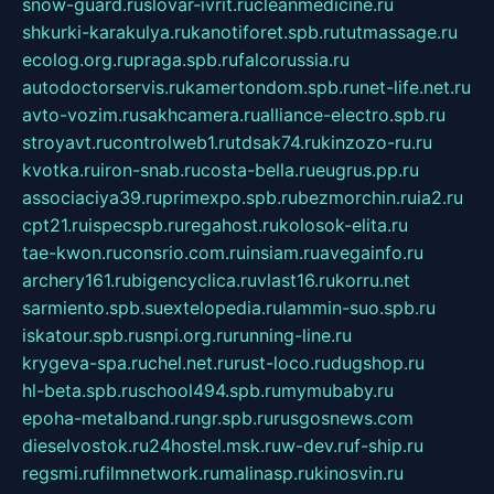
snow-guard.ru
slovar-ivrit.ru
cleanmedicine.ru
shkurki-karakulya.ru
kanotiforet.spb.ru
tutmassage.ru
ecolog.org.ru
praga.spb.ru
falcorussia.ru
autodoctorservis.ru
kamertondom.spb.ru
net-life.net.ru
avto-vozim.ru
sakhcamera.ru
alliance-electro.spb.ru
stroyavt.ru
controlweb1.ru
tdsak74.ru
kinzozo-ru.ru
kvotka.ru
iron-snab.ru
costa-bella.ru
eugrus.pp.ru
associaciya39.ru
primexpo.spb.ru
bezmorchin.ru
ia2.ru
cpt21.ru
ispecspb.ru
regahost.ru
kolosok-elita.ru
tae-kwon.ru
consrio.com.ru
insiam.ru
avegainfo.ru
archery161.ru
bigencyclica.ru
vlast16.ru
korru.net
sarmiento.spb.su
extelopedia.ru
lammin-suo.spb.ru
iskatour.spb.ru
snpi.org.ru
running-line.ru
krygeva-spa.ru
chel.net.ru
rust-loco.ru
dugshop.ru
hl-beta.spb.ru
school494.spb.ru
mymubaby.ru
epoha-metalband.ru
ngr.spb.ru
rusgosnews.com
dieselvostok.ru
24hostel.msk.ru
w-dev.ru
f-ship.ru
regsmi.ru
filmnetwork.ru
malinasp.ru
kinosvin.ru