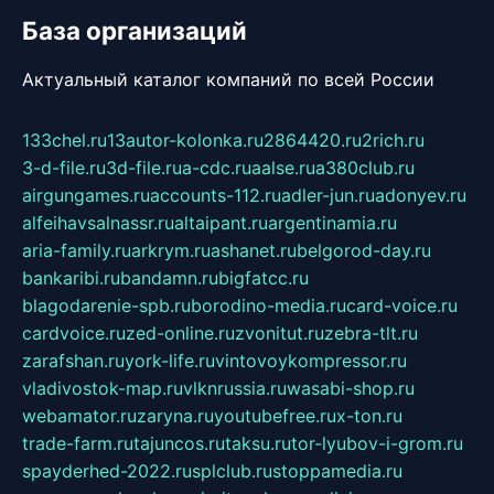
База организаций
Актуальный каталог компаний по всей России
133chel.ru
13autor-kolonka.ru
2864420.ru
2rich.ru
3-d-file.ru
3d-file.ru
a-cdc.ru
aalse.ru
a380club.ru
airgungames.ru
accounts-112.ru
adler-jun.ru
adonyev.ru
alfeihavsalnassr.ru
altaipant.ru
argentinamia.ru
aria-family.ru
arkrym.ru
ashanet.ru
belgorod-day.ru
bankaribi.ru
bandamn.ru
bigfatcc.ru
blagodarenie-spb.ru
borodino-media.ru
card-voice.ru
cardvoice.ru
zed-online.ru
zvonitut.ru
zebra-tlt.ru
zarafshan.ru
york-life.ru
vintovoykompressor.ru
vladivostok-map.ru
vlknrussia.ru
wasabi-shop.ru
webamator.ru
zaryna.ru
youtubefree.ru
x-ton.ru
trade-farm.ru
tajuncos.ru
taksu.ru
tor-lyubov-i-grom.ru
spayderhed-2022.ru
splclub.ru
stoppamedia.ru