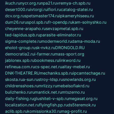
ikuch.ru
nycr.org.ru
npa21.ru
vremya-ch.spb.ru
desert000.ru
ivtorgi.ru
ifiori.ru
catalog-statei.ru
dcv.org.ru
spetsmaster174.ru
ipkameryhiseeu.ru
dum26.ru
ruspol.spb.ru
fr-opendp.ru
kam-solnyshko.ru
cheyenne-arapaho.ru
sevzapmetal.spb.ru
ted-lapidus.spb.ru
parasite-eliminator.ru
sigma-complete.ru
modernworld.ru
dama-moda.ru
eholot-group.ru
sk-nvkz.ru
DRONGOLD.RU
democratia2.ru
i-farmer.ru
mass-sport.org
jablonex.spb.ru
bookmess.ru
linkword.ru
refineua.com.ru
cs-spec.net.ru
altay-mebel.ru
DNK-THEATRE.RU
mechaniks.spb.ru
ipcamtechage.ru
skosta.ru
a-sun.ru
stroy-ldsp.ru
snowlands.org.ru
childrensshoes.ru
mrlizzy.ru
mebelsofiakrd.ru
bulizhenko.ru
rumantick.net.ru
mtszerno.ru
daily-fishing.ru
glushiteli-v-spb.ru
megasat.org.ru
localization.net.ru
flyingfish.pp.ru
ds5teremok.ru
aclib.spb.ru
komissionka30.ru
mag-profit.ru