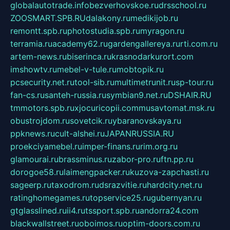
globalautotrade.info
bezverhovskoe.ru
drsschool.ru
ZOOSMART.SPB.RU
dalakony.ru
medikijob.ru
remontt.spb.ru
photostudia.spb.ru
myragon.ru
terramia.ru
academy62.ru
gardengallereya.ru
rti.com.ru
artem-news.ru
biserinca.ru
krasnodarkurort.com
imshowtv.ru
mebel-v-tule.ru
mobtopik.ru
pcsecurity.net.ru
tool-sib.ru
multimetrunit.ru
sp-tour.ru
fan-cs.ru
santeh-russia.ru
symbian9.net.ru
DSHAIR.RU
tmmotors.spb.ru
xjocuricopii.com
musavtomat.msk.ru
obustrojdom.ru
sovetcik.ru
ybaranovskaya.ru
ppknews.ru
cult-alshei.ru
JAPANRUSSIA.RU
proekciyamebel.ru
imper-finans.ru
rim.org.ru
glamourai.ru
brassminus.ru
zabor-pro.ru
ftn.pp.ru
dorogoe58.ru
laimengpacker.ru
kuzova-zapchasti.ru
sageerp.ru
taxodrom.ru
dsrazvitie.ru
hardcity.net.ru
ratinghomegames.ru
topservice25.ru
gubernyan.ru
gtglasslined.ru
ii4.ru
tssport.spb.ru
andorra24.com
blackwallstreet.ru
oboimos.ru
optim-doors.com.ru