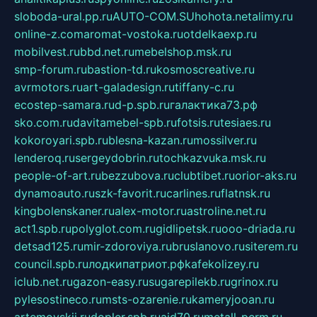
sloboda-ural.pp.ru
AUTO-COM.SU
hohota.net
alimy.ru
online-z.com
aromat-vostoka.ru
otdelkaexp.ru
mobilvest.ru
bbd.net.ru
mebelshop.msk.ru
smp-forum.ru
bastion-td.ru
kosmoscreative.ru
avrmotors.ru
art-galadesign.ru
tiffany-c.ru
ecostep-samara.ru
d-p.spb.ru
галактика73.рф
sko.com.ru
davitamebel-spb.ru
fotsis.ru
tesiaes.ru
kokoroyari.spb.ru
blesna-kazan.ru
mossilver.ru
lenderoq.ru
sergeydobrin.ru
tochkazvuka.msk.ru
people-of-art.ru
bezzubova.ru
clubtibet.ru
orior-aks.ru
dynamoauto.ru
szk-favorit.ru
carlines.ru
flatnsk.ru
kingbolenskaner.ru
alex-motor.ru
astroline.net.ru
act1.spb.ru
polyglot.com.ru
gidlipetsk.ru
ooo-driada.ru
detsad125.ru
mir-zdoroviya.ru
bruslanovo.ru
siterem.ru
council.spb.ru
лодкипатриот.рф
kafekolizey.ru
iclub.net.ru
gazon-easy.ru
sugarepilekb.ru
grinox.ru
pylesostineco.ru
msts-ozarenie.ru
kameryjooan.ru
artemovskij.ru
dopler.spb.ru
aid70.ru
metall-perm.ru