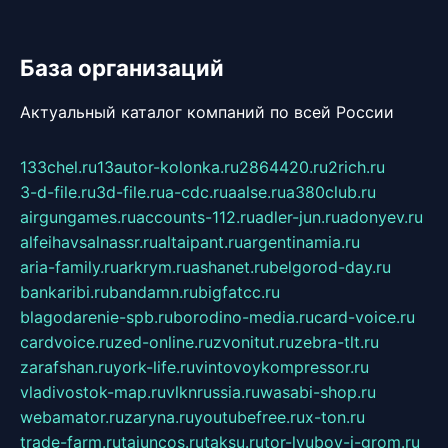
База организаций
Актуальный каталог компаний по всей России
133chel.ru
13autor-kolonka.ru
2864420.ru
2rich.ru
3-d-file.ru
3d-file.ru
a-cdc.ru
aalse.ru
a380club.ru
airgungames.ru
accounts-112.ru
adler-jun.ru
adonyev.ru
alfeihavsalnassr.ru
altaipant.ru
argentinamia.ru
aria-family.ru
arkrym.ru
ashanet.ru
belgorod-day.ru
bankaribi.ru
bandamn.ru
bigfatcc.ru
blagodarenie-spb.ru
borodino-media.ru
card-voice.ru
cardvoice.ru
zed-online.ru
zvonitut.ru
zebra-tlt.ru
zarafshan.ru
york-life.ru
vintovoykompressor.ru
vladivostok-map.ru
vlknrussia.ru
wasabi-shop.ru
webamator.ru
zaryna.ru
youtubefree.ru
x-ton.ru
trade-farm.ru
tajuncos.ru
taksu.ru
tor-lyubov-i-grom.ru