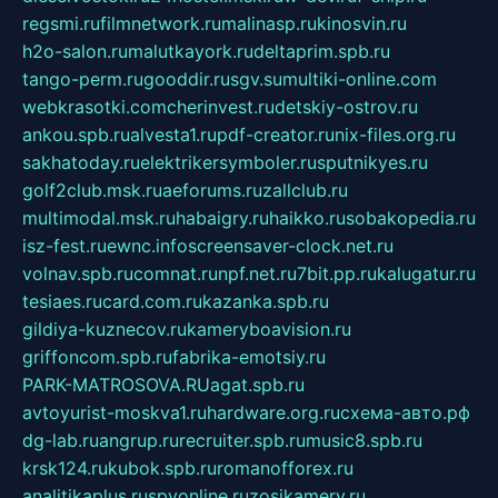
regsmi.ru
filmnetwork.ru
malinasp.ru
kinosvin.ru
h2o-salon.ru
malutkayork.ru
deltaprim.spb.ru
tango-perm.ru
gooddir.ru
sgv.su
multiki-online.com
webkrasotki.com
cherinvest.ru
detskiy-ostrov.ru
ankou.spb.ru
alvesta1.ru
pdf-creator.ru
nix-files.org.ru
sakhatoday.ru
elektrikersymboler.ru
sputnikyes.ru
golf2club.msk.ru
aeforums.ru
zallclub.ru
multimodal.msk.ru
habaigry.ru
haikko.ru
sobakopedia.ru
isz-fest.ru
ewnc.info
screensaver-clock.net.ru
volnav.spb.ru
comnat.ru
npf.net.ru
7bit.pp.ru
kalugatur.ru
tesiaes.ru
card.com.ru
kazanka.spb.ru
gildiya-kuznecov.ru
kameryboavision.ru
griffoncom.spb.ru
fabrika-emotsiy.ru
PARK-MATROSOVA.RU
agat.spb.ru
avtoyurist-moskva1.ru
hardware.org.ru
схема-авто.рф
dg-lab.ru
angrup.ru
recruiter.spb.ru
music8.spb.ru
krsk124.ru
kubok.spb.ru
romanofforex.ru
analitikaplus.ru
spyonline.ru
zosikamery.ru