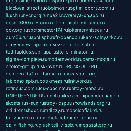
gtglasslined.ru
ii4.ru
tssport.spb.ru
andorra24.com
blackwallstreet.ru
oboimos.ru
optim-doors.com.ru
ikuch.ru
nycr.org.ru
npa21.ru
vremya-ch.spb.ru
desert000.ru
ivtorgi.ru
ifiori.ru
catalog-statei.ru
dcv.org.ru
spetsmaster174.ru
ipkameryhiseeu.ru
dum26.ru
ruspol.spb.ru
fr-opendp.ru
kam-solnyshko.ru
cheyenne-arapaho.ru
sevzapmetal.spb.ru
ted-lapidus.spb.ru
parasite-eliminator.ru
sigma-complete.ru
modernworld.ru
dama-moda.ru
eholot-group.ru
sk-nvkz.ru
DRONGOLD.RU
democratia2.ru
i-farmer.ru
mass-sport.org
jablonex.spb.ru
bookmess.ru
linkword.ru
refineua.com.ru
cs-spec.net.ru
altay-mebel.ru
DNK-THEATRE.RU
mechaniks.spb.ru
ipcamtechage.ru
skosta.ru
a-sun.ru
stroy-ldsp.ru
snowlands.org.ru
childrensshoes.ru
mrlizzy.ru
mebelsofiakrd.ru
bulizhenko.ru
rumantick.net.ru
mtszerno.ru
daily-fishing.ru
glushiteli-v-spb.ru
megasat.org.ru