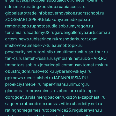
ndm.msk.ru
ratingzooshop.ru
apiaccess.ru
globalautotrade.info
bezverhovskoe.ru
drsschool.ru
ZOOSMART.SPB.RU
dalakony.ru
medikijob.ru
remontt.spb.ru
photostudia.spb.ru
myragon.ru
terramia.ru
academy62.ru
gardengallereya.ru
rti.com.ru
artem-news.ru
biserinca.ru
krasnodarkurort.com
imshowtv.ru
mebel-v-tule.ru
mobtopik.ru
pcsecurity.net.ru
tool-sib.ru
multimetrunit.ru
sp-tour.ru
fan-cs.ru
santeh-russia.ru
symbian9.net.ru
DSHAIR.RU
tmmotors.spb.ru
xjocuricopii.com
musavtomat.msk.ru
obustrojdom.ru
sovetcik.ru
ybaranovskaya.ru
ppknews.ru
cult-alshei.ru
JAPANRUSSIA.RU
proekciyamebel.ru
imper-finans.ru
rim.org.ru
glamourai.ru
brassminus.ru
zabor-pro.ru
ftn.pp.ru
dorogoe58.ru
laimengpacker.ru
kuzova-zapchasti.ru
sageerp.ru
taxodrom.ru
dsrazvitie.ru
hardcity.net.ru
ratinghomegames.ru
topservice25.ru
gubernyan.ru