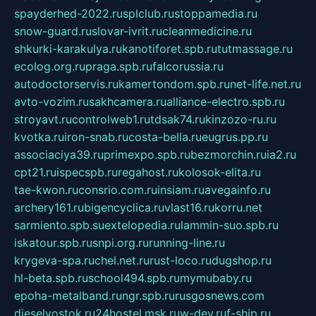
spayderhed-2022.ru
splclub.ru
stoppamedia.ru
snow-guard.ru
slovar-ivrit.ru
cleanmedicine.ru
shkurki-karakulya.ru
kanotiforet.spb.ru
tutmassage.ru
ecolog.org.ru
praga.spb.ru
falcorussia.ru
autodoctorservis.ru
kamertondom.spb.ru
net-life.net.ru
avto-vozim.ru
sakhcamera.ru
alliance-electro.spb.ru
stroyavt.ru
controlweb1.ru
tdsak74.ru
kinzozo-ru.ru
kvotka.ru
iron-snab.ru
costa-bella.ru
eugrus.pp.ru
associaciya39.ru
primexpo.spb.ru
bezmorchin.ru
ia2.ru
cpt21.ru
ispecspb.ru
regahost.ru
kolosok-elita.ru
tae-kwon.ru
consrio.com.ru
insiam.ru
avegainfo.ru
archery161.ru
bigencyclica.ru
vlast16.ru
korru.net
sarmiento.spb.su
extelopedia.ru
lammin-suo.spb.ru
iskatour.spb.ru
snpi.org.ru
running-line.ru
krygeva-spa.ru
chel.net.ru
rust-loco.ru
dugshop.ru
hl-beta.spb.ru
school494.spb.ru
mymubaby.ru
epoha-metalband.ru
ngr.spb.ru
rusgosnews.com
dieselvostok.ru
24hostel.msk.ru
w-dev.ru
f-ship.ru