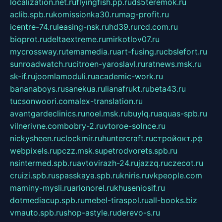
localization.net.ru
flyingfish.pp.ru
ds5teremok.ru
aclib.spb.ru
komissionka30.ru
mag-profit.ru
icentre-74.ru
leasing-nsk.ru
hd39.ru
rcd.com.ru
bioprot.ru
deltaextreme.ru
mirkotlov07.ru
mycrossway.ru
temamedia.ru
art-fusing.ru
cbslefort.ru
sunroadwatch.ru
citroen-yaroslavl.ru
ratnews.msk.ru
sk-if.ru
joomlamoduli.ru
academic-work.ru
bananaboys.ru
sanekua.ru
lianafrukt.ru
beta43.ru
tucsonwoori.com
alex-translation.ru
avantgardeclinics.ru
noel.msk.ru
buylq.ru
aquas-spb.ru
vilnerivne.com
bobry-2.ru
vtoroe-solnce.ru
nickysheen.ru
clockmir.ru
huntercraft.ru
стройокт.рф
webpixels.ru
pczz.msk.su
petrodvorets.spb.ru
nsintermed.spb.ru
avtovirazh-24.ru
jazzq.ru
czecot.ru
cruizi.spb.ru
spasskaya.spb.ru
kniris.ru
vkpeople.com
maminy-mysli.ru
arionorel.ru
khuseniosif.ru
dotmediacup.spb.ru
mebel-tiraspol.ru
all-books.biz
vmauto.spb.ru
shop-astyle.ru
derevo-s.ru