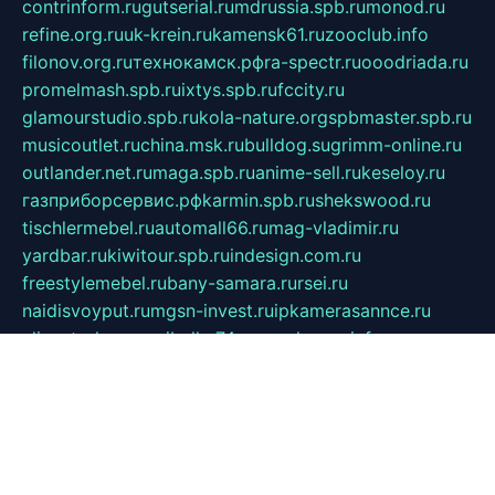
contrinform.ru
gutserial.ru
mdrussia.spb.ru
monod.ru
refine.org.ru
uk-krein.ru
kamensk61.ru
zooclub.info
filonov.org.ru
технокамск.рф
ra-spectr.ru
ooodriada.ru
promelmash.spb.ru
ixtys.spb.ru
fccity.ru
glamourstudio.spb.ru
kola-nature.org
spbmaster.spb.ru
musicoutlet.ru
china.msk.ru
bulldog.su
grimm-online.ru
outlander.net.ru
maga.spb.ru
anime-sell.ru
keseloy.ru
газприборсервис.рф
karmin.spb.ru
shekswood.ru
tischlermebel.ru
automall66.ru
mag-vladimir.ru
yardbar.ru
kiwitour.spb.ru
indesign.com.ru
freestylemebel.ru
bany-samara.ru
rsei.ru
naidisvoyput.ru
mgsn-invest.ru
ipkamerasannce.ru
alicante-house.ru
ibelka74.ru
cozyhouse.info
vlkargalev-studio.ru
700mb.ru
figura-ufa.ru
alina-live.ru
belarusiannews.ru
womenknow.ru
dos-vniimk.ru
sega.net.ru
dv.net.ru
phenomenonsofhistory.com
telesputnik.net.ru
wall.pp.ru
pylesosroidmi.ru
gtc-clan.ru
cligs.ru
bibikazap.ru
popova.org.ru