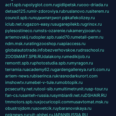
act1.spb.ru
polyglot.com.ru
gidlipetsk.ru
ooo-driada.ru
detsad125.ru
mir-zdoroviya.ru
bruslanovo.ru
siterem.ru
council.spb.ru
лодкипатриот.рф
kafekolizey.ru
iclub.net.ru
gazon-easy.ru
sugarepilekb.ru
grinox.ru
pylesostineco.ru
msts-ozarenie.ru
kameryjooan.ru
artemovskij.ru
dopler.spb.ru
aid70.ru
metall-perm.ru
ndm.msk.ru
ratingzooshop.ru
apiaccess.ru
globalautotrade.info
bezverhovskoe.ru
drsschool.ru
ZOOSMART.SPB.RU
dalakony.ru
medikijob.ru
remontt.spb.ru
photostudia.spb.ru
myragon.ru
terramia.ru
academy62.ru
gardengallereya.ru
rti.com.ru
artem-news.ru
biserinca.ru
krasnodarkurort.com
imshowtv.ru
mebel-v-tule.ru
mobtopik.ru
pcsecurity.net.ru
tool-sib.ru
multimetrunit.ru
sp-tour.ru
fan-cs.ru
santeh-russia.ru
symbian9.net.ru
DSHAIR.RU
tmmotors.spb.ru
xjocuricopii.com
musavtomat.msk.ru
obustrojdom.ru
sovetcik.ru
ybaranovskaya.ru
ppknews.ru
cult-alshei.ru
JAPANRUSSIA.RU