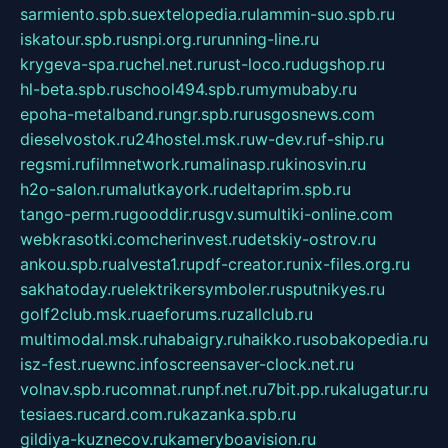
sarmiento.spb.su
extelopedia.ru
lammin-suo.spb.ru
iskatour.spb.ru
snpi.org.ru
running-line.ru
krygeva-spa.ru
chel.net.ru
rust-loco.ru
dugshop.ru
hl-beta.spb.ru
school494.spb.ru
mymubaby.ru
epoha-metalband.ru
ngr.spb.ru
rusgosnews.com
dieselvostok.ru
24hostel.msk.ru
w-dev.ru
f-ship.ru
regsmi.ru
filmnetwork.ru
malinasp.ru
kinosvin.ru
h2o-salon.ru
malutkayork.ru
deltaprim.spb.ru
tango-perm.ru
gooddir.ru
sgv.su
multiki-online.com
webkrasotki.com
cherinvest.ru
detskiy-ostrov.ru
ankou.spb.ru
alvesta1.ru
pdf-creator.ru
nix-files.org.ru
sakhatoday.ru
elektrikersymboler.ru
sputnikyes.ru
golf2club.msk.ru
aeforums.ru
zallclub.ru
multimodal.msk.ru
habaigry.ru
haikko.ru
sobakopedia.ru
isz-fest.ru
ewnc.info
screensaver-clock.net.ru
volnav.spb.ru
comnat.ru
npf.net.ru
7bit.pp.ru
kalugatur.ru
tesiaes.ru
card.com.ru
kazanka.spb.ru
gildiya-kuznecov.ru
kameryboavision.ru