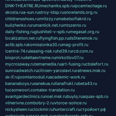
DNK-THEATRE.RU
mechaniks.spb.ru
ipcamtechage.ru
skosta.ru
a-sun.ru
stroy-ldsp.ru
snowlands.org.ru
childrensshoes.ru
mrlizzy.ru
mebelsofiakrd.ru
bulizhenko.ru
rumantick.net.ru
mtszerno.ru
daily-fishing.ru
glushiteli-v-spb.ru
megasat.org.ru
localization.net.ru
flyingfish.pp.ru
ds5teremok.ru
aclib.spb.ru
komissionka30.ru
mag-profit.ru
icentre-74.ru
leasing-nsk.ru
hd39.ru
rcd.com.ru
bioprot.ru
deltaextreme.ru
mirkotlov07.ru
mycrossway.ru
temamedia.ru
art-fusing.ru
cbslefort.ru
sunroadwatch.ru
citroen-yaroslavl.ru
ratnews.msk.ru
sk-if.ru
joomlamoduli.ru
academic-work.ru
bananaboys.ru
sanekua.ru
lianafrukt.ru
beta43.ru
tucsonwoori.com
alex-translation.ru
avantgardeclinics.ru
noel.msk.ru
buylq.ru
aquas-spb.ru
vilnerivne.com
bobry-2.ru
vtoroe-solnce.ru
nickysheen.ru
clockmir.ru
huntercraft.ru
стройокт.рф
webpixels.ru
pczz.msk.su
petrodvorets.spb.ru