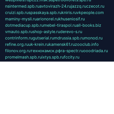
nsintermed.spb.ru
avtovirazh-24.ru
jazzq.ru
czecot.ru
cruizi.spb.ru
spasskaya.spb.ru
kniris.ru
vkpeople.com
maminy-mysli.ru
arionorel.ru
khuseniosif.ru
dotmediacup.spb.ru
mebel-tiraspol.ru
all-books.biz
vmauto.spb.ru
shop-astyle.ru
derevo-s.ru
contrinform.ru
gutserial.ru
mdrussia.spb.ru
monod.ru
refine.org.ru
uk-krein.ru
kamensk61.ru
zooclub.info
filonov.org.ru
технокамск.рф
ra-spectr.ru
ooodriada.ru
promelmash.spb.ru
ixtys.spb.ru
fccity.ru
glamourstudio.spb.ru
kola-nature.org
spbmaster.spb.ru
musicoutlet.ru
china.msk.ru
bulldog.su
grimm-online.ru
outlander.net.ru
maga.spb.ru
anime-sell.ru
keseloy.ru
газприборсервис.рф
karmin.spb.ru
shekswood.ru
tischlermebel.ru
automall66.ru
mag-vladimir.ru
yardbar.ru
kiwitour.spb.ru
indesign.com.ru
freestylemebel.ru
bany-samara.ru
rsei.ru
naidisvoyput.ru
mgsn-invest.ru
ipkamerasannce.ru