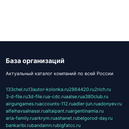
База организаций
Актуальный каталог компаний по всей России
133chel.ru
13autor-kolonka.ru
2864420.ru
2rich.ru
3-d-file.ru
3d-file.ru
a-cdc.ru
aalse.ru
a380club.ru
airgungames.ru
accounts-112.ru
adler-jun.ru
adonyev.ru
alfeihavsalnassr.ru
altaipant.ru
argentinamia.ru
aria-family.ru
arkrym.ru
ashanet.ru
belgorod-day.ru
bankaribi.ru
bandamn.ru
bigfatcc.ru