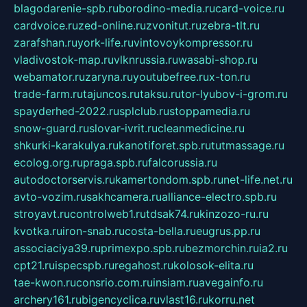
blagodarenie-spb.ru
borodino-media.ru
card-voice.ru
cardvoice.ru
zed-online.ru
zvonitut.ru
zebra-tlt.ru
zarafshan.ru
york-life.ru
vintovoykompressor.ru
vladivostok-map.ru
vlknrussia.ru
wasabi-shop.ru
webamator.ru
zaryna.ru
youtubefree.ru
x-ton.ru
trade-farm.ru
tajuncos.ru
taksu.ru
tor-lyubov-i-grom.ru
spayderhed-2022.ru
splclub.ru
stoppamedia.ru
snow-guard.ru
slovar-ivrit.ru
cleanmedicine.ru
shkurki-karakulya.ru
kanotiforet.spb.ru
tutmassage.ru
ecolog.org.ru
praga.spb.ru
falcorussia.ru
autodoctorservis.ru
kamertondom.spb.ru
net-life.net.ru
avto-vozim.ru
sakhcamera.ru
alliance-electro.spb.ru
stroyavt.ru
controlweb1.ru
tdsak74.ru
kinzozo-ru.ru
kvotka.ru
iron-snab.ru
costa-bella.ru
eugrus.pp.ru
associaciya39.ru
primexpo.spb.ru
bezmorchin.ru
ia2.ru
cpt21.ru
ispecspb.ru
regahost.ru
kolosok-elita.ru
tae-kwon.ru
consrio.com.ru
insiam.ru
avegainfo.ru
archery161.ru
bigencyclica.ru
vlast16.ru
korru.net