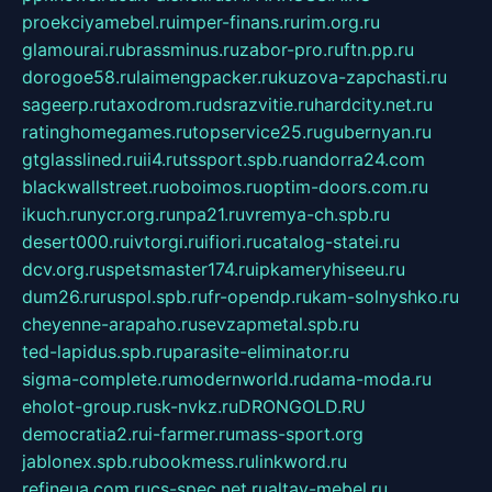
proekciyamebel.ru
imper-finans.ru
rim.org.ru
glamourai.ru
brassminus.ru
zabor-pro.ru
ftn.pp.ru
dorogoe58.ru
laimengpacker.ru
kuzova-zapchasti.ru
sageerp.ru
taxodrom.ru
dsrazvitie.ru
hardcity.net.ru
ratinghomegames.ru
topservice25.ru
gubernyan.ru
gtglasslined.ru
ii4.ru
tssport.spb.ru
andorra24.com
blackwallstreet.ru
oboimos.ru
optim-doors.com.ru
ikuch.ru
nycr.org.ru
npa21.ru
vremya-ch.spb.ru
desert000.ru
ivtorgi.ru
ifiori.ru
catalog-statei.ru
dcv.org.ru
spetsmaster174.ru
ipkameryhiseeu.ru
dum26.ru
ruspol.spb.ru
fr-opendp.ru
kam-solnyshko.ru
cheyenne-arapaho.ru
sevzapmetal.spb.ru
ted-lapidus.spb.ru
parasite-eliminator.ru
sigma-complete.ru
modernworld.ru
dama-moda.ru
eholot-group.ru
sk-nvkz.ru
DRONGOLD.RU
democratia2.ru
i-farmer.ru
mass-sport.org
jablonex.spb.ru
bookmess.ru
linkword.ru
refineua.com.ru
cs-spec.net.ru
altay-mebel.ru