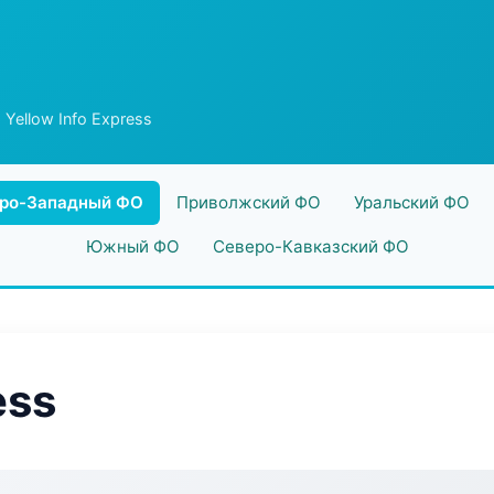
 Yellow Info Express
ро-Западный ФО
Приволжский ФО
Уральский ФО
Южный ФО
Северо-Кавказский ФО
ess