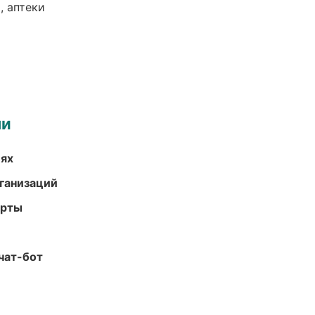
, аптеки
ми
иях
ганизаций
арты
чат-бот