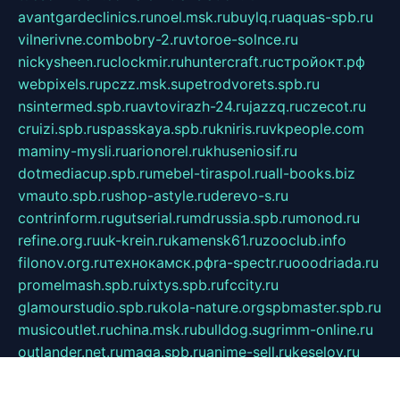
avantgardeclinics.ru
noel.msk.ru
buylq.ru
aquas-spb.ru
vilnerivne.com
bobry-2.ru
vtoroe-solnce.ru
nickysheen.ru
clockmir.ru
huntercraft.ru
стройокт.рф
webpixels.ru
pczz.msk.su
petrodvorets.spb.ru
nsintermed.spb.ru
avtovirazh-24.ru
jazzq.ru
czecot.ru
cruizi.spb.ru
spasskaya.spb.ru
kniris.ru
vkpeople.com
maminy-mysli.ru
arionorel.ru
khuseniosif.ru
dotmediacup.spb.ru
mebel-tiraspol.ru
all-books.biz
vmauto.spb.ru
shop-astyle.ru
derevo-s.ru
contrinform.ru
gutserial.ru
mdrussia.spb.ru
monod.ru
refine.org.ru
uk-krein.ru
kamensk61.ru
zooclub.info
filonov.org.ru
технокамск.рф
ra-spectr.ru
ooodriada.ru
promelmash.spb.ru
ixtys.spb.ru
fccity.ru
glamourstudio.spb.ru
kola-nature.org
spbmaster.spb.ru
musicoutlet.ru
china.msk.ru
bulldog.su
grimm-online.ru
outlander.net.ru
maga.spb.ru
anime-sell.ru
keseloy.ru
газприборсервис.рф
karmin.spb.ru
shekswood.ru
tischlermebel.ru
automall66.ru
mag-vladimir.ru