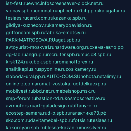
isz-fest.ru
ewnc.info
screensaver-clock.net.ru
volnav.spb.ru
comnat.ru
npf.net.ru
7bit.pp.ru
kalugatur.ru
tesiaes.ru
card.com.ru
kazanka.spb.ru
gildiya-kuznecov.ru
kameryboavision.ru
griffoncom.spb.ru
fabrika-emotsiy.ru
PARK-MATROSOVA.RU
agat.spb.ru
avtoyurist-moskva1.ru
hardware.org.ru
схема-авто.рф
dg-lab.ru
angrup.ru
recruiter.spb.ru
music8.spb.ru
krsk124.ru
kubok.spb.ru
romanofforex.ru
analitikaplus.ru
spyonline.ru
zosikamery.ru
sloboda-ural.pp.ru
AUTO-COM.SU
hohota.net
alimy.ru
online-z.com
aromat-vostoka.ru
otdelkaexp.ru
mobilvest.ru
bbd.net.ru
mebelshop.msk.ru
smp-forum.ru
bastion-td.ru
kosmoscreative.ru
avrmotors.ru
art-galadesign.ru
tiffany-c.ru
ecostep-samara.ru
d-p.spb.ru
галактика73.рф
sko.com.ru
davitamebel-spb.ru
fotsis.ru
tesiaes.ru
kokoroyari.spb.ru
blesna-kazan.ru
mossilver.ru