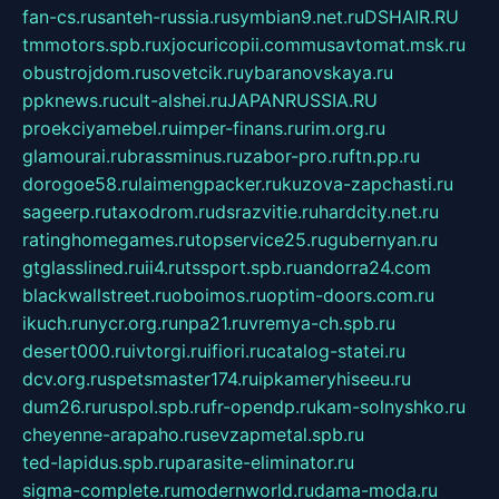
fan-cs.ru
santeh-russia.ru
symbian9.net.ru
DSHAIR.RU
tmmotors.spb.ru
xjocuricopii.com
musavtomat.msk.ru
obustrojdom.ru
sovetcik.ru
ybaranovskaya.ru
ppknews.ru
cult-alshei.ru
JAPANRUSSIA.RU
proekciyamebel.ru
imper-finans.ru
rim.org.ru
glamourai.ru
brassminus.ru
zabor-pro.ru
ftn.pp.ru
dorogoe58.ru
laimengpacker.ru
kuzova-zapchasti.ru
sageerp.ru
taxodrom.ru
dsrazvitie.ru
hardcity.net.ru
ratinghomegames.ru
topservice25.ru
gubernyan.ru
gtglasslined.ru
ii4.ru
tssport.spb.ru
andorra24.com
blackwallstreet.ru
oboimos.ru
optim-doors.com.ru
ikuch.ru
nycr.org.ru
npa21.ru
vremya-ch.spb.ru
desert000.ru
ivtorgi.ru
ifiori.ru
catalog-statei.ru
dcv.org.ru
spetsmaster174.ru
ipkameryhiseeu.ru
dum26.ru
ruspol.spb.ru
fr-opendp.ru
kam-solnyshko.ru
cheyenne-arapaho.ru
sevzapmetal.spb.ru
ted-lapidus.spb.ru
parasite-eliminator.ru
sigma-complete.ru
modernworld.ru
dama-moda.ru