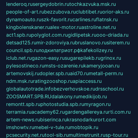
lenderoq.ru
sergeydobrin.ru
tochkazvuka.msk.ru
people-of-art.ru
bezzubova.ru
clubtibet.ru
orior-aks.ru
dynamoauto.ru
szk-favorit.ru
carlines.ru
flatnsk.ru
kingbolenskaner.ru
alex-motor.ru
astroline.net.ru
act1.spb.ru
polyglot.com.ru
gidlipetsk.ru
ooo-driada.ru
detsad125.ru
mir-zdoroviya.ru
bruslanovo.ru
siterem.ru
council.spb.ru
лодкипатриот.рф
kafekolizey.ru
iclub.net.ru
gazon-easy.ru
sugarepilekb.ru
grinox.ru
pylesostineco.ru
msts-ozarenie.ru
kameryjooan.ru
artemovskij.ru
dopler.spb.ru
aid70.ru
metall-perm.ru
ndm.msk.ru
ratingzooshop.ru
apiaccess.ru
globalautotrade.info
bezverhovskoe.ru
drsschool.ru
ZOOSMART.SPB.RU
dalakony.ru
medikijob.ru
remontt.spb.ru
photostudia.spb.ru
myragon.ru
terramia.ru
academy62.ru
gardengallereya.ru
rti.com.ru
artem-news.ru
biserinca.ru
krasnodarkurort.com
imshowtv.ru
mebel-v-tule.ru
mobtopik.ru
pcsecurity.net.ru
tool-sib.ru
multimetrunit.ru
sp-tour.ru