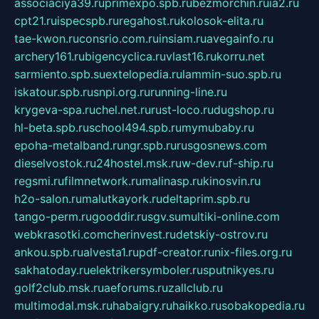
associaciya39.ru
primexpo.spb.ru
bezmorchin.ru
ia2.ru
cpt21.ru
ispecspb.ru
regahost.ru
kolosok-elita.ru
tae-kwon.ru
consrio.com.ru
insiam.ru
avegainfo.ru
archery161.ru
bigencyclica.ru
vlast16.ru
korru.net
sarmiento.spb.su
extelopedia.ru
lammin-suo.spb.ru
iskatour.spb.ru
snpi.org.ru
running-line.ru
krygeva-spa.ru
chel.net.ru
rust-loco.ru
dugshop.ru
hl-beta.spb.ru
school494.spb.ru
mymubaby.ru
epoha-metalband.ru
ngr.spb.ru
rusgosnews.com
dieselvostok.ru
24hostel.msk.ru
w-dev.ru
f-ship.ru
regsmi.ru
filmnetwork.ru
malinasp.ru
kinosvin.ru
h2o-salon.ru
malutkayork.ru
deltaprim.spb.ru
tango-perm.ru
gooddir.ru
sgv.su
multiki-online.com
webkrasotki.com
cherinvest.ru
detskiy-ostrov.ru
ankou.spb.ru
alvesta1.ru
pdf-creator.ru
nix-files.org.ru
sakhatoday.ru
elektrikersymboler.ru
sputnikyes.ru
golf2club.msk.ru
aeforums.ru
zallclub.ru
multimodal.msk.ru
habaigry.ru
haikko.ru
sobakopedia.ru