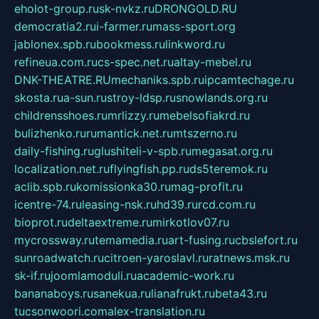
eholot-group.ru
sk-nvkz.ru
DRONGOLD.RU
democratia2.ru
i-farmer.ru
mass-sport.org
jablonex.spb.ru
bookmess.ru
linkword.ru
refineua.com.ru
cs-spec.net.ru
altay-mebel.ru
DNK-THEATRE.RU
mechaniks.spb.ru
ipcamtechage.ru
skosta.ru
a-sun.ru
stroy-ldsp.ru
snowlands.org.ru
childrensshoes.ru
mrlizzy.ru
mebelsofiakrd.ru
bulizhenko.ru
rumantick.net.ru
mtszerno.ru
daily-fishing.ru
glushiteli-v-spb.ru
megasat.org.ru
localization.net.ru
flyingfish.pp.ru
ds5teremok.ru
aclib.spb.ru
komissionka30.ru
mag-profit.ru
icentre-74.ru
leasing-nsk.ru
hd39.ru
rcd.com.ru
bioprot.ru
deltaextreme.ru
mirkotlov07.ru
mycrossway.ru
temamedia.ru
art-fusing.ru
cbslefort.ru
sunroadwatch.ru
citroen-yaroslavl.ru
ratnews.msk.ru
sk-if.ru
joomlamoduli.ru
academic-work.ru
bananaboys.ru
sanekua.ru
lianafrukt.ru
beta43.ru
tucsonwoori.com
alex-translation.ru