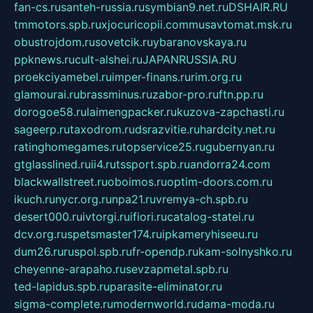
fan-cs.ru
santeh-russia.ru
symbian9.net.ru
DSHAIR.RU
tmmotors.spb.ru
xjocuricopii.com
musavtomat.msk.ru
obustrojdom.ru
sovetcik.ru
ybaranovskaya.ru
ppknews.ru
cult-alshei.ru
JAPANRUSSIA.RU
proekciyamebel.ru
imper-finans.ru
rim.org.ru
glamourai.ru
brassminus.ru
zabor-pro.ru
ftn.pp.ru
dorogoe58.ru
laimengpacker.ru
kuzova-zapchasti.ru
sageerp.ru
taxodrom.ru
dsrazvitie.ru
hardcity.net.ru
ratinghomegames.ru
topservice25.ru
gubernyan.ru
gtglasslined.ru
ii4.ru
tssport.spb.ru
andorra24.com
blackwallstreet.ru
oboimos.ru
optim-doors.com.ru
ikuch.ru
nycr.org.ru
npa21.ru
vremya-ch.spb.ru
desert000.ru
ivtorgi.ru
ifiori.ru
catalog-statei.ru
dcv.org.ru
spetsmaster174.ru
ipkameryhiseeu.ru
dum26.ru
ruspol.spb.ru
fr-opendp.ru
kam-solnyshko.ru
cheyenne-arapaho.ru
sevzapmetal.spb.ru
ted-lapidus.spb.ru
parasite-eliminator.ru
sigma-complete.ru
modernworld.ru
dama-moda.ru