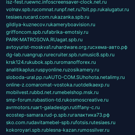
isz-fest.ru
ewnc.info
screensaver-clock.net.ru
volnav.spb.ru
comnat.ru
npf.net.ru
7bit.pp.ru
kalugatur.ru
tesiaes.ru
card.com.ru
kazanka.spb.ru
gildiya-kuznecov.ru
kameryboavision.ru
griffoncom.spb.ru
fabrika-emotsiy.ru
PARK-MATROSOVA.RU
agat.spb.ru
avtoyurist-moskva1.ru
hardware.org.ru
схема-авто.рф
dg-lab.ru
angrup.ru
recruiter.spb.ru
music8.spb.ru
krsk124.ru
kubok.spb.ru
romanofforex.ru
analitikaplus.ru
spyonline.ru
zosikamery.ru
sloboda-ural.pp.ru
AUTO-COM.SU
hohota.net
alimy.ru
online-z.com
aromat-vostoka.ru
otdelkaexp.ru
mobilvest.ru
bbd.net.ru
mebelshop.msk.ru
smp-forum.ru
bastion-td.ru
kosmoscreative.ru
avrmotors.ru
art-galadesign.ru
tiffany-c.ru
ecostep-samara.ru
d-p.spb.ru
галактика73.рф
sko.com.ru
davitamebel-spb.ru
fotsis.ru
tesiaes.ru
kokoroyari.spb.ru
blesna-kazan.ru
mossilver.ru