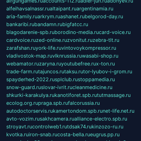
airgungames.ru
accounts-112.ru
adler-jun.ru
adonyev.ru
alfeihavsalnassr.ru
altaipant.ru
argentinamia.ru
aria-family.ru
arkrym.ru
ashanet.ru
belgorod-day.ru
bankaribi.ru
bandamn.ru
bigfatcc.ru
blagodarenie-spb.ru
borodino-media.ru
card-voice.ru
cardvoice.ru
zed-online.ru
zvonitut.ru
zebra-tlt.ru
zarafshan.ru
york-life.ru
vintovoykompressor.ru
vladivostok-map.ru
vlknrussia.ru
wasabi-shop.ru
webamator.ru
zaryna.ru
youtubefree.ru
x-ton.ru
trade-farm.ru
tajuncos.ru
taksu.ru
tor-lyubov-i-grom.ru
spayderhed-2022.ru
splclub.ru
stoppamedia.ru
snow-guard.ru
slovar-ivrit.ru
cleanmedicine.ru
shkurki-karakulya.ru
kanotiforet.spb.ru
tutmassage.ru
ecolog.org.ru
praga.spb.ru
falcorussia.ru
autodoctorservis.ru
kamertondom.spb.ru
net-life.net.ru
avto-vozim.ru
sakhcamera.ru
alliance-electro.spb.ru
stroyavt.ru
controlweb1.ru
tdsak74.ru
kinzozo-ru.ru
kvotka.ru
iron-snab.ru
costa-bella.ru
eugrus.pp.ru