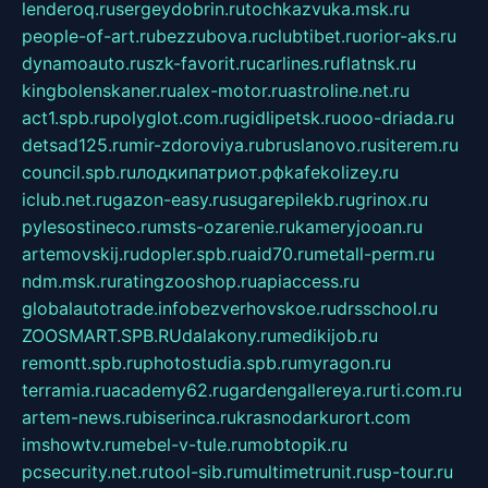
lenderoq.ru
sergeydobrin.ru
tochkazvuka.msk.ru
people-of-art.ru
bezzubova.ru
clubtibet.ru
orior-aks.ru
dynamoauto.ru
szk-favorit.ru
carlines.ru
flatnsk.ru
kingbolenskaner.ru
alex-motor.ru
astroline.net.ru
act1.spb.ru
polyglot.com.ru
gidlipetsk.ru
ooo-driada.ru
detsad125.ru
mir-zdoroviya.ru
bruslanovo.ru
siterem.ru
council.spb.ru
лодкипатриот.рф
kafekolizey.ru
iclub.net.ru
gazon-easy.ru
sugarepilekb.ru
grinox.ru
pylesostineco.ru
msts-ozarenie.ru
kameryjooan.ru
artemovskij.ru
dopler.spb.ru
aid70.ru
metall-perm.ru
ndm.msk.ru
ratingzooshop.ru
apiaccess.ru
globalautotrade.info
bezverhovskoe.ru
drsschool.ru
ZOOSMART.SPB.RU
dalakony.ru
medikijob.ru
remontt.spb.ru
photostudia.spb.ru
myragon.ru
terramia.ru
academy62.ru
gardengallereya.ru
rti.com.ru
artem-news.ru
biserinca.ru
krasnodarkurort.com
imshowtv.ru
mebel-v-tule.ru
mobtopik.ru
pcsecurity.net.ru
tool-sib.ru
multimetrunit.ru
sp-tour.ru