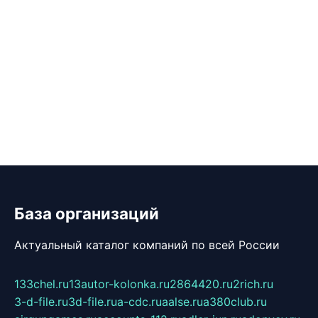
База организаций
Актуальный каталог компаний по всей России
133chel.ru
13autor-kolonka.ru
2864420.ru
2rich.ru
3-d-file.ru
3d-file.ru
a-cdc.ru
aalse.ru
a380club.ru