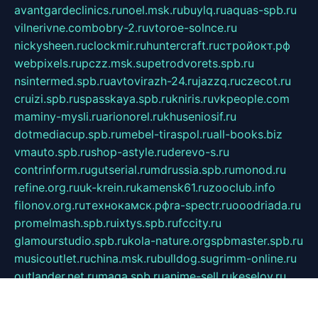
avantgardeclinics.ru
noel.msk.ru
buylq.ru
aquas-spb.ru
vilnerivne.com
bobry-2.ru
vtoroe-solnce.ru
nickysheen.ru
clockmir.ru
huntercraft.ru
стройокт.рф
webpixels.ru
pczz.msk.su
petrodvorets.spb.ru
nsintermed.spb.ru
avtovirazh-24.ru
jazzq.ru
czecot.ru
cruizi.spb.ru
spasskaya.spb.ru
kniris.ru
vkpeople.com
maminy-mysli.ru
arionorel.ru
khuseniosif.ru
dotmediacup.spb.ru
mebel-tiraspol.ru
all-books.biz
vmauto.spb.ru
shop-astyle.ru
derevo-s.ru
contrinform.ru
gutserial.ru
mdrussia.spb.ru
monod.ru
refine.org.ru
uk-krein.ru
kamensk61.ru
zooclub.info
filonov.org.ru
технокамск.рф
ra-spectr.ru
ooodriada.ru
promelmash.spb.ru
ixtys.spb.ru
fccity.ru
glamourstudio.spb.ru
kola-nature.org
spbmaster.spb.ru
musicoutlet.ru
china.msk.ru
bulldog.su
grimm-online.ru
outlander.net.ru
maga.spb.ru
anime-sell.ru
keseloy.ru
газприборсервис.рф
karmin.spb.ru
shekswood.ru
tischlermebel.ru
automall66.ru
mag-vladimir.ru