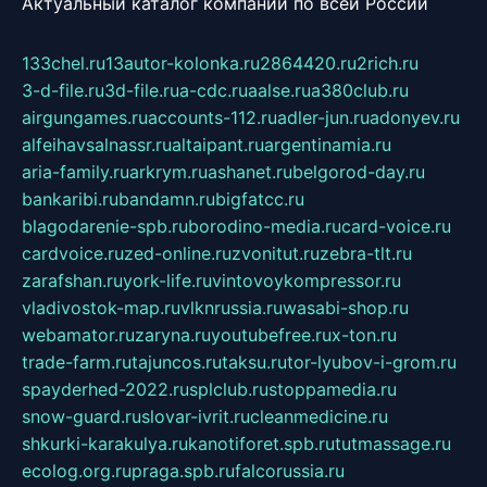
Актуальный каталог компаний по всей России
133chel.ru
13autor-kolonka.ru
2864420.ru
2rich.ru
3-d-file.ru
3d-file.ru
a-cdc.ru
aalse.ru
a380club.ru
airgungames.ru
accounts-112.ru
adler-jun.ru
adonyev.ru
alfeihavsalnassr.ru
altaipant.ru
argentinamia.ru
aria-family.ru
arkrym.ru
ashanet.ru
belgorod-day.ru
bankaribi.ru
bandamn.ru
bigfatcc.ru
blagodarenie-spb.ru
borodino-media.ru
card-voice.ru
cardvoice.ru
zed-online.ru
zvonitut.ru
zebra-tlt.ru
zarafshan.ru
york-life.ru
vintovoykompressor.ru
vladivostok-map.ru
vlknrussia.ru
wasabi-shop.ru
webamator.ru
zaryna.ru
youtubefree.ru
x-ton.ru
trade-farm.ru
tajuncos.ru
taksu.ru
tor-lyubov-i-grom.ru
spayderhed-2022.ru
splclub.ru
stoppamedia.ru
snow-guard.ru
slovar-ivrit.ru
cleanmedicine.ru
shkurki-karakulya.ru
kanotiforet.spb.ru
tutmassage.ru
ecolog.org.ru
praga.spb.ru
falcorussia.ru