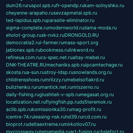
dum26.ru
ruspol.spb.ru
fr-opendp.ru
kam-solnyshko.ru
cheyenne-arapaho.ru
sevzapmetal.spb.ru
ted-lapidus.spb.ru
parasite-eliminator.ru
sigma-complete.ru
modernworld.ru
dama-moda.ru
eholot-group.ru
sk-nvkz.ru
DRONGOLD.RU
democratia2.ru
i-farmer.ru
mass-sport.org
jablonex.spb.ru
bookmess.ru
linkword.ru
refineua.com.ru
cs-spec.net.ru
altay-mebel.ru
DNK-THEATRE.RU
mechaniks.spb.ru
ipcamtechage.ru
skosta.ru
a-sun.ru
stroy-ldsp.ru
snowlands.org.ru
childrensshoes.ru
mrlizzy.ru
mebelsofiakrd.ru
bulizhenko.ru
rumantick.net.ru
mtszerno.ru
daily-fishing.ru
glushiteli-v-spb.ru
megasat.org.ru
localization.net.ru
flyingfish.pp.ru
ds5teremok.ru
aclib.spb.ru
komissionka30.ru
mag-profit.ru
icentre-74.ru
leasing-nsk.ru
hd39.ru
rcd.com.ru
bioprot.ru
deltaextreme.ru
mirkotlov07.ru
mycrossway.ru
temamedia.ru
art-fusing.ru
cbslefort.ru