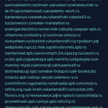
sunroadwatch.ru
citroen-yaroslavl.ru
ratnews.msk.ru
sk-if.ru
joomlamoduli.ru
academic-work.ru
bananaboys.ru
sanekua.ru
lianafrukt.ru
beta43.ru
tucsonwoori.com
alex-translation.ru
avantgardeclinics.ru
noel.msk.ru
buylq.ru
aquas-spb.ru
vilnerivne.com
bobry-2.ru
vtoroe-solnce.ru
nickysheen.ru
clockmir.ru
huntercraft.ru
стройокт.рф
webpixels.ru
pczz.msk.su
petrodvorets.spb.ru
nsintermed.spb.ru
avtovirazh-24.ru
jazzq.ru
czecot.ru
cruizi.spb.ru
spasskaya.spb.ru
kniris.ru
vkpeople.com
maminy-mysli.ru
arionorel.ru
khuseniosif.ru
dotmediacup.spb.ru
mebel-tiraspol.ru
all-books.biz
vmauto.spb.ru
shop-astyle.ru
derevo-s.ru
contrinform.ru
gutserial.ru
mdrussia.spb.ru
monod.ru
refine.org.ru
uk-krein.ru
kamensk61.ru
zooclub.info
filonov.org.ru
технокамск.рф
ra-spectr.ru
ooodriada.ru
promelmash.spb.ru
ixtys.spb.ru
fccity.ru
glamourstudio.spb.ru
kola-nature.org
spbmaster.spb.ru