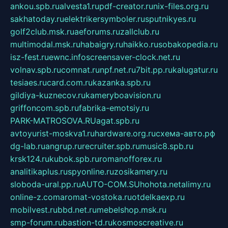
ankou.spb.ru
alvesta1.ru
pdf-creator.ru
nix-files.org.ru
sakhatoday.ru
elektrikersymboler.ru
sputnikyes.ru
golf2club.msk.ru
aeforums.ru
zallclub.ru
multimodal.msk.ru
habaigry.ru
haikko.ru
sobakopedia.ru
isz-fest.ru
ewnc.info
screensaver-clock.net.ru
volnav.spb.ru
comnat.ru
npf.net.ru
7bit.pp.ru
kalugatur.ru
tesiaes.ru
card.com.ru
kazanka.spb.ru
gildiya-kuznecov.ru
kameryboavision.ru
griffoncom.spb.ru
fabrika-emotsiy.ru
PARK-MATROSOVA.RU
agat.spb.ru
avtoyurist-moskva1.ru
hardware.org.ru
схема-авто.рф
dg-lab.ru
angrup.ru
recruiter.spb.ru
music8.spb.ru
krsk124.ru
kubok.spb.ru
romanofforex.ru
analitikaplus.ru
spyonline.ru
zosikamery.ru
sloboda-ural.pp.ru
AUTO-COM.SU
hohota.net
alimy.ru
online-z.com
aromat-vostoka.ru
otdelkaexp.ru
mobilvest.ru
bbd.net.ru
mebelshop.msk.ru
smp-forum.ru
bastion-td.ru
kosmoscreative.ru