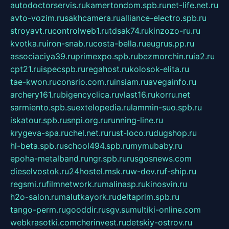
autodoctorservis.ru
kamertondom.spb.ru
net-life.net.ru
avto-vozim.ru
sakhcamera.ru
alliance-electro.spb.ru
stroyavt.ru
controlweb1.ru
tdsak74.ru
kinzozo-ru.ru
kvotka.ru
iron-snab.ru
costa-bella.ru
eugrus.pp.ru
associaciya39.ru
primexpo.spb.ru
bezmorchin.ru
ia2.ru
cpt21.ru
ispecspb.ru
regahost.ru
kolosok-elita.ru
tae-kwon.ru
consrio.com.ru
insiam.ru
avegainfo.ru
archery161.ru
bigencyclica.ru
vlast16.ru
korru.net
sarmiento.spb.su
extelopedia.ru
lammin-suo.spb.ru
iskatour.spb.ru
snpi.org.ru
running-line.ru
krygeva-spa.ru
chel.net.ru
rust-loco.ru
dugshop.ru
hl-beta.spb.ru
school494.spb.ru
mymubaby.ru
epoha-metalband.ru
ngr.spb.ru
rusgosnews.com
dieselvostok.ru
24hostel.msk.ru
w-dev.ru
f-ship.ru
regsmi.ru
filmnetwork.ru
malinasp.ru
kinosvin.ru
h2o-salon.ru
malutkayork.ru
deltaprim.spb.ru
tango-perm.ru
gooddir.ru
sgv.su
multiki-online.com
webkrasotki.com
cherinvest.ru
detskiy-ostrov.ru