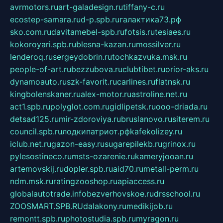
avrmotors.ru
art-galadesign.ru
tiffany-c.ru
ecostep-samara.ru
d-p.spb.ru
галактика73.рф
sko.com.ru
davitamebel-spb.ru
fotsis.ru
tesiaes.ru
kokoroyari.spb.ru
blesna-kazan.ru
mossilver.ru
lenderoq.ru
sergeydobrin.ru
tochkazvuka.msk.ru
people-of-art.ru
bezzubova.ru
clubtibet.ru
orior-aks.ru
dynamoauto.ru
szk-favorit.ru
carlines.ru
flatnsk.ru
kingbolenskaner.ru
alex-motor.ru
astroline.net.ru
act1.spb.ru
polyglot.com.ru
gidlipetsk.ru
ooo-driada.ru
detsad125.ru
mir-zdoroviya.ru
bruslanovo.ru
siterem.ru
council.spb.ru
лодкипатриот.рф
kafekolizey.ru
iclub.net.ru
gazon-easy.ru
sugarepilekb.ru
grinox.ru
pylesostineco.ru
msts-ozarenie.ru
kameryjooan.ru
artemovskij.ru
dopler.spb.ru
aid70.ru
metall-perm.ru
ndm.msk.ru
ratingzooshop.ru
apiaccess.ru
globalautotrade.info
bezverhovskoe.ru
drsschool.ru
ZOOSMART.SPB.RU
dalakony.ru
medikijob.ru
remontt.spb.ru
photostudia.spb.ru
myragon.ru