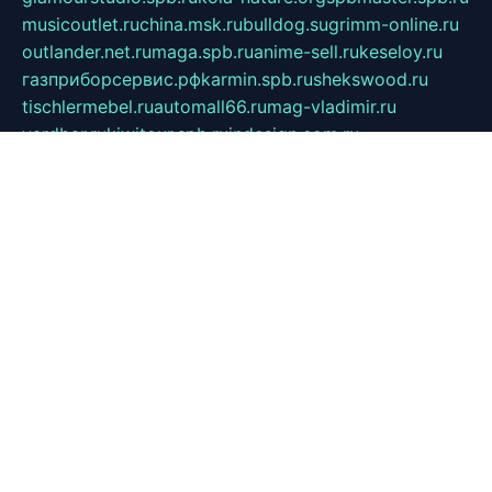
musicoutlet.ru
china.msk.ru
bulldog.su
grimm-online.ru
outlander.net.ru
maga.spb.ru
anime-sell.ru
keseloy.ru
газприборсервис.рф
karmin.spb.ru
shekswood.ru
tischlermebel.ru
automall66.ru
mag-vladimir.ru
yardbar.ru
kiwitour.spb.ru
indesign.com.ru
freestylemebel.ru
bany-samara.ru
rsei.ru
naidisvoyput.ru
mgsn-invest.ru
ipkamerasannce.ru
alicante-house.ru
ibelka74.ru
cozyhouse.info
vlkargalev-studio.ru
700mb.ru
figura-ufa.ru
alina-live.ru
belarusiannews.ru
womenknow.ru
dos-vniimk.ru
sega.net.ru
dv.net.ru
phenomenonsofhistory.com
telesputnik.net.ru
wall.pp.ru
pylesosroidmi.ru
gtc-clan.ru
cligs.ru
bibikazap.ru
popova.org.ru
netwhistler.spb.ru
bellvil.ru
bonzon.ru
iss-vladik.ru
defiparis.net.ru
las-gryzas.ru
amku.ru
electednews.spb.ru
feather.org.ru
spar72.ru
tankiigri.ru
dominus.com.ru
ibtree.ru
sanykool.pp.ru
unixlib.org.ru
menatep.spb.ru
gartenterrassen.ru
printeka.ru