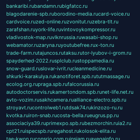
bankaribi.ru
bandamn.ru
bigfatcc.ru
blagodarenie-spb.ru
borodino-media.ru
card-voice.ru
cardvoice.ru
zed-online.ru
zvonitut.ru
zebra-tlt.ru
zarafshan.ru
york-life.ru
vintovoykompressor.ru
vladivostok-map.ru
vlknrussia.ru
wasabi-shop.ru
webamator.ru
zaryna.ru
youtubefree.ru
x-ton.ru
trade-farm.ru
tajuncos.ru
taksu.ru
tor-lyubov-i-grom.ru
spayderhed-2022.ru
splclub.ru
stoppamedia.ru
snow-guard.ru
slovar-ivrit.ru
cleanmedicine.ru
shkurki-karakulya.ru
kanotiforet.spb.ru
tutmassage.ru
ecolog.org.ru
praga.spb.ru
falcorussia.ru
autodoctorservis.ru
kamertondom.spb.ru
net-life.net.ru
avto-vozim.ru
sakhcamera.ru
alliance-electro.spb.ru
stroyavt.ru
controlweb1.ru
tdsak74.ru
kinzozo-ru.ru
kvotka.ru
iron-snab.ru
costa-bella.ru
eugrus.pp.ru
associaciya39.ru
primexpo.spb.ru
bezmorchin.ru
ia2.ru
cpt21.ru
ispecspb.ru
regahost.ru
kolosok-elita.ru
tae-kwon.ru
consrio.com.ru
insiam.ru
avegainfo.ru