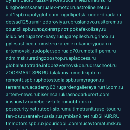
dynamoauto.ru
szk-favorit.ru
carlines.ru
flatnsk.ru
kingbolenskaner.ru
alex-motor.ru
astroline.net.ru
act1.spb.ru
polyglot.com.ru
gidlipetsk.ru
ooo-driada.ru
detsad125.ru
mir-zdoroviya.ru
bruslanovo.ru
siterem.ru
council.spb.ru
лодкипатриот.рф
kafekolizey.ru
iclub.net.ru
gazon-easy.ru
sugarepilekb.ru
grinox.ru
pylesostineco.ru
msts-ozarenie.ru
kameryjooan.ru
artemovskij.ru
dopler.spb.ru
aid70.ru
metall-perm.ru
ndm.msk.ru
ratingzooshop.ru
apiaccess.ru
globalautotrade.info
bezverhovskoe.ru
drsschool.ru
ZOOSMART.SPB.RU
dalakony.ru
medikijob.ru
remontt.spb.ru
photostudia.spb.ru
myragon.ru
terramia.ru
academy62.ru
gardengallereya.ru
rti.com.ru
artem-news.ru
biserinca.ru
krasnodarkurort.com
imshowtv.ru
mebel-v-tule.ru
mobtopik.ru
pcsecurity.net.ru
tool-sib.ru
multimetrunit.ru
sp-tour.ru
fan-cs.ru
santeh-russia.ru
symbian9.net.ru
DSHAIR.RU
tmmotors.spb.ru
xjocuricopii.com
musavtomat.msk.ru