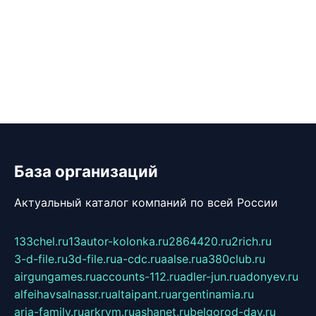
База организаций
Актуальный каталог компаний по всей России
133chel.ru
13autor-kolonka.ru
2864420.ru
2rich.ru
3-d-file.ru
3d-file.ru
a-cdc.ru
aalse.ru
a380club.ru
airgungames.ru
accounts-112.ru
adler-jun.ru
adonyev.ru
alfeihavsalnassr.ru
altaipant.ru
argentinamia.ru
aria-family.ru
arkrym.ru
ashanet.ru
belgorod-day.ru