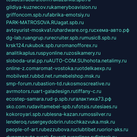
gildiya-kuznecov.ru
kameryboavision.ru
griffoncom.spb.ru
fabrika-emotsiy.ru
PARK-MATROSOVA.RU
agat.spb.ru
avtoyurist-moskva1.ru
hardware.org.ru
схема-авто.рф
dg-lab.ru
angrup.ru
recruiter.spb.ru
music8.spb.ru
krsk124.ru
kubok.spb.ru
romanofforex.ru
analitikaplus.ru
spyonline.ru
zosikamery.ru
sloboda-ural.pp.ru
AUTO-COM.SU
hohota.net
alimy.ru
online-z.com
aromat-vostoka.ru
otdelkaexp.ru
mobilvest.ru
bbd.net.ru
mebelshop.msk.ru
smp-forum.ru
bastion-td.ru
kosmoscreative.ru
avrmotors.ru
art-galadesign.ru
tiffany-c.ru
ecostep-samara.ru
d-p.spb.ru
галактика73.рф
sko.com.ru
davitamebel-spb.ru
fotsis.ru
tesiaes.ru
kokoroyari.spb.ru
blesna-kazan.ru
mossilver.ru
lenderoq.ru
sergeydobrin.ru
tochkazvuka.msk.ru
people-of-art.ru
bezzubova.ru
clubtibet.ru
orior-aks.ru