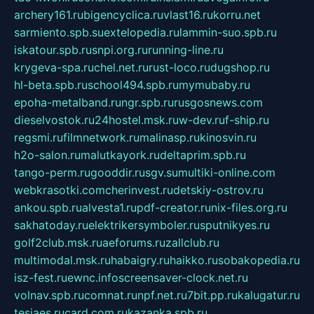
archery161.ru
bigencyclica.ru
vlast16.ru
korru.net
sarmiento.spb.su
extelopedia.ru
lammin-suo.spb.ru
iskatour.spb.ru
snpi.org.ru
running-line.ru
krygeva-spa.ru
chel.net.ru
rust-loco.ru
dugshop.ru
hl-beta.spb.ru
school494.spb.ru
mymubaby.ru
epoha-metalband.ru
ngr.spb.ru
rusgosnews.com
dieselvostok.ru
24hostel.msk.ru
w-dev.ru
f-ship.ru
regsmi.ru
filmnetwork.ru
malinasp.ru
kinosvin.ru
h2o-salon.ru
malutkayork.ru
deltaprim.spb.ru
tango-perm.ru
gooddir.ru
sgv.su
multiki-online.com
webkrasotki.com
cherinvest.ru
detskiy-ostrov.ru
ankou.spb.ru
alvesta1.ru
pdf-creator.ru
nix-files.org.ru
sakhatoday.ru
elektrikersymboler.ru
sputnikyes.ru
golf2club.msk.ru
aeforums.ru
zallclub.ru
multimodal.msk.ru
habaigry.ru
haikko.ru
sobakopedia.ru
isz-fest.ru
ewnc.info
screensaver-clock.net.ru
volnav.spb.ru
comnat.ru
npf.net.ru
7bit.pp.ru
kalugatur.ru
tesiaes.ru
card.com.ru
kazanka.spb.ru