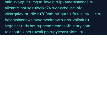
naidisvoyput.ru
mgsn-invest.ru
ipkamerasannce.ru
alicante-house.ru
ibelka74.ru
cozyhouse.info
vlkargalev-studio.ru
700mb.ru
figura-ufa.ru
alina-live.ru
belarusiannews.ru
womenknow.ru
dos-vniimk.ru
sega.net.ru
dv.net.ru
phenomenonsofhistory.com
telesputnik.net.ru
wall.pp.ru
pylesosroidmi.ru
gtc-clan.ru
cligs.ru
bibikazap.ru
popova.org.ru
netwhistler.spb.ru
bellvil.ru
bonzon.ru
iss-vladik.ru
defiparis.net.ru
las-gryzas.ru
amku.ru
electednews.spb.ru
feather.org.ru
spar72.ru
tankiigri.ru
dominus.com.ru
ibtree.ru
sanykool.pp.ru
unixlib.org.ru
menatep.spb.ru
gartenterrassen.ru
printeka.ru
skvozilka.com.ru
parkovka-pub.ru
lovemobi.ru
art-ru.ru
emulatorz.com.ru
alucomp.com.ru
tatforum.com.ru
alternativa-profi.ru
dermakler.ru
artsurvey.ru
aredir.ru
khimspas.ru
centr-maxi.ru
2018r.ru
bort-stomer-defort.ru
professional2.ru
gibsons.ru
artselena.ru
art-pilot.ru
ingredient.spb.ru