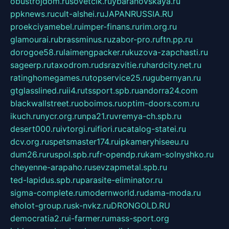
obustrojdom.ru
sovetcik.ru
ybaranovskaya.ru
ppknews.ru
cult-alshei.ru
JAPANRUSSIA.RU
proekciyamebel.ru
imper-finans.ru
rim.org.ru
glamourai.ru
brassminus.ru
zabor-pro.ru
ftn.pp.ru
dorogoe58.ru
laimengpacker.ru
kuzova-zapchasti.ru
sageerp.ru
taxodrom.ru
dsrazvitie.ru
hardcity.net.ru
ratinghomegames.ru
topservice25.ru
gubernyan.ru
gtglasslined.ru
ii4.ru
tssport.spb.ru
andorra24.com
blackwallstreet.ru
oboimos.ru
optim-doors.com.ru
ikuch.ru
nycr.org.ru
npa21.ru
vremya-ch.spb.ru
desert000.ru
ivtorgi.ru
ifiori.ru
catalog-statei.ru
dcv.org.ru
spetsmaster174.ru
ipkameryhiseeu.ru
dum26.ru
ruspol.spb.ru
fr-opendp.ru
kam-solnyshko.ru
cheyenne-arapaho.ru
sevzapmetal.spb.ru
ted-lapidus.spb.ru
parasite-eliminator.ru
sigma-complete.ru
modernworld.ru
dama-moda.ru
eholot-group.ru
sk-nvkz.ru
DRONGOLD.RU
democratia2.ru
i-farmer.ru
mass-sport.org