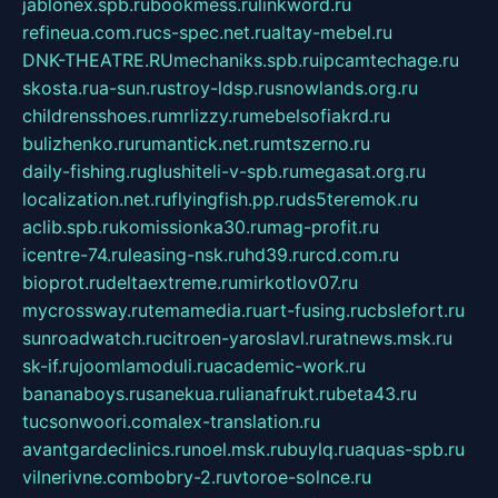
jablonex.spb.ru
bookmess.ru
linkword.ru
refineua.com.ru
cs-spec.net.ru
altay-mebel.ru
DNK-THEATRE.RU
mechaniks.spb.ru
ipcamtechage.ru
skosta.ru
a-sun.ru
stroy-ldsp.ru
snowlands.org.ru
childrensshoes.ru
mrlizzy.ru
mebelsofiakrd.ru
bulizhenko.ru
rumantick.net.ru
mtszerno.ru
daily-fishing.ru
glushiteli-v-spb.ru
megasat.org.ru
localization.net.ru
flyingfish.pp.ru
ds5teremok.ru
aclib.spb.ru
komissionka30.ru
mag-profit.ru
icentre-74.ru
leasing-nsk.ru
hd39.ru
rcd.com.ru
bioprot.ru
deltaextreme.ru
mirkotlov07.ru
mycrossway.ru
temamedia.ru
art-fusing.ru
cbslefort.ru
sunroadwatch.ru
citroen-yaroslavl.ru
ratnews.msk.ru
sk-if.ru
joomlamoduli.ru
academic-work.ru
bananaboys.ru
sanekua.ru
lianafrukt.ru
beta43.ru
tucsonwoori.com
alex-translation.ru
avantgardeclinics.ru
noel.msk.ru
buylq.ru
aquas-spb.ru
vilnerivne.com
bobry-2.ru
vtoroe-solnce.ru