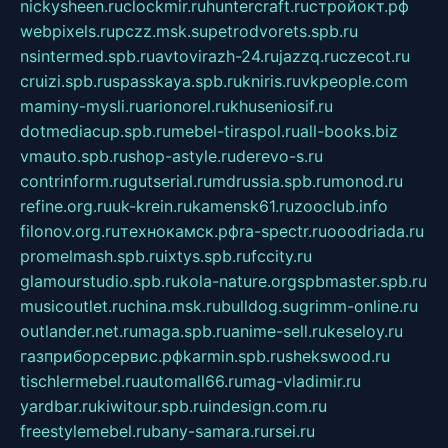
nickysheen.ru
clockmir.ru
huntercraft.ru
стройокт.рф
webpixels.ru
pczz.msk.su
petrodvorets.spb.ru
nsintermed.spb.ru
avtovirazh-24.ru
jazzq.ru
czecot.ru
cruizi.spb.ru
spasskaya.spb.ru
kniris.ru
vkpeople.com
maminy-mysli.ru
arionorel.ru
khuseniosif.ru
dotmediacup.spb.ru
mebel-tiraspol.ru
all-books.biz
vmauto.spb.ru
shop-astyle.ru
derevo-s.ru
contrinform.ru
gutserial.ru
mdrussia.spb.ru
monod.ru
refine.org.ru
uk-krein.ru
kamensk61.ru
zooclub.info
filonov.org.ru
технокамск.рф
ra-spectr.ru
ooodriada.ru
promelmash.spb.ru
ixtys.spb.ru
fccity.ru
glamourstudio.spb.ru
kola-nature.org
spbmaster.spb.ru
musicoutlet.ru
china.msk.ru
bulldog.su
grimm-online.ru
outlander.net.ru
maga.spb.ru
anime-sell.ru
keseloy.ru
газприборсервис.рф
karmin.spb.ru
shekswood.ru
tischlermebel.ru
automall66.ru
mag-vladimir.ru
yardbar.ru
kiwitour.spb.ru
indesign.com.ru
freestylemebel.ru
bany-samara.ru
rsei.ru