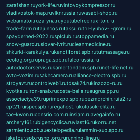
zarafshan.ru
york-life.ru
vintovoykompressor.ru
vladivostok-map.ru
vlknrussia.ru
wasabi-shop.ru
webamator.ru
zaryna.ru
youtubefree.ru
x-ton.ru
trade-farm.ru
tajuncos.ru
taksu.ru
tor-lyubov-i-grom.ru
spayderhed-2022.ru
splclub.ru
stoppamedia.ru
snow-guard.ru
slovar-ivrit.ru
cleanmedicine.ru
shkurki-karakulya.ru
kanotiforet.spb.ru
tutmassage.ru
ecolog.org.ru
praga.spb.ru
falcorussia.ru
autodoctorservis.ru
kamertondom.spb.ru
net-life.net.ru
avto-vozim.ru
sakhcamera.ru
alliance-electro.spb.ru
stroyavt.ru
controlweb1.ru
tdsak74.ru
kinzozo-ru.ru
kvotka.ru
iron-snab.ru
costa-bella.ru
eugrus.pp.ru
associaciya39.ru
primexpo.spb.ru
bezmorchin.ru
ia2.ru
cpt21.ru
ispecspb.ru
regahost.ru
kolosok-elita.ru
tae-kwon.ru
consrio.com.ru
insiam.ru
avegainfo.ru
archery161.ru
bigencyclica.ru
vlast16.ru
korru.net
sarmiento.spb.su
extelopedia.ru
lammin-suo.spb.ru
iskatour.spb.ru
snpi.org.ru
running-line.ru