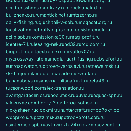
skosta.ru
a-sun.ru
stroy-ldsp.ru
snowlands.org.ru
childrensshoes.ru
mrlizzy.ru
mebelsofiakrd.ru
bulizhenko.ru
rumantick.net.ru
mtszerno.ru
daily-fishing.ru
glushiteli-v-spb.ru
megasat.org.ru
localization.net.ru
flyingfish.pp.ru
ds5teremok.ru
aclib.spb.ru
komissionka30.ru
mag-profit.ru
icentre-74.ru
leasing-nsk.ru
hd39.ru
rcd.com.ru
bioprot.ru
deltaextreme.ru
mirkotlov07.ru
mycrossway.ru
temamedia.ru
art-fusing.ru
cbslefort.ru
sunroadwatch.ru
citroen-yaroslavl.ru
ratnews.msk.ru
sk-if.ru
joomlamoduli.ru
academic-work.ru
bananaboys.ru
sanekua.ru
lianafrukt.ru
beta43.ru
tucsonwoori.com
alex-translation.ru
avantgardeclinics.ru
noel.msk.ru
buylq.ru
aquas-spb.ru
vilnerivne.com
bobry-2.ru
vtoroe-solnce.ru
nickysheen.ru
clockmir.ru
huntercraft.ru
стройокт.рф
webpixels.ru
pczz.msk.su
petrodvorets.spb.ru
nsintermed.spb.ru
avtovirazh-24.ru
jazzq.ru
czecot.ru