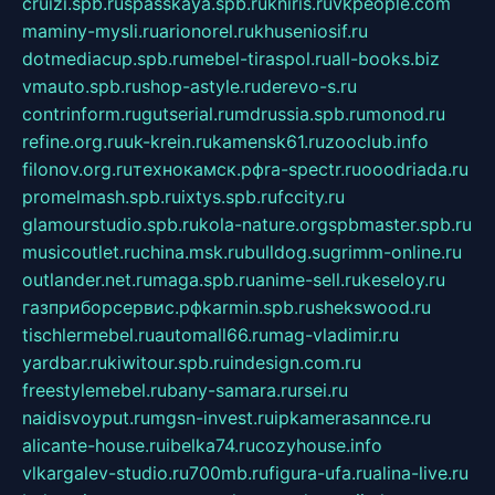
cruizi.spb.ru
spasskaya.spb.ru
kniris.ru
vkpeople.com
maminy-mysli.ru
arionorel.ru
khuseniosif.ru
dotmediacup.spb.ru
mebel-tiraspol.ru
all-books.biz
vmauto.spb.ru
shop-astyle.ru
derevo-s.ru
contrinform.ru
gutserial.ru
mdrussia.spb.ru
monod.ru
refine.org.ru
uk-krein.ru
kamensk61.ru
zooclub.info
filonov.org.ru
технокамск.рф
ra-spectr.ru
ooodriada.ru
promelmash.spb.ru
ixtys.spb.ru
fccity.ru
glamourstudio.spb.ru
kola-nature.org
spbmaster.spb.ru
musicoutlet.ru
china.msk.ru
bulldog.su
grimm-online.ru
outlander.net.ru
maga.spb.ru
anime-sell.ru
keseloy.ru
газприборсервис.рф
karmin.spb.ru
shekswood.ru
tischlermebel.ru
automall66.ru
mag-vladimir.ru
yardbar.ru
kiwitour.spb.ru
indesign.com.ru
freestylemebel.ru
bany-samara.ru
rsei.ru
naidisvoyput.ru
mgsn-invest.ru
ipkamerasannce.ru
alicante-house.ru
ibelka74.ru
cozyhouse.info
vlkargalev-studio.ru
700mb.ru
figura-ufa.ru
alina-live.ru