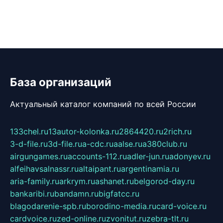
База организаций
Актуальный каталог компаний по всей России
133chel.ru
13autor-kolonka.ru
2864420.ru
2rich.ru
3-d-file.ru
3d-file.ru
a-cdc.ru
aalse.ru
a380club.ru
airgungames.ru
accounts-112.ru
adler-jun.ru
adonyev.ru
alfeihavsalnassr.ru
altaipant.ru
argentinamia.ru
aria-family.ru
arkrym.ru
ashanet.ru
belgorod-day.ru
bankaribi.ru
bandamn.ru
bigfatcc.ru
blagodarenie-spb.ru
borodino-media.ru
card-voice.ru
cardvoice.ru
zed-online.ru
zvonitut.ru
zebra-tlt.ru