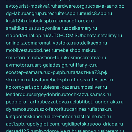
avtoyurist-moskva1.ru
hardware.org.ru
схема-авто.рф
dg-lab.ru
angrup.ru
recruiter.spb.ru
music8.spb.ru
krsk124.ru
kubok.spb.ru
romanofforex.ru
analitikaplus.ru
spyonline.ru
zosikamery.ru
sloboda-ural.pp.ru
AUTO-COM.SU
hohota.net
alimy.ru
online-z.com
aromat-vostoka.ru
otdelkaexp.ru
mobilvest.ru
bbd.net.ru
mebelshop.msk.ru
smp-forum.ru
bastion-td.ru
kosmoscreative.ru
avrmotors.ru
art-galadesign.ru
tiffany-c.ru
ecostep-samara.ru
d-p.spb.ru
галактика73.рф
sko.com.ru
davitamebel-spb.ru
fotsis.ru
tesiaes.ru
kokoroyari.spb.ru
blesna-kazan.ru
mossilver.ru
lenderoq.ru
sergeydobrin.ru
tochkazvuka.msk.ru
people-of-art.ru
bezzubova.ru
clubtibet.ru
orior-aks.ru
dynamoauto.ru
szk-favorit.ru
carlines.ru
flatnsk.ru
kingbolenskaner.ru
alex-motor.ru
astroline.net.ru
act1.spb.ru
polyglot.com.ru
gidlipetsk.ru
ooo-driada.ru
detsad125.ru
mir-zdoroviya.ru
bruslanovo.ru
siterem.ru