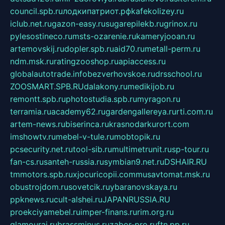
council.spb.ru
лодкипатриот.рф
kafekolizey.ru
iclub.net.ru
gazon-easy.ru
sugarepilekb.ru
grinox.ru
pylesostineco.ru
msts-ozarenie.ru
kameryjooan.ru
artemovskij.ru
dopler.spb.ru
aid70.ru
metall-perm.ru
ndm.msk.ru
ratingzooshop.ru
apiaccess.ru
globalautotrade.info
bezverhovskoe.ru
drsschool.ru
ZOOSMART.SPB.RU
dalakony.ru
medikijob.ru
remontt.spb.ru
photostudia.spb.ru
myragon.ru
terramia.ru
academy62.ru
gardengallereya.ru
rti.com.ru
artem-news.ru
biserinca.ru
krasnodarkurort.com
imshowtv.ru
mebel-v-tule.ru
mobtopik.ru
pcsecurity.net.ru
tool-sib.ru
multimetrunit.ru
sp-tour.ru
fan-cs.ru
santeh-russia.ru
symbian9.net.ru
DSHAIR.RU
tmmotors.spb.ru
xjocuricopii.com
musavtomat.msk.ru
obustrojdom.ru
sovetcik.ru
ybaranovskaya.ru
ppknews.ru
cult-alshei.ru
JAPANRUSSIA.RU
proekciyamebel.ru
imper-finans.ru
rim.org.ru
glamourai.ru
brassminus.ru
zabor-pro.ru
ftn.pp.ru