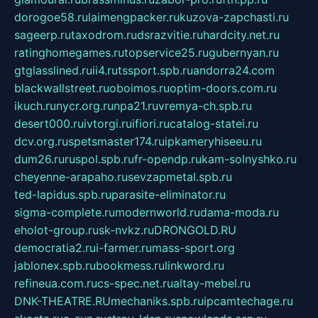
dorogoe58.ru
laimengpacker.ru
kuzova-zapchasti.ru
sageerp.ru
taxodrom.ru
dsrazvitie.ru
hardcity.net.ru
ratinghomegames.ru
topservice25.ru
gubernyan.ru
gtglasslined.ru
ii4.ru
tssport.spb.ru
andorra24.com
blackwallstreet.ru
oboimos.ru
optim-doors.com.ru
ikuch.ru
nycr.org.ru
npa21.ru
vremya-ch.spb.ru
desert000.ru
ivtorgi.ru
ifiori.ru
catalog-statei.ru
dcv.org.ru
spetsmaster174.ru
ipkameryhiseeu.ru
dum26.ru
ruspol.spb.ru
fr-opendp.ru
kam-solnyshko.ru
cheyenne-arapaho.ru
sevzapmetal.spb.ru
ted-lapidus.spb.ru
parasite-eliminator.ru
sigma-complete.ru
modernworld.ru
dama-moda.ru
eholot-group.ru
sk-nvkz.ru
DRONGOLD.RU
democratia2.ru
i-farmer.ru
mass-sport.org
jablonex.spb.ru
bookmess.ru
linkword.ru
refineua.com.ru
cs-spec.net.ru
altay-mebel.ru
DNK-THEATRE.RU
mechaniks.spb.ru
ipcamtechage.ru