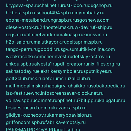
krygeva-spa.ru
chel.net.ru
rust-loco.ru
dugshop.ru
hl-beta.spb.ru
school494.spb.ru
mymubaby.ru
epoha-metalband.ru
ngr.spb.ru
rusgosnews.com
dieselvostok.ru
24hostel.msk.ru
w-dev.ru
f-ship.ru
regsmi.ru
filmnetwork.ru
malinasp.ru
kinosvin.ru
h2o-salon.ru
malutkayork.ru
deltaprim.spb.ru
tango-perm.ru
gooddir.ru
sgv.su
multiki-online.com
webkrasotki.com
cherinvest.ru
detskiy-ostrov.ru
ankou.spb.ru
alvesta1.ru
pdf-creator.ru
nix-files.org.ru
sakhatoday.ru
elektrikersymboler.ru
sputnikyes.ru
golf2club.msk.ru
aeforums.ru
zallclub.ru
multimodal.msk.ru
habaigry.ru
haikko.ru
sobakopedia.ru
isz-fest.ru
ewnc.info
screensaver-clock.net.ru
volnav.spb.ru
comnat.ru
npf.net.ru
7bit.pp.ru
kalugatur.ru
tesiaes.ru
card.com.ru
kazanka.spb.ru
gildiya-kuznecov.ru
kameryboavision.ru
griffoncom.spb.ru
fabrika-emotsiy.ru
PARK-MATROSOVA.RU
agat.spb.ru