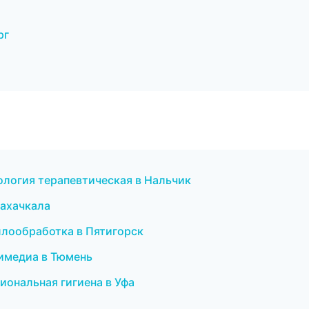
рг
ология терапевтическая в Нальчик
Махачкала
аллообработка в Пятигорск
тимедиа в Тюмень
иональная гигиена в Уфа