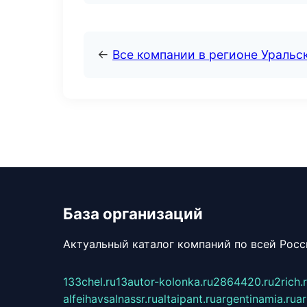
←
Все компании в регионе Уральс
База организаций
Актуальный каталог компаний по всей Рос
133chel.ru
13autor-kolonka.ru
2864420.ru
2rich.
alfeihavsalnassr.ru
altaipant.ru
argentinamia.ru
ar