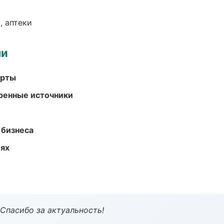
, аптеки
ми
арты
еренные источники
 бизнеса
иях
 Спасибо за актуальность!