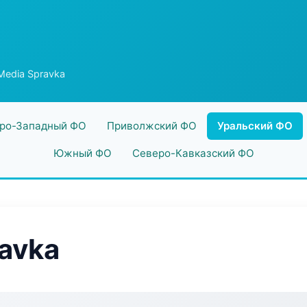
 Media Spravka
ро-Западный ФО
Приволжский ФО
Уральский ФО
Южный ФО
Северо-Кавказский ФО
ravka