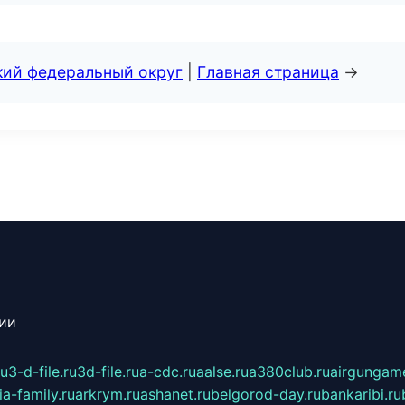
кий федеральный округ
|
Главная страница
→
сии
ru
3-d-file.ru
3d-file.ru
a-cdc.ru
aalse.ru
a380club.ru
airgungame
ia-family.ru
arkrym.ru
ashanet.ru
belgorod-day.ru
bankaribi.ru