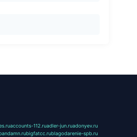
s.ru
accounts-112.ru
adler-jun.ru
adonyev.ru
bandamn.ru
bigfatcc.ru
blagodarenie-spb.ru