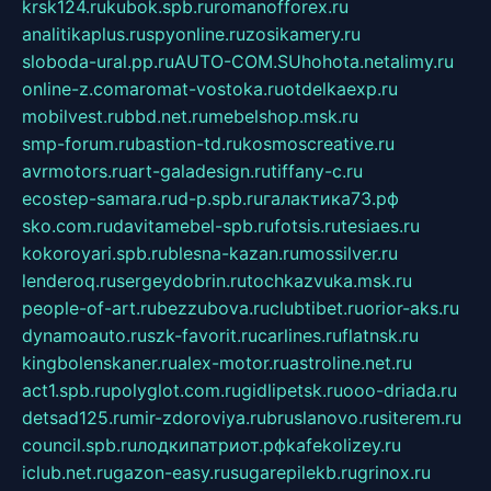
krsk124.ru
kubok.spb.ru
romanofforex.ru
analitikaplus.ru
spyonline.ru
zosikamery.ru
sloboda-ural.pp.ru
AUTO-COM.SU
hohota.net
alimy.ru
online-z.com
aromat-vostoka.ru
otdelkaexp.ru
mobilvest.ru
bbd.net.ru
mebelshop.msk.ru
smp-forum.ru
bastion-td.ru
kosmoscreative.ru
avrmotors.ru
art-galadesign.ru
tiffany-c.ru
ecostep-samara.ru
d-p.spb.ru
галактика73.рф
sko.com.ru
davitamebel-spb.ru
fotsis.ru
tesiaes.ru
kokoroyari.spb.ru
blesna-kazan.ru
mossilver.ru
lenderoq.ru
sergeydobrin.ru
tochkazvuka.msk.ru
people-of-art.ru
bezzubova.ru
clubtibet.ru
orior-aks.ru
dynamoauto.ru
szk-favorit.ru
carlines.ru
flatnsk.ru
kingbolenskaner.ru
alex-motor.ru
astroline.net.ru
act1.spb.ru
polyglot.com.ru
gidlipetsk.ru
ooo-driada.ru
detsad125.ru
mir-zdoroviya.ru
bruslanovo.ru
siterem.ru
council.spb.ru
лодкипатриот.рф
kafekolizey.ru
iclub.net.ru
gazon-easy.ru
sugarepilekb.ru
grinox.ru