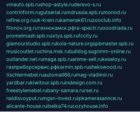
vmauto.spb.ru
shop-astyle.ru
derevo-s.ru
contrinform.ru
gutserial.ru
mdrussia.spb.ru
monod.ru
refine.org.ru
uk-krein.ru
kamensk61.ru
zooclub.info
filonov.org.ru
технокамск.рф
ra-spectr.ru
ooodriada.ru
promelmash.spb.ru
ixtys.spb.ru
fccity.ru
glamourstudio.spb.ru
kola-nature.org
spbmaster.spb.ru
musicoutlet.ru
china.msk.ru
bulldog.su
grimm-online.ru
outlander.net.ru
maga.spb.ru
anime-sell.ru
keseloy.ru
газприборсервис.рф
karmin.spb.ru
shekswood.ru
tischlermebel.ru
automall66.ru
mag-vladimir.ru
yardbar.ru
kiwitour.spb.ru
indesign.com.ru
freestylemebel.ru
bany-samara.ru
rsei.ru
naidisvoyput.ru
mgsn-invest.ru
ipkamerasannce.ru
alicante-house.ru
ibelka74.ru
cozyhouse.info
vlkargalev-studio.ru
700mb.ru
figura-ufa.ru
alina-live.ru
belarusiannews.ru
womenknow.ru
dos-vniimk.ru
sega.net.ru
dv.net.ru
phenomenonsofhistory.com
telesputnik.net.ru
wall.pp.ru
pylesosroidmi.ru