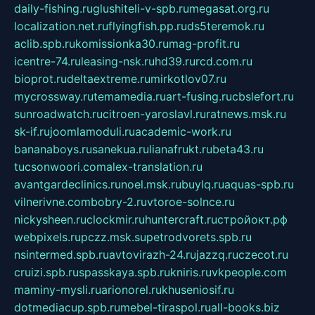
daily-fishing.ru
glushiteli-v-spb.ru
megasat.org.ru
localization.net.ru
flyingfish.pp.ru
ds5teremok.ru
aclib.spb.ru
komissionka30.ru
mag-profit.ru
icentre-74.ru
leasing-nsk.ru
hd39.ru
rcd.com.ru
bioprot.ru
deltaextreme.ru
mirkotlov07.ru
mycrossway.ru
temamedia.ru
art-fusing.ru
cbslefort.ru
sunroadwatch.ru
citroen-yaroslavl.ru
ratnews.msk.ru
sk-if.ru
joomlamoduli.ru
academic-work.ru
bananaboys.ru
sanekua.ru
lianafrukt.ru
beta43.ru
tucsonwoori.com
alex-translation.ru
avantgardeclinics.ru
noel.msk.ru
buylq.ru
aquas-spb.ru
vilnerivne.com
bobry-2.ru
vtoroe-solnce.ru
nickysheen.ru
clockmir.ru
huntercraft.ru
стройокт.рф
webpixels.ru
pczz.msk.su
petrodvorets.spb.ru
nsintermed.spb.ru
avtovirazh-24.ru
jazzq.ru
czecot.ru
cruizi.spb.ru
spasskaya.spb.ru
kniris.ru
vkpeople.com
maminy-mysli.ru
arionorel.ru
khuseniosif.ru
dotmediacup.spb.ru
mebel-tiraspol.ru
all-books.biz