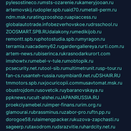
pylesostineco.ru
msts-ozarenie.ru
kameryjooan.ru
artemovskij.ru
dopler.spb.ru
aid70.ru
metall-perm.ru
ndm.msk.ru
ratingzooshop.ru
apiaccess.ru
globalautotrade.info
bezverhovskoe.ru
drsschool.ru
ZOOSMART.SPB.RU
dalakony.ru
medikijob.ru
remontt.spb.ru
photostudia.spb.ru
myragon.ru
terramia.ru
academy62.ru
gardengallereya.ru
rti.com.ru
artem-news.ru
biserinca.ru
krasnodarkurort.com
imshowtv.ru
mebel-v-tule.ru
mobtopik.ru
pcsecurity.net.ru
tool-sib.ru
multimetrunit.ru
sp-tour.ru
fan-cs.ru
santeh-russia.ru
symbian9.net.ru
DSHAIR.RU
tmmotors.spb.ru
xjocuricopii.com
musavtomat.msk.ru
obustrojdom.ru
sovetcik.ru
ybaranovskaya.ru
ppknews.ru
cult-alshei.ru
JAPANRUSSIA.RU
proekciyamebel.ru
imper-finans.ru
rim.org.ru
glamourai.ru
brassminus.ru
zabor-pro.ru
ftn.pp.ru
dorogoe58.ru
laimengpacker.ru
kuzova-zapchasti.ru
sageerp.ru
taxodrom.ru
dsrazvitie.ru
hardcity.net.ru