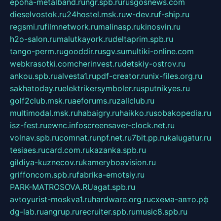
epoha-metalband.ru
ngr.spb.ru
rusgosnews.com
dieselvostok.ru
24hostel.msk.ru
w-dev.ru
f-ship.ru
regsmi.ru
filmnetwork.ru
malinasp.ru
kinosvin.ru
h2o-salon.ru
malutkayork.ru
deltaprim.spb.ru
tango-perm.ru
gooddir.ru
sgv.su
multiki-online.com
webkrasotki.com
cherinvest.ru
detskiy-ostrov.ru
ankou.spb.ru
alvesta1.ru
pdf-creator.ru
nix-files.org.ru
sakhatoday.ru
elektrikersymboler.ru
sputnikyes.ru
golf2club.msk.ru
aeforums.ru
zallclub.ru
multimodal.msk.ru
habaigry.ru
haikko.ru
sobakopedia.ru
isz-fest.ru
ewnc.info
screensaver-clock.net.ru
volnav.spb.ru
comnat.ru
npf.net.ru
7bit.pp.ru
kalugatur.ru
tesiaes.ru
card.com.ru
kazanka.spb.ru
gildiya-kuznecov.ru
kameryboavision.ru
griffoncom.spb.ru
fabrika-emotsiy.ru
PARK-MATROSOVA.RU
agat.spb.ru
avtoyurist-moskva1.ru
hardware.org.ru
схема-авто.рф
dg-lab.ru
angrup.ru
recruiter.spb.ru
music8.spb.ru