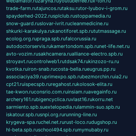
webamator.ru
zaryna.ru
youtubefree.ru
x-ton.ru
trade-farm.ru
tajuncos.ru
taksu.ru
tor-lyubov-i-grom.ru
spayderhed-2022.ru
splclub.ru
stoppamedia.ru
snow-guard.ru
slovar-ivrit.ru
cleanmedicine.ru
shkurki-karakulya.ru
kanotiforet.spb.ru
tutmassage.ru
ecolog.org.ru
praga.spb.ru
falcorussia.ru
autodoctorservis.ru
kamertondom.spb.ru
net-life.net.ru
avto-vozim.ru
sakhcamera.ru
alliance-electro.spb.ru
stroyavt.ru
controlweb1.ru
tdsak74.ru
kinzozo-ru.ru
kvotka.ru
iron-snab.ru
costa-bella.ru
eugrus.pp.ru
associaciya39.ru
primexpo.spb.ru
bezmorchin.ru
ia2.ru
cpt21.ru
ispecspb.ru
regahost.ru
kolosok-elita.ru
tae-kwon.ru
consrio.com.ru
insiam.ru
avegainfo.ru
archery161.ru
bigencyclica.ru
vlast16.ru
korru.net
sarmiento.spb.su
extelopedia.ru
lammin-suo.spb.ru
iskatour.spb.ru
snpi.org.ru
running-line.ru
krygeva-spa.ru
chel.net.ru
rust-loco.ru
dugshop.ru
hl-beta.spb.ru
school494.spb.ru
mymubaby.ru