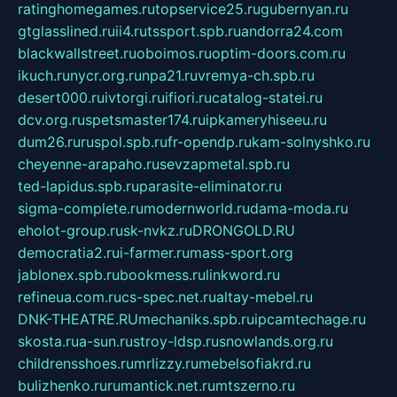
ratinghomegames.ru
topservice25.ru
gubernyan.ru
gtglasslined.ru
ii4.ru
tssport.spb.ru
andorra24.com
blackwallstreet.ru
oboimos.ru
optim-doors.com.ru
ikuch.ru
nycr.org.ru
npa21.ru
vremya-ch.spb.ru
desert000.ru
ivtorgi.ru
ifiori.ru
catalog-statei.ru
dcv.org.ru
spetsmaster174.ru
ipkameryhiseeu.ru
dum26.ru
ruspol.spb.ru
fr-opendp.ru
kam-solnyshko.ru
cheyenne-arapaho.ru
sevzapmetal.spb.ru
ted-lapidus.spb.ru
parasite-eliminator.ru
sigma-complete.ru
modernworld.ru
dama-moda.ru
eholot-group.ru
sk-nvkz.ru
DRONGOLD.RU
democratia2.ru
i-farmer.ru
mass-sport.org
jablonex.spb.ru
bookmess.ru
linkword.ru
refineua.com.ru
cs-spec.net.ru
altay-mebel.ru
DNK-THEATRE.RU
mechaniks.spb.ru
ipcamtechage.ru
skosta.ru
a-sun.ru
stroy-ldsp.ru
snowlands.org.ru
childrensshoes.ru
mrlizzy.ru
mebelsofiakrd.ru
bulizhenko.ru
rumantick.net.ru
mtszerno.ru