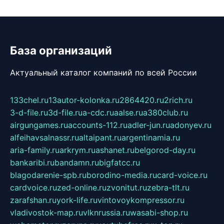
База организаций
Актуальный каталог компаний по всей России
133chel.ru
13autor-kolonka.ru
2864420.ru
2rich.ru
3-d-file.ru
3d-file.ru
a-cdc.ru
aalse.ru
a380club.ru
airgungames.ru
accounts-112.ru
adler-jun.ru
adonyev.ru
alfeihavsalnassr.ru
altaipant.ru
argentinamia.ru
aria-family.ru
arkrym.ru
ashanet.ru
belgorod-day.ru
bankaribi.ru
bandamn.ru
bigfatcc.ru
blagodarenie-spb.ru
borodino-media.ru
card-voice.ru
cardvoice.ru
zed-online.ru
zvonitut.ru
zebra-tlt.ru
zarafshan.ru
york-life.ru
vintovoykompressor.ru
vladivostok-map.ru
vlknrussia.ru
wasabi-shop.ru