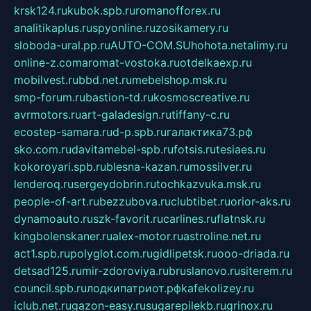
krsk124.ru
kubok.spb.ru
romanofforex.ru
analitikaplus.ru
spyonline.ru
zosikamery.ru
sloboda-ural.pp.ru
AUTO-COM.SU
hohota.net
alimy.ru
online-z.com
aromat-vostoka.ru
otdelkaexp.ru
mobilvest.ru
bbd.net.ru
mebelshop.msk.ru
smp-forum.ru
bastion-td.ru
kosmoscreative.ru
avrmotors.ru
art-galadesign.ru
tiffany-c.ru
ecostep-samara.ru
d-p.spb.ru
галактика73.рф
sko.com.ru
davitamebel-spb.ru
fotsis.ru
tesiaes.ru
kokoroyari.spb.ru
blesna-kazan.ru
mossilver.ru
lenderoq.ru
sergeydobrin.ru
tochkazvuka.msk.ru
people-of-art.ru
bezzubova.ru
clubtibet.ru
orior-aks.ru
dynamoauto.ru
szk-favorit.ru
carlines.ru
flatnsk.ru
kingbolenskaner.ru
alex-motor.ru
astroline.net.ru
act1.spb.ru
polyglot.com.ru
gidlipetsk.ru
ooo-driada.ru
detsad125.ru
mir-zdoroviya.ru
bruslanovo.ru
siterem.ru
council.spb.ru
лодкипатриот.рф
kafekolizey.ru
iclub.net.ru
gazon-easy.ru
sugarepilekb.ru
grinox.ru