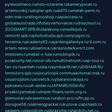
pylesostineco.ru
msts-ozarenie.ru
kameryjooan.ru
artemovskij.ru
dopler.spb.ru
aid70.ru
metall-perm.ru
ndm.msk.ru
ratingzooshop.ru
apiaccess.ru
globalautotrade.info
bezverhovskoe.ru
drsschool.ru
ZOOSMART.SPB.RU
dalakony.ru
medikijob.ru
remontt.spb.ru
photostudia.spb.ru
myragon.ru
terramia.ru
academy62.ru
gardengallereya.ru
rti.com.ru
artem-news.ru
biserinca.ru
krasnodarkurort.com
imshowtv.ru
mebel-v-tule.ru
mobtopik.ru
pcsecurity.net.ru
tool-sib.ru
multimetrunit.ru
sp-tour.ru
fan-cs.ru
santeh-russia.ru
symbian9.net.ru
DSHAIR.RU
tmmotors.spb.ru
xjocuricopii.com
musavtomat.msk.ru
obustrojdom.ru
sovetcik.ru
ybaranovskaya.ru
ppknews.ru
cult-alshei.ru
JAPANRUSSIA.RU
proekciyamebel.ru
imper-finans.ru
rim.org.ru
glamourai.ru
brassminus.ru
zabor-pro.ru
ftn.pp.ru
dorogoe58.ru
laimengpacker.ru
kuzova-zapchasti.ru
sageerp.ru
taxodrom.ru
dsrazvitie.ru
hardcity.net.ru