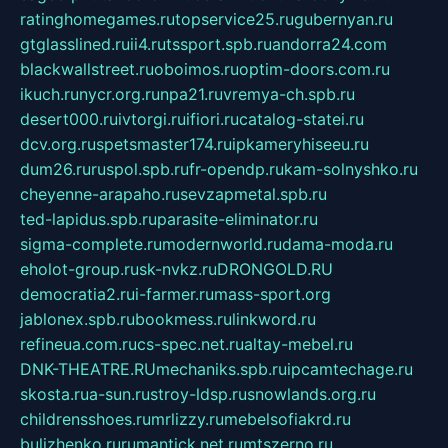
ratinghomegames.ru
topservice25.ru
gubernyan.ru
gtglasslined.ru
ii4.ru
tssport.spb.ru
andorra24.com
blackwallstreet.ru
oboimos.ru
optim-doors.com.ru
ikuch.ru
nycr.org.ru
npa21.ru
vremya-ch.spb.ru
desert000.ru
ivtorgi.ru
ifiori.ru
catalog-statei.ru
dcv.org.ru
spetsmaster174.ru
ipkameryhiseeu.ru
dum26.ru
ruspol.spb.ru
fr-opendp.ru
kam-solnyshko.ru
cheyenne-arapaho.ru
sevzapmetal.spb.ru
ted-lapidus.spb.ru
parasite-eliminator.ru
sigma-complete.ru
modernworld.ru
dama-moda.ru
eholot-group.ru
sk-nvkz.ru
DRONGOLD.RU
democratia2.ru
i-farmer.ru
mass-sport.org
jablonex.spb.ru
bookmess.ru
linkword.ru
refineua.com.ru
cs-spec.net.ru
altay-mebel.ru
DNK-THEATRE.RU
mechaniks.spb.ru
ipcamtechage.ru
skosta.ru
a-sun.ru
stroy-ldsp.ru
snowlands.org.ru
childrensshoes.ru
mrlizzy.ru
mebelsofiakrd.ru
bulizhenko.ru
rumantick.net.ru
mtszerno.ru