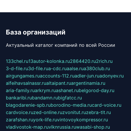
База организаций
Актуальный каталог компаний по всей России
133chel.ru
13autor-kolonka.ru
2864420.ru
2rich.ru
3-d-file.ru
3d-file.ru
a-cdc.ru
aalse.ru
a380club.ru
airgungames.ru
accounts-112.ru
adler-jun.ru
adonyev.ru
alfeihavsalnassr.ru
altaipant.ru
argentinamia.ru
aria-family.ru
arkrym.ru
ashanet.ru
belgorod-day.ru
bankaribi.ru
bandamn.ru
bigfatcc.ru
blagodarenie-spb.ru
borodino-media.ru
card-voice.ru
cardvoice.ru
zed-online.ru
zvonitut.ru
zebra-tlt.ru
zarafshan.ru
york-life.ru
vintovoykompressor.ru
vladivostok-map.ru
vlknrussia.ru
wasabi-shop.ru