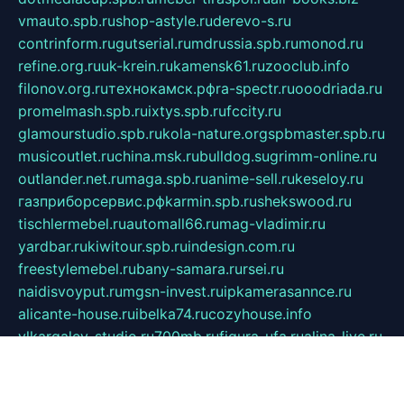
vmauto.spb.ru
shop-astyle.ru
derevo-s.ru
contrinform.ru
gutserial.ru
mdrussia.spb.ru
monod.ru
refine.org.ru
uk-krein.ru
kamensk61.ru
zooclub.info
filonov.org.ru
технокамск.рф
ra-spectr.ru
ooodriada.ru
promelmash.spb.ru
ixtys.spb.ru
fccity.ru
glamourstudio.spb.ru
kola-nature.org
spbmaster.spb.ru
musicoutlet.ru
china.msk.ru
bulldog.su
grimm-online.ru
outlander.net.ru
maga.spb.ru
anime-sell.ru
keseloy.ru
газприборсервис.рф
karmin.spb.ru
shekswood.ru
tischlermebel.ru
automall66.ru
mag-vladimir.ru
yardbar.ru
kiwitour.spb.ru
indesign.com.ru
freestylemebel.ru
bany-samara.ru
rsei.ru
naidisvoyput.ru
mgsn-invest.ru
ipkamerasannce.ru
alicante-house.ru
ibelka74.ru
cozyhouse.info
vlkargalev-studio.ru
700mb.ru
figura-ufa.ru
alina-live.ru
belarusiannews.ru
womenknow.ru
dos-vniimk.ru
sega.net.ru
dv.net.ru
phenomenonsofhistory.com