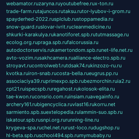
webamator.ru
zaryna.ru
youtubefree.ru
x-ton.ru
trade-farm.ru
tajuncos.ru
taksu.ru
tor-lyubov-i-grom.ru
spayderhed-2022.ru
splclub.ru
stoppamedia.ru
snow-guard.ru
slovar-ivrit.ru
cleanmedicine.ru
shkurki-karakulya.ru
kanotiforet.spb.ru
tutmassage.ru
ecolog.org.ru
praga.spb.ru
falcorussia.ru
autodoctorservis.ru
kamertondom.spb.ru
net-life.net.ru
avto-vozim.ru
sakhcamera.ru
alliance-electro.spb.ru
stroyavt.ru
controlweb1.ru
tdsak74.ru
kinzozo-ru.ru
kvotka.ru
iron-snab.ru
costa-bella.ru
eugrus.pp.ru
associaciya39.ru
primexpo.spb.ru
bezmorchin.ru
ia2.ru
cpt21.ru
ispecspb.ru
regahost.ru
kolosok-elita.ru
tae-kwon.ru
consrio.com.ru
insiam.ru
avegainfo.ru
archery161.ru
bigencyclica.ru
vlast16.ru
korru.net
sarmiento.spb.su
extelopedia.ru
lammin-suo.spb.ru
iskatour.spb.ru
snpi.org.ru
running-line.ru
krygeva-spa.ru
chel.net.ru
rust-loco.ru
dugshop.ru
hl-beta.spb.ru
school494.spb.ru
mymubaby.ru