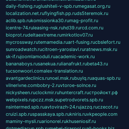
daily-fishing.ru
glushiteli-v-spb.ru
megasat.org.ru
localization.net.ru
flyingfish.pp.ru
ds5teremok.ru
aclib.spb.ru
komissionka30.ru
mag-profit.ru
icentre-74.ru
leasing-nsk.ru
hd39.ru
rcd.com.ru
bioprot.ru
deltaextreme.ru
mirkotlov07.ru
mycrossway.ru
temamedia.ru
art-fusing.ru
cbslefort.ru
sunroadwatch.ru
citroen-yaroslavl.ru
ratnews.msk.ru
sk-if.ru
joomlamoduli.ru
academic-work.ru
bananaboys.ru
sanekua.ru
lianafrukt.ru
beta43.ru
tucsonwoori.com
alex-translation.ru
avantgardeclinics.ru
noel.msk.ru
buylq.ru
aquas-spb.ru
vilnerivne.com
bobry-2.ru
vtoroe-solnce.ru
nickysheen.ru
clockmir.ru
huntercraft.ru
стройокт.рф
webpixels.ru
pczz.msk.su
petrodvorets.spb.ru
nsintermed.spb.ru
avtovirazh-24.ru
jazzq.ru
czecot.ru
cruizi.spb.ru
spasskaya.spb.ru
kniris.ru
vkpeople.com
maminy-mysli.ru
arionorel.ru
khuseniosif.ru
dotmediacup.spb.ru
mebel-tiraspol.ru
all-books.biz