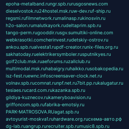
epoha-metalband.ru
ngr.spb.ru
rusgosnews.com
dieselvostok.ru
24hostel.msk.ru
w-dev.ru
f-ship.ru
regsmi.ru
filmnetwork.ru
malinasp.ru
kinosvin.ru
h2o-salon.ru
malutkayork.ru
deltaprim.spb.ru
tango-perm.ru
gooddir.ru
sgv.su
multiki-online.com
webkrasotki.com
cherinvest.ru
detskiy-ostrov.ru
ankou.spb.ru
alvesta1.ru
pdf-creator.ru
nix-files.org.ru
sakhatoday.ru
elektrikersymboler.ru
sputnikyes.ru
golf2club.msk.ru
aeforums.ru
zallclub.ru
multimodal.msk.ru
habaigry.ru
haikko.ru
sobakopedia.ru
isz-fest.ru
ewnc.info
screensaver-clock.net.ru
volnav.spb.ru
comnat.ru
npf.net.ru
7bit.pp.ru
kalugatur.ru
tesiaes.ru
card.com.ru
kazanka.spb.ru
gildiya-kuznecov.ru
kameryboavision.ru
griffoncom.spb.ru
fabrika-emotsiy.ru
PARK-MATROSOVA.RU
agat.spb.ru
avtoyurist-moskva1.ru
hardware.org.ru
схема-авто.рф
dg-lab.ru
angrup.ru
recruiter.spb.ru
music8.spb.ru