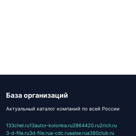
База организаций
Актуальный каталог компаний по всей России
133chel.ru
13autor-kolonka.ru
2864420.ru
2rich.ru
3-d-file.ru
3d-file.ru
a-cdc.ru
aalse.ru
a380club.ru