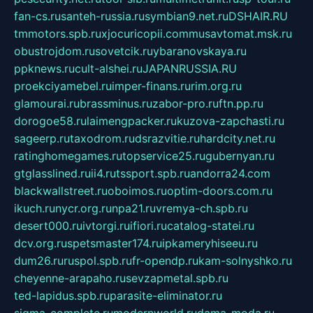
fan-cs.ru
santeh-russia.ru
symbian9.net.ru
DSHAIR.RU
tmmotors.spb.ru
xjocuricopii.com
musavtomat.msk.ru
obustrojdom.ru
sovetcik.ru
ybaranovskaya.ru
ppknews.ru
cult-alshei.ru
JAPANRUSSIA.RU
proekciyamebel.ru
imper-finans.ru
rim.org.ru
glamourai.ru
brassminus.ru
zabor-pro.ru
ftn.pp.ru
dorogoe58.ru
laimengpacker.ru
kuzova-zapchasti.ru
sageerp.ru
taxodrom.ru
dsrazvitie.ru
hardcity.net.ru
ratinghomegames.ru
topservice25.ru
gubernyan.ru
gtglasslined.ru
ii4.ru
tssport.spb.ru
andorra24.com
blackwallstreet.ru
oboimos.ru
optim-doors.com.ru
ikuch.ru
nycr.org.ru
npa21.ru
vremya-ch.spb.ru
desert000.ru
ivtorgi.ru
ifiori.ru
catalog-statei.ru
dcv.org.ru
spetsmaster174.ru
ipkameryhiseeu.ru
dum26.ru
ruspol.spb.ru
fr-opendp.ru
kam-solnyshko.ru
cheyenne-arapaho.ru
sevzapmetal.spb.ru
ted-lapidus.spb.ru
parasite-eliminator.ru