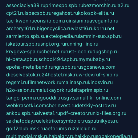
associaciya39.ru
primexpo.spb.ru
bezmorchin.ru
ia2.ru
cpt21.ru
ispecspb.ru
regahost.ru
kolosok-elita.ru
tae-kwon.ru
consrio.com.ru
insiam.ru
avegainfo.ru
archery161.ru
bigencyclica.ru
vlast16.ru
korru.net
sarmiento.spb.su
extelopedia.ru
lammin-suo.spb.ru
iskatour.spb.ru
snpi.org.ru
running-line.ru
krygeva-spa.ru
chel.net.ru
rust-loco.ru
dugshop.ru
hl-beta.spb.ru
school494.spb.ru
mymubaby.ru
epoha-metalband.ru
ngr.spb.ru
rusgosnews.com
dieselvostok.ru
24hostel.msk.ru
w-dev.ru
f-ship.ru
regsmi.ru
filmnetwork.ru
malinasp.ru
kinosvin.ru
h2o-salon.ru
malutkayork.ru
deltaprim.spb.ru
tango-perm.ru
gooddir.ru
sgv.su
multiki-online.com
webkrasotki.com
cherinvest.ru
detskiy-ostrov.ru
ankou.spb.ru
alvesta1.ru
pdf-creator.ru
nix-files.org.ru
sakhatoday.ru
elektrikersymboler.ru
sputnikyes.ru
golf2club.msk.ru
aeforums.ru
zallclub.ru
multimodal.msk.ru
habaigry.ru
haikko.ru
sobakopedia.ru