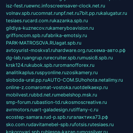
isz-fest.ru
ewnc.info
screensaver-clock.net.ru
volnav.spb.ru
comnat.ru
npf.net.ru
7bit.pp.ru
kalugatur.ru
tesiaes.ru
card.com.ru
kazanka.spb.ru
gildiya-kuznecov.ru
kameryboavision.ru
griffoncom.spb.ru
fabrika-emotsiy.ru
PARK-MATROSOVA.RU
agat.spb.ru
avtoyurist-moskva1.ru
hardware.org.ru
схема-авто.рф
dg-lab.ru
angrup.ru
recruiter.spb.ru
music8.spb.ru
krsk124.ru
kubok.spb.ru
romanofforex.ru
analitikaplus.ru
spyonline.ru
zosikamery.ru
sloboda-ural.pp.ru
AUTO-COM.SU
hohota.net
alimy.ru
online-z.com
aromat-vostoka.ru
otdelkaexp.ru
mobilvest.ru
bbd.net.ru
mebelshop.msk.ru
smp-forum.ru
bastion-td.ru
kosmoscreative.ru
avrmotors.ru
art-galadesign.ru
tiffany-c.ru
ecostep-samara.ru
d-p.spb.ru
галактика73.рф
sko.com.ru
davitamebel-spb.ru
fotsis.ru
tesiaes.ru
kokoroyari.spb.ru
blesna-kazan.ru
mossilver.ru