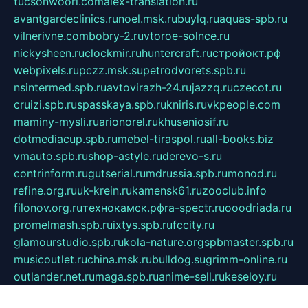
tucsonwoori.com
alex-translation.ru
avantgardeclinics.ru
noel.msk.ru
buylq.ru
aquas-spb.ru
vilnerivne.com
bobry-2.ru
vtoroe-solnce.ru
nickysheen.ru
clockmir.ru
huntercraft.ru
стройокт.рф
webpixels.ru
pczz.msk.su
petrodvorets.spb.ru
nsintermed.spb.ru
avtovirazh-24.ru
jazzq.ru
czecot.ru
cruizi.spb.ru
spasskaya.spb.ru
kniris.ru
vkpeople.com
maminy-mysli.ru
arionorel.ru
khuseniosif.ru
dotmediacup.spb.ru
mebel-tiraspol.ru
all-books.biz
vmauto.spb.ru
shop-astyle.ru
derevo-s.ru
contrinform.ru
gutserial.ru
mdrussia.spb.ru
monod.ru
refine.org.ru
uk-krein.ru
kamensk61.ru
zooclub.info
filonov.org.ru
технокамск.рф
ra-spectr.ru
ooodriada.ru
promelmash.spb.ru
ixtys.spb.ru
fccity.ru
glamourstudio.spb.ru
kola-nature.org
spbmaster.spb.ru
musicoutlet.ru
china.msk.ru
bulldog.su
grimm-online.ru
outlander.net.ru
maga.spb.ru
anime-sell.ru
keseloy.ru
газприборсервис.рф
karmin.spb.ru
shekswood.ru