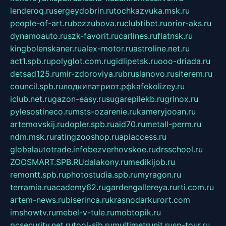
lenderoq.ru
sergeydobrin.ru
tochkazvuka.msk.ru
people-of-art.ru
bezzubova.ru
clubtibet.ru
orior-aks.ru
dynamoauto.ru
szk-favorit.ru
carlines.ru
flatnsk.ru
kingbolenskaner.ru
alex-motor.ru
astroline.net.ru
act1.spb.ru
polyglot.com.ru
gidlipetsk.ru
ooo-driada.ru
detsad125.ru
mir-zdoroviya.ru
bruslanovo.ru
siterem.ru
council.spb.ru
лодкипатриот.рф
kafekolizey.ru
iclub.net.ru
gazon-easy.ru
sugarepilekb.ru
grinox.ru
pylesostineco.ru
msts-ozarenie.ru
kameryjooan.ru
artemovskij.ru
dopler.spb.ru
aid70.ru
metall-perm.ru
ndm.msk.ru
ratingzooshop.ru
apiaccess.ru
globalautotrade.info
bezverhovskoe.ru
drsschool.ru
ZOOSMART.SPB.RU
dalakony.ru
medikijob.ru
remontt.spb.ru
photostudia.spb.ru
myragon.ru
terramia.ru
academy62.ru
gardengallereya.ru
rti.com.ru
artem-news.ru
biserinca.ru
krasnodarkurort.com
imshowtv.ru
mebel-v-tule.ru
mobtopik.ru
pcsecurity.net.ru
tool-sib.ru
multimetrunit.ru
sp-tour.ru