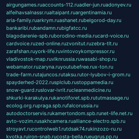
airgungames.ru
accounts-112.ru
adler-jun.ru
adonyev.ru
alfeihavsalnassr.ru
altaipant.ru
argentinamia.ru
aria-family.ru
arkrym.ru
ashanet.ru
belgorod-day.ru
bankaribi.ru
bandamn.ru
bigfatcc.ru
blagodarenie-spb.ru
borodino-media.ru
card-voice.ru
cardvoice.ru
zed-online.ru
zvonitut.ru
zebra-tlt.ru
zarafshan.ru
york-life.ru
vintovoykompressor.ru
vladivostok-map.ru
vlknrussia.ru
wasabi-shop.ru
webamator.ru
zaryna.ru
youtubefree.ru
x-ton.ru
trade-farm.ru
tajuncos.ru
taksu.ru
tor-lyubov-i-grom.ru
spayderhed-2022.ru
splclub.ru
stoppamedia.ru
snow-guard.ru
slovar-ivrit.ru
cleanmedicine.ru
shkurki-karakulya.ru
kanotiforet.spb.ru
tutmassage.ru
ecolog.org.ru
praga.spb.ru
falcorussia.ru
autodoctorservis.ru
kamertondom.spb.ru
net-life.net.ru
avto-vozim.ru
sakhcamera.ru
alliance-electro.spb.ru
stroyavt.ru
controlweb1.ru
tdsak74.ru
kinzozo-ru.ru
kvotka.ru
iron-snab.ru
costa-bella.ru
eugrus.pp.ru