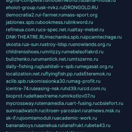
sigma-complete.ru
modernworld.ru
dama-moda.ru
eholot-group.ru
sk-nvkz.ru
DRONGOLD.RU
democratia2.ru
i-farmer.ru
mass-sport.org
jablonex.spb.ru
bookmess.ru
linkword.ru
refineua.com.ru
cs-spec.net.ru
altay-mebel.ru
DNK-THEATRE.RU
mechaniks.spb.ru
ipcamtechage.ru
skosta.ru
a-sun.ru
stroy-ldsp.ru
snowlands.org.ru
childrensshoes.ru
mrlizzy.ru
mebelsofiakrd.ru
bulizhenko.ru
rumantick.net.ru
mtszerno.ru
daily-fishing.ru
glushiteli-v-spb.ru
megasat.org.ru
localization.net.ru
flyingfish.pp.ru
ds5teremok.ru
aclib.spb.ru
komissionka30.ru
mag-profit.ru
icentre-74.ru
leasing-nsk.ru
hd39.ru
rcd.com.ru
bioprot.ru
deltaextreme.ru
mirkotlov07.ru
mycrossway.ru
temamedia.ru
art-fusing.ru
cbslefort.ru
sunroadwatch.ru
citroen-yaroslavl.ru
ratnews.msk.ru
sk-if.ru
joomlamoduli.ru
academic-work.ru
bananaboys.ru
sanekua.ru
lianafrukt.ru
beta43.ru