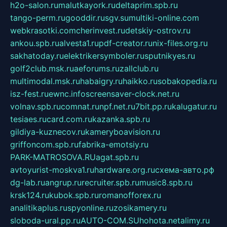
h2o-salon.ru
malutkayork.ru
deltaprim.spb.ru
tango-perm.ru
gooddir.ru
sgv.su
multiki-online.com
webkrasotki.com
cherinvest.ru
detskiy-ostrov.ru
ankou.spb.ru
alvesta1.ru
pdf-creator.ru
nix-files.org.ru
sakhatoday.ru
elektrikersymboler.ru
sputnikyes.ru
golf2club.msk.ru
aeforums.ru
zallclub.ru
multimodal.msk.ru
habaigry.ru
haikko.ru
sobakopedia.ru
isz-fest.ru
ewnc.info
screensaver-clock.net.ru
volnav.spb.ru
comnat.ru
npf.net.ru
7bit.pp.ru
kalugatur.ru
tesiaes.ru
card.com.ru
kazanka.spb.ru
gildiya-kuznecov.ru
kameryboavision.ru
griffoncom.spb.ru
fabrika-emotsiy.ru
PARK-MATROSOVA.RU
agat.spb.ru
avtoyurist-moskva1.ru
hardware.org.ru
схема-авто.рф
dg-lab.ru
angrup.ru
recruiter.spb.ru
music8.spb.ru
krsk124.ru
kubok.spb.ru
romanofforex.ru
analitikaplus.ru
spyonline.ru
zosikamery.ru
sloboda-ural.pp.ru
AUTO-COM.SU
hohota.net
alimy.ru