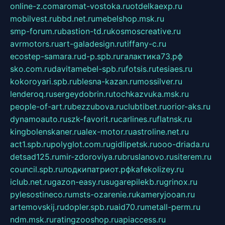
online-z.com
aromat-vostoka.ru
otdelkaexp.ru
mobilvest.ru
bbd.net.ru
mebelshop.msk.ru
smp-forum.ru
bastion-td.ru
kosmoscreative.ru
avrmotors.ru
art-galadesign.ru
tiffany-c.ru
ecostep-samara.ru
d-p.spb.ru
галактика73.рф
sko.com.ru
davitamebel-spb.ru
fotsis.ru
tesiaes.ru
kokoroyari.spb.ru
blesna-kazan.ru
mossilver.ru
lenderoq.ru
sergeydobrin.ru
tochkazvuka.msk.ru
people-of-art.ru
bezzubova.ru
clubtibet.ru
orior-aks.ru
dynamoauto.ru
szk-favorit.ru
carlines.ru
flatnsk.ru
kingbolenskaner.ru
alex-motor.ru
astroline.net.ru
act1.spb.ru
polyglot.com.ru
gidlipetsk.ru
ooo-driada.ru
detsad125.ru
mir-zdoroviya.ru
bruslanovo.ru
siterem.ru
council.spb.ru
лодкипатриот.рф
kafekolizey.ru
iclub.net.ru
gazon-easy.ru
sugarepilekb.ru
grinox.ru
pylesostineco.ru
msts-ozarenie.ru
kameryjooan.ru
artemovskij.ru
dopler.spb.ru
aid70.ru
metall-perm.ru
ndm.msk.ru
ratingzooshop.ru
apiaccess.ru