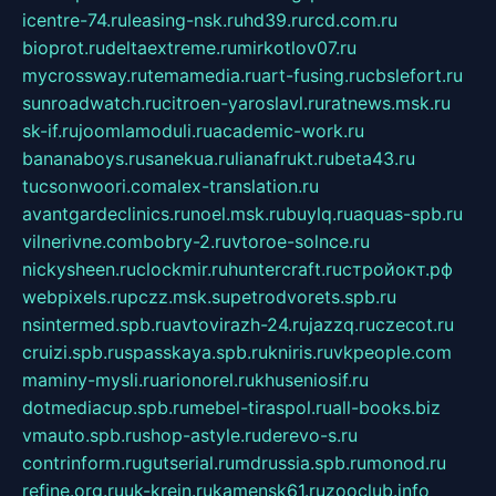
icentre-74.ru
leasing-nsk.ru
hd39.ru
rcd.com.ru
bioprot.ru
deltaextreme.ru
mirkotlov07.ru
mycrossway.ru
temamedia.ru
art-fusing.ru
cbslefort.ru
sunroadwatch.ru
citroen-yaroslavl.ru
ratnews.msk.ru
sk-if.ru
joomlamoduli.ru
academic-work.ru
bananaboys.ru
sanekua.ru
lianafrukt.ru
beta43.ru
tucsonwoori.com
alex-translation.ru
avantgardeclinics.ru
noel.msk.ru
buylq.ru
aquas-spb.ru
vilnerivne.com
bobry-2.ru
vtoroe-solnce.ru
nickysheen.ru
clockmir.ru
huntercraft.ru
стройокт.рф
webpixels.ru
pczz.msk.su
petrodvorets.spb.ru
nsintermed.spb.ru
avtovirazh-24.ru
jazzq.ru
czecot.ru
cruizi.spb.ru
spasskaya.spb.ru
kniris.ru
vkpeople.com
maminy-mysli.ru
arionorel.ru
khuseniosif.ru
dotmediacup.spb.ru
mebel-tiraspol.ru
all-books.biz
vmauto.spb.ru
shop-astyle.ru
derevo-s.ru
contrinform.ru
gutserial.ru
mdrussia.spb.ru
monod.ru
refine.org.ru
uk-krein.ru
kamensk61.ru
zooclub.info