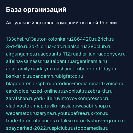
База организаций
Актуальный каталог компаний по всей России
133chel.ru
13autor-kolonka.ru
2864420.ru
2rich.ru
3-d-file.ru
3d-file.ru
a-cdc.ru
aalse.ru
a380club.ru
airgungames.ru
accounts-112.ru
adler-jun.ru
adonyev.ru
alfeihavsalnassr.ru
altaipant.ru
argentinamia.ru
aria-family.ru
arkrym.ru
ashanet.ru
belgorod-day.ru
bankaribi.ru
bandamn.ru
bigfatcc.ru
blagodarenie-spb.ru
borodino-media.ru
card-voice.ru
cardvoice.ru
zed-online.ru
zvonitut.ru
zebra-tlt.ru
zarafshan.ru
york-life.ru
vintovoykompressor.ru
vladivostok-map.ru
vlknrussia.ru
wasabi-shop.ru
webamator.ru
zaryna.ru
youtubefree.ru
x-ton.ru
trade-farm.ru
tajuncos.ru
taksu.ru
tor-lyubov-i-grom.ru
spayderhed-2022.ru
splclub.ru
stoppamedia.ru