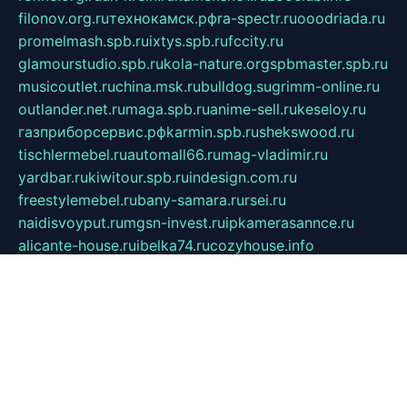
filonov.org.ru
технокамск.рф
ra-spectr.ru
ooodriada.ru
promelmash.spb.ru
ixtys.spb.ru
fccity.ru
glamourstudio.spb.ru
kola-nature.org
spbmaster.spb.ru
musicoutlet.ru
china.msk.ru
bulldog.su
grimm-online.ru
outlander.net.ru
maga.spb.ru
anime-sell.ru
keseloy.ru
газприборсервис.рф
karmin.spb.ru
shekswood.ru
tischlermebel.ru
automall66.ru
mag-vladimir.ru
yardbar.ru
kiwitour.spb.ru
indesign.com.ru
freestylemebel.ru
bany-samara.ru
rsei.ru
naidisvoyput.ru
mgsn-invest.ru
ipkamerasannce.ru
alicante-house.ru
ibelka74.ru
cozyhouse.info
vlkargalev-studio.ru
700mb.ru
figura-ufa.ru
alina-live.ru
belarusiannews.ru
womenknow.ru
dos-vniimk.ru
sega.net.ru
dv.net.ru
phenomenonsofhistory.com
telesputnik.net.ru
wall.pp.ru
pylesosroidmi.ru
gtc-clan.ru
cligs.ru
bibikazap.ru
popova.org.ru
netwhistler.spb.ru
bellvil.ru
bonzon.ru
iss-vladik.ru
defiparis.net.ru
las-gryzas.ru
amku.ru