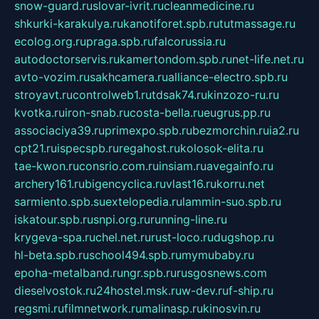
snow-guard.ru
slovar-ivrit.ru
cleanmedicine.ru
shkurki-karakulya.ru
kanotiforet.spb.ru
tutmassage.ru
ecolog.org.ru
praga.spb.ru
falcorussia.ru
autodoctorservis.ru
kamertondom.spb.ru
net-life.net.ru
avto-vozim.ru
sakhcamera.ru
alliance-electro.spb.ru
stroyavt.ru
controlweb1.ru
tdsak74.ru
kinzozo-ru.ru
kvotka.ru
iron-snab.ru
costa-bella.ru
eugrus.pp.ru
associaciya39.ru
primexpo.spb.ru
bezmorchin.ru
ia2.ru
cpt21.ru
ispecspb.ru
regahost.ru
kolosok-elita.ru
tae-kwon.ru
consrio.com.ru
insiam.ru
avegainfo.ru
archery161.ru
bigencyclica.ru
vlast16.ru
korru.net
sarmiento.spb.su
extelopedia.ru
lammin-suo.spb.ru
iskatour.spb.ru
snpi.org.ru
running-line.ru
krygeva-spa.ru
chel.net.ru
rust-loco.ru
dugshop.ru
hl-beta.spb.ru
school494.spb.ru
mymubaby.ru
epoha-metalband.ru
ngr.spb.ru
rusgosnews.com
dieselvostok.ru
24hostel.msk.ru
w-dev.ru
f-ship.ru
regsmi.ru
filmnetwork.ru
malinasp.ru
kinosvin.ru