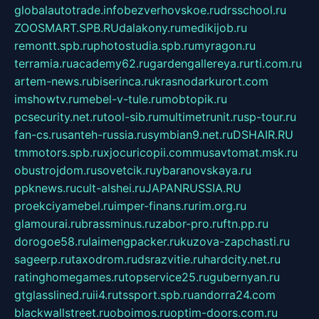
globalautotrade.info
bezverhovskoe.ru
drsschool.ru
ZOOSMART.SPB.RU
dalakony.ru
medikijob.ru
remontt.spb.ru
photostudia.spb.ru
myragon.ru
terramia.ru
academy62.ru
gardengallereya.ru
rti.com.ru
artem-news.ru
biserinca.ru
krasnodarkurort.com
imshowtv.ru
mebel-v-tule.ru
mobtopik.ru
pcsecurity.net.ru
tool-sib.ru
multimetrunit.ru
sp-tour.ru
fan-cs.ru
santeh-russia.ru
symbian9.net.ru
DSHAIR.RU
tmmotors.spb.ru
xjocuricopii.com
musavtomat.msk.ru
obustrojdom.ru
sovetcik.ru
ybaranovskaya.ru
ppknews.ru
cult-alshei.ru
JAPANRUSSIA.RU
proekciyamebel.ru
imper-finans.ru
rim.org.ru
glamourai.ru
brassminus.ru
zabor-pro.ru
ftn.pp.ru
dorogoe58.ru
laimengpacker.ru
kuzova-zapchasti.ru
sageerp.ru
taxodrom.ru
dsrazvitie.ru
hardcity.net.ru
ratinghomegames.ru
topservice25.ru
gubernyan.ru
gtglasslined.ru
ii4.ru
tssport.spb.ru
andorra24.com
blackwallstreet.ru
oboimos.ru
optim-doors.com.ru