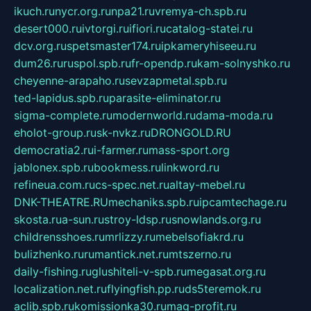
ikuch.ru
nycr.org.ru
npa21.ru
vremya-ch.spb.ru
desert000.ru
ivtorgi.ru
ifiori.ru
catalog-statei.ru
dcv.org.ru
spetsmaster174.ru
ipkameryhiseeu.ru
dum26.ru
ruspol.spb.ru
fr-opendp.ru
kam-solnyshko.ru
cheyenne-arapaho.ru
sevzapmetal.spb.ru
ted-lapidus.spb.ru
parasite-eliminator.ru
sigma-complete.ru
modernworld.ru
dama-moda.ru
eholot-group.ru
sk-nvkz.ru
DRONGOLD.RU
democratia2.ru
i-farmer.ru
mass-sport.org
jablonex.spb.ru
bookmess.ru
linkword.ru
refineua.com.ru
cs-spec.net.ru
altay-mebel.ru
DNK-THEATRE.RU
mechaniks.spb.ru
ipcamtechage.ru
skosta.ru
a-sun.ru
stroy-ldsp.ru
snowlands.org.ru
childrensshoes.ru
mrlizzy.ru
mebelsofiakrd.ru
bulizhenko.ru
rumantick.net.ru
mtszerno.ru
daily-fishing.ru
glushiteli-v-spb.ru
megasat.org.ru
localization.net.ru
flyingfish.pp.ru
ds5teremok.ru
aclib.spb.ru
komissionka30.ru
mag-profit.ru