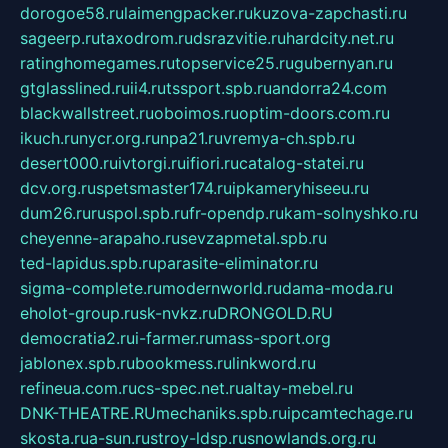
dorogoe58.ru
laimengpacker.ru
kuzova-zapchasti.ru
sageerp.ru
taxodrom.ru
dsrazvitie.ru
hardcity.net.ru
ratinghomegames.ru
topservice25.ru
gubernyan.ru
gtglasslined.ru
ii4.ru
tssport.spb.ru
andorra24.com
blackwallstreet.ru
oboimos.ru
optim-doors.com.ru
ikuch.ru
nycr.org.ru
npa21.ru
vremya-ch.spb.ru
desert000.ru
ivtorgi.ru
ifiori.ru
catalog-statei.ru
dcv.org.ru
spetsmaster174.ru
ipkameryhiseeu.ru
dum26.ru
ruspol.spb.ru
fr-opendp.ru
kam-solnyshko.ru
cheyenne-arapaho.ru
sevzapmetal.spb.ru
ted-lapidus.spb.ru
parasite-eliminator.ru
sigma-complete.ru
modernworld.ru
dama-moda.ru
eholot-group.ru
sk-nvkz.ru
DRONGOLD.RU
democratia2.ru
i-farmer.ru
mass-sport.org
jablonex.spb.ru
bookmess.ru
linkword.ru
refineua.com.ru
cs-spec.net.ru
altay-mebel.ru
DNK-THEATRE.RU
mechaniks.spb.ru
ipcamtechage.ru
skosta.ru
a-sun.ru
stroy-ldsp.ru
snowlands.org.ru