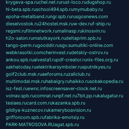
krygeva-spa.ru
chel.net.ru
rust-loco.ru
dugshop.ru
hl-beta.spb.ru
school494.spb.ru
mymubaby.ru
epoha-metalband.ru
ngr.spb.ru
rusgosnews.com
dieselvostok.ru
24hostel.msk.ru
w-dev.ru
f-ship.ru
regsmi.ru
filmnetwork.ru
malinasp.ru
kinosvin.ru
h2o-salon.ru
malutkayork.ru
deltaprim.spb.ru
tango-perm.ru
gooddir.ru
sgv.su
multiki-online.com
webkrasotki.com
cherinvest.ru
detskiy-ostrov.ru
ankou.spb.ru
alvesta1.ru
pdf-creator.ru
nix-files.org.ru
sakhatoday.ru
elektrikersymboler.ru
sputnikyes.ru
golf2club.msk.ru
aeforums.ru
zallclub.ru
multimodal.msk.ru
habaigry.ru
haikko.ru
sobakopedia.ru
isz-fest.ru
ewnc.info
screensaver-clock.net.ru
volnav.spb.ru
comnat.ru
npf.net.ru
7bit.pp.ru
kalugatur.ru
tesiaes.ru
card.com.ru
kazanka.spb.ru
gildiya-kuznecov.ru
kameryboavision.ru
griffoncom.spb.ru
fabrika-emotsiy.ru
PARK-MATROSOVA.RU
agat.spb.ru