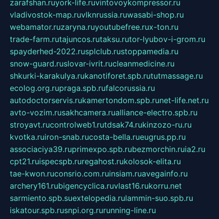
zarafshan.ru
york-life.ru
vintovoykompressor.ru
vladivostok-map.ru
vlknrussia.ru
wasabi-shop.ru
webamator.ru
zaryna.ru
youtubefree.ru
x-ton.ru
trade-farm.ru
tajuncos.ru
taksu.ru
tor-lyubov-i-grom.ru
spayderhed-2022.ru
splclub.ru
stoppamedia.ru
snow-guard.ru
slovar-ivrit.ru
cleanmedicine.ru
shkurki-karakulya.ru
kanotiforet.spb.ru
tutmassage.ru
ecolog.org.ru
praga.spb.ru
falcorussia.ru
autodoctorservis.ru
kamertondom.spb.ru
net-life.net.ru
avto-vozim.ru
sakhcamera.ru
alliance-electro.spb.ru
stroyavt.ru
controlweb1.ru
tdsak74.ru
kinzozo-ru.ru
kvotka.ru
iron-snab.ru
costa-bella.ru
eugrus.pp.ru
associaciya39.ru
primexpo.spb.ru
bezmorchin.ru
ia2.ru
cpt21.ru
ispecspb.ru
regahost.ru
kolosok-elita.ru
tae-kwon.ru
consrio.com.ru
insiam.ru
avegainfo.ru
archery161.ru
bigencyclica.ru
vlast16.ru
korru.net
sarmiento.spb.su
extelopedia.ru
lammin-suo.spb.ru
iskatour.spb.ru
snpi.org.ru
running-line.ru