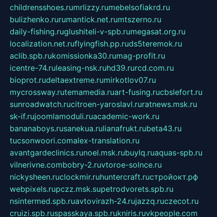
childrensshoes.ru
mrlizzy.ru
mebelsofiakrd.ru
bulizhenko.ru
rumantick.net.ru
mtszerno.ru
daily-fishing.ru
glushiteli-v-spb.ru
megasat.org.ru
localization.net.ru
flyingfish.pp.ru
ds5teremok.ru
aclib.spb.ru
komissionka30.ru
mag-profit.ru
icentre-74.ru
leasing-nsk.ru
hd39.ru
rcd.com.ru
bioprot.ru
deltaextreme.ru
mirkotlov07.ru
mycrossway.ru
temamedia.ru
art-fusing.ru
cbslefort.ru
sunroadwatch.ru
citroen-yaroslavl.ru
ratnews.msk.ru
sk-if.ru
joomlamoduli.ru
academic-work.ru
bananaboys.ru
sanekua.ru
lianafrukt.ru
beta43.ru
tucsonwoori.com
alex-translation.ru
avantgardeclinics.ru
noel.msk.ru
buylq.ru
aquas-spb.ru
vilnerivne.com
bobry-2.ru
vtoroe-solnce.ru
nickysheen.ru
clockmir.ru
huntercraft.ru
стройокт.рф
webpixels.ru
pczz.msk.su
petrodvorets.spb.ru
nsintermed.spb.ru
avtovirazh-24.ru
jazzq.ru
czecot.ru
cruizi.spb.ru
spasskaya.spb.ru
kniris.ru
vkpeople.com