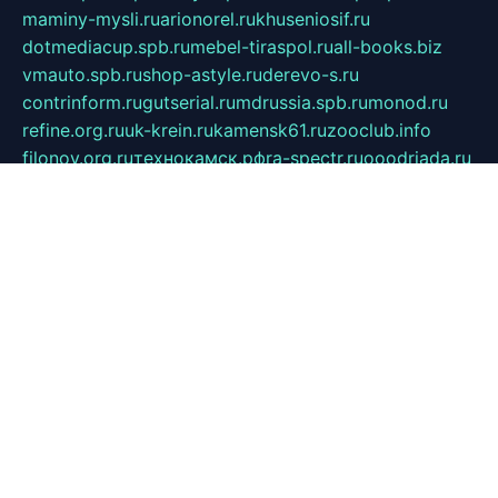
maminy-mysli.ru
arionorel.ru
khuseniosif.ru
dotmediacup.spb.ru
mebel-tiraspol.ru
all-books.biz
vmauto.spb.ru
shop-astyle.ru
derevo-s.ru
contrinform.ru
gutserial.ru
mdrussia.spb.ru
monod.ru
refine.org.ru
uk-krein.ru
kamensk61.ru
zooclub.info
filonov.org.ru
технокамск.рф
ra-spectr.ru
ooodriada.ru
promelmash.spb.ru
ixtys.spb.ru
fccity.ru
glamourstudio.spb.ru
kola-nature.org
spbmaster.spb.ru
musicoutlet.ru
china.msk.ru
bulldog.su
grimm-online.ru
outlander.net.ru
maga.spb.ru
anime-sell.ru
keseloy.ru
газприборсервис.рф
karmin.spb.ru
shekswood.ru
tischlermebel.ru
automall66.ru
mag-vladimir.ru
yardbar.ru
kiwitour.spb.ru
indesign.com.ru
freestylemebel.ru
bany-samara.ru
rsei.ru
naidisvoyput.ru
mgsn-invest.ru
ipkamerasannce.ru
alicante-house.ru
ibelka74.ru
cozyhouse.info
vlkargalev-studio.ru
700mb.ru
figura-ufa.ru
alina-live.ru
belarusiannews.ru
womenknow.ru
dos-vniimk.ru