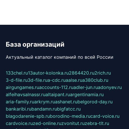
База организаций
Актуальный каталог компаний по всей России
133chel.ru
13autor-kolonka.ru
2864420.ru
2rich.ru
3-d-file.ru
3d-file.ru
a-cdc.ru
aalse.ru
a380club.ru
airgungames.ru
accounts-112.ru
adler-jun.ru
adonyev.ru
alfeihavsalnassr.ru
altaipant.ru
argentinamia.ru
aria-family.ru
arkrym.ru
ashanet.ru
belgorod-day.ru
bankaribi.ru
bandamn.ru
bigfatcc.ru
blagodarenie-spb.ru
borodino-media.ru
card-voice.ru
cardvoice.ru
zed-online.ru
zvonitut.ru
zebra-tlt.ru