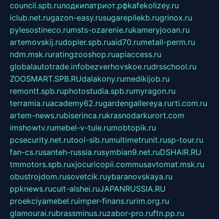
council.spb.ru
лодкипатриот.рф
kafekolizey.ru
iclub.net.ru
gazon-easy.ru
sugarepilekb.ru
grinox.ru
pylesostineco.ru
msts-ozarenie.ru
kameryjooan.ru
artemovskij.ru
dopler.spb.ru
aid70.ru
metall-perm.ru
ndm.msk.ru
ratingzooshop.ru
apiaccess.ru
globalautotrade.info
bezverhovskoe.ru
drsschool.ru
ZOOSMART.SPB.RU
dalakony.ru
medikijob.ru
remontt.spb.ru
photostudia.spb.ru
myragon.ru
terramia.ru
academy62.ru
gardengallereya.ru
rti.com.ru
artem-news.ru
biserinca.ru
krasnodarkurort.com
imshowtv.ru
mebel-v-tule.ru
mobtopik.ru
pcsecurity.net.ru
tool-sib.ru
multimetrunit.ru
sp-tour.ru
fan-cs.ru
santeh-russia.ru
symbian9.net.ru
DSHAIR.RU
tmmotors.spb.ru
xjocuricopii.com
musavtomat.msk.ru
obustrojdom.ru
sovetcik.ru
ybaranovskaya.ru
ppknews.ru
cult-alshei.ru
JAPANRUSSIA.RU
proekciyamebel.ru
imper-finans.ru
rim.org.ru
glamourai.ru
brassminus.ru
zabor-pro.ru
ftn.pp.ru