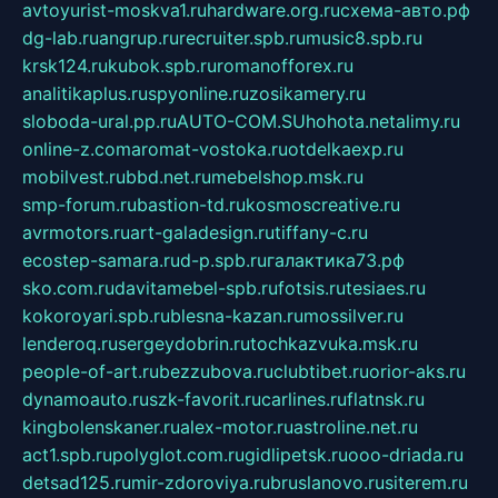
avtoyurist-moskva1.ru
hardware.org.ru
схема-авто.рф
dg-lab.ru
angrup.ru
recruiter.spb.ru
music8.spb.ru
krsk124.ru
kubok.spb.ru
romanofforex.ru
analitikaplus.ru
spyonline.ru
zosikamery.ru
sloboda-ural.pp.ru
AUTO-COM.SU
hohota.net
alimy.ru
online-z.com
aromat-vostoka.ru
otdelkaexp.ru
mobilvest.ru
bbd.net.ru
mebelshop.msk.ru
smp-forum.ru
bastion-td.ru
kosmoscreative.ru
avrmotors.ru
art-galadesign.ru
tiffany-c.ru
ecostep-samara.ru
d-p.spb.ru
галактика73.рф
sko.com.ru
davitamebel-spb.ru
fotsis.ru
tesiaes.ru
kokoroyari.spb.ru
blesna-kazan.ru
mossilver.ru
lenderoq.ru
sergeydobrin.ru
tochkazvuka.msk.ru
people-of-art.ru
bezzubova.ru
clubtibet.ru
orior-aks.ru
dynamoauto.ru
szk-favorit.ru
carlines.ru
flatnsk.ru
kingbolenskaner.ru
alex-motor.ru
astroline.net.ru
act1.spb.ru
polyglot.com.ru
gidlipetsk.ru
ooo-driada.ru
detsad125.ru
mir-zdoroviya.ru
bruslanovo.ru
siterem.ru