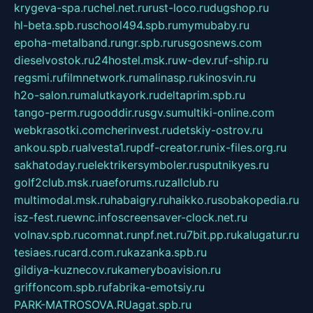
krygeva-spa.ru
chel.net.ru
rust-loco.ru
dugshop.ru
hl-beta.spb.ru
school494.spb.ru
mymubaby.ru
epoha-metalband.ru
ngr.spb.ru
rusgosnews.com
dieselvostok.ru
24hostel.msk.ru
w-dev.ru
f-ship.ru
regsmi.ru
filmnetwork.ru
malinasp.ru
kinosvin.ru
h2o-salon.ru
malutkayork.ru
deltaprim.spb.ru
tango-perm.ru
gooddir.ru
sgv.su
multiki-online.com
webkrasotki.com
cherinvest.ru
detskiy-ostrov.ru
ankou.spb.ru
alvesta1.ru
pdf-creator.ru
nix-files.org.ru
sakhatoday.ru
elektrikersymboler.ru
sputnikyes.ru
golf2club.msk.ru
aeforums.ru
zallclub.ru
multimodal.msk.ru
habaigry.ru
haikko.ru
sobakopedia.ru
isz-fest.ru
ewnc.info
screensaver-clock.net.ru
volnav.spb.ru
comnat.ru
npf.net.ru
7bit.pp.ru
kalugatur.ru
tesiaes.ru
card.com.ru
kazanka.spb.ru
gildiya-kuznecov.ru
kameryboavision.ru
griffoncom.spb.ru
fabrika-emotsiy.ru
PARK-MATROSOVA.RU
agat.spb.ru