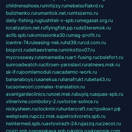
childrensshoes.ru
mrlizzy.ru
mebelsofiakrd.ru
bulizhenko.ru
rumantick.net.ru
mtszerno.ru
daily-fishing.ru
glushiteli-v-spb.ru
megasat.org.ru
localization.net.ru
flyingfish.pp.ru
ds5teremok.ru
aclib.spb.ru
komissionka30.ru
mag-profit.ru
icentre-74.ru
leasing-nsk.ru
hd39.ru
rcd.com.ru
bioprot.ru
deltaextreme.ru
mirkotlov07.ru
mycrossway.ru
temamedia.ru
art-fusing.ru
cbslefort.ru
sunroadwatch.ru
citroen-yaroslavl.ru
ratnews.msk.ru
sk-if.ru
joomlamoduli.ru
academic-work.ru
bananaboys.ru
sanekua.ru
lianafrukt.ru
beta43.ru
tucsonwoori.com
alex-translation.ru
avantgardeclinics.ru
noel.msk.ru
buylq.ru
aquas-spb.ru
vilnerivne.com
bobry-2.ru
vtoroe-solnce.ru
nickysheen.ru
clockmir.ru
huntercraft.ru
стройокт.рф
webpixels.ru
pczz.msk.su
petrodvorets.spb.ru
nsintermed.spb.ru
avtovirazh-24.ru
jazzq.ru
czecot.ru
cruizi.spb.ru
spasskaya.spb.ru
kniris.ru
vkpeople.com