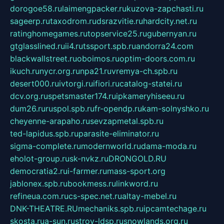
dorogoe58.ru
laimengpacker.ru
kuzova-zapchasti.ru
sageerp.ru
taxodrom.ru
dsrazvitie.ru
hardcity.net.ru
ratinghomegames.ru
topservice25.ru
gubernyan.ru
gtglasslined.ru
ii4.ru
tssport.spb.ru
andorra24.com
blackwallstreet.ru
oboimos.ru
optim-doors.com.ru
ikuch.ru
nycr.org.ru
npa21.ru
vremya-ch.spb.ru
desert000.ru
ivtorgi.ru
ifiori.ru
catalog-statei.ru
dcv.org.ru
spetsmaster174.ru
ipkameryhiseeu.ru
dum26.ru
ruspol.spb.ru
fr-opendp.ru
kam-solnyshko.ru
cheyenne-arapaho.ru
sevzapmetal.spb.ru
ted-lapidus.spb.ru
parasite-eliminator.ru
sigma-complete.ru
modernworld.ru
dama-moda.ru
eholot-group.ru
sk-nvkz.ru
DRONGOLD.RU
democratia2.ru
i-farmer.ru
mass-sport.org
jablonex.spb.ru
bookmess.ru
linkword.ru
refineua.com.ru
cs-spec.net.ru
altay-mebel.ru
DNK-THEATRE.RU
mechaniks.spb.ru
ipcamtechage.ru
skosta.ru
a-sun.ru
stroy-ldsp.ru
snowlands.org.ru