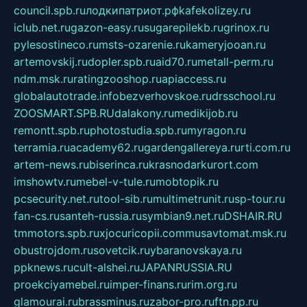
council.spb.ru
лодкипатриот.рф
kafekolizey.ru
iclub.net.ru
gazon-easy.ru
sugarepilekb.ru
grinox.ru
pylesostineco.ru
msts-ozarenie.ru
kameryjooan.ru
artemovskij.ru
dopler.spb.ru
aid70.ru
metall-perm.ru
ndm.msk.ru
ratingzooshop.ru
apiaccess.ru
globalautotrade.info
bezverhovskoe.ru
drsschool.ru
ZOOSMART.SPB.RU
dalakony.ru
medikijob.ru
remontt.spb.ru
photostudia.spb.ru
myragon.ru
terramia.ru
academy62.ru
gardengallereya.ru
rti.com.ru
artem-news.ru
biserinca.ru
krasnodarkurort.com
imshowtv.ru
mebel-v-tule.ru
mobtopik.ru
pcsecurity.net.ru
tool-sib.ru
multimetrunit.ru
sp-tour.ru
fan-cs.ru
santeh-russia.ru
symbian9.net.ru
DSHAIR.RU
tmmotors.spb.ru
xjocuricopii.com
musavtomat.msk.ru
obustrojdom.ru
sovetcik.ru
ybaranovskaya.ru
ppknews.ru
cult-alshei.ru
JAPANRUSSIA.RU
proekciyamebel.ru
imper-finans.ru
rim.org.ru
glamourai.ru
brassminus.ru
zabor-pro.ru
ftn.pp.ru