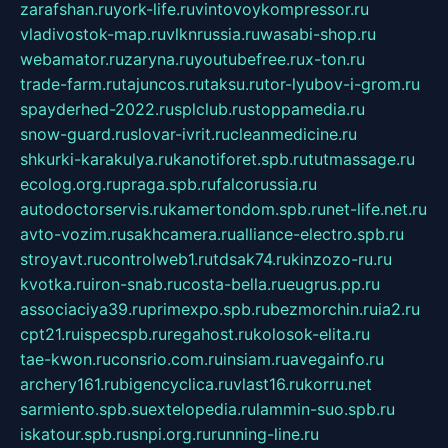
zarafshan.ru
york-life.ru
vintovoykompressor.ru
vladivostok-map.ru
vlknrussia.ru
wasabi-shop.ru
webamator.ru
zaryna.ru
youtubefree.ru
x-ton.ru
trade-farm.ru
tajuncos.ru
taksu.ru
tor-lyubov-i-grom.ru
spayderhed-2022.ru
splclub.ru
stoppamedia.ru
snow-guard.ru
slovar-ivrit.ru
cleanmedicine.ru
shkurki-karakulya.ru
kanotiforet.spb.ru
tutmassage.ru
ecolog.org.ru
praga.spb.ru
falcorussia.ru
autodoctorservis.ru
kamertondom.spb.ru
net-life.net.ru
avto-vozim.ru
sakhcamera.ru
alliance-electro.spb.ru
stroyavt.ru
controlweb1.ru
tdsak74.ru
kinzozo-ru.ru
kvotka.ru
iron-snab.ru
costa-bella.ru
eugrus.pp.ru
associaciya39.ru
primexpo.spb.ru
bezmorchin.ru
ia2.ru
cpt21.ru
ispecspb.ru
regahost.ru
kolosok-elita.ru
tae-kwon.ru
consrio.com.ru
insiam.ru
avegainfo.ru
archery161.ru
bigencyclica.ru
vlast16.ru
korru.net
sarmiento.spb.su
extelopedia.ru
lammin-suo.spb.ru
iskatour.spb.ru
snpi.org.ru
running-line.ru