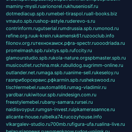
maminy-mysli.ru
arionorel.ru
khuseniosif.ru
dotmediacup.spb.ru
mebel-tiraspol.ru
all-books.biz
vmauto.spb.ru
shop-astyle.ru
derevo-s.ru
contrinform.ru
gutserial.ru
mdrussia.spb.ru
monod.ru
refine.org.ru
uk-krein.ru
kamensk61.ru
zooclub.info
filonov.org.ru
технокамск.рф
ra-spectr.ru
ooodriada.ru
promelmash.spb.ru
ixtys.spb.ru
fccity.ru
glamourstudio.spb.ru
kola-nature.org
spbmaster.spb.ru
musicoutlet.ru
china.msk.ru
bulldog.su
grimm-online.ru
outlander.net.ru
maga.spb.ru
anime-sell.ru
keseloy.ru
газприборсервис.рф
karmin.spb.ru
shekswood.ru
tischlermebel.ru
automall66.ru
mag-vladimir.ru
yardbar.ru
kiwitour.spb.ru
indesign.com.ru
freestylemebel.ru
bany-samara.ru
rsei.ru
naidisvoyput.ru
mgsn-invest.ru
ipkamerasannce.ru
alicante-house.ru
ibelka74.ru
cozyhouse.info
vlkargalev-studio.ru
700mb.ru
figura-ufa.ru
alina-live.ru
belarusiannews.ru
womenknow.ru
dos-vniimk.ru