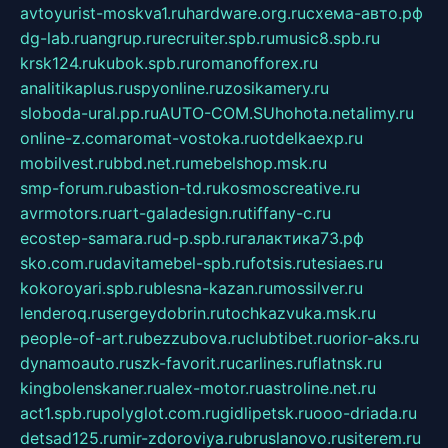
avtoyurist-moskva1.ru
hardware.org.ru
схема-авто.рф
dg-lab.ru
angrup.ru
recruiter.spb.ru
music8.spb.ru
krsk124.ru
kubok.spb.ru
romanofforex.ru
analitikaplus.ru
spyonline.ru
zosikamery.ru
sloboda-ural.pp.ru
AUTO-COM.SU
hohota.net
alimy.ru
online-z.com
aromat-vostoka.ru
otdelkaexp.ru
mobilvest.ru
bbd.net.ru
mebelshop.msk.ru
smp-forum.ru
bastion-td.ru
kosmoscreative.ru
avrmotors.ru
art-galadesign.ru
tiffany-c.ru
ecostep-samara.ru
d-p.spb.ru
галактика73.рф
sko.com.ru
davitamebel-spb.ru
fotsis.ru
tesiaes.ru
kokoroyari.spb.ru
blesna-kazan.ru
mossilver.ru
lenderoq.ru
sergeydobrin.ru
tochkazvuka.msk.ru
people-of-art.ru
bezzubova.ru
clubtibet.ru
orior-aks.ru
dynamoauto.ru
szk-favorit.ru
carlines.ru
flatnsk.ru
kingbolenskaner.ru
alex-motor.ru
astroline.net.ru
act1.spb.ru
polyglot.com.ru
gidlipetsk.ru
ooo-driada.ru
detsad125.ru
mir-zdoroviya.ru
bruslanovo.ru
siterem.ru