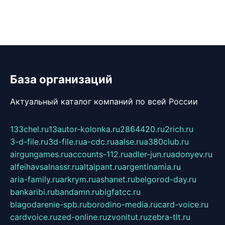
База организаций
Актуальный каталог компаний по всей России
133chel.ru
13autor-kolonka.ru
2864420.ru
2rich.ru
3-d-file.ru
3d-file.ru
a-cdc.ru
aalse.ru
a380club.ru
airgungames.ru
accounts-112.ru
adler-jun.ru
adonyev.ru
alfeihavsalnassr.ru
altaipant.ru
argentinamia.ru
aria-family.ru
arkrym.ru
ashanet.ru
belgorod-day.ru
bankaribi.ru
bandamn.ru
bigfatcc.ru
blagodarenie-spb.ru
borodino-media.ru
card-voice.ru
cardvoice.ru
zed-online.ru
zvonitut.ru
zebra-tlt.ru