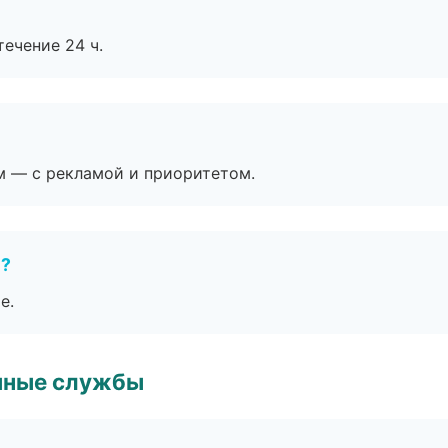
течение 24 ч.
м — с рекламой и приоритетом.
е?
е.
чные службы