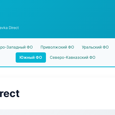
vka Direct
ро-Западный ФО
Приволжский ФО
Уральский ФО
Южный ФО
Северо-Кавказский ФО
rect