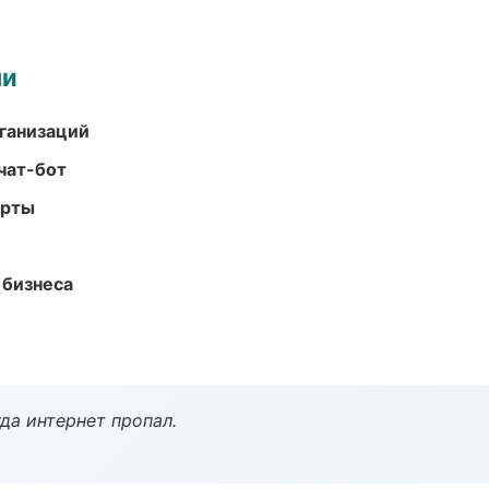
ми
ганизаций
чат-бот
арты
 бизнеса
да интернет пропал.