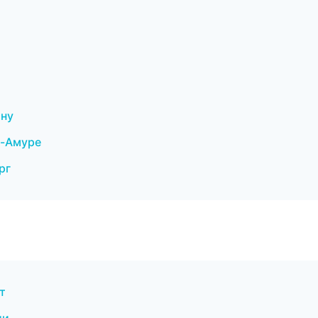
ону
а-Амуре
рг
т