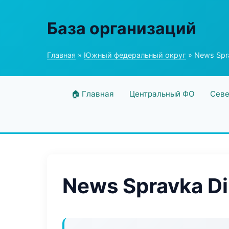
База организаций
Главная
»
Южный федеральный округ
» News Spra
🏠 Главная
Центральный ФО
Севе
News Spravka Di