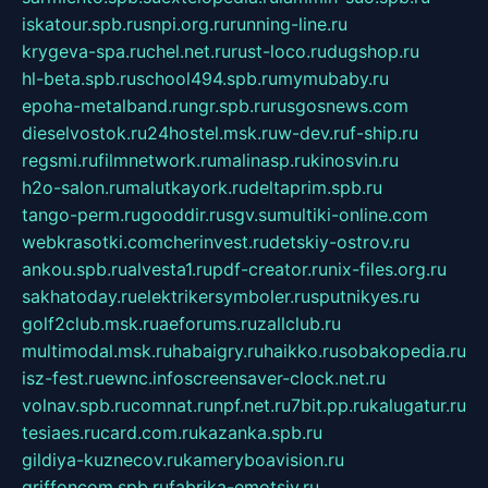
iskatour.spb.ru
snpi.org.ru
running-line.ru
krygeva-spa.ru
chel.net.ru
rust-loco.ru
dugshop.ru
hl-beta.spb.ru
school494.spb.ru
mymubaby.ru
epoha-metalband.ru
ngr.spb.ru
rusgosnews.com
dieselvostok.ru
24hostel.msk.ru
w-dev.ru
f-ship.ru
regsmi.ru
filmnetwork.ru
malinasp.ru
kinosvin.ru
h2o-salon.ru
malutkayork.ru
deltaprim.spb.ru
tango-perm.ru
gooddir.ru
sgv.su
multiki-online.com
webkrasotki.com
cherinvest.ru
detskiy-ostrov.ru
ankou.spb.ru
alvesta1.ru
pdf-creator.ru
nix-files.org.ru
sakhatoday.ru
elektrikersymboler.ru
sputnikyes.ru
golf2club.msk.ru
aeforums.ru
zallclub.ru
multimodal.msk.ru
habaigry.ru
haikko.ru
sobakopedia.ru
isz-fest.ru
ewnc.info
screensaver-clock.net.ru
volnav.spb.ru
comnat.ru
npf.net.ru
7bit.pp.ru
kalugatur.ru
tesiaes.ru
card.com.ru
kazanka.spb.ru
gildiya-kuznecov.ru
kameryboavision.ru
griffoncom.spb.ru
fabrika-emotsiy.ru