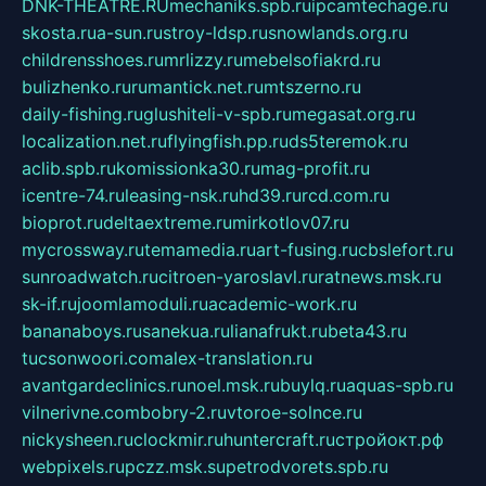
DNK-THEATRE.RU
mechaniks.spb.ru
ipcamtechage.ru
skosta.ru
a-sun.ru
stroy-ldsp.ru
snowlands.org.ru
childrensshoes.ru
mrlizzy.ru
mebelsofiakrd.ru
bulizhenko.ru
rumantick.net.ru
mtszerno.ru
daily-fishing.ru
glushiteli-v-spb.ru
megasat.org.ru
localization.net.ru
flyingfish.pp.ru
ds5teremok.ru
aclib.spb.ru
komissionka30.ru
mag-profit.ru
icentre-74.ru
leasing-nsk.ru
hd39.ru
rcd.com.ru
bioprot.ru
deltaextreme.ru
mirkotlov07.ru
mycrossway.ru
temamedia.ru
art-fusing.ru
cbslefort.ru
sunroadwatch.ru
citroen-yaroslavl.ru
ratnews.msk.ru
sk-if.ru
joomlamoduli.ru
academic-work.ru
bananaboys.ru
sanekua.ru
lianafrukt.ru
beta43.ru
tucsonwoori.com
alex-translation.ru
avantgardeclinics.ru
noel.msk.ru
buylq.ru
aquas-spb.ru
vilnerivne.com
bobry-2.ru
vtoroe-solnce.ru
nickysheen.ru
clockmir.ru
huntercraft.ru
стройокт.рф
webpixels.ru
pczz.msk.su
petrodvorets.spb.ru