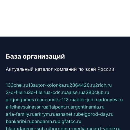
База организаций
Актуальный каталог компаний по всей России
133chel.ru
13autor-kolonka.ru
2864420.ru
2rich.ru
3-d-file.ru
3d-file.ru
a-cdc.ru
aalse.ru
a380club.ru
airgungames.ru
accounts-112.ru
adler-jun.ru
adonyev.ru
alfeihavsalnassr.ru
altaipant.ru
argentinamia.ru
aria-family.ru
arkrym.ru
ashanet.ru
belgorod-day.ru
bankaribi.ru
bandamn.ru
bigfatcc.ru
blagodarenie-spb.ru
borodino-media.ru
card-voice.ru