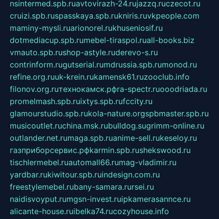
nsintermed.spb.ru
avtovirazh-24.ru
jazzq.ru
czecot.ru
cruizi.spb.ru
spasskaya.spb.ru
kniris.ru
vkpeople.com
maminy-mysli.ru
arionorel.ru
khuseniosif.ru
dotmediacup.spb.ru
mebel-tiraspol.ru
all-books.biz
vmauto.spb.ru
shop-astyle.ru
derevo-s.ru
contrinform.ru
gutserial.ru
mdrussia.spb.ru
monod.ru
refine.org.ru
uk-krein.ru
kamensk61.ru
zooclub.info
filonov.org.ru
технокамск.рф
ra-spectr.ru
ooodriada.ru
promelmash.spb.ru
ixtys.spb.ru
fccity.ru
glamourstudio.spb.ru
kola-nature.org
spbmaster.spb.ru
musicoutlet.ru
china.msk.ru
bulldog.su
grimm-online.ru
outlander.net.ru
maga.spb.ru
anime-sell.ru
keseloy.ru
газприборсервис.рф
karmin.spb.ru
shekswood.ru
tischlermebel.ru
automall66.ru
mag-vladimir.ru
yardbar.ru
kiwitour.spb.ru
indesign.com.ru
freestylemebel.ru
bany-samara.ru
rsei.ru
naidisvoyput.ru
mgsn-invest.ru
ipkamerasannce.ru
alicante-house.ru
ibelka74.ru
cozyhouse.info