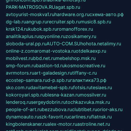
PARK-MATROSOVA.RU
agat.spb.ru
avtoyurist-moskva1.ru
hardware.org.ru
схема-авто.рф
dg-lab.ru
angrup.ru
recruiter.spb.ru
music8.spb.ru
krsk124.ru
kubok.spb.ru
romanofforex.ru
analitikaplus.ru
spyonline.ru
zosikamery.ru
sloboda-ural.pp.ru
AUTO-COM.SU
hohota.net
alimy.ru
online-z.com
aromat-vostoka.ru
otdelkaexp.ru
mobilvest.ru
bbd.net.ru
mebelshop.msk.ru
smp-forum.ru
bastion-td.ru
kosmoscreative.ru
avrmotors.ru
art-galadesign.ru
tiffany-c.ru
ecostep-samara.ru
d-p.spb.ru
галактика73.рф
sko.com.ru
davitamebel-spb.ru
fotsis.ru
tesiaes.ru
kokoroyari.spb.ru
blesna-kazan.ru
mossilver.ru
lenderoq.ru
sergeydobrin.ru
tochkazvuka.msk.ru
people-of-art.ru
bezzubova.ru
clubtibet.ru
orior-aks.ru
dynamoauto.ru
szk-favorit.ru
carlines.ru
flatnsk.ru
kingbolenskaner.ru
alex-motor.ru
astroline.net.ru