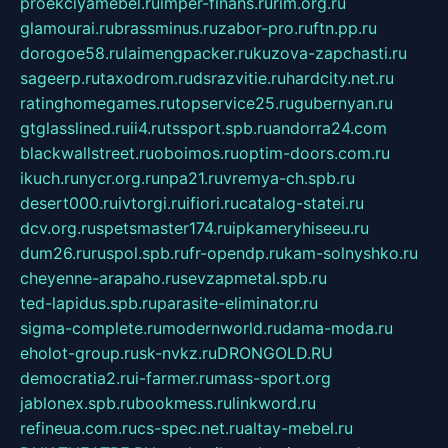
proekciyamebel.ru
imper-finans.ru
rim.org.ru
glamourai.ru
brassminus.ru
zabor-pro.ru
ftn.pp.ru
dorogoe58.ru
laimengpacker.ru
kuzova-zapchasti.ru
sageerp.ru
taxodrom.ru
dsrazvitie.ru
hardcity.net.ru
ratinghomegames.ru
topservice25.ru
gubernyan.ru
gtglasslined.ru
ii4.ru
tssport.spb.ru
andorra24.com
blackwallstreet.ru
oboimos.ru
optim-doors.com.ru
ikuch.ru
nycr.org.ru
npa21.ru
vremya-ch.spb.ru
desert000.ru
ivtorgi.ru
ifiori.ru
catalog-statei.ru
dcv.org.ru
spetsmaster174.ru
ipkameryhiseeu.ru
dum26.ru
ruspol.spb.ru
fr-opendp.ru
kam-solnyshko.ru
cheyenne-arapaho.ru
sevzapmetal.spb.ru
ted-lapidus.spb.ru
parasite-eliminator.ru
sigma-complete.ru
modernworld.ru
dama-moda.ru
eholot-group.ru
sk-nvkz.ru
DRONGOLD.RU
democratia2.ru
i-farmer.ru
mass-sport.org
jablonex.spb.ru
bookmess.ru
linkword.ru
refineua.com.ru
cs-spec.net.ru
altay-mebel.ru