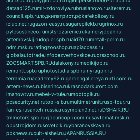
act1.spb.ru
polyglot.com.ru
gidlipetsk.ru
ooo-driada.ru
detsad125.ru
mir-zdoroviya.ru
bruslanovo.ru
siterem.ru
council.spb.ru
лодкипатриот.рф
kafekolizey.ru
iclub.net.ru
gazon-easy.ru
sugarepilekb.ru
grinox.ru
pylesostineco.ru
msts-ozarenie.ru
kameryjooan.ru
artemovskij.ru
dopler.spb.ru
aid70.ru
metall-perm.ru
ndm.msk.ru
ratingzooshop.ru
apiaccess.ru
globalautotrade.info
bezverhovskoe.ru
drsschool.ru
ZOOSMART.SPB.RU
dalakony.ru
medikijob.ru
remontt.spb.ru
photostudia.spb.ru
myragon.ru
terramia.ru
academy62.ru
gardengallereya.ru
rti.com.ru
artem-news.ru
biserinca.ru
krasnodarkurort.com
imshowtv.ru
mebel-v-tule.ru
mobtopik.ru
pcsecurity.net.ru
tool-sib.ru
multimetrunit.ru
sp-tour.ru
fan-cs.ru
santeh-russia.ru
symbian9.net.ru
DSHAIR.RU
tmmotors.spb.ru
xjocuricopii.com
musavtomat.msk.ru
obustrojdom.ru
sovetcik.ru
ybaranovskaya.ru
ppknews.ru
cult-alshei.ru
JAPANRUSSIA.RU