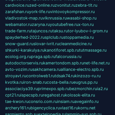
cardvoice.ru
zed-online.ru
zvonitut.ru
zebra-tlt.ru
zarafshan.ru
york-life.ru
vintovoykompressor.ru
vladivostok-map.ru
vlknrussia.ru
wasabi-shop.ru
webamator.ru
zaryna.ru
youtubefree.ru
x-ton.ru
trade-farm.ru
tajuncos.ru
taksu.ru
tor-lyubov-i-grom.ru
spayderhed-2022.ru
splclub.ru
stoppamedia.ru
snow-guard.ru
slovar-ivrit.ru
cleanmedicine.ru
shkurki-karakulya.ru
kanotiforet.spb.ru
tutmassage.ru
ecolog.org.ru
praga.spb.ru
falcorussia.ru
autodoctorservis.ru
kamertondom.spb.ru
net-life.net.ru
avto-vozim.ru
sakhcamera.ru
alliance-electro.spb.ru
stroyavt.ru
controlweb1.ru
tdsak74.ru
kinzozo-ru.ru
kvotka.ru
iron-snab.ru
costa-bella.ru
eugrus.pp.ru
associaciya39.ru
primexpo.spb.ru
bezmorchin.ru
ia2.ru
cpt21.ru
ispecspb.ru
regahost.ru
kolosok-elita.ru
tae-kwon.ru
consrio.com.ru
insiam.ru
avegainfo.ru
archery161.ru
bigencyclica.ru
vlast16.ru
korru.net
sarmiento.spb.su
extelopedia.ru
lammin-suo.spb.ru