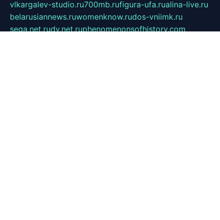
vlkargalev-studio.ru
700mb.ru
figura-ufa.ru
alina-live.ru
belarusiannews.ru
womenknow.ru
dos-vniimk.ru
sega.net.ru
dv.net.ru
phenomenonsofhistory.com
telesputnik.net.ru
wall.pp.ru
pylesosroidmi.ru
gtc-clan.ru
cligs.ru
bibikazap.ru
popova.org.ru
netwhistler.spb.ru
bellvil.ru
bonzon.ru
iss-vladik.ru
defiparis.net.ru
las-gryzas.ru
amku.ru
electednews.spb.ru
feather.org.ru
spar72.ru
tankiigri.ru
dominus.com.ru
ibtree.ru
sanykool.pp.ru
unixlib.org.ru
menatep.spb.ru
gartenterrassen.ru
printeka.ru
skvozilka.com.ru
parkovka-pub.ru
lovemobi.ru
art-ru.ru
emulatorz.com.ru
alucomp.com.ru
tatforum.com.ru
alternativa-profi.ru
dermakler.ru
artsurvey.ru
aredir.ru
khimspas.ru
centr-maxi.ru
2018r.ru
bort-stomer-defort.ru
professional2.ru
gibsons.ru
artselena.ru
art-pilot.ru
ingredient.spb.ru
npfpolimer.spb.ru
argentum.spb.ru
hom-edu.ru
af-num.ru
cashadvanceamericasev.org
trexp.spb.ru