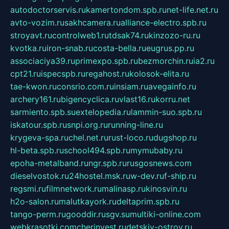
autodoctorservis.ru
kamertondom.spb.ru
net-life.net.ru
avto-vozim.ru
sakhcamera.ru
alliance-electro.spb.ru
stroyavt.ru
controlweb1.ru
tdsak74.ru
kinzozo-ru.ru
kvotka.ru
iron-snab.ru
costa-bella.ru
eugrus.pp.ru
associaciya39.ru
primexpo.spb.ru
bezmorchin.ru
ia2.ru
cpt21.ru
ispecspb.ru
regahost.ru
kolosok-elita.ru
tae-kwon.ru
consrio.com.ru
insiam.ru
avegainfo.ru
archery161.ru
bigencyclica.ru
vlast16.ru
korru.net
sarmiento.spb.su
extelopedia.ru
lammin-suo.spb.ru
iskatour.spb.ru
snpi.org.ru
running-line.ru
krygeva-spa.ru
chel.net.ru
rust-loco.ru
dugshop.ru
hl-beta.spb.ru
school494.spb.ru
mymubaby.ru
epoha-metalband.ru
ngr.spb.ru
rusgosnews.com
dieselvostok.ru
24hostel.msk.ru
w-dev.ru
f-ship.ru
regsmi.ru
filmnetwork.ru
malinasp.ru
kinosvin.ru
h2o-salon.ru
malutkayork.ru
deltaprim.spb.ru
tango-perm.ru
gooddir.ru
sgv.su
multiki-online.com
webkrasotki.com
cherinvest.ru
detskiy-ostrov.ru