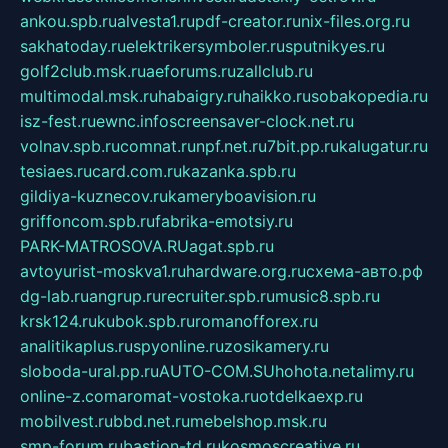
ankou.spb.ru
alvesta1.ru
pdf-creator.ru
nix-files.org.ru
sakhatoday.ru
elektrikersymboler.ru
sputnikyes.ru
golf2club.msk.ru
aeforums.ru
zallclub.ru
multimodal.msk.ru
habaigry.ru
haikko.ru
sobakopedia.ru
isz-fest.ru
ewnc.info
screensaver-clock.net.ru
volnav.spb.ru
comnat.ru
npf.net.ru
7bit.pp.ru
kalugatur.ru
tesiaes.ru
card.com.ru
kazanka.spb.ru
gildiya-kuznecov.ru
kameryboavision.ru
griffoncom.spb.ru
fabrika-emotsiy.ru
PARK-MATROSOVA.RU
agat.spb.ru
avtoyurist-moskva1.ru
hardware.org.ru
схема-авто.рф
dg-lab.ru
angrup.ru
recruiter.spb.ru
music8.spb.ru
krsk124.ru
kubok.spb.ru
romanofforex.ru
analitikaplus.ru
spyonline.ru
zosikamery.ru
sloboda-ural.pp.ru
AUTO-COM.SU
hohota.net
alimy.ru
online-z.com
aromat-vostoka.ru
otdelkaexp.ru
mobilvest.ru
bbd.net.ru
mebelshop.msk.ru
smp-forum.ru
bastion-td.ru
kosmoscreative.ru