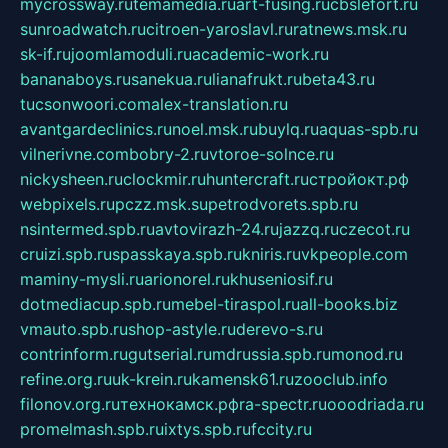
mycrossway.ru
temamedia.ru
art-fusing.ru
cbslefort.ru
sunroadwatch.ru
citroen-yaroslavl.ru
ratnews.msk.ru
sk-if.ru
joomlamoduli.ru
academic-work.ru
bananaboys.ru
sanekua.ru
lianafrukt.ru
beta43.ru
tucsonwoori.com
alex-translation.ru
avantgardeclinics.ru
noel.msk.ru
buylq.ru
aquas-spb.ru
vilnerivne.com
bobry-2.ru
vtoroe-solnce.ru
nickysheen.ru
clockmir.ru
huntercraft.ru
стройокт.рф
webpixels.ru
pczz.msk.su
petrodvorets.spb.ru
nsintermed.spb.ru
avtovirazh-24.ru
jazzq.ru
czecot.ru
cruizi.spb.ru
spasskaya.spb.ru
kniris.ru
vkpeople.com
maminy-mysli.ru
arionorel.ru
khuseniosif.ru
dotmediacup.spb.ru
mebel-tiraspol.ru
all-books.biz
vmauto.spb.ru
shop-astyle.ru
derevo-s.ru
contrinform.ru
gutserial.ru
mdrussia.spb.ru
monod.ru
refine.org.ru
uk-krein.ru
kamensk61.ru
zooclub.info
filonov.org.ru
технокамск.рф
ra-spectr.ru
ooodriada.ru
promelmash.spb.ru
ixtys.spb.ru
fccity.ru