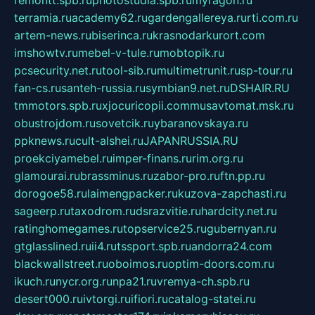
terramia.ru
academy62.ru
gardengallereya.ru
rti.com.ru
artem-news.ru
biserinca.ru
krasnodarkurort.com
imshowtv.ru
mebel-v-tule.ru
mobtopik.ru
pcsecurity.net.ru
tool-sib.ru
multimetrunit.ru
sp-tour.ru
fan-cs.ru
santeh-russia.ru
symbian9.net.ru
DSHAIR.RU
tmmotors.spb.ru
xjocuricopii.com
musavtomat.msk.ru
obustrojdom.ru
sovetcik.ru
ybaranovskaya.ru
ppknews.ru
cult-alshei.ru
JAPANRUSSIA.RU
proekciyamebel.ru
imper-finans.ru
rim.org.ru
glamourai.ru
brassminus.ru
zabor-pro.ru
ftn.pp.ru
dorogoe58.ru
laimengpacker.ru
kuzova-zapchasti.ru
sageerp.ru
taxodrom.ru
dsrazvitie.ru
hardcity.net.ru
ratinghomegames.ru
topservice25.ru
gubernyan.ru
gtglasslined.ru
ii4.ru
tssport.spb.ru
andorra24.com
blackwallstreet.ru
oboimos.ru
optim-doors.com.ru
ikuch.ru
nycr.org.ru
npa21.ru
vremya-ch.spb.ru
desert000.ru
ivtorgi.ru
ifiori.ru
catalog-statei.ru