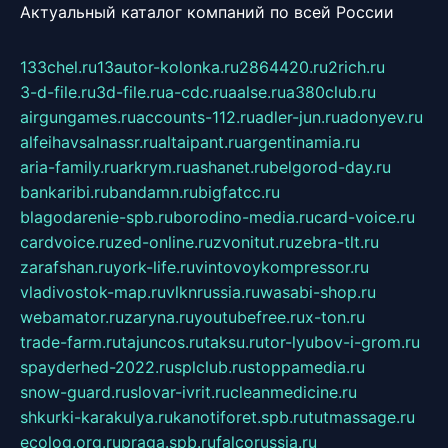
Актуальный каталог компаний по всей России
133chel.ru
13autor-kolonka.ru
2864420.ru
2rich.ru
3-d-file.ru
3d-file.ru
a-cdc.ru
aalse.ru
a380club.ru
airgungames.ru
accounts-112.ru
adler-jun.ru
adonyev.ru
alfeihavsalnassr.ru
altaipant.ru
argentinamia.ru
aria-family.ru
arkrym.ru
ashanet.ru
belgorod-day.ru
bankaribi.ru
bandamn.ru
bigfatcc.ru
blagodarenie-spb.ru
borodino-media.ru
card-voice.ru
cardvoice.ru
zed-online.ru
zvonitut.ru
zebra-tlt.ru
zarafshan.ru
york-life.ru
vintovoykompressor.ru
vladivostok-map.ru
vlknrussia.ru
wasabi-shop.ru
webamator.ru
zaryna.ru
youtubefree.ru
x-ton.ru
trade-farm.ru
tajuncos.ru
taksu.ru
tor-lyubov-i-grom.ru
spayderhed-2022.ru
splclub.ru
stoppamedia.ru
snow-guard.ru
slovar-ivrit.ru
cleanmedicine.ru
shkurki-karakulya.ru
kanotiforet.spb.ru
tutmassage.ru
ecolog.org.ru
praga.spb.ru
falcorussia.ru