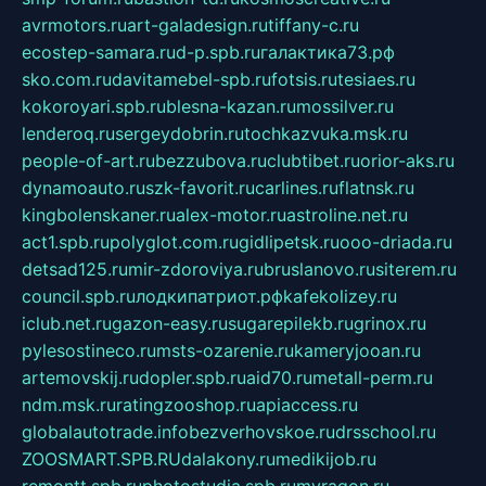
avrmotors.ru
art-galadesign.ru
tiffany-c.ru
ecostep-samara.ru
d-p.spb.ru
галактика73.рф
sko.com.ru
davitamebel-spb.ru
fotsis.ru
tesiaes.ru
kokoroyari.spb.ru
blesna-kazan.ru
mossilver.ru
lenderoq.ru
sergeydobrin.ru
tochkazvuka.msk.ru
people-of-art.ru
bezzubova.ru
clubtibet.ru
orior-aks.ru
dynamoauto.ru
szk-favorit.ru
carlines.ru
flatnsk.ru
kingbolenskaner.ru
alex-motor.ru
astroline.net.ru
act1.spb.ru
polyglot.com.ru
gidlipetsk.ru
ooo-driada.ru
detsad125.ru
mir-zdoroviya.ru
bruslanovo.ru
siterem.ru
council.spb.ru
лодкипатриот.рф
kafekolizey.ru
iclub.net.ru
gazon-easy.ru
sugarepilekb.ru
grinox.ru
pylesostineco.ru
msts-ozarenie.ru
kameryjooan.ru
artemovskij.ru
dopler.spb.ru
aid70.ru
metall-perm.ru
ndm.msk.ru
ratingzooshop.ru
apiaccess.ru
globalautotrade.info
bezverhovskoe.ru
drsschool.ru
ZOOSMART.SPB.RU
dalakony.ru
medikijob.ru
remontt.spb.ru
photostudia.spb.ru
myragon.ru