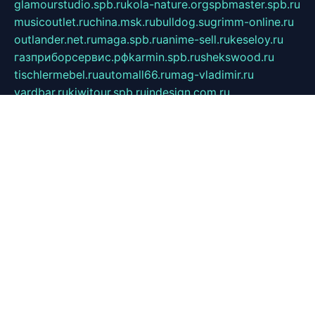
glamourstudio.spb.ru
kola-nature.org
spbmaster.spb.ru
musicoutlet.ru
china.msk.ru
bulldog.su
grimm-online.ru
outlander.net.ru
maga.spb.ru
anime-sell.ru
keseloy.ru
газприборсервис.рф
karmin.spb.ru
shekswood.ru
tischlermebel.ru
automall66.ru
mag-vladimir.ru
yardbar.ru
kiwitour.spb.ru
indesign.com.ru
freestylemebel.ru
bany-samara.ru
rsei.ru
naidisvoyput.ru
mgsn-invest.ru
ipkamerasannce.ru
alicante-house.ru
ibelka74.ru
cozyhouse.info
vlkargalev-studio.ru
700mb.ru
figura-ufa.ru
alina-live.ru
belarusiannews.ru
womenknow.ru
dos-vniimk.ru
sega.net.ru
dv.net.ru
phenomenonsofhistory.com
telesputnik.net.ru
wall.pp.ru
pylesosroidmi.ru
gtc-clan.ru
cligs.ru
bibikazap.ru
popova.org.ru
netwhistler.spb.ru
bellvil.ru
bonzon.ru
iss-vladik.ru
defiparis.net.ru
las-gryzas.ru
amku.ru
electednews.spb.ru
feather.org.ru
spar72.ru
tankiigri.ru
dominus.com.ru
ibtree.ru
sanykool.pp.ru
unixlib.org.ru