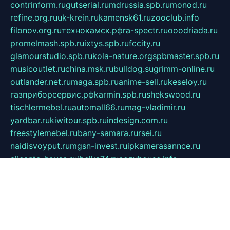
contrinform.ru
gutserial.ru
mdrussia.spb.ru
monod.ru
refine.org.ru
uk-krein.ru
kamensk61.ru
zooclub.info
filonov.org.ru
технокамск.рф
ra-spectr.ru
ooodriada.ru
promelmash.spb.ru
ixtys.spb.ru
fccity.ru
glamourstudio.spb.ru
kola-nature.org
spbmaster.spb.ru
musicoutlet.ru
china.msk.ru
bulldog.su
grimm-online.ru
outlander.net.ru
maga.spb.ru
anime-sell.ru
keseloy.ru
газприборсервис.рф
karmin.spb.ru
shekswood.ru
tischlermebel.ru
automall66.ru
mag-vladimir.ru
yardbar.ru
kiwitour.spb.ru
indesign.com.ru
freestylemebel.ru
bany-samara.ru
rsei.ru
naidisvoyput.ru
mgsn-invest.ru
ipkamerasannce.ru
alicante-house.ru
ibelka74.ru
cozyhouse.info
vlkargalev-studio.ru
700mb.ru
figura-ufa.ru
alina-live.ru
belarusiannews.ru
womenknow.ru
dos-vniimk.ru
sega.net.ru
dv.net.ru
phenomenonsofhistory.com
telesputnik.net.ru
wall.pp.ru
pylesosroidmi.ru
gtc-clan.ru
cligs.ru
bibikazap.ru
popova.org.ru