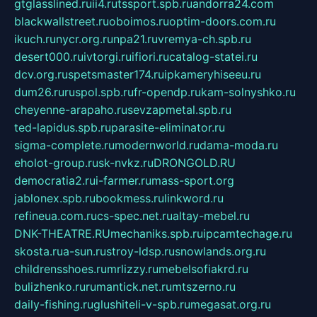
gtglasslined.ru
ii4.ru
tssport.spb.ru
andorra24.com
blackwallstreet.ru
oboimos.ru
optim-doors.com.ru
ikuch.ru
nycr.org.ru
npa21.ru
vremya-ch.spb.ru
desert000.ru
ivtorgi.ru
ifiori.ru
catalog-statei.ru
dcv.org.ru
spetsmaster174.ru
ipkameryhiseeu.ru
dum26.ru
ruspol.spb.ru
fr-opendp.ru
kam-solnyshko.ru
cheyenne-arapaho.ru
sevzapmetal.spb.ru
ted-lapidus.spb.ru
parasite-eliminator.ru
sigma-complete.ru
modernworld.ru
dama-moda.ru
eholot-group.ru
sk-nvkz.ru
DRONGOLD.RU
democratia2.ru
i-farmer.ru
mass-sport.org
jablonex.spb.ru
bookmess.ru
linkword.ru
refineua.com.ru
cs-spec.net.ru
altay-mebel.ru
DNK-THEATRE.RU
mechaniks.spb.ru
ipcamtechage.ru
skosta.ru
a-sun.ru
stroy-ldsp.ru
snowlands.org.ru
childrensshoes.ru
mrlizzy.ru
mebelsofiakrd.ru
bulizhenko.ru
rumantick.net.ru
mtszerno.ru
daily-fishing.ru
glushiteli-v-spb.ru
megasat.org.ru