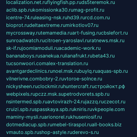
localization.net.ru
flyingfish.pp.ru
ds5teremok.ru
aclib.spb.ru
komissionka30.ru
mag-profit.ru
icentre-74.ru
leasing-nsk.ru
hd39.ru
rcd.com.ru
bioprot.ru
deltaextreme.ru
mirkotlov07.ru
mycrossway.ru
temamedia.ru
art-fusing.ru
cbslefort.ru
sunroadwatch.ru
citroen-yaroslavl.ru
ratnews.msk.ru
sk-if.ru
joomlamoduli.ru
academic-work.ru
bananaboys.ru
sanekua.ru
lianafrukt.ru
beta43.ru
tucsonwoori.com
alex-translation.ru
avantgardeclinics.ru
noel.msk.ru
buylq.ru
aquas-spb.ru
vilnerivne.com
bobry-2.ru
vtoroe-solnce.ru
nickysheen.ru
clockmir.ru
huntercraft.ru
стройокт.рф
webpixels.ru
pczz.msk.su
petrodvorets.spb.ru
nsintermed.spb.ru
avtovirazh-24.ru
jazzq.ru
czecot.ru
cruizi.spb.ru
spasskaya.spb.ru
kniris.ru
vkpeople.com
maminy-mysli.ru
arionorel.ru
khuseniosif.ru
dotmediacup.spb.ru
mebel-tiraspol.ru
all-books.biz
vmauto.spb.ru
shop-astyle.ru
derevo-s.ru