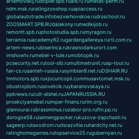
artemovskij.ru
dopler.spb.ru
aid70.ru
metall-perm.ru
ndm.msk.ru
ratingzooshop.ru
apiaccess.ru
globalautotrade.info
bezverhovskoe.ru
drsschool.ru
ZOOSMART.SPB.RU
dalakony.ru
medikijob.ru
remontt.spb.ru
photostudia.spb.ru
myragon.ru
terramia.ru
academy62.ru
gardengallereya.ru
rti.com.ru
artem-news.ru
biserinca.ru
krasnodarkurort.com
imshowtv.ru
mebel-v-tule.ru
mobtopik.ru
pcsecurity.net.ru
tool-sib.ru
multimetrunit.ru
sp-tour.ru
fan-cs.ru
santeh-russia.ru
symbian9.net.ru
DSHAIR.RU
tmmotors.spb.ru
xjocuricopii.com
musavtomat.msk.ru
obustrojdom.ru
sovetcik.ru
ybaranovskaya.ru
ppknews.ru
cult-alshei.ru
JAPANRUSSIA.RU
proekciyamebel.ru
imper-finans.ru
rim.org.ru
glamourai.ru
brassminus.ru
zabor-pro.ru
ftn.pp.ru
dorogoe58.ru
laimengpacker.ru
kuzova-zapchasti.ru
sageerp.ru
taxodrom.ru
dsrazvitie.ru
hardcity.net.ru
ratinghomegames.ru
topservice25.ru
gubernyan.ru