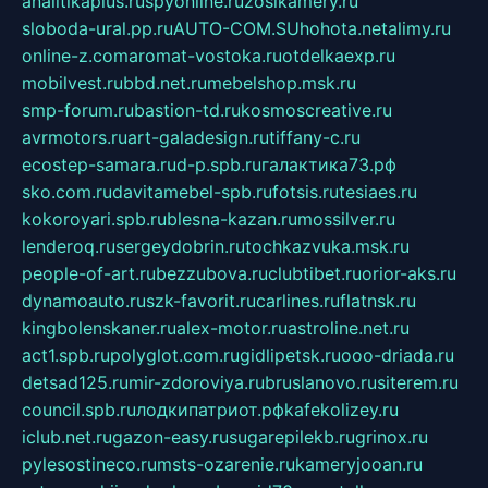
analitikaplus.ru
spyonline.ru
zosikamery.ru
sloboda-ural.pp.ru
AUTO-COM.SU
hohota.net
alimy.ru
online-z.com
aromat-vostoka.ru
otdelkaexp.ru
mobilvest.ru
bbd.net.ru
mebelshop.msk.ru
smp-forum.ru
bastion-td.ru
kosmoscreative.ru
avrmotors.ru
art-galadesign.ru
tiffany-c.ru
ecostep-samara.ru
d-p.spb.ru
галактика73.рф
sko.com.ru
davitamebel-spb.ru
fotsis.ru
tesiaes.ru
kokoroyari.spb.ru
blesna-kazan.ru
mossilver.ru
lenderoq.ru
sergeydobrin.ru
tochkazvuka.msk.ru
people-of-art.ru
bezzubova.ru
clubtibet.ru
orior-aks.ru
dynamoauto.ru
szk-favorit.ru
carlines.ru
flatnsk.ru
kingbolenskaner.ru
alex-motor.ru
astroline.net.ru
act1.spb.ru
polyglot.com.ru
gidlipetsk.ru
ooo-driada.ru
detsad125.ru
mir-zdoroviya.ru
bruslanovo.ru
siterem.ru
council.spb.ru
лодкипатриот.рф
kafekolizey.ru
iclub.net.ru
gazon-easy.ru
sugarepilekb.ru
grinox.ru
pylesostineco.ru
msts-ozarenie.ru
kameryjooan.ru