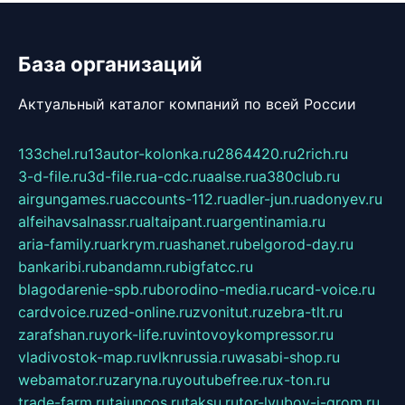
База организаций
Актуальный каталог компаний по всей России
133chel.ru
13autor-kolonka.ru
2864420.ru
2rich.ru
3-d-file.ru
3d-file.ru
a-cdc.ru
aalse.ru
a380club.ru
airgungames.ru
accounts-112.ru
adler-jun.ru
adonyev.ru
alfeihavsalnassr.ru
altaipant.ru
argentinamia.ru
aria-family.ru
arkrym.ru
ashanet.ru
belgorod-day.ru
bankaribi.ru
bandamn.ru
bigfatcc.ru
blagodarenie-spb.ru
borodino-media.ru
card-voice.ru
cardvoice.ru
zed-online.ru
zvonitut.ru
zebra-tlt.ru
zarafshan.ru
york-life.ru
vintovoykompressor.ru
vladivostok-map.ru
vlknrussia.ru
wasabi-shop.ru
webamator.ru
zaryna.ru
youtubefree.ru
x-ton.ru
trade-farm.ru
tajuncos.ru
taksu.ru
tor-lyubov-i-grom.ru