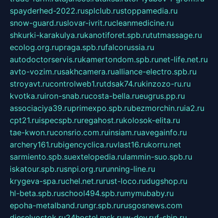
spayderhed-2022.ru
splclub.ru
stoppamedia.ru
snow-guard.ru
slovar-ivrit.ru
cleanmedicine.ru
shkurki-karakulya.ru
kanotiforet.spb.ru
tutmassage.ru
ecolog.org.ru
praga.spb.ru
falcorussia.ru
autodoctorservis.ru
kamertondom.spb.ru
net-life.net.ru
avto-vozim.ru
sakhcamera.ru
alliance-electro.spb.ru
stroyavt.ru
controlweb1.ru
tdsak74.ru
kinzozo-ru.ru
kvotka.ru
iron-snab.ru
costa-bella.ru
eugrus.pp.ru
associaciya39.ru
primexpo.spb.ru
bezmorchin.ru
ia2.ru
cpt21.ru
ispecspb.ru
regahost.ru
kolosok-elita.ru
tae-kwon.ru
consrio.com.ru
insiam.ru
avegainfo.ru
archery161.ru
bigencyclica.ru
vlast16.ru
korru.net
sarmiento.spb.su
extelopedia.ru
lammin-suo.spb.ru
iskatour.spb.ru
snpi.org.ru
running-line.ru
krygeva-spa.ru
chel.net.ru
rust-loco.ru
dugshop.ru
hl-beta.spb.ru
school494.spb.ru
mymubaby.ru
epoha-metalband.ru
ngr.spb.ru
rusgosnews.com
dieselvostok.ru
24hostel.msk.ru
w-dev.ru
f-ship.ru