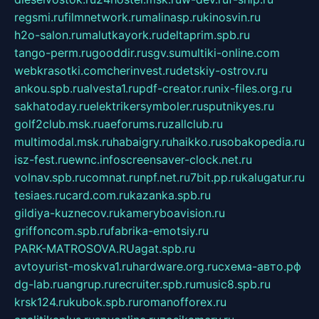
regsmi.ru
filmnetwork.ru
malinasp.ru
kinosvin.ru
h2o-salon.ru
malutkayork.ru
deltaprim.spb.ru
tango-perm.ru
gooddir.ru
sgv.su
multiki-online.com
webkrasotki.com
cherinvest.ru
detskiy-ostrov.ru
ankou.spb.ru
alvesta1.ru
pdf-creator.ru
nix-files.org.ru
sakhatoday.ru
elektrikersymboler.ru
sputnikyes.ru
golf2club.msk.ru
aeforums.ru
zallclub.ru
multimodal.msk.ru
habaigry.ru
haikko.ru
sobakopedia.ru
isz-fest.ru
ewnc.info
screensaver-clock.net.ru
volnav.spb.ru
comnat.ru
npf.net.ru
7bit.pp.ru
kalugatur.ru
tesiaes.ru
card.com.ru
kazanka.spb.ru
gildiya-kuznecov.ru
kameryboavision.ru
griffoncom.spb.ru
fabrika-emotsiy.ru
PARK-MATROSOVA.RU
agat.spb.ru
avtoyurist-moskva1.ru
hardware.org.ru
схема-авто.рф
dg-lab.ru
angrup.ru
recruiter.spb.ru
music8.spb.ru
krsk124.ru
kubok.spb.ru
romanofforex.ru