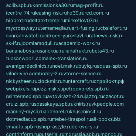
aclib.spb.ru
komissionka30.ru
mag-profit.ru
icentre-74.ru
leasing-nsk.ru
hd39.ru
rcd.com.ru
bioprot.ru
deltaextreme.ru
mirkotlov07.ru
mycrossway.ru
temamedia.ru
art-fusing.ru
cbslefort.ru
sunroadwatch.ru
citroen-yaroslavl.ru
ratnews.msk.ru
sk-if.ru
joomlamoduli.ru
academic-work.ru
bananaboys.ru
sanekua.ru
lianafrukt.ru
beta43.ru
tucsonwoori.com
alex-translation.ru
avantgardeclinics.ru
noel.msk.ru
buylq.ru
aquas-spb.ru
vilnerivne.com
bobry-2.ru
vtoroe-solnce.ru
nickysheen.ru
clockmir.ru
huntercraft.ru
стройокт.рф
webpixels.ru
pczz.msk.su
petrodvorets.spb.ru
nsintermed.spb.ru
avtovirazh-24.ru
jazzq.ru
czecot.ru
cruizi.spb.ru
spasskaya.spb.ru
kniris.ru
vkpeople.com
maminy-mysli.ru
arionorel.ru
khuseniosif.ru
dotmediacup.spb.ru
mebel-tiraspol.ru
all-books.biz
vmauto.spb.ru
shop-astyle.ru
derevo-s.ru
contrinform.ru
gutserial.ru
mdrussia.spb.ru
monod.ru