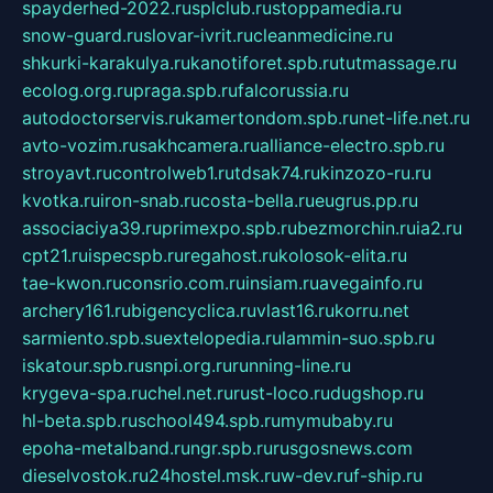
spayderhed-2022.ru
splclub.ru
stoppamedia.ru
snow-guard.ru
slovar-ivrit.ru
cleanmedicine.ru
shkurki-karakulya.ru
kanotiforet.spb.ru
tutmassage.ru
ecolog.org.ru
praga.spb.ru
falcorussia.ru
autodoctorservis.ru
kamertondom.spb.ru
net-life.net.ru
avto-vozim.ru
sakhcamera.ru
alliance-electro.spb.ru
stroyavt.ru
controlweb1.ru
tdsak74.ru
kinzozo-ru.ru
kvotka.ru
iron-snab.ru
costa-bella.ru
eugrus.pp.ru
associaciya39.ru
primexpo.spb.ru
bezmorchin.ru
ia2.ru
cpt21.ru
ispecspb.ru
regahost.ru
kolosok-elita.ru
tae-kwon.ru
consrio.com.ru
insiam.ru
avegainfo.ru
archery161.ru
bigencyclica.ru
vlast16.ru
korru.net
sarmiento.spb.su
extelopedia.ru
lammin-suo.spb.ru
iskatour.spb.ru
snpi.org.ru
running-line.ru
krygeva-spa.ru
chel.net.ru
rust-loco.ru
dugshop.ru
hl-beta.spb.ru
school494.spb.ru
mymubaby.ru
epoha-metalband.ru
ngr.spb.ru
rusgosnews.com
dieselvostok.ru
24hostel.msk.ru
w-dev.ru
f-ship.ru