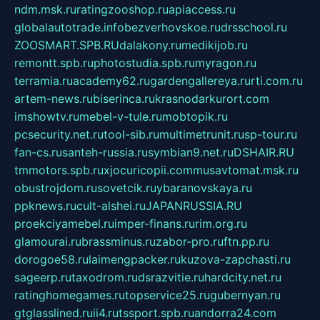
ndm.msk.ru
ratingzooshop.ru
apiaccess.ru
globalautotrade.info
bezverhovskoe.ru
drsschool.ru
ZOOSMART.SPB.RU
dalakony.ru
medikijob.ru
remontt.spb.ru
photostudia.spb.ru
myragon.ru
terramia.ru
academy62.ru
gardengallereya.ru
rti.com.ru
artem-news.ru
biserinca.ru
krasnodarkurort.com
imshowtv.ru
mebel-v-tule.ru
mobtopik.ru
pcsecurity.net.ru
tool-sib.ru
multimetrunit.ru
sp-tour.ru
fan-cs.ru
santeh-russia.ru
symbian9.net.ru
DSHAIR.RU
tmmotors.spb.ru
xjocuricopii.com
musavtomat.msk.ru
obustrojdom.ru
sovetcik.ru
ybaranovskaya.ru
ppknews.ru
cult-alshei.ru
JAPANRUSSIA.RU
proekciyamebel.ru
imper-finans.ru
rim.org.ru
glamourai.ru
brassminus.ru
zabor-pro.ru
ftn.pp.ru
dorogoe58.ru
laimengpacker.ru
kuzova-zapchasti.ru
sageerp.ru
taxodrom.ru
dsrazvitie.ru
hardcity.net.ru
ratinghomegames.ru
topservice25.ru
gubernyan.ru
gtglasslined.ru
ii4.ru
tssport.spb.ru
andorra24.com