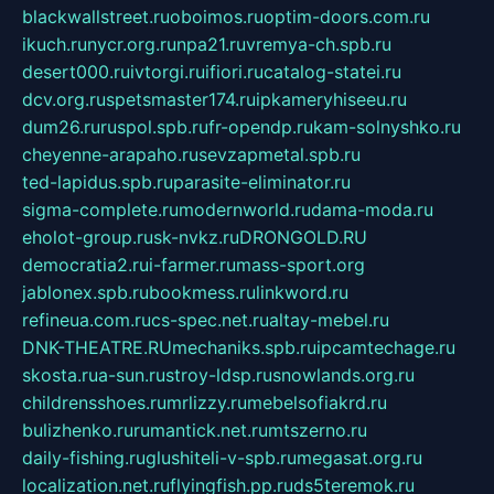
blackwallstreet.ru
oboimos.ru
optim-doors.com.ru
ikuch.ru
nycr.org.ru
npa21.ru
vremya-ch.spb.ru
desert000.ru
ivtorgi.ru
ifiori.ru
catalog-statei.ru
dcv.org.ru
spetsmaster174.ru
ipkameryhiseeu.ru
dum26.ru
ruspol.spb.ru
fr-opendp.ru
kam-solnyshko.ru
cheyenne-arapaho.ru
sevzapmetal.spb.ru
ted-lapidus.spb.ru
parasite-eliminator.ru
sigma-complete.ru
modernworld.ru
dama-moda.ru
eholot-group.ru
sk-nvkz.ru
DRONGOLD.RU
democratia2.ru
i-farmer.ru
mass-sport.org
jablonex.spb.ru
bookmess.ru
linkword.ru
refineua.com.ru
cs-spec.net.ru
altay-mebel.ru
DNK-THEATRE.RU
mechaniks.spb.ru
ipcamtechage.ru
skosta.ru
a-sun.ru
stroy-ldsp.ru
snowlands.org.ru
childrensshoes.ru
mrlizzy.ru
mebelsofiakrd.ru
bulizhenko.ru
rumantick.net.ru
mtszerno.ru
daily-fishing.ru
glushiteli-v-spb.ru
megasat.org.ru
localization.net.ru
flyingfish.pp.ru
ds5teremok.ru