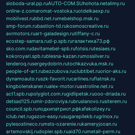
sloboda-ural.pp.ru
AUTO-COM.SU
hohota.net
alimy.ru
online-z.com
aromat-vostoka.ru
otdelkaexp.ru
mobilvest.ru
bbd.net.ru
mebelshop.msk.ru
smp-forum.ru
bastion-td.ru
kosmoscreative.ru
avrmotors.ru
art-galadesign.ru
tiffany-c.ru
ecostep-samara.ru
d-p.spb.ru
галактика73.рф
sko.com.ru
davitamebel-spb.ru
fotsis.ru
tesiaes.ru
kokoroyari.spb.ru
blesna-kazan.ru
mossilver.ru
lenderoq.ru
sergeydobrin.ru
tochkazvuka.msk.ru
people-of-art.ru
bezzubova.ru
clubtibet.ru
orior-aks.ru
dynamoauto.ru
szk-favorit.ru
carlines.ru
flatnsk.ru
kingbolenskaner.ru
alex-motor.ru
astroline.net.ru
act1.spb.ru
polyglot.com.ru
gidlipetsk.ru
ooo-driada.ru
detsad125.ru
mir-zdoroviya.ru
bruslanovo.ru
siterem.ru
council.spb.ru
лодкипатриот.рф
kafekolizey.ru
iclub.net.ru
gazon-easy.ru
sugarepilekb.ru
grinox.ru
pylesostineco.ru
msts-ozarenie.ru
kameryjooan.ru
artemovskij.ru
dopler.spb.ru
aid70.ru
metall-perm.ru