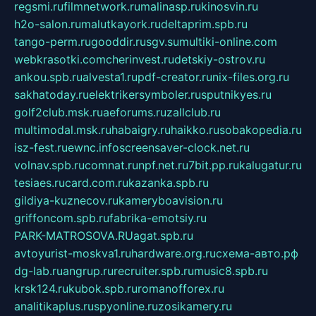
regsmi.ru
filmnetwork.ru
malinasp.ru
kinosvin.ru
h2o-salon.ru
malutkayork.ru
deltaprim.spb.ru
tango-perm.ru
gooddir.ru
sgv.su
multiki-online.com
webkrasotki.com
cherinvest.ru
detskiy-ostrov.ru
ankou.spb.ru
alvesta1.ru
pdf-creator.ru
nix-files.org.ru
sakhatoday.ru
elektrikersymboler.ru
sputnikyes.ru
golf2club.msk.ru
aeforums.ru
zallclub.ru
multimodal.msk.ru
habaigry.ru
haikko.ru
sobakopedia.ru
isz-fest.ru
ewnc.info
screensaver-clock.net.ru
volnav.spb.ru
comnat.ru
npf.net.ru
7bit.pp.ru
kalugatur.ru
tesiaes.ru
card.com.ru
kazanka.spb.ru
gildiya-kuznecov.ru
kameryboavision.ru
griffoncom.spb.ru
fabrika-emotsiy.ru
PARK-MATROSOVA.RU
agat.spb.ru
avtoyurist-moskva1.ru
hardware.org.ru
схема-авто.рф
dg-lab.ru
angrup.ru
recruiter.spb.ru
music8.spb.ru
krsk124.ru
kubok.spb.ru
romanofforex.ru
analitikaplus.ru
spyonline.ru
zosikamery.ru