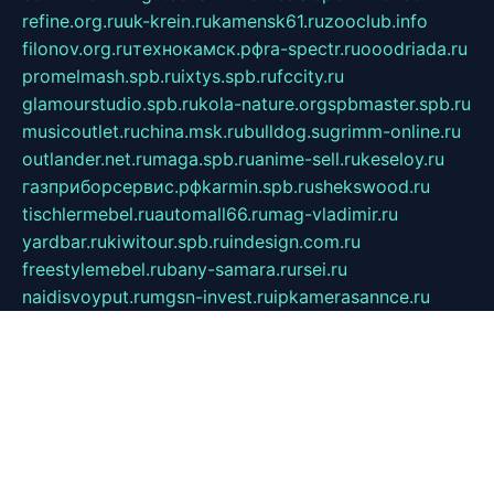
refine.org.ru
uk-krein.ru
kamensk61.ru
zooclub.info
filonov.org.ru
технокамск.рф
ra-spectr.ru
ooodriada.ru
promelmash.spb.ru
ixtys.spb.ru
fccity.ru
glamourstudio.spb.ru
kola-nature.org
spbmaster.spb.ru
musicoutlet.ru
china.msk.ru
bulldog.su
grimm-online.ru
outlander.net.ru
maga.spb.ru
anime-sell.ru
keseloy.ru
газприборсервис.рф
karmin.spb.ru
shekswood.ru
tischlermebel.ru
automall66.ru
mag-vladimir.ru
yardbar.ru
kiwitour.spb.ru
indesign.com.ru
freestylemebel.ru
bany-samara.ru
rsei.ru
naidisvoyput.ru
mgsn-invest.ru
ipkamerasannce.ru
alicante-house.ru
ibelka74.ru
cozyhouse.info
vlkargalev-studio.ru
700mb.ru
figura-ufa.ru
alina-live.ru
belarusiannews.ru
womenknow.ru
dos-vniimk.ru
sega.net.ru
dv.net.ru
phenomenonsofhistory.com
telesputnik.net.ru
wall.pp.ru
pylesosroidmi.ru
gtc-clan.ru
cligs.ru
bibikazap.ru
popova.org.ru
netwhistler.spb.ru
bellvil.ru
bonzon.ru
iss-vladik.ru