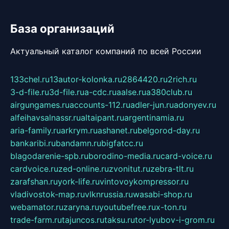
База организаций
Актуальный каталог компаний по всей России
133chel.ru
13autor-kolonka.ru
2864420.ru
2rich.ru
3-d-file.ru
3d-file.ru
a-cdc.ru
aalse.ru
a380club.ru
airgungames.ru
accounts-112.ru
adler-jun.ru
adonyev.ru
alfeihavsalnassr.ru
altaipant.ru
argentinamia.ru
aria-family.ru
arkrym.ru
ashanet.ru
belgorod-day.ru
bankaribi.ru
bandamn.ru
bigfatcc.ru
blagodarenie-spb.ru
borodino-media.ru
card-voice.ru
cardvoice.ru
zed-online.ru
zvonitut.ru
zebra-tlt.ru
zarafshan.ru
york-life.ru
vintovoykompressor.ru
vladivostok-map.ru
vlknrussia.ru
wasabi-shop.ru
webamator.ru
zaryna.ru
youtubefree.ru
x-ton.ru
trade-farm.ru
tajuncos.ru
taksu.ru
tor-lyubov-i-grom.ru