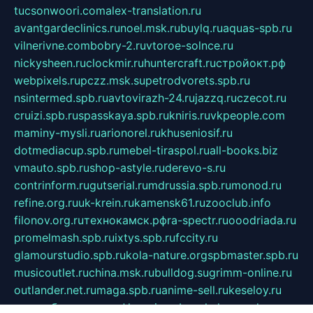
tucsonwoori.com
alex-translation.ru
avantgardeclinics.ru
noel.msk.ru
buylq.ru
aquas-spb.ru
vilnerivne.com
bobry-2.ru
vtoroe-solnce.ru
nickysheen.ru
clockmir.ru
huntercraft.ru
стройокт.рф
webpixels.ru
pczz.msk.su
petrodvorets.spb.ru
nsintermed.spb.ru
avtovirazh-24.ru
jazzq.ru
czecot.ru
cruizi.spb.ru
spasskaya.spb.ru
kniris.ru
vkpeople.com
maminy-mysli.ru
arionorel.ru
khuseniosif.ru
dotmediacup.spb.ru
mebel-tiraspol.ru
all-books.biz
vmauto.spb.ru
shop-astyle.ru
derevo-s.ru
contrinform.ru
gutserial.ru
mdrussia.spb.ru
monod.ru
refine.org.ru
uk-krein.ru
kamensk61.ru
zooclub.info
filonov.org.ru
технокамск.рф
ra-spectr.ru
ooodriada.ru
promelmash.spb.ru
ixtys.spb.ru
fccity.ru
glamourstudio.spb.ru
kola-nature.org
spbmaster.spb.ru
musicoutlet.ru
china.msk.ru
bulldog.su
grimm-online.ru
outlander.net.ru
maga.spb.ru
anime-sell.ru
keseloy.ru
газприборсервис.рф
karmin.spb.ru
shekswood.ru