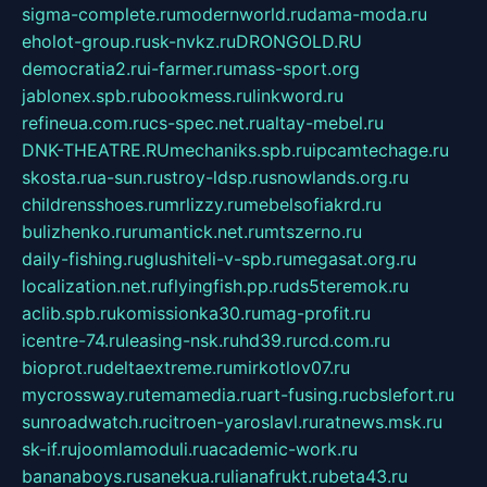
sigma-complete.ru
modernworld.ru
dama-moda.ru
eholot-group.ru
sk-nvkz.ru
DRONGOLD.RU
democratia2.ru
i-farmer.ru
mass-sport.org
jablonex.spb.ru
bookmess.ru
linkword.ru
refineua.com.ru
cs-spec.net.ru
altay-mebel.ru
DNK-THEATRE.RU
mechaniks.spb.ru
ipcamtechage.ru
skosta.ru
a-sun.ru
stroy-ldsp.ru
snowlands.org.ru
childrensshoes.ru
mrlizzy.ru
mebelsofiakrd.ru
bulizhenko.ru
rumantick.net.ru
mtszerno.ru
daily-fishing.ru
glushiteli-v-spb.ru
megasat.org.ru
localization.net.ru
flyingfish.pp.ru
ds5teremok.ru
aclib.spb.ru
komissionka30.ru
mag-profit.ru
icentre-74.ru
leasing-nsk.ru
hd39.ru
rcd.com.ru
bioprot.ru
deltaextreme.ru
mirkotlov07.ru
mycrossway.ru
temamedia.ru
art-fusing.ru
cbslefort.ru
sunroadwatch.ru
citroen-yaroslavl.ru
ratnews.msk.ru
sk-if.ru
joomlamoduli.ru
academic-work.ru
bananaboys.ru
sanekua.ru
lianafrukt.ru
beta43.ru