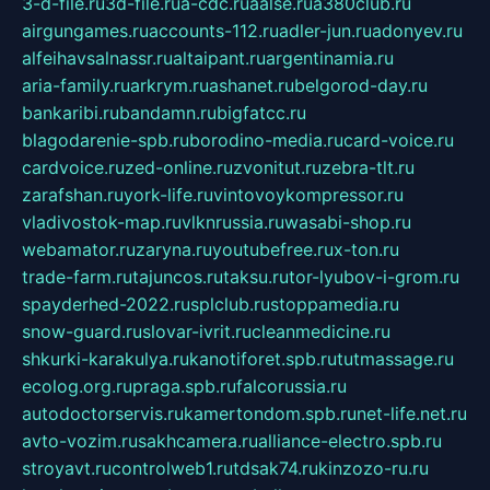
3-d-file.ru
3d-file.ru
a-cdc.ru
aalse.ru
a380club.ru
airgungames.ru
accounts-112.ru
adler-jun.ru
adonyev.ru
alfeihavsalnassr.ru
altaipant.ru
argentinamia.ru
aria-family.ru
arkrym.ru
ashanet.ru
belgorod-day.ru
bankaribi.ru
bandamn.ru
bigfatcc.ru
blagodarenie-spb.ru
borodino-media.ru
card-voice.ru
cardvoice.ru
zed-online.ru
zvonitut.ru
zebra-tlt.ru
zarafshan.ru
york-life.ru
vintovoykompressor.ru
vladivostok-map.ru
vlknrussia.ru
wasabi-shop.ru
webamator.ru
zaryna.ru
youtubefree.ru
x-ton.ru
trade-farm.ru
tajuncos.ru
taksu.ru
tor-lyubov-i-grom.ru
spayderhed-2022.ru
splclub.ru
stoppamedia.ru
snow-guard.ru
slovar-ivrit.ru
cleanmedicine.ru
shkurki-karakulya.ru
kanotiforet.spb.ru
tutmassage.ru
ecolog.org.ru
praga.spb.ru
falcorussia.ru
autodoctorservis.ru
kamertondom.spb.ru
net-life.net.ru
avto-vozim.ru
sakhcamera.ru
alliance-electro.spb.ru
stroyavt.ru
controlweb1.ru
tdsak74.ru
kinzozo-ru.ru