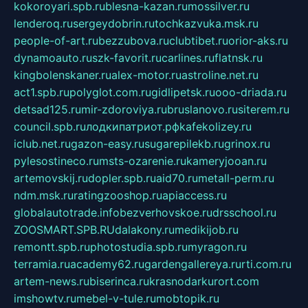
kokoroyari.spb.ru
blesna-kazan.ru
mossilver.ru
lenderoq.ru
sergeydobrin.ru
tochkazvuka.msk.ru
people-of-art.ru
bezzubova.ru
clubtibet.ru
orior-aks.ru
dynamoauto.ru
szk-favorit.ru
carlines.ru
flatnsk.ru
kingbolenskaner.ru
alex-motor.ru
astroline.net.ru
act1.spb.ru
polyglot.com.ru
gidlipetsk.ru
ooo-driada.ru
detsad125.ru
mir-zdoroviya.ru
bruslanovo.ru
siterem.ru
council.spb.ru
лодкипатриот.рф
kafekolizey.ru
iclub.net.ru
gazon-easy.ru
sugarepilekb.ru
grinox.ru
pylesostineco.ru
msts-ozarenie.ru
kameryjooan.ru
artemovskij.ru
dopler.spb.ru
aid70.ru
metall-perm.ru
ndm.msk.ru
ratingzooshop.ru
apiaccess.ru
globalautotrade.info
bezverhovskoe.ru
drsschool.ru
ZOOSMART.SPB.RU
dalakony.ru
medikijob.ru
remontt.spb.ru
photostudia.spb.ru
myragon.ru
terramia.ru
academy62.ru
gardengallereya.ru
rti.com.ru
artem-news.ru
biserinca.ru
krasnodarkurort.com
imshowtv.ru
mebel-v-tule.ru
mobtopik.ru