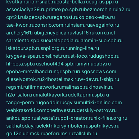
kvotka.ru
iron-snab.ru
costa-bella.ru
eugrus.pp.ru
associaciya39.ru
primexpo.spb.ru
bezmorchin.ru
ia2.ru
cpt21.ru
ispecspb.ru
regahost.ru
kolosok-elita.ru
tae-kwon.ru
consrio.com.ru
insiam.ru
avegainfo.ru
archery161.ru
bigencyclica.ru
vlast16.ru
korru.net
sarmiento.spb.su
extelopedia.ru
lammin-suo.spb.ru
iskatour.spb.ru
snpi.org.ru
running-line.ru
krygeva-spa.ru
chel.net.ru
rust-loco.ru
dugshop.ru
hl-beta.spb.ru
school494.spb.ru
mymubaby.ru
epoha-metalband.ru
ngr.spb.ru
rusgosnews.com
dieselvostok.ru
24hostel.msk.ru
w-dev.ru
f-ship.ru
regsmi.ru
filmnetwork.ru
malinasp.ru
kinosvin.ru
h2o-salon.ru
malutkayork.ru
deltaprim.spb.ru
tango-perm.ru
gooddir.ru
sgv.su
multiki-online.com
webkrasotki.com
cherinvest.ru
detskiy-ostrov.ru
ankou.spb.ru
alvesta1.ru
pdf-creator.ru
nix-files.org.ru
sakhatoday.ru
elektrikersymboler.ru
sputnikyes.ru
golf2club.msk.ru
aeforums.ru
zallclub.ru