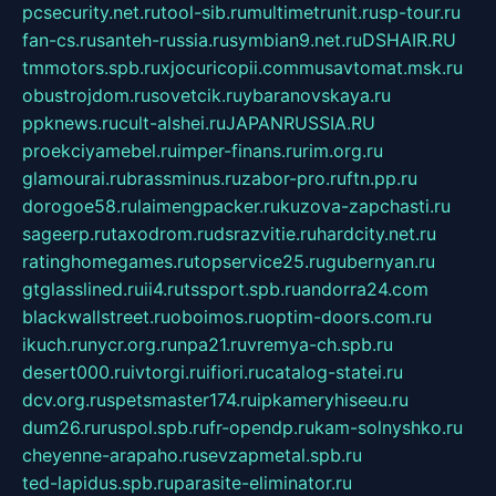
pcsecurity.net.ru
tool-sib.ru
multimetrunit.ru
sp-tour.ru
fan-cs.ru
santeh-russia.ru
symbian9.net.ru
DSHAIR.RU
tmmotors.spb.ru
xjocuricopii.com
musavtomat.msk.ru
obustrojdom.ru
sovetcik.ru
ybaranovskaya.ru
ppknews.ru
cult-alshei.ru
JAPANRUSSIA.RU
proekciyamebel.ru
imper-finans.ru
rim.org.ru
glamourai.ru
brassminus.ru
zabor-pro.ru
ftn.pp.ru
dorogoe58.ru
laimengpacker.ru
kuzova-zapchasti.ru
sageerp.ru
taxodrom.ru
dsrazvitie.ru
hardcity.net.ru
ratinghomegames.ru
topservice25.ru
gubernyan.ru
gtglasslined.ru
ii4.ru
tssport.spb.ru
andorra24.com
blackwallstreet.ru
oboimos.ru
optim-doors.com.ru
ikuch.ru
nycr.org.ru
npa21.ru
vremya-ch.spb.ru
desert000.ru
ivtorgi.ru
ifiori.ru
catalog-statei.ru
dcv.org.ru
spetsmaster174.ru
ipkameryhiseeu.ru
dum26.ru
ruspol.spb.ru
fr-opendp.ru
kam-solnyshko.ru
cheyenne-arapaho.ru
sevzapmetal.spb.ru
ted-lapidus.spb.ru
parasite-eliminator.ru