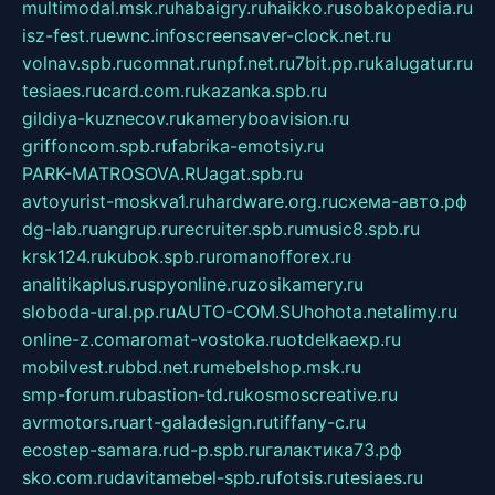
multimodal.msk.ru
habaigry.ru
haikko.ru
sobakopedia.ru
isz-fest.ru
ewnc.info
screensaver-clock.net.ru
volnav.spb.ru
comnat.ru
npf.net.ru
7bit.pp.ru
kalugatur.ru
tesiaes.ru
card.com.ru
kazanka.spb.ru
gildiya-kuznecov.ru
kameryboavision.ru
griffoncom.spb.ru
fabrika-emotsiy.ru
PARK-MATROSOVA.RU
agat.spb.ru
avtoyurist-moskva1.ru
hardware.org.ru
схема-авто.рф
dg-lab.ru
angrup.ru
recruiter.spb.ru
music8.spb.ru
krsk124.ru
kubok.spb.ru
romanofforex.ru
analitikaplus.ru
spyonline.ru
zosikamery.ru
sloboda-ural.pp.ru
AUTO-COM.SU
hohota.net
alimy.ru
online-z.com
aromat-vostoka.ru
otdelkaexp.ru
mobilvest.ru
bbd.net.ru
mebelshop.msk.ru
smp-forum.ru
bastion-td.ru
kosmoscreative.ru
avrmotors.ru
art-galadesign.ru
tiffany-c.ru
ecostep-samara.ru
d-p.spb.ru
галактика73.рф
sko.com.ru
davitamebel-spb.ru
fotsis.ru
tesiaes.ru