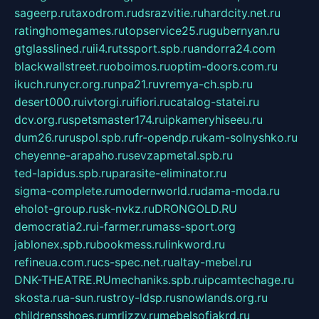
sageerp.ru
taxodrom.ru
dsrazvitie.ru
hardcity.net.ru
ratinghomegames.ru
topservice25.ru
gubernyan.ru
gtglasslined.ru
ii4.ru
tssport.spb.ru
andorra24.com
blackwallstreet.ru
oboimos.ru
optim-doors.com.ru
ikuch.ru
nycr.org.ru
npa21.ru
vremya-ch.spb.ru
desert000.ru
ivtorgi.ru
ifiori.ru
catalog-statei.ru
dcv.org.ru
spetsmaster174.ru
ipkameryhiseeu.ru
dum26.ru
ruspol.spb.ru
fr-opendp.ru
kam-solnyshko.ru
cheyenne-arapaho.ru
sevzapmetal.spb.ru
ted-lapidus.spb.ru
parasite-eliminator.ru
sigma-complete.ru
modernworld.ru
dama-moda.ru
eholot-group.ru
sk-nvkz.ru
DRONGOLD.RU
democratia2.ru
i-farmer.ru
mass-sport.org
jablonex.spb.ru
bookmess.ru
linkword.ru
refineua.com.ru
cs-spec.net.ru
altay-mebel.ru
DNK-THEATRE.RU
mechaniks.spb.ru
ipcamtechage.ru
skosta.ru
a-sun.ru
stroy-ldsp.ru
snowlands.org.ru
childrensshoes.ru
mrlizzy.ru
mebelsofiakrd.ru