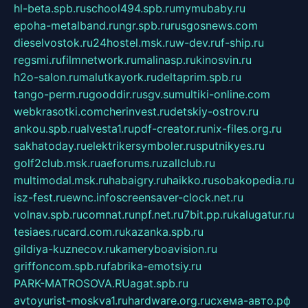
hl-beta.spb.ru
school494.spb.ru
mymubaby.ru
epoha-metalband.ru
ngr.spb.ru
rusgosnews.com
dieselvostok.ru
24hostel.msk.ru
w-dev.ru
f-ship.ru
regsmi.ru
filmnetwork.ru
malinasp.ru
kinosvin.ru
h2o-salon.ru
malutkayork.ru
deltaprim.spb.ru
tango-perm.ru
gooddir.ru
sgv.su
multiki-online.com
webkrasotki.com
cherinvest.ru
detskiy-ostrov.ru
ankou.spb.ru
alvesta1.ru
pdf-creator.ru
nix-files.org.ru
sakhatoday.ru
elektrikersymboler.ru
sputnikyes.ru
golf2club.msk.ru
aeforums.ru
zallclub.ru
multimodal.msk.ru
habaigry.ru
haikko.ru
sobakopedia.ru
isz-fest.ru
ewnc.info
screensaver-clock.net.ru
volnav.spb.ru
comnat.ru
npf.net.ru
7bit.pp.ru
kalugatur.ru
tesiaes.ru
card.com.ru
kazanka.spb.ru
gildiya-kuznecov.ru
kameryboavision.ru
griffoncom.spb.ru
fabrika-emotsiy.ru
PARK-MATROSOVA.RU
agat.spb.ru
avtoyurist-moskva1.ru
hardware.org.ru
схема-авто.рф