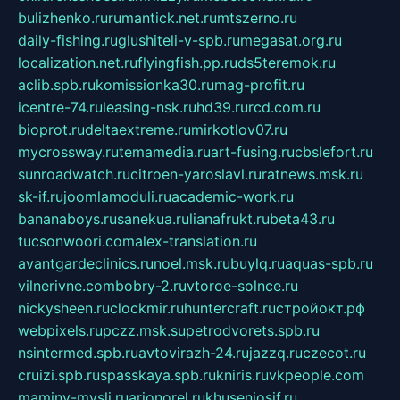
bulizhenko.ru
rumantick.net.ru
mtszerno.ru
daily-fishing.ru
glushiteli-v-spb.ru
megasat.org.ru
localization.net.ru
flyingfish.pp.ru
ds5teremok.ru
aclib.spb.ru
komissionka30.ru
mag-profit.ru
icentre-74.ru
leasing-nsk.ru
hd39.ru
rcd.com.ru
bioprot.ru
deltaextreme.ru
mirkotlov07.ru
mycrossway.ru
temamedia.ru
art-fusing.ru
cbslefort.ru
sunroadwatch.ru
citroen-yaroslavl.ru
ratnews.msk.ru
sk-if.ru
joomlamoduli.ru
academic-work.ru
bananaboys.ru
sanekua.ru
lianafrukt.ru
beta43.ru
tucsonwoori.com
alex-translation.ru
avantgardeclinics.ru
noel.msk.ru
buylq.ru
aquas-spb.ru
vilnerivne.com
bobry-2.ru
vtoroe-solnce.ru
nickysheen.ru
clockmir.ru
huntercraft.ru
стройокт.рф
webpixels.ru
pczz.msk.su
petrodvorets.spb.ru
nsintermed.spb.ru
avtovirazh-24.ru
jazzq.ru
czecot.ru
cruizi.spb.ru
spasskaya.spb.ru
kniris.ru
vkpeople.com
maminy-mysli.ru
arionorel.ru
khuseniosif.ru