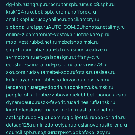
dg-lab.ru
angrup.ru
recruiter.spb.ru
music8.spb.ru
krsk124.ru
kubok.spb.ru
romanofforex.ru
analitikaplus.ru
spyonline.ru
zosikamery.ru
sloboda-ural.pp.ru
AUTO-COM.SU
hohota.net
alimy.ru
online-z.com
aromat-vostoka.ru
otdelkaexp.ru
mobilvest.ru
bbd.net.ru
mebelshop.msk.ru
smp-forum.ru
bastion-td.ru
kosmoscreative.ru
avrmotors.ru
art-galadesign.ru
tiffany-c.ru
ecostep-samara.ru
d-p.spb.ru
галактика73.рф
sko.com.ru
davitamebel-spb.ru
fotsis.ru
tesiaes.ru
kokoroyari.spb.ru
blesna-kazan.ru
mossilver.ru
lenderoq.ru
sergeydobrin.ru
tochkazvuka.msk.ru
people-of-art.ru
bezzubova.ru
clubtibet.ru
orior-aks.ru
dynamoauto.ru
szk-favorit.ru
carlines.ru
flatnsk.ru
kingbolenskaner.ru
alex-motor.ru
astroline.net.ru
act1.spb.ru
polyglot.com.ru
gidlipetsk.ru
ooo-driada.ru
detsad125.ru
mir-zdoroviya.ru
bruslanovo.ru
siterem.ru
council.spb.ru
лодкипатриот.рф
kafekolizey.ru