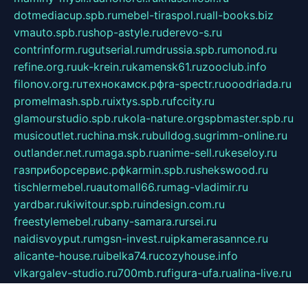
dotmediacup.spb.ru
mebel-tiraspol.ru
all-books.biz
vmauto.spb.ru
shop-astyle.ru
derevo-s.ru
contrinform.ru
gutserial.ru
mdrussia.spb.ru
monod.ru
refine.org.ru
uk-krein.ru
kamensk61.ru
zooclub.info
filonov.org.ru
технокамск.рф
ra-spectr.ru
ooodriada.ru
promelmash.spb.ru
ixtys.spb.ru
fccity.ru
glamourstudio.spb.ru
kola-nature.org
spbmaster.spb.ru
musicoutlet.ru
china.msk.ru
bulldog.su
grimm-online.ru
outlander.net.ru
maga.spb.ru
anime-sell.ru
keseloy.ru
газприборсервис.рф
karmin.spb.ru
shekswood.ru
tischlermebel.ru
automall66.ru
mag-vladimir.ru
yardbar.ru
kiwitour.spb.ru
indesign.com.ru
freestylemebel.ru
bany-samara.ru
rsei.ru
naidisvoyput.ru
mgsn-invest.ru
ipkamerasannce.ru
alicante-house.ru
ibelka74.ru
cozyhouse.info
vlkargalev-studio.ru
700mb.ru
figura-ufa.ru
alina-live.ru
belarusiannews.ru
womenknow.ru
dos-vniimk.ru
sega.net.ru
dv.net.ru
phenomenonsofhistory.com