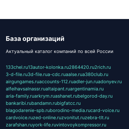
База организаций
Актуальный каталог компаний по всей России
133chel.ru
13autor-kolonka.ru
2864420.ru
2rich.ru
3-d-file.ru
3d-file.ru
a-cdc.ru
aalse.ru
a380club.ru
airgungames.ru
accounts-112.ru
adler-jun.ru
adonyev.ru
alfeihavsalnassr.ru
altaipant.ru
argentinamia.ru
aria-family.ru
arkrym.ru
ashanet.ru
belgorod-day.ru
bankaribi.ru
bandamn.ru
bigfatcc.ru
blagodarenie-spb.ru
borodino-media.ru
card-voice.ru
cardvoice.ru
zed-online.ru
zvonitut.ru
zebra-tlt.ru
zarafshan.ru
york-life.ru
vintovoykompressor.ru