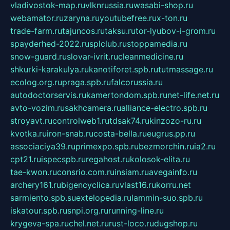
vladivostok-map.ru
vlknrussia.ru
wasabi-shop.ru
webamator.ru
zaryna.ru
youtubefree.ru
x-ton.ru
trade-farm.ru
tajuncos.ru
taksu.ru
tor-lyubov-i-grom.ru
spayderhed-2022.ru
splclub.ru
stoppamedia.ru
snow-guard.ru
slovar-ivrit.ru
cleanmedicine.ru
shkurki-karakulya.ru
kanotiforet.spb.ru
tutmassage.ru
ecolog.org.ru
praga.spb.ru
falcorussia.ru
autodoctorservis.ru
kamertondom.spb.ru
net-life.net.ru
avto-vozim.ru
sakhcamera.ru
alliance-electro.spb.ru
stroyavt.ru
controlweb1.ru
tdsak74.ru
kinzozo-ru.ru
kvotka.ru
iron-snab.ru
costa-bella.ru
eugrus.pp.ru
associaciya39.ru
primexpo.spb.ru
bezmorchin.ru
ia2.ru
cpt21.ru
ispecspb.ru
regahost.ru
kolosok-elita.ru
tae-kwon.ru
consrio.com.ru
insiam.ru
avegainfo.ru
archery161.ru
bigencyclica.ru
vlast16.ru
korru.net
sarmiento.spb.su
extelopedia.ru
lammin-suo.spb.ru
iskatour.spb.ru
snpi.org.ru
running-line.ru
krygeva-spa.ru
chel.net.ru
rust-loco.ru
dugshop.ru