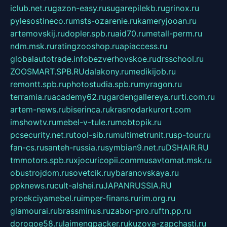
iclub.net.ru
gazon-easy.ru
sugarepilekb.ru
grinox.ru
pylesostineco.ru
msts-ozarenie.ru
kameryjooan.ru
artemovskij.ru
dopler.spb.ru
aid70.ru
metall-perm.ru
ndm.msk.ru
ratingzooshop.ru
apiaccess.ru
globalautotrade.info
bezverhovskoe.ru
drsschool.ru
ZOOSMART.SPB.RU
dalakony.ru
medikijob.ru
remontt.spb.ru
photostudia.spb.ru
myragon.ru
terramia.ru
academy62.ru
gardengallereya.ru
rti.com.ru
artem-news.ru
biserinca.ru
krasnodarkurort.com
imshowtv.ru
mebel-v-tule.ru
mobtopik.ru
pcsecurity.net.ru
tool-sib.ru
multimetrunit.ru
sp-tour.ru
fan-cs.ru
santeh-russia.ru
symbian9.net.ru
DSHAIR.RU
tmmotors.spb.ru
xjocuricopii.com
musavtomat.msk.ru
obustrojdom.ru
sovetcik.ru
ybaranovskaya.ru
ppknews.ru
cult-alshei.ru
JAPANRUSSIA.RU
proekciyamebel.ru
imper-finans.ru
rim.org.ru
glamourai.ru
brassminus.ru
zabor-pro.ru
ftn.pp.ru
dorogoe58.ru
laimengpacker.ru
kuzova-zapchasti.ru