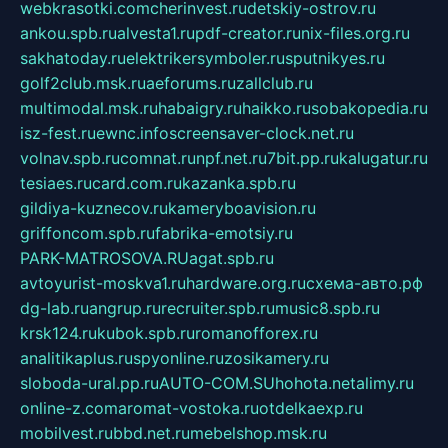
webkrasotki.com
cherinvest.ru
detskiy-ostrov.ru
ankou.spb.ru
alvesta1.ru
pdf-creator.ru
nix-files.org.ru
sakhatoday.ru
elektrikersymboler.ru
sputnikyes.ru
golf2club.msk.ru
aeforums.ru
zallclub.ru
multimodal.msk.ru
habaigry.ru
haikko.ru
sobakopedia.ru
isz-fest.ru
ewnc.info
screensaver-clock.net.ru
volnav.spb.ru
comnat.ru
npf.net.ru
7bit.pp.ru
kalugatur.ru
tesiaes.ru
card.com.ru
kazanka.spb.ru
gildiya-kuznecov.ru
kameryboavision.ru
griffoncom.spb.ru
fabrika-emotsiy.ru
PARK-MATROSOVA.RU
agat.spb.ru
avtoyurist-moskva1.ru
hardware.org.ru
схема-авто.рф
dg-lab.ru
angrup.ru
recruiter.spb.ru
music8.spb.ru
krsk124.ru
kubok.spb.ru
romanofforex.ru
analitikaplus.ru
spyonline.ru
zosikamery.ru
sloboda-ural.pp.ru
AUTO-COM.SU
hohota.net
alimy.ru
online-z.com
aromat-vostoka.ru
otdelkaexp.ru
mobilvest.ru
bbd.net.ru
mebelshop.msk.ru