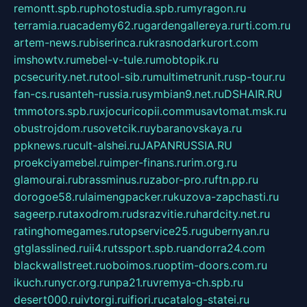
remontt.spb.ru
photostudia.spb.ru
myragon.ru
terramia.ru
academy62.ru
gardengallereya.ru
rti.com.ru
artem-news.ru
biserinca.ru
krasnodarkurort.com
imshowtv.ru
mebel-v-tule.ru
mobtopik.ru
pcsecurity.net.ru
tool-sib.ru
multimetrunit.ru
sp-tour.ru
fan-cs.ru
santeh-russia.ru
symbian9.net.ru
DSHAIR.RU
tmmotors.spb.ru
xjocuricopii.com
musavtomat.msk.ru
obustrojdom.ru
sovetcik.ru
ybaranovskaya.ru
ppknews.ru
cult-alshei.ru
JAPANRUSSIA.RU
proekciyamebel.ru
imper-finans.ru
rim.org.ru
glamourai.ru
brassminus.ru
zabor-pro.ru
ftn.pp.ru
dorogoe58.ru
laimengpacker.ru
kuzova-zapchasti.ru
sageerp.ru
taxodrom.ru
dsrazvitie.ru
hardcity.net.ru
ratinghomegames.ru
topservice25.ru
gubernyan.ru
gtglasslined.ru
ii4.ru
tssport.spb.ru
andorra24.com
blackwallstreet.ru
oboimos.ru
optim-doors.com.ru
ikuch.ru
nycr.org.ru
npa21.ru
vremya-ch.spb.ru
desert000.ru
ivtorgi.ru
ifiori.ru
catalog-statei.ru