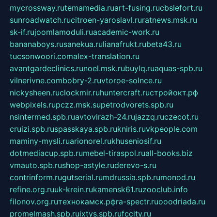
mycrossway.ru
temamedia.ru
art-fusing.ru
cbslefort.ru
sunroadwatch.ru
citroen-yaroslavl.ru
ratnews.msk.ru
sk-if.ru
joomlamoduli.ru
academic-work.ru
bananaboys.ru
sanekua.ru
lianafrukt.ru
beta43.ru
tucsonwoori.com
alex-translation.ru
avantgardeclinics.ru
noel.msk.ru
buylq.ru
aquas-spb.ru
vilnerivne.com
bobry-2.ru
vtoroe-solnce.ru
nickysheen.ru
clockmir.ru
huntercraft.ru
стройокт.рф
webpixels.ru
pczz.msk.su
petrodvorets.spb.ru
nsintermed.spb.ru
avtovirazh-24.ru
jazzq.ru
czecot.ru
cruizi.spb.ru
spasskaya.spb.ru
kniris.ru
vkpeople.com
maminy-mysli.ru
arionorel.ru
khuseniosif.ru
dotmediacup.spb.ru
mebel-tiraspol.ru
all-books.biz
vmauto.spb.ru
shop-astyle.ru
derevo-s.ru
contrinform.ru
gutserial.ru
mdrussia.spb.ru
monod.ru
refine.org.ru
uk-krein.ru
kamensk61.ru
zooclub.info
filonov.org.ru
технокамск.рф
ra-spectr.ru
ooodriada.ru
promelmash.spb.ru
ixtys.spb.ru
fccity.ru