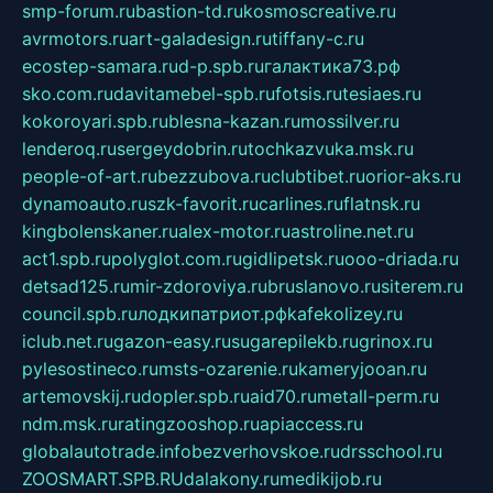
smp-forum.ru
bastion-td.ru
kosmoscreative.ru
avrmotors.ru
art-galadesign.ru
tiffany-c.ru
ecostep-samara.ru
d-p.spb.ru
галактика73.рф
sko.com.ru
davitamebel-spb.ru
fotsis.ru
tesiaes.ru
kokoroyari.spb.ru
blesna-kazan.ru
mossilver.ru
lenderoq.ru
sergeydobrin.ru
tochkazvuka.msk.ru
people-of-art.ru
bezzubova.ru
clubtibet.ru
orior-aks.ru
dynamoauto.ru
szk-favorit.ru
carlines.ru
flatnsk.ru
kingbolenskaner.ru
alex-motor.ru
astroline.net.ru
act1.spb.ru
polyglot.com.ru
gidlipetsk.ru
ooo-driada.ru
detsad125.ru
mir-zdoroviya.ru
bruslanovo.ru
siterem.ru
council.spb.ru
лодкипатриот.рф
kafekolizey.ru
iclub.net.ru
gazon-easy.ru
sugarepilekb.ru
grinox.ru
pylesostineco.ru
msts-ozarenie.ru
kameryjooan.ru
artemovskij.ru
dopler.spb.ru
aid70.ru
metall-perm.ru
ndm.msk.ru
ratingzooshop.ru
apiaccess.ru
globalautotrade.info
bezverhovskoe.ru
drsschool.ru
ZOOSMART.SPB.RU
dalakony.ru
medikijob.ru