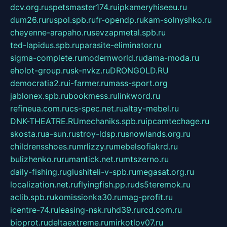
dcv.org.ru
spetsmaster174.ru
ipkameryhiseeu.ru
dum26.ru
ruspol.spb.ru
fr-opendp.ru
kam-solnyshko.ru
cheyenne-arapaho.ru
sevzapmetal.spb.ru
ted-lapidus.spb.ru
parasite-eliminator.ru
sigma-complete.ru
modernworld.ru
dama-moda.ru
eholot-group.ru
sk-nvkz.ru
DRONGOLD.RU
democratia2.ru
i-farmer.ru
mass-sport.org
jablonex.spb.ru
bookmess.ru
linkword.ru
refineua.com.ru
cs-spec.net.ru
altay-mebel.ru
DNK-THEATRE.RU
mechaniks.spb.ru
ipcamtechage.ru
skosta.ru
a-sun.ru
stroy-ldsp.ru
snowlands.org.ru
childrensshoes.ru
mrlizzy.ru
mebelsofiakrd.ru
bulizhenko.ru
rumantick.net.ru
mtszerno.ru
daily-fishing.ru
glushiteli-v-spb.ru
megasat.org.ru
localization.net.ru
flyingfish.pp.ru
ds5teremok.ru
aclib.spb.ru
komissionka30.ru
mag-profit.ru
icentre-74.ru
leasing-nsk.ru
hd39.ru
rcd.com.ru
bioprot.ru
deltaextreme.ru
mirkotlov07.ru