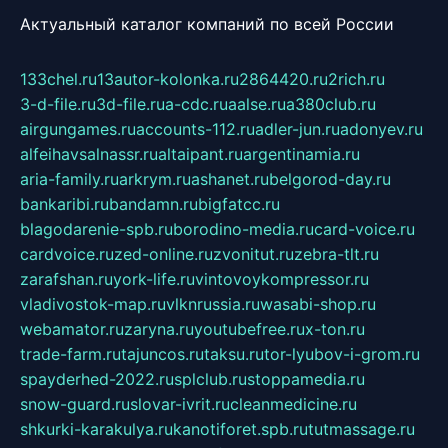
Актуальный каталог компаний по всей России
133chel.ru
13autor-kolonka.ru
2864420.ru
2rich.ru
3-d-file.ru
3d-file.ru
a-cdc.ru
aalse.ru
a380club.ru
airgungames.ru
accounts-112.ru
adler-jun.ru
adonyev.ru
alfeihavsalnassr.ru
altaipant.ru
argentinamia.ru
aria-family.ru
arkrym.ru
ashanet.ru
belgorod-day.ru
bankaribi.ru
bandamn.ru
bigfatcc.ru
blagodarenie-spb.ru
borodino-media.ru
card-voice.ru
cardvoice.ru
zed-online.ru
zvonitut.ru
zebra-tlt.ru
zarafshan.ru
york-life.ru
vintovoykompressor.ru
vladivostok-map.ru
vlknrussia.ru
wasabi-shop.ru
webamator.ru
zaryna.ru
youtubefree.ru
x-ton.ru
trade-farm.ru
tajuncos.ru
taksu.ru
tor-lyubov-i-grom.ru
spayderhed-2022.ru
splclub.ru
stoppamedia.ru
snow-guard.ru
slovar-ivrit.ru
cleanmedicine.ru
shkurki-karakulya.ru
kanotiforet.spb.ru
tutmassage.ru