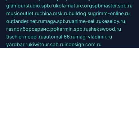
glamourstudio.spb.ru
kola-nature.org
spbmaster.spb.ru
musicoutlet.ru
china.msk.ru
bulldog.su
grimm-online.ru
outlander.net.ru
maga.spb.ru
anime-sell.ru
keseloy.ru
газприборсервис.рф
karmin.spb.ru
shekswood.ru
tischlermebel.ru
automall66.ru
mag-vladimir.ru
yardbar.ru
kiwitour.spb.ru
indesign.com.ru
freestylemebel.ru
bany-samara.ru
rsei.ru
naidisvoyput.ru
mgsn-invest.ru
ipkamerasannce.ru
alicante-house.ru
ibelka74.ru
cozyhouse.info
vlkargalev-studio.ru
700mb.ru
figura-ufa.ru
alina-live.ru
belarusiannews.ru
womenknow.ru
dos-vniimk.ru
sega.net.ru
dv.net.ru
phenomenonsofhistory.com
telesputnik.net.ru
wall.pp.ru
pylesosroidmi.ru
gtc-clan.ru
cligs.ru
bibikazap.ru
popova.org.ru
netwhistler.spb.ru
bellvil.ru
bonzon.ru
iss-vladik.ru
defiparis.net.ru
las-gryzas.ru
amku.ru
electednews.spb.ru
feather.org.ru
spar72.ru
tankiigri.ru
dominus.com.ru
ibtree.ru
sanykool.pp.ru
unixlib.org.ru