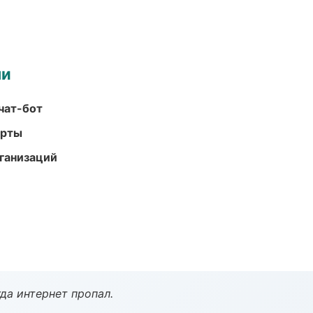
ми
чат-бот
арты
ганизаций
да интернет пропал.