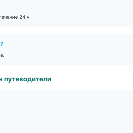
течение 24 ч.
е?
е.
и путеводители