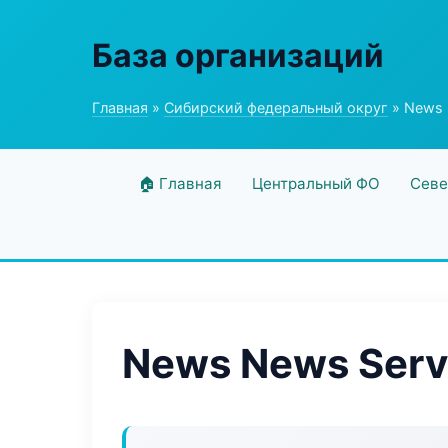
База организаций
Главная
»
Сибирский федеральный округ
» News 
🏠 Главная
Центральный ФО
Севе
News News Serv