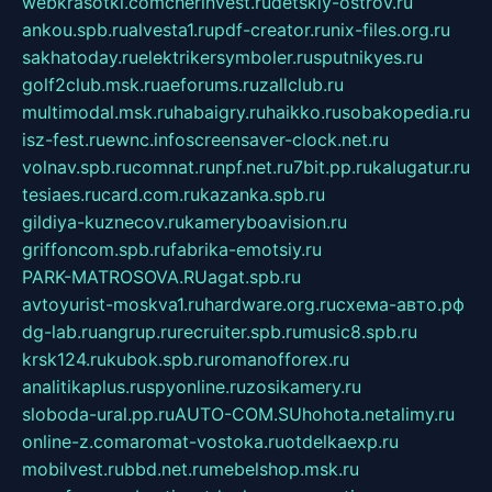
webkrasotki.com
cherinvest.ru
detskiy-ostrov.ru
ankou.spb.ru
alvesta1.ru
pdf-creator.ru
nix-files.org.ru
sakhatoday.ru
elektrikersymboler.ru
sputnikyes.ru
golf2club.msk.ru
aeforums.ru
zallclub.ru
multimodal.msk.ru
habaigry.ru
haikko.ru
sobakopedia.ru
isz-fest.ru
ewnc.info
screensaver-clock.net.ru
volnav.spb.ru
comnat.ru
npf.net.ru
7bit.pp.ru
kalugatur.ru
tesiaes.ru
card.com.ru
kazanka.spb.ru
gildiya-kuznecov.ru
kameryboavision.ru
griffoncom.spb.ru
fabrika-emotsiy.ru
PARK-MATROSOVA.RU
agat.spb.ru
avtoyurist-moskva1.ru
hardware.org.ru
схема-авто.рф
dg-lab.ru
angrup.ru
recruiter.spb.ru
music8.spb.ru
krsk124.ru
kubok.spb.ru
romanofforex.ru
analitikaplus.ru
spyonline.ru
zosikamery.ru
sloboda-ural.pp.ru
AUTO-COM.SU
hohota.net
alimy.ru
online-z.com
aromat-vostoka.ru
otdelkaexp.ru
mobilvest.ru
bbd.net.ru
mebelshop.msk.ru