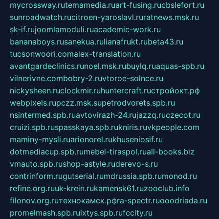
mycrossway.ru
temamedia.ru
art-fusing.ru
cbslefort.ru
sunroadwatch.ru
citroen-yaroslavl.ru
ratnews.msk.ru
sk-if.ru
joomlamoduli.ru
academic-work.ru
bananaboys.ru
sanekua.ru
lianafrukt.ru
beta43.ru
tucsonwoori.com
alex-translation.ru
avantgardeclinics.ru
noel.msk.ru
buylq.ru
aquas-spb.ru
vilnerivne.com
bobry-2.ru
vtoroe-solnce.ru
nickysheen.ru
clockmir.ru
huntercraft.ru
стройокт.рф
webpixels.ru
pczz.msk.su
petrodvorets.spb.ru
nsintermed.spb.ru
avtovirazh-24.ru
jazzq.ru
czecot.ru
cruizi.spb.ru
spasskaya.spb.ru
kniris.ru
vkpeople.com
maminy-mysli.ru
arionorel.ru
khuseniosif.ru
dotmediacup.spb.ru
mebel-tiraspol.ru
all-books.biz
vmauto.spb.ru
shop-astyle.ru
derevo-s.ru
contrinform.ru
gutserial.ru
mdrussia.spb.ru
monod.ru
refine.org.ru
uk-krein.ru
kamensk61.ru
zooclub.info
filonov.org.ru
технокамск.рф
ra-spectr.ru
ooodriada.ru
promelmash.spb.ru
ixtys.spb.ru
fccity.ru