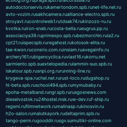
autodoctorservis.ru
kamertondom.spb.ru
net-life.net.ru
avto-vozim.ru
sakhcamera.ru
alliance-electro.spb.ru
stroyavt.ru
controlweb1.ru
tdsak74.ru
kinzozo-ru.ru
kvotka.ru
iron-snab.ru
costa-bella.ru
eugrus.pp.ru
associaciya39.ru
primexpo.spb.ru
bezmorchin.ru
ia2.ru
cpt21.ru
ispecspb.ru
regahost.ru
kolosok-elita.ru
tae-kwon.ru
consrio.com.ru
insiam.ru
avegainfo.ru
archery161.ru
bigencyclica.ru
vlast16.ru
korru.net
sarmiento.spb.su
extelopedia.ru
lammin-suo.spb.ru
iskatour.spb.ru
snpi.org.ru
running-line.ru
krygeva-spa.ru
chel.net.ru
rust-loco.ru
dugshop.ru
hl-beta.spb.ru
school494.spb.ru
mymubaby.ru
epoha-metalband.ru
ngr.spb.ru
rusgosnews.com
dieselvostok.ru
24hostel.msk.ru
w-dev.ru
f-ship.ru
regsmi.ru
filmnetwork.ru
malinasp.ru
kinosvin.ru
h2o-salon.ru
malutkayork.ru
deltaprim.spb.ru
tango-perm.ru
gooddir.ru
sgv.su
multiki-online.com