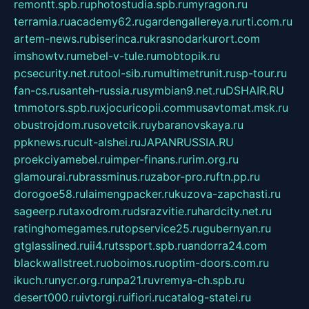
remontt.spb.ru
photostudia.spb.ru
myragon.ru
terramia.ru
academy62.ru
gardengallereya.ru
rti.com.ru
artem-news.ru
biserinca.ru
krasnodarkurort.com
imshowtv.ru
mebel-v-tule.ru
mobtopik.ru
pcsecurity.net.ru
tool-sib.ru
multimetrunit.ru
sp-tour.ru
fan-cs.ru
santeh-russia.ru
symbian9.net.ru
DSHAIR.RU
tmmotors.spb.ru
xjocuricopii.com
musavtomat.msk.ru
obustrojdom.ru
sovetcik.ru
ybaranovskaya.ru
ppknews.ru
cult-alshei.ru
JAPANRUSSIA.RU
proekciyamebel.ru
imper-finans.ru
rim.org.ru
glamourai.ru
brassminus.ru
zabor-pro.ru
ftn.pp.ru
dorogoe58.ru
laimengpacker.ru
kuzova-zapchasti.ru
sageerp.ru
taxodrom.ru
dsrazvitie.ru
hardcity.net.ru
ratinghomegames.ru
topservice25.ru
gubernyan.ru
gtglasslined.ru
ii4.ru
tssport.spb.ru
andorra24.com
blackwallstreet.ru
oboimos.ru
optim-doors.com.ru
ikuch.ru
nycr.org.ru
npa21.ru
vremya-ch.spb.ru
desert000.ru
ivtorgi.ru
ifiori.ru
catalog-statei.ru