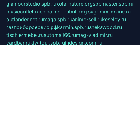
glamourstudio.spb.ru
kola-nature.org
spbmaster.spb.ru
musicoutlet.ru
china.msk.ru
bulldog.su
grimm-online.ru
outlander.net.ru
maga.spb.ru
anime-sell.ru
keseloy.ru
газприборсервис.рф
karmin.spb.ru
shekswood.ru
tischlermebel.ru
automall66.ru
mag-vladimir.ru
yardbar.ru
kiwitour.spb.ru
indesign.com.ru
freestylemebel.ru
bany-samara.ru
rsei.ru
naidisvoyput.ru
mgsn-invest.ru
ipkamerasannce.ru
alicante-house.ru
ibelka74.ru
cozyhouse.info
vlkargalev-studio.ru
700mb.ru
figura-ufa.ru
alina-live.ru
belarusiannews.ru
womenknow.ru
dos-vniimk.ru
sega.net.ru
dv.net.ru
phenomenonsofhistory.com
telesputnik.net.ru
wall.pp.ru
pylesosroidmi.ru
gtc-clan.ru
cligs.ru
bibikazap.ru
popova.org.ru
netwhistler.spb.ru
bellvil.ru
bonzon.ru
iss-vladik.ru
defiparis.net.ru
las-gryzas.ru
amku.ru
electednews.spb.ru
feather.org.ru
spar72.ru
tankiigri.ru
dominus.com.ru
ibtree.ru
sanykool.pp.ru
unixlib.org.ru