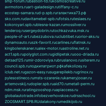
smp-forum.ru
bastion-td.ru
kosmoscreative.ru
avrmotors.ru
art-galadesign.ru
tiffany-c.ru
ecostep-samara.ru
d-p.spb.ru
галактика73.рф
sko.com.ru
davitamebel-spb.ru
fotsis.ru
tesiaes.ru
kokoroyari.spb.ru
blesna-kazan.ru
mossilver.ru
lenderoq.ru
sergeydobrin.ru
tochkazvuka.msk.ru
people-of-art.ru
bezzubova.ru
clubtibet.ru
orior-aks.ru
dynamoauto.ru
szk-favorit.ru
carlines.ru
flatnsk.ru
kingbolenskaner.ru
alex-motor.ru
astroline.net.ru
act1.spb.ru
polyglot.com.ru
gidlipetsk.ru
ooo-driada.ru
detsad125.ru
mir-zdoroviya.ru
bruslanovo.ru
siterem.ru
council.spb.ru
лодкипатриот.рф
kafekolizey.ru
iclub.net.ru
gazon-easy.ru
sugarepilekb.ru
grinox.ru
pylesostineco.ru
msts-ozarenie.ru
kameryjooan.ru
artemovskij.ru
dopler.spb.ru
aid70.ru
metall-perm.ru
ndm.msk.ru
ratingzooshop.ru
apiaccess.ru
globalautotrade.info
bezverhovskoe.ru
drsschool.ru
ZOOSMART.SPB.RU
dalakony.ru
medikijob.ru