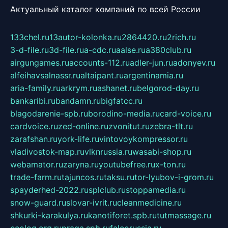
Актуальный каталог компаний по всей России
133chel.ru
13autor-kolonka.ru
2864420.ru
2rich.ru
3-d-file.ru
3d-file.ru
a-cdc.ru
aalse.ru
a380club.ru
airgungames.ru
accounts-112.ru
adler-jun.ru
adonyev.ru
alfeihavsalnassr.ru
altaipant.ru
argentinamia.ru
aria-family.ru
arkrym.ru
ashanet.ru
belgorod-day.ru
bankaribi.ru
bandamn.ru
bigfatcc.ru
blagodarenie-spb.ru
borodino-media.ru
card-voice.ru
cardvoice.ru
zed-online.ru
zvonitut.ru
zebra-tlt.ru
zarafshan.ru
york-life.ru
vintovoykompressor.ru
vladivostok-map.ru
vlknrussia.ru
wasabi-shop.ru
webamator.ru
zaryna.ru
youtubefree.ru
x-ton.ru
trade-farm.ru
tajuncos.ru
taksu.ru
tor-lyubov-i-grom.ru
spayderhed-2022.ru
splclub.ru
stoppamedia.ru
snow-guard.ru
slovar-ivrit.ru
cleanmedicine.ru
shkurki-karakulya.ru
kanotiforet.spb.ru
tutmassage.ru
ecolog.org.ru
praga.spb.ru
falcorussia.ru