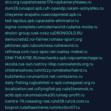
dcv.org.ru
spetsmaster174.ru
ipkameryhiseeu.ru
dum26.ru
ruspol.spb.ru
fr-opendp.ru
kam-solnyshko.ru
cheyenne-arapaho.ru
sevzapmetal.spb.ru
ted-lapidus.spb.ru
parasite-eliminator.ru
sigma-complete.ru
modernworld.ru
dama-moda.ru
eholot-group.ru
sk-nvkz.ru
DRONGOLD.RU
democratia2.ru
i-farmer.ru
mass-sport.org
jablonex.spb.ru
bookmess.ru
linkword.ru
refineua.com.ru
cs-spec.net.ru
altay-mebel.ru
DNK-THEATRE.RU
mechaniks.spb.ru
ipcamtechage.ru
skosta.ru
a-sun.ru
stroy-ldsp.ru
snowlands.org.ru
childrensshoes.ru
mrlizzy.ru
mebelsofiakrd.ru
bulizhenko.ru
rumantick.net.ru
mtszerno.ru
daily-fishing.ru
glushiteli-v-spb.ru
megasat.org.ru
localization.net.ru
flyingfish.pp.ru
ds5teremok.ru
aclib.spb.ru
komissionka30.ru
mag-profit.ru
icentre-74.ru
leasing-nsk.ru
hd39.ru
rcd.com.ru
bioprot.ru
deltaextreme.ru
mirkotlov07.ru