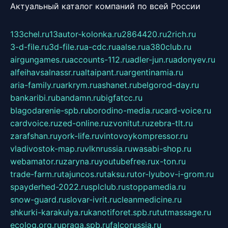
Актуальный каталог компаний по всей России
133chel.ru
13autor-kolonka.ru
2864420.ru
2rich.ru
3-d-file.ru
3d-file.ru
a-cdc.ru
aalse.ru
a380club.ru
airgungames.ru
accounts-112.ru
adler-jun.ru
adonyev.ru
alfeihavsalnassr.ru
altaipant.ru
argentinamia.ru
aria-family.ru
arkrym.ru
ashanet.ru
belgorod-day.ru
bankaribi.ru
bandamn.ru
bigfatcc.ru
blagodarenie-spb.ru
borodino-media.ru
card-voice.ru
cardvoice.ru
zed-online.ru
zvonitut.ru
zebra-tlt.ru
zarafshan.ru
york-life.ru
vintovoykompressor.ru
vladivostok-map.ru
vlknrussia.ru
wasabi-shop.ru
webamator.ru
zaryna.ru
youtubefree.ru
x-ton.ru
trade-farm.ru
tajuncos.ru
taksu.ru
tor-lyubov-i-grom.ru
spayderhed-2022.ru
splclub.ru
stoppamedia.ru
snow-guard.ru
slovar-ivrit.ru
cleanmedicine.ru
shkurki-karakulya.ru
kanotiforet.spb.ru
tutmassage.ru
ecolog.org.ru
praga.spb.ru
falcorussia.ru