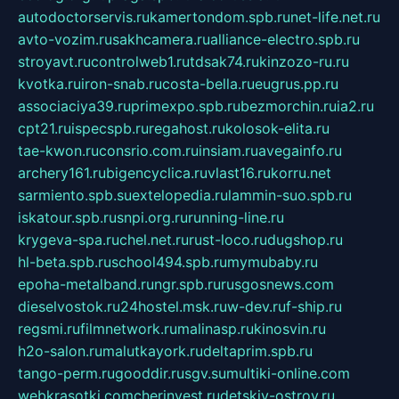
autodoctorservis.ru
kamertondom.spb.ru
net-life.net.ru
avto-vozim.ru
sakhcamera.ru
alliance-electro.spb.ru
stroyavt.ru
controlweb1.ru
tdsak74.ru
kinzozo-ru.ru
kvotka.ru
iron-snab.ru
costa-bella.ru
eugrus.pp.ru
associaciya39.ru
primexpo.spb.ru
bezmorchin.ru
ia2.ru
cpt21.ru
ispecspb.ru
regahost.ru
kolosok-elita.ru
tae-kwon.ru
consrio.com.ru
insiam.ru
avegainfo.ru
archery161.ru
bigencyclica.ru
vlast16.ru
korru.net
sarmiento.spb.su
extelopedia.ru
lammin-suo.spb.ru
iskatour.spb.ru
snpi.org.ru
running-line.ru
krygeva-spa.ru
chel.net.ru
rust-loco.ru
dugshop.ru
hl-beta.spb.ru
school494.spb.ru
mymubaby.ru
epoha-metalband.ru
ngr.spb.ru
rusgosnews.com
dieselvostok.ru
24hostel.msk.ru
w-dev.ru
f-ship.ru
regsmi.ru
filmnetwork.ru
malinasp.ru
kinosvin.ru
h2o-salon.ru
malutkayork.ru
deltaprim.spb.ru
tango-perm.ru
gooddir.ru
sgv.su
multiki-online.com
webkrasotki.com
cherinvest.ru
detskiy-ostrov.ru