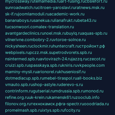
mycrossway.ru
temamedia.ru
art-fusing.ru
cbslefort.ru
sunroadwatch.ru
citroen-yaroslavl.ru
ratnews.msk.ru
sk-if.ru
joomlamoduli.ru
academic-work.ru
bananaboys.ru
sanekua.ru
lianafrukt.ru
beta43.ru
tucsonwoori.com
alex-translation.ru
avantgardeclinics.ru
noel.msk.ru
buylq.ru
aquas-spb.ru
vilnerivne.com
bobry-2.ru
vtoroe-solnce.ru
nickysheen.ru
clockmir.ru
huntercraft.ru
стройокт.рф
webpixels.ru
pczz.msk.su
petrodvorets.spb.ru
nsintermed.spb.ru
avtovirazh-24.ru
jazzq.ru
czecot.ru
cruizi.spb.ru
spasskaya.spb.ru
kniris.ru
vkpeople.com
maminy-mysli.ru
arionorel.ru
khuseniosif.ru
dotmediacup.spb.ru
mebel-tiraspol.ru
all-books.biz
vmauto.spb.ru
shop-astyle.ru
derevo-s.ru
contrinform.ru
gutserial.ru
mdrussia.spb.ru
monod.ru
refine.org.ru
uk-krein.ru
kamensk61.ru
zooclub.info
filonov.org.ru
технокамск.рф
ra-spectr.ru
ooodriada.ru
promelmash.spb.ru
ixtys.spb.ru
fccity.ru