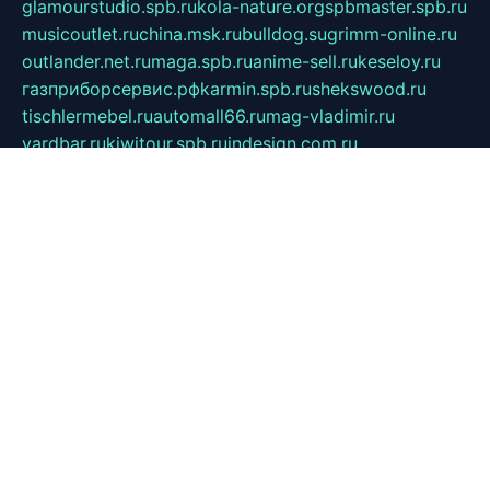
glamourstudio.spb.ru
kola-nature.org
spbmaster.spb.ru
musicoutlet.ru
china.msk.ru
bulldog.su
grimm-online.ru
outlander.net.ru
maga.spb.ru
anime-sell.ru
keseloy.ru
газприборсервис.рф
karmin.spb.ru
shekswood.ru
tischlermebel.ru
automall66.ru
mag-vladimir.ru
yardbar.ru
kiwitour.spb.ru
indesign.com.ru
freestylemebel.ru
bany-samara.ru
rsei.ru
naidisvoyput.ru
mgsn-invest.ru
ipkamerasannce.ru
alicante-house.ru
ibelka74.ru
cozyhouse.info
vlkargalev-studio.ru
700mb.ru
figura-ufa.ru
alina-live.ru
belarusiannews.ru
womenknow.ru
dos-vniimk.ru
sega.net.ru
dv.net.ru
phenomenonsofhistory.com
telesputnik.net.ru
wall.pp.ru
pylesosroidmi.ru
gtc-clan.ru
cligs.ru
bibikazap.ru
popova.org.ru
netwhistler.spb.ru
bellvil.ru
bonzon.ru
iss-vladik.ru
defiparis.net.ru
las-gryzas.ru
amku.ru
electednews.spb.ru
feather.org.ru
spar72.ru
tankiigri.ru
dominus.com.ru
ibtree.ru
sanykool.pp.ru
unixlib.org.ru