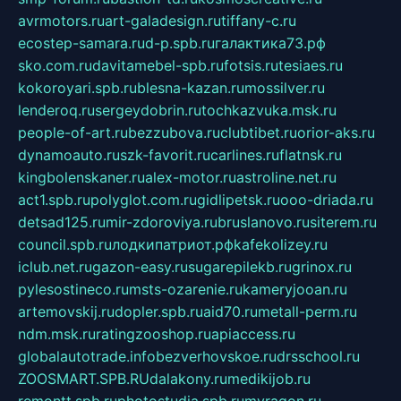
avrmotors.ru
art-galadesign.ru
tiffany-c.ru
ecostep-samara.ru
d-p.spb.ru
галактика73.рф
sko.com.ru
davitamebel-spb.ru
fotsis.ru
tesiaes.ru
kokoroyari.spb.ru
blesna-kazan.ru
mossilver.ru
lenderoq.ru
sergeydobrin.ru
tochkazvuka.msk.ru
people-of-art.ru
bezzubova.ru
clubtibet.ru
orior-aks.ru
dynamoauto.ru
szk-favorit.ru
carlines.ru
flatnsk.ru
kingbolenskaner.ru
alex-motor.ru
astroline.net.ru
act1.spb.ru
polyglot.com.ru
gidlipetsk.ru
ooo-driada.ru
detsad125.ru
mir-zdoroviya.ru
bruslanovo.ru
siterem.ru
council.spb.ru
лодкипатриот.рф
kafekolizey.ru
iclub.net.ru
gazon-easy.ru
sugarepilekb.ru
grinox.ru
pylesostineco.ru
msts-ozarenie.ru
kameryjooan.ru
artemovskij.ru
dopler.spb.ru
aid70.ru
metall-perm.ru
ndm.msk.ru
ratingzooshop.ru
apiaccess.ru
globalautotrade.info
bezverhovskoe.ru
drsschool.ru
ZOOSMART.SPB.RU
dalakony.ru
medikijob.ru
remontt.spb.ru
photostudia.spb.ru
myragon.ru