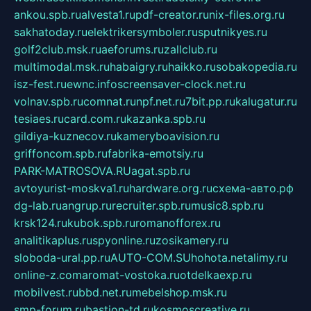
ankou.spb.ru
alvesta1.ru
pdf-creator.ru
nix-files.org.ru
sakhatoday.ru
elektrikersymboler.ru
sputnikyes.ru
golf2club.msk.ru
aeforums.ru
zallclub.ru
multimodal.msk.ru
habaigry.ru
haikko.ru
sobakopedia.ru
isz-fest.ru
ewnc.info
screensaver-clock.net.ru
volnav.spb.ru
comnat.ru
npf.net.ru
7bit.pp.ru
kalugatur.ru
tesiaes.ru
card.com.ru
kazanka.spb.ru
gildiya-kuznecov.ru
kameryboavision.ru
griffoncom.spb.ru
fabrika-emotsiy.ru
PARK-MATROSOVA.RU
agat.spb.ru
avtoyurist-moskva1.ru
hardware.org.ru
схема-авто.рф
dg-lab.ru
angrup.ru
recruiter.spb.ru
music8.spb.ru
krsk124.ru
kubok.spb.ru
romanofforex.ru
analitikaplus.ru
spyonline.ru
zosikamery.ru
sloboda-ural.pp.ru
AUTO-COM.SU
hohota.net
alimy.ru
online-z.com
aromat-vostoka.ru
otdelkaexp.ru
mobilvest.ru
bbd.net.ru
mebelshop.msk.ru
smp-forum.ru
bastion-td.ru
kosmoscreative.ru