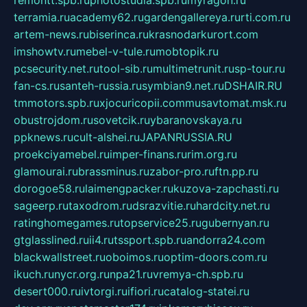
terramia.ru
academy62.ru
gardengallereya.ru
rti.com.ru
artem-news.ru
biserinca.ru
krasnodarkurort.com
imshowtv.ru
mebel-v-tule.ru
mobtopik.ru
pcsecurity.net.ru
tool-sib.ru
multimetrunit.ru
sp-tour.ru
fan-cs.ru
santeh-russia.ru
symbian9.net.ru
DSHAIR.RU
tmmotors.spb.ru
xjocuricopii.com
musavtomat.msk.ru
obustrojdom.ru
sovetcik.ru
ybaranovskaya.ru
ppknews.ru
cult-alshei.ru
JAPANRUSSIA.RU
proekciyamebel.ru
imper-finans.ru
rim.org.ru
glamourai.ru
brassminus.ru
zabor-pro.ru
ftn.pp.ru
dorogoe58.ru
laimengpacker.ru
kuzova-zapchasti.ru
sageerp.ru
taxodrom.ru
dsrazvitie.ru
hardcity.net.ru
ratinghomegames.ru
topservice25.ru
gubernyan.ru
gtglasslined.ru
ii4.ru
tssport.spb.ru
andorra24.com
blackwallstreet.ru
oboimos.ru
optim-doors.com.ru
ikuch.ru
nycr.org.ru
npa21.ru
vremya-ch.spb.ru
desert000.ru
ivtorgi.ru
ifiori.ru
catalog-statei.ru