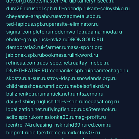
dcv.org.ru
spetsmaster174.ru
ipkameryhiseeu.ru
dum26.ru
ruspol.spb.ru
fr-opendp.ru
kam-solnyshko.ru
cheyenne-arapaho.ru
sevzapmetal.spb.ru
ted-lapidus.spb.ru
parasite-eliminator.ru
sigma-complete.ru
modernworld.ru
dama-moda.ru
eholot-group.ru
sk-nvkz.ru
DRONGOLD.RU
democratia2.ru
i-farmer.ru
mass-sport.org
jablonex.spb.ru
bookmess.ru
linkword.ru
refineua.com.ru
cs-spec.net.ru
altay-mebel.ru
DNK-THEATRE.RU
mechaniks.spb.ru
ipcamtechage.ru
skosta.ru
a-sun.ru
stroy-ldsp.ru
snowlands.org.ru
childrensshoes.ru
mrlizzy.ru
mebelsofiakrd.ru
bulizhenko.ru
rumantick.net.ru
mtszerno.ru
daily-fishing.ru
glushiteli-v-spb.ru
megasat.org.ru
localization.net.ru
flyingfish.pp.ru
ds5teremok.ru
aclib.spb.ru
komissionka30.ru
mag-profit.ru
icentre-74.ru
leasing-nsk.ru
hd39.ru
rcd.com.ru
bioprot.ru
deltaextreme.ru
mirkotlov07.ru